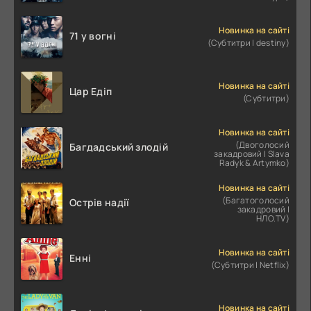
Новинка на сайті
71 у вогні
(Субтитри | destiny)
Новинка на сайті
Цар Едіп
(Субтитри)
Новинка на сайті
(Двоголосий
Багдадський злодій
закадровий | Slava
Radyk & Artymko)
Новинка на сайті
(Багатоголосий
Острів надії
закадровий |
НЛО.TV)
Новинка на сайті
Енні
(Субтитри | Netflix)
Новинка на сайті