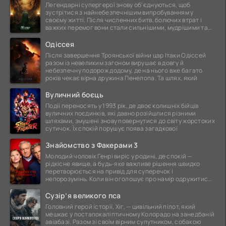
Легендарні супергерої знову об'єднуються, щоб
зустрітися з найнебезпечнішим випробуванням у
своєму житті. Після численних битв, болючих втрат і
важких перемог вони стали сильнішими, мудрішими та
ще
Одіссея
Після завершення Троянської війни цар Ітаки Одіссей
разом із невеликим загоном вирушає в довгу й
небезпечну подорож додому, де на нього вже багато
років чекає вірна дружина Пенелопа. Та шлях, який
Вуличний боєць
Події переносять у 1993 рік, де двоє колишніх бійців
вуличних поєдинків, які давно розійшлися різними
шляхами, змушені знову повернутися до світу жорстоких
сутичок. Їх спокій порушує поява загадкової
Знайомство з Факерами 3
Молодий чоловік Генрі виріс у родині, де спокій —
рідкісне явище, а будь-яке важливе рішення швидко
перетворюється на привід для суперечок і
непорозумінь. Коли він оголошує про намір одружитися,
це
Сузір’я великого пса
Головний герой історії, Хіг, — цивільний пілот, який
мешкає у постапокаліптичному Колорадо на занедбаній
авіабазі. Разом зі своїм вірним супутником, собакою