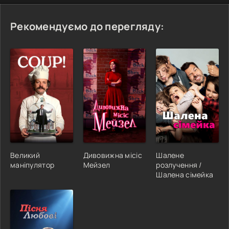
Рекомендуємо до перегляду:
Великий
Дивовижна місіс
Шалене
маніпулятор
Мейзел
розлучення /
Шалена сімейка