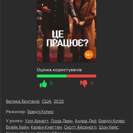
16+
Оцінка користувачів
0
0
Велика Британія
,
США
,
2025
Режисер:
Бредлі Купер
У ролях:
Уілл Арнетт
,
Лора Дерн
,
Андра Дей
,
Бредлі Купер
,
Блейк Кейн
,
Келвін Кнегтен
,
Скотт Айсеногл
,
Шон Хейс
,