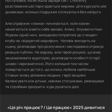
поступками, на які йшла заради сім’ї. Спочатку
розставання цієї пари здається мирним: діти курсують між
домівками, колишні подружжя спілкуються без напруги.
Але справжня «ломка» починається, коли кожен
намагається знайти себе заново. Алекс, блукаючи Нью-
Йорком однієї ночі, випадково потрапляє до стендап-
клубу на «відкритий мікрофон». Чоловік виходить на
сцену, розповідає про розлучення і несподівано отримує
реакцію публіки. Не відразу, але герой розуміє, що вміє
зацікавлювати аудиторію, розповідати особисті історії
цікаво і харизматично. Його колишня тим часом
повертається до того, що колись любила найбільше.
Ставши знову діловими людьми, герої змушені
балансувати між дітьми, новими стосунками, ревнощами
та спробами зрозуміти, куди рухатися далі.
«Ця річ працює? / Це працює»
2025
дивитися