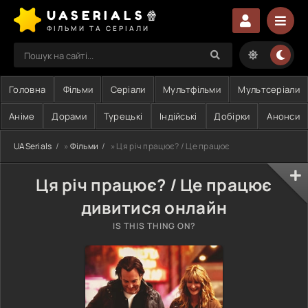
UASERIALS🍿
ФІЛЬМИ ТА СЕРІАЛИ
Головна
Фільми
Серіали
Мультфільми
Мультсеріали
Аніме
Дорами
Турецькі
Індійські
Добірки
Анонси
UASerials
»
Фільми
» Ця річ працює? / Це працює
Ця річ працює? / Це працює
дивитися онлайн
IS THIS THING ON?