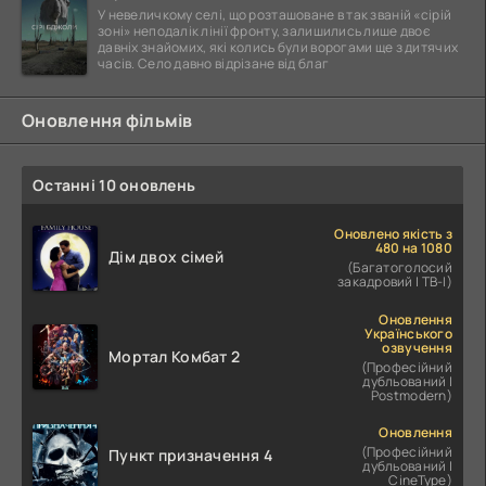
У невеличкому селі, що розташоване в так званій «сірій
зоні» неподалік лінії фронту, залишились лише двоє
давніх знайомих, які колись були ворогами ще з дитячих
часів. Село давно відрізане від благ
Оновлення фільмів
Останні 10 оновлень
Оновлено якість з
480 на 1080
Дім двох сімей
(Багатоголосий
закадровий | ТВ-І)
Оновлення
Українського
озвучення
Мортал Комбат 2
(Професійний
дубльований |
Postmodern)
Оновлення
(Професійний
Пункт призначення 4
дубльований |
CineType)