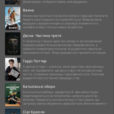
Джаспером, та буркотливим, але відданим
Ваяна
Моана відгукується на заклик океану і вирішує покинути
береги свого рідного острова Мотунуї. Вперше вона
вирушає у відкрите море у супроводі знаменитого
напівбога Мауї. На них чекає незабутня
Дюна: Частина третя
У галактиці стрімко зростає напруга: встановлений
порядок дедалі більше викликає невдоволення, а
навколо імператора починає згущуватися павутина
прихованих інтриг. Йому доводиться тримати ситуацію
Гаррі Поттер
У центрі історії — хлопчик, який зростав у звичайному
світі, не підозрюючи, що десь поруч тече зовсім інше
життя, сповнене таємниць і прихованої сили. Раптове
відкриття його істинної природи стає
Батьківські збори
Коли шкільні вибори, здавалося б, звичайна подія,
перетворюються на поле битви, напруга досягає
апогею. Перемога сина вчительки стає іскрою, що
запалює хвилю обурення серед батьків. Вони впевнені —
Сірі бджоли