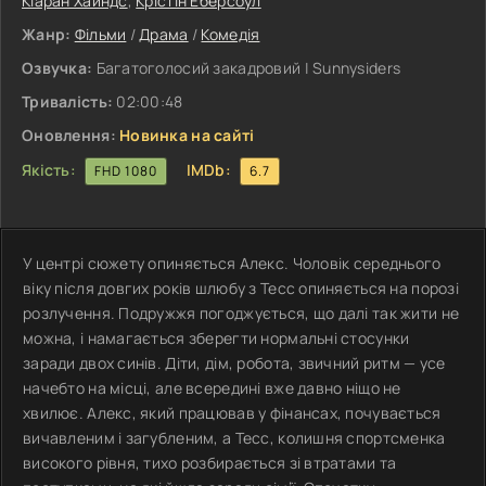
Кіаран Хайндс
,
Крістін Еберсоул
Жанр:
Фільми
/
Драма
/
Комедія
Озвучка:
Багатоголосий закадровий | Sunnysiders
Тривалість:
02:00:48
Оновлення:
Новинка на сайті
Якість:
IMDb:
FHD 1080
6.7
У центрі сюжету опиняється Алекс. Чоловік середнього
віку після довгих років шлюбу з Тесс опиняється на порозі
розлучення. Подружжя погоджується, що далі так жити не
можна, і намагається зберегти нормальні стосунки
заради двох синів. Діти, дім, робота, звичний ритм — усе
начебто на місці, але всередині вже давно ніщо не
хвилює. Алекс, який працював у фінансах, почувається
вичавленим і загубленим, а Тесс, колишня спортсменка
високого рівня, тихо розбирається зі втратами та