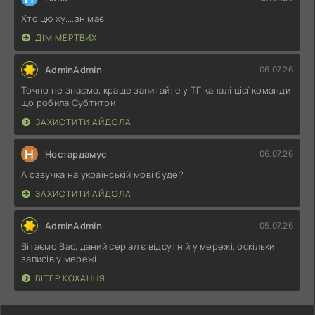
Хто цю ху....знімає
ДІМ МЕРТВИХ
AdminAdmin
06.07.26
Точно не знаємо, краще запитайте у ТГ каналі цієї команди
що робила Субтитри
ЗАХИСТИТИ АЙДОЛА
Н
Ностардамус
06.07.26
А озвучка на українській мові буде?
ЗАХИСТИТИ АЙДОЛА
AdminAdmin
05.07.26
Вітаємо Вас, даний серіал є відсутній у мережі, оскільки
записів у мережі
ВІТЕР КОХАННЯ