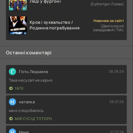
Леді у фургоні
(Субтитри | iTunes)
Новинка на сайті
Кров і зухвальство /
(Двоголосий
Родинне пограбування
закадровий | TV4)
Останні коментарі
Г
Гість Людмила
08.08.26
Така несусвітня херня
1670
Н
наталка
28.07.26
мені сподобалось
МІЙ СУСІД ТОТОРО
Н
Нана
27.07.26