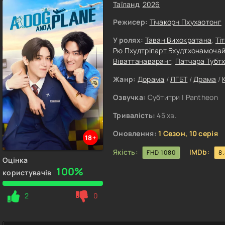
Таїланд
,
2026
Режисер:
Тічакорн Пхухаотонг
У ролях:
Таван Вихократана
,
Ті
Рю Пхудтріпарт Бхудтхонамоча
Віваттанаваранг
,
Патчара Тубт
Жанр:
Дорама
/
ЛГБТ
/
Драма
/
Озвучка:
Субтитри | Pantheon
Тривалість:
45 хв.
Оновлення:
1 Сезон, 10 серія
18+
Якість:
IMDb:
FHD 1080
8
Оцінка
100%
користувачів
2
0