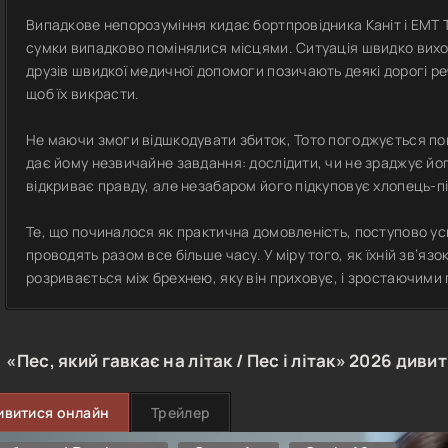
Випадкове непорозуміння кидає бортпровідника Каніт і ЕМТ То
сумки випадково помінялися місцями. Ситуація швидко виход
друзів швидкої медичної допомоги позичають деякі дорогі реч
щоб їх викрасти.
Не маючи змоги відшкодувати збиток, Тото погоджується по
дає йому незвичайне завдання: дослідити, чи не зраджує йог
відкриває правду, але незабаром його підкуповує хлопець-пі
Те, що починалося як практична домовленість, поступово уск
проводять разом все більше часу. У міру того, як їхній зв’я
розривається між брехнею, яку він приховує, і зростаючими п
«Пес, який гавкає на літак / Пес і літак»
2026
дивит
ивитися онлайн
Трейлер