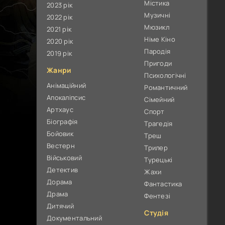
Містика
2023 рік
Музичні
2022 рік
Мюзикл
2021 рік
Німе Кіно
2020 рік
Пародія
2019 рік
Пригоди
Жанри
Психологічні
Анімаційний
Романтичний
Апокаліпсис
Сімейний
Артхаус
Спорт
Біографія
Трагедія
Бойовик
Треш
Вестерн
Трилер
Військовий
Турецькі
Детектив
Жахи
Дорама
Фантастика
Драма
Фентезі
Дитячий
Студія
Документальний