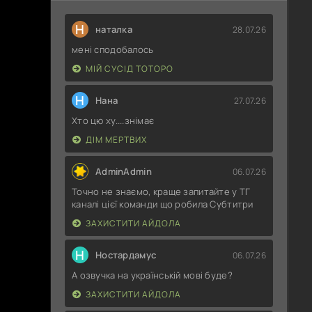
Н
наталка
28.07.26
мені сподобалось
МІЙ СУСІД ТОТОРО
Н
Нана
27.07.26
Хто цю ху....знімає
ДІМ МЕРТВИХ
AdminAdmin
06.07.26
Точно не знаємо, краще запитайте у ТГ
каналі цієї команди що робила Субтитри
ЗАХИСТИТИ АЙДОЛА
Н
Ностардамус
06.07.26
А озвучка на українській мові буде?
ЗАХИСТИТИ АЙДОЛА