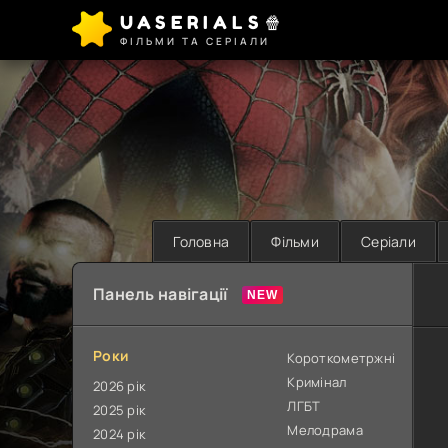
UASERIALS🍿
ФІЛЬМИ ТА СЕРІАЛИ
Головна
Фільми
Серіали
Панель навігації
Роки
Короткометржні
Кримінал
2026 рік
ЛГБТ
2025 рік
Мелодрама
2024 рік