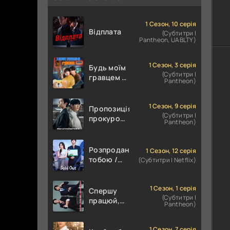
1 Сезон, 10 серія
Відплата
(Субтитри |
Pantheon, UABLTY)
1 Сезон, 3 серія
Будь моїм
(Субтитри |
гравцем /
Pantheon)
Пов'язані
грою
1 Сезон, 9 серія
Пропозиція
(Субтитри |
прокурора
Pantheon)
/
Прокурорська
пропозиція
Розпродана
1 Сезон, 12 серія
тобою /
(Субтитри | Netflix)
Знову в
наявності
1 Сезон, 1 серія
Спершу
(Субтитри |
працюй,
Pantheon)
потім
цілуй
1 Сезон, 7 серія