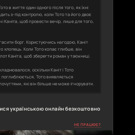
то в життя один одного після того, як їхні
ить з-під контролю, коли Тото та його двоє
і Каніта, щоб провести вечір, лише для того,
гасити борг. Користуючись нагодою, Каніт
о хлопець. Коли Тото копає глибше, він
лот Каніта, щоб зберегти роман у таємниці.
ладнювалося, оскільки Каніт і Тото
зок поглиблюється, Тото виявляється
очуттями, які він більше не може ігнорувати.
ися українською онлайн безкоштовно
НЕ ПРАЦЮЄ?