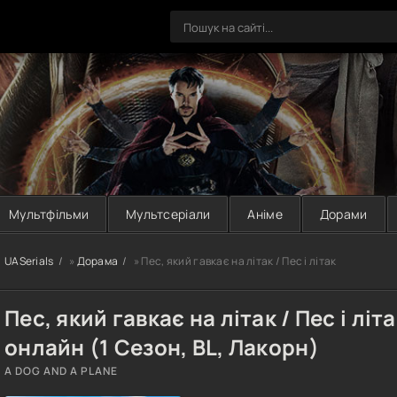
Мультфільми
Мультсеріали
Аніме
Дорами
UASerials
»
Дорама
» Пес, який гавкає на літак / Пес і літак
Пес, який гавкає на літак / Пес і лі
онлайн (1 Сезон, BL, Лакорн)
A DOG AND A PLANE