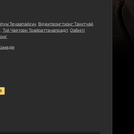
тіпум Течаапайхун
,
Віджитвонгтхонг Танутчай
,
й
,
Туй Чаяторн Трайраттанапрадіт
,
Оабніті
хонг
Комедія
.8