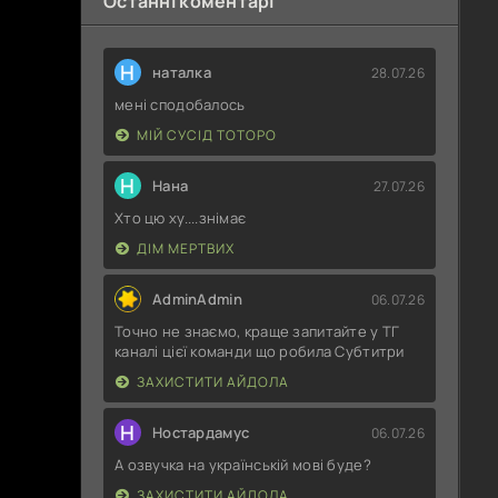
Останні коментарі
Н
наталка
28.07.26
мені сподобалось
МІЙ СУСІД ТОТОРО
Н
Нана
27.07.26
Хто цю ху....знімає
ДІМ МЕРТВИХ
AdminAdmin
06.07.26
Точно не знаємо, краще запитайте у ТГ
каналі цієї команди що робила Субтитри
ЗАХИСТИТИ АЙДОЛА
Н
Ностардамус
06.07.26
А озвучка на українській мові буде?
ЗАХИСТИТИ АЙДОЛА