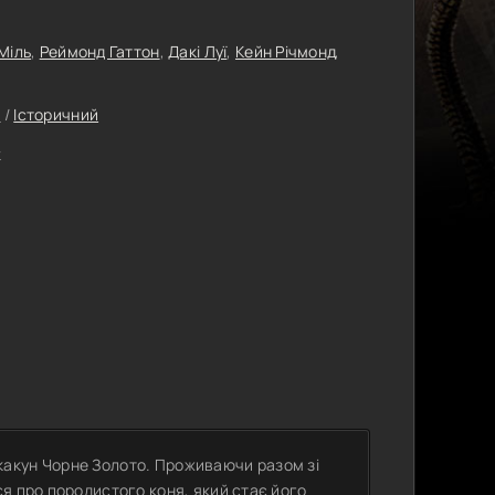
Міль
,
Реймонд Гаттон
,
Дакі Луї
,
Кейн Річмонд
,
а
/
Історичний
k
 скакун Чорне Золото. Проживаючи разом зі
я про породистого коня, який стає його