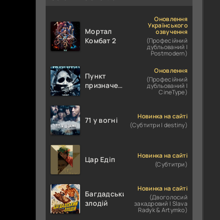
Оновлення
Українського
Мортал
озвучення
Комбат 2
(Професійний
дубльований |
Postmodern)
Оновлення
Пункт
(Професійний
призначення
дубльований |
CineType)
4
Новинка на сайті
71 у вогні
(Субтитри | destiny)
Новинка на сайті
Цар Едіп
(Субтитри)
Новинка на сайті
Багдадський
(Двоголосий
злодій
закадровий | Slava
Radyk & Artymko)