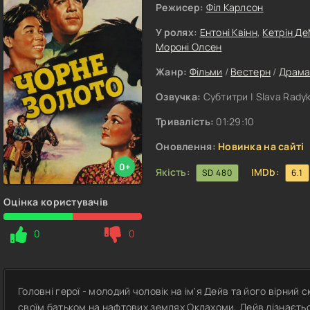
Режисер:
Філ Карлсон
У ролях:
Ентоні Квінн
,
Кетрін Де
Мороні Олсен
Жанр:
Фільми
/
Вестерн
/
Драм
Озвучка:
Субтитри | Slava Rady
Тривалість:
01:29:10
Оновлення:
Новинка на сайті
0+
Якість:
IMDb:
SD 480
6.1
Оцінка користувачів
0
0
Головні герої - молодий чоловік на ім'я Дейв та його вірний
своїм батьком на нафтових землях Оклахоми, Дейв дізнаєтьс