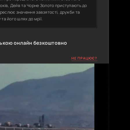
років, Дейв та Чорне Золото приступають до
дкреслює значення завзятості, дружби та
та його шлях до мрії.
ською онлайн безкоштовно
НЕ ПРАЦЮЄ?