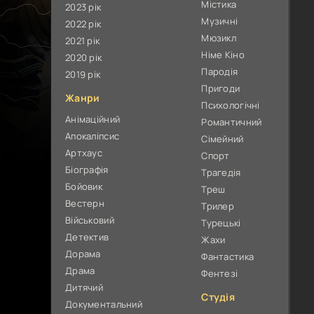
Містика
2023 рік
Музичні
2022 рік
Мюзикл
2021 рік
Німе Кіно
2020 рік
Пародія
2019 рік
Пригоди
Жанри
Психологічні
Анімаційний
Романтичний
Апокаліпсис
Сімейний
Артхаус
Спорт
Біографія
Трагедія
Бойовик
Треш
Вестерн
Трилер
Військовий
Турецькі
Детектив
Жахи
Дорама
Фантастика
Драма
Фентезі
Дитячий
Студія
Документальний