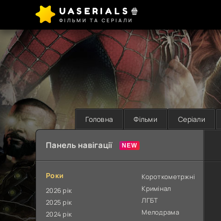
UASERIALS🍿
ФІЛЬМИ ТА СЕРІАЛИ
Головна
Фільми
Серіали
Панель навігації
Роки
Короткометржні
Кримінал
2026 рік
ЛГБТ
2025 рік
Мелодрама
2024 рік