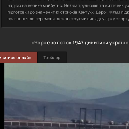
надією на велике майбутнє. Не без труднощів та життєвих у
підготовки до знаменитих стрибків Кентуккі Дербі. Фільм пі
прагнення до перемоги, демонструючи висхідну зірку спорту 
«Чорне золото»
1947
дивитися україн
ивитися онлайн
Трейлер