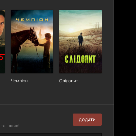
Чемпіон
Слідопит
ДОДАТИ
та інших!