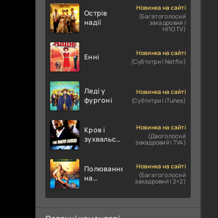
Новинка на сайті
Острів
(Багатоголосий
надії
закадровий |
НЛО.TV)
Новинка на сайті
Енні
(Субтитри | Netflix)
Леді у
Новинка на сайті
фургоні
(Субтитри | iTunes)
Новинка на сайті
Кров і
(Двоголосий
зухвальство
закадровий | TV4)
/ Родинне
пограбування
Новинка на сайті
Полювання
(Багатоголосий
на
закадровий | 2+2)
крокодилів:
Сутичка