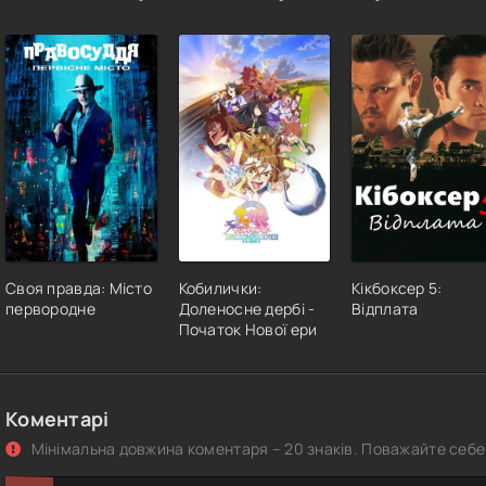
Своя правда: Місто
Кобилички:
Кікбоксер 5:
первородне
Доленосне дербі -
Відплата
Початок Нової ери
Коментарі
Мінімальна довжина коментаря – 20 знаків. Поважайте себе 