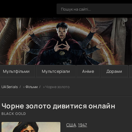
Мультфільми
Мультсеріали
Аніме
Дорами
UASerials
»
Фільми
» Чорне золото
Чорне золото дивитися онлайн
BLACK GOLD
США
,
1947