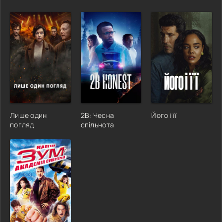
Лише один
2B: Чесна
Його і її
погляд
спільнота