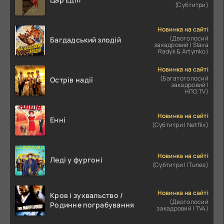
(Субтитри)
Новинка на сайті
(Двоголосий
Багдадський злодій
закадровий | Slava
Radyk & Artymko)
Новинка на сайті
(Багатоголосий
Острів надії
закадровий |
НЛО.TV)
Новинка на сайті
Енні
(Субтитри | Netflix)
Новинка на сайті
Леді у фургоні
(Субтитри | iTunes)
Новинка на сайті
Кров і зухвальство /
(Двоголосий
Родинне пограбування
закадровий | TV4)