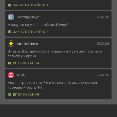
ЗАХИСТИТИ АЙДОЛА
Н
Ностардамус
06.07.26
А озвучка на українській мові буде?
ЗАХИСТИТИ АЙДОЛА
AdminAdmin
05.07.26
Вітаємо Вас, даний серіал є відсутній у мережі, оскільки
записів у мережі
ВІТЕР КОХАННЯ
Д
Діма
04.07.26
Адміністрація, вітаю! Чи є можливість додати на сайт
турецький серіал Не
ВІТЕР КОХАННЯ