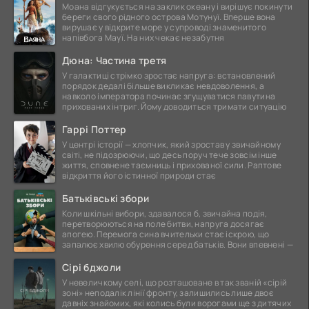
Моана відгукується на заклик океану і вирішує покинути
береги свого рідного острова Мотунуї. Вперше вона
вирушає у відкрите море у супроводі знаменитого
напівбога Мауї. На них чекає незабутня
Дюна: Частина третя
У галактиці стрімко зростає напруга: встановлений
порядок дедалі більше викликає невдоволення, а
навколо імператора починає згущуватися павутина
прихованих інтриг. Йому доводиться тримати ситуацію
Гаррі Поттер
У центрі історії — хлопчик, який зростав у звичайному
світі, не підозрюючи, що десь поруч тече зовсім інше
життя, сповнене таємниць і прихованої сили. Раптове
відкриття його істинної природи стає
Батьківські збори
Коли шкільні вибори, здавалося б, звичайна подія,
перетворюються на поле битви, напруга досягає
апогею. Перемога сина вчительки стає іскрою, що
запалює хвилю обурення серед батьків. Вони впевнені —
Сірі бджоли
У невеличкому селі, що розташоване в так званій «сірій
зоні» неподалік лінії фронту, залишились лише двоє
давніх знайомих, які колись були ворогами ще з дитячих