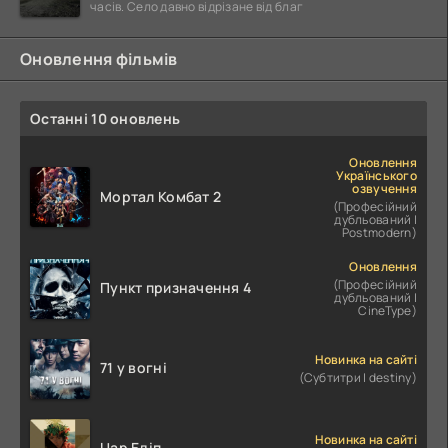
часів. Село давно відрізане від благ
Оновлення фільмів
Останні 10 оновлень
Оновлення
Українського
озвучення
Мортал Комбат 2
(Професійний
дубльований |
Postmodern)
Оновлення
(Професійний
Пункт призначення 4
дубльований |
CineType)
Новинка на сайті
71 у вогні
(Субтитри | destiny)
Новинка на сайті
Цар Едіп