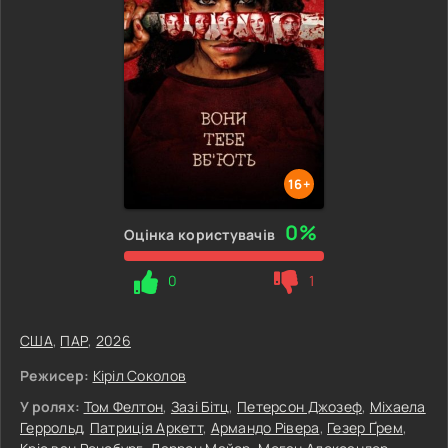
16+
0%
Оцінка користувачів
0
1
США
,
ПАР
,
2026
Режисер:
Кіріл Соколов
У ролях:
Том Фелтон
,
Зазі Бітц
,
Петерсон Джозеф
,
Міхаела
Геррольд
,
Патриція Аркетт
,
Армандо Рівера
,
Гезер Ґрем
,