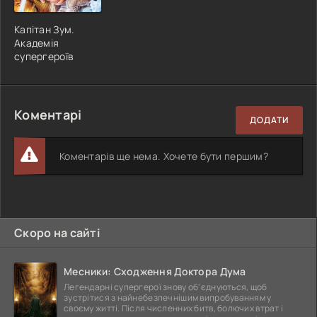
Капітан Зум.
Академія
супергероїв
Коментарі
ДОДАТИ
Коментарів ще нема. Хочете бути першим?
Скоро на сайті
Месники: Сходження Доктора Дума
Легендарні супергерої знову об'єднуються, щоб
зустрітися з найнебезпечнішим випробуванням у
своєму житті. Після численних битв, болючих втрат і