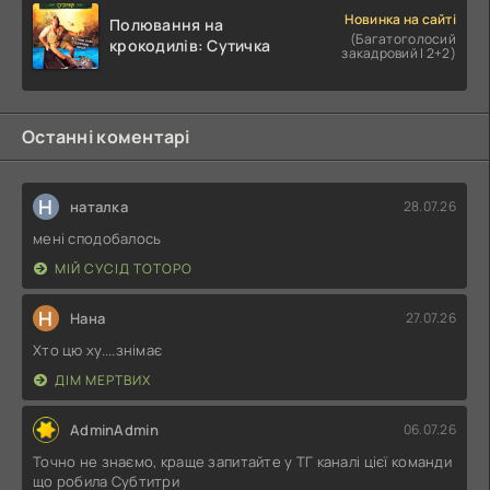
Новинка на сайті
Полювання на
(Багатоголосий
крокодилів: Сутичка
закадровий | 2+2)
Останні коментарі
Н
наталка
28.07.26
мені сподобалось
МІЙ СУСІД ТОТОРО
Н
Нана
27.07.26
Хто цю ху....знімає
ДІМ МЕРТВИХ
AdminAdmin
06.07.26
Точно не знаємо, краще запитайте у ТГ каналі цієї команди
що робила Субтитри