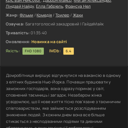
Кріс ван Ренсбург
,
Даррон Майєр
,
Меган Александер
,
Ліндзай Найду
,
Елла Габріель
,
Франсуа Нел
Жанр:
Фільми
/
Комедія
/
Трилер
/
Жахи
Озвучка:
Багатоголосий закадровий | ГайдаМайк
Тривалість:
01:35:40
Оновлення:
Новинка на сайті
Якість:
IMDb:
FHD 1080
6.4
Домробітниця вирішує відгукнутися на вакансію в одному
з елітних будинків Нью-Йорка. Почавши працювати у
заможних господарів, вона одразу поринає у світ,
сповнений таємниць і загадок. Незабаром жінка
усвідомлює, що її нове життя тісно пов'язане з таємничим
співтовариством, яке займається розслідуванням
зникнення людей. З кожним днем вона все більше
стикається з несподіваними подіями та дивними
обставинами, в яких замішані її роботодавці.