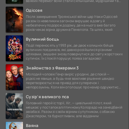
важких перемог вони стали сильнішими, мудрішими та
ще
Одіссея
Після завершення Троянської війни цар Ітаки Одіссей
разом із невеликим загоном вирушає в довгу й
небезпечну подорож додому, де на нього вже багато
років чекає вірна дружина Пенелопа. Та шлях, який
Вуличний боєць
Події переносять у 1993 рік, де двоє колишніх бійців
вуличних поєдинків, які давно розійшлися різними
шляхами, змушені знову повернутися до світу жорстоких
сутичок. Їх спокій порушує поява загадкової
Знайомство з Факерами 3
Молодий чоловік Генрі виріс у родині, де спокій —
рідкісне явище, а будь-яке важливе рішення швидко
перетворюється на привід для суперечок і
непорозумінь. Коли він оголошує про намір одружитися,
це
Сузір’я великого пса
Головний герой історії, Хіг, — цивільний пілот, який
мешкає у постапокаліптичному Колорадо на занедбаній
авіабазі. Разом зі своїм вірним супутником, собакою
Джаспером, та буркотливим, але відданим
Ваяна