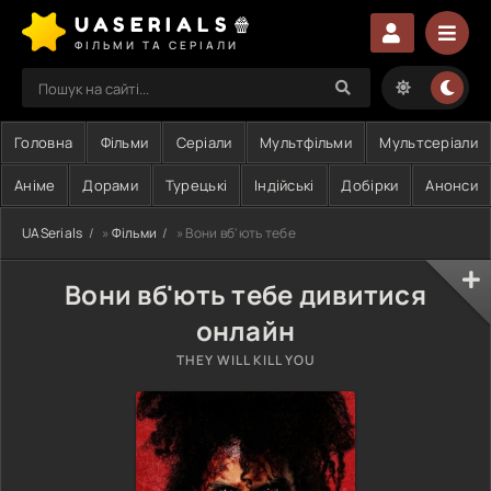
UASERIALS🍿
ФІЛЬМИ ТА СЕРІАЛИ
Головна
Фільми
Серіали
Мультфільми
Мультсеріали
Аніме
Дорами
Турецькі
Індійські
Добірки
Анонси
UASerials
»
Фільми
» Вони вб'ють тебе
Вони вб'ють тебе дивитися
онлайн
THEY WILL KILL YOU