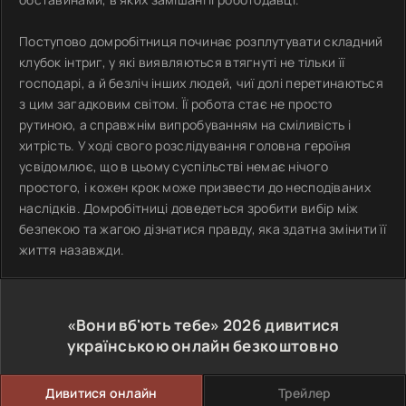
Поступово домробітниця починає розплутувати складний
клубок інтриг, у які виявляються втягнуті не тільки її
господарі, а й безліч інших людей, чиї долі перетинаються
з цим загадковим світом. Її робота стає не просто
рутиною, а справжнім випробуванням на сміливість і
хитрість. У ході свого розслідування головна героїня
усвідомлює, що в цьому суспільстві немає нічого
простого, і кожен крок може призвести до несподіваних
наслідків. Домробітниці доведеться зробити вибір між
безпекою та жагою дізнатися правду, яка здатна змінити її
життя назавжди.
«Вони вб'ють тебе»
2026
дивитися
українською онлайн безкоштовно
Дивитися онлайн
Трейлер