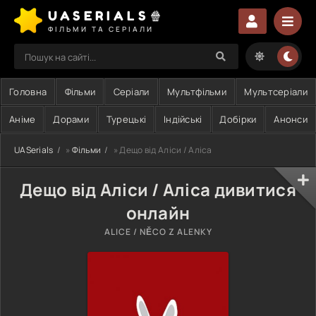
UASERIALS🍿
ФІЛЬМИ ТА СЕРІАЛИ
Головна
Фільми
Серіали
Мультфільми
Мультсеріали
Аніме
Дорами
Турецькі
Індійські
Добірки
Анонси
UASerials
»
Фільми
» Дещо від Аліси / Аліса
Дещо від Аліси / Аліса дивитися
онлайн
ALICE / NĚCO Z ALENKY