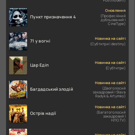
Postmodern)
Оновлення
(Професійний
Пункт призначення 4
дубльований |
CineType)
Новинка на сайті
71 у вогні
(Субтитри | destiny)
Новинка на сайті
Цар Едіп
(Субтитри)
Новинка на сайті
(Двоголосий
Багдадський злодій
закадровий | Slava
Radyk & Artymko)
Новинка на сайті
(Багатоголосий
Острів надії
закадровий |
НЛО.TV)
Новинка на сайті