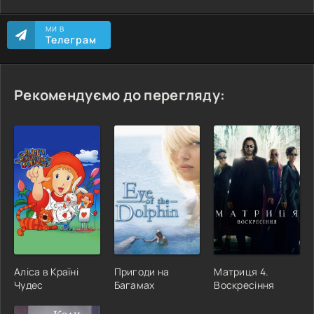
МИ В
Телеграм
Рекомендуємо до перегляду:
Аліса в Країні
Пригоди на
Матриця 4.
Чудес
Багамах
Воскресіння