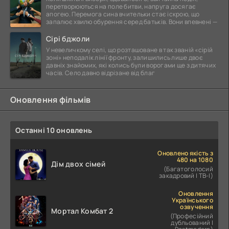
перетворюються на поле битви, напруга досягає
апогею. Перемога сина вчительки стає іскрою, що
запалює хвилю обурення серед батьків. Вони впевнені —
Сірі бджоли
У невеличкому селі, що розташоване в так званій «сірій
зоні» неподалік лінії фронту, залишились лише двоє
давніх знайомих, які колись були ворогами ще з дитячих
часів. Село давно відрізане від благ
Оновлення фільмів
Останні 10 оновлень
Оновлено якість з
480 на 1080
Дім двох сімей
(Багатоголосий
закадровий | ТВ-І)
Оновлення
Українського
озвучення
Мортал Комбат 2
(Професійний
дубльований |