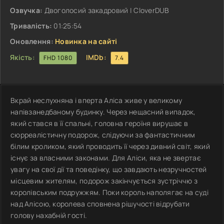
Озвучка:
Двоголосий закадровий | CloverDUB
Тривалість:
01:25:54
Оновлення:
Новинка на сайті
Якість:
IMDb:
FHD 1080
7.4
Вкрай неслухняна і вперта Аліса живе у великому
напівзанедбаному будинку. Через нещасний випадок,
який стався в її спальні, головна героїня вирушає в
сюрреалістичну подорож, слідуючи за фантастичним
білим кроликом, який проводить її через дивний світ, який
існує за власними законами. Для Аліси, яка не звертає
увагу на свої дії та поведінку, що завдають незручностей
місцевим жителям, подорож закінчується зустріччю з
королівським подружжям. Поки король наполягає на суді
над Алісою, королева сповнена рішучості відрубати
голову нахабній гості.