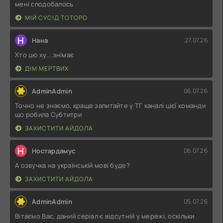
мені сподобалось
МІЙ СУСІД ТОТОРО
Н
Нана
27.07.26
Хто цю ху....знімає
ДІМ МЕРТВИХ
AdminAdmin
06.07.26
Точно не знаємо, краще запитайте у ТГ каналі цієї команди
що робила Субтитри
ЗАХИСТИТИ АЙДОЛА
Н
Ностардамус
06.07.26
А озвучка на українській мові буде?
ЗАХИСТИТИ АЙДОЛА
AdminAdmin
05.07.26
Вітаємо Вас, даний серіал є відсутній у мережі, оскільки