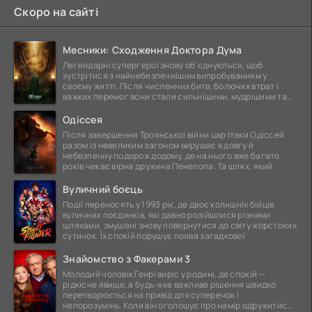
Скоро на сайті
Месники: Сходження Доктора Дума
Легендарні супергерої знову об'єднуються, щоб
зустрітися з найнебезпечнішим випробуванням у
своєму житті. Після численних битв, болючих втрат і
важких перемог вони стали сильнішими, мудрішими та
ще
Одіссея
Після завершення Троянської війни цар Ітаки Одіссей
разом із невеликим загоном вирушає в довгу й
небезпечну подорож додому, де на нього вже багато
років чекає вірна дружина Пенелопа. Та шлях, який
Вуличний боєць
Події переносять у 1993 рік, де двоє колишніх бійців
вуличних поєдинків, які давно розійшлися різними
шляхами, змушені знову повернутися до світу жорстоких
сутичок. Їх спокій порушує поява загадкової
Знайомство з Факерами 3
Молодий чоловік Генрі виріс у родині, де спокій —
рідкісне явище, а будь-яке важливе рішення швидко
перетворюється на привід для суперечок і
непорозумінь. Коли він оголошує про намір одружитися,