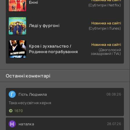
Енні
(Субтитри | Netflix)
Новинка на сайті
Леді у фургоні
(Субтитри | iTunes)
Новинка на сайті
Кров і зухвальство /
(Двоголосий
Родинне пограбування
закадровий | TV4)
Останні коментарі
Г
Гість Людмила
08.08.26
Така несусвітня херня
1670
Н
наталка
28.07.26