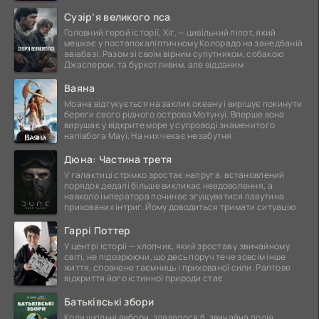
це
Сузір’я великого пса
Головний герой історії, Хіг, — цивільний пілот, який
мешкає у постапокаліптичному Колорадо на занедбаній
авіабазі. Разом зі своїм вірним супутником, собакою
Джаспером, та буркотливим, але відданим
Ваяна
Моана відгукується на заклик океану і вирішує покинути
береги свого рідного острова Мотунуї. Вперше вона
вирушає у відкрите море у супроводі знаменитого
напівбога Мауї. На них чекає незабутня
Дюна: Частина третя
У галактиці стрімко зростає напруга: встановлений
порядок дедалі більше викликає невдоволення, а
навколо імператора починає згущуватися павутина
прихованих інтриг. Йому доводиться тримати ситуацію
Гаррі Поттер
У центрі історії — хлопчик, який зростав у звичайному
світі, не підозрюючи, що десь поруч тече зовсім інше
життя, сповнене таємниць і прихованої сили. Раптове
відкриття його істинної природи стає
Батьківські збори
Коли шкільні вибори, здавалося б, звичайна подія,