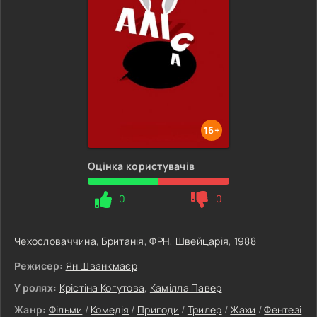
16+
Оцінка користувачів
0
0
Чехословаччина
,
Британія
,
ФРН
,
Швейцарія
,
1988
Режисер:
Ян Шванкмаєр
У ролях:
Крістіна Когутова
,
Камілла Павер
Жанр:
Фільми
/
Комедія
/
Пригоди
/
Трилер
/
Жахи
/
Фентезі