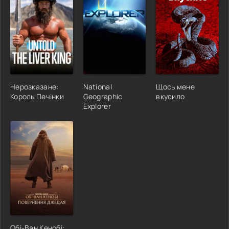
Нерозказане:
National
Щось мене
Король Печінки
Geographic
вкусило
Explorer
Обі-Ван Кенобі: