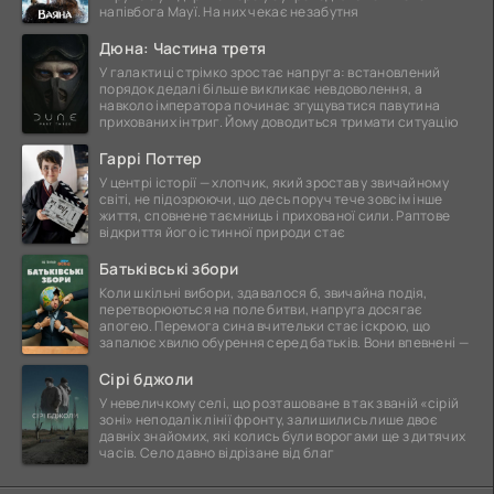
напівбога Мауї. На них чекає незабутня
Дюна: Частина третя
У галактиці стрімко зростає напруга: встановлений
порядок дедалі більше викликає невдоволення, а
навколо імператора починає згущуватися павутина
прихованих інтриг. Йому доводиться тримати ситуацію
Гаррі Поттер
У центрі історії — хлопчик, який зростав у звичайному
світі, не підозрюючи, що десь поруч тече зовсім інше
життя, сповнене таємниць і прихованої сили. Раптове
відкриття його істинної природи стає
Батьківські збори
Коли шкільні вибори, здавалося б, звичайна подія,
перетворюються на поле битви, напруга досягає
апогею. Перемога сина вчительки стає іскрою, що
запалює хвилю обурення серед батьків. Вони впевнені —
Сірі бджоли
У невеличкому селі, що розташоване в так званій «сірій
зоні» неподалік лінії фронту, залишились лише двоє
давніх знайомих, які колись були ворогами ще з дитячих
часів. Село давно відрізане від благ