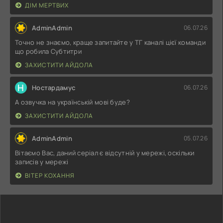
ДІМ МЕРТВИХ
AdminAdmin
06.07.26
Точно не знаємо, краще запитайте у ТГ каналі цієї команди
що робила Субтитри
ЗАХИСТИТИ АЙДОЛА
Н
Ностардамус
06.07.26
А озвучка на українській мові буде?
ЗАХИСТИТИ АЙДОЛА
AdminAdmin
05.07.26
Вітаємо Вас, даний серіал є відсутній у мережі, оскільки
записів у мережі
ВІТЕР КОХАННЯ