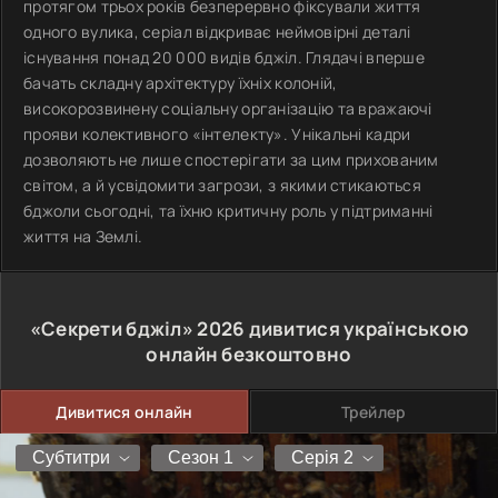
протягом трьох років безперервно фіксували життя
одного вулика, серіал відкриває неймовірні деталі
існування понад 20 000 видів бджіл. Глядачі вперше
бачать складну архітектуру їхніх колоній,
високорозвинену соціальну організацію та вражаючі
прояви колективного «інтелекту». Унікальні кадри
дозволяють не лише спостерігати за цим прихованим
світом, а й усвідомити загрози, з якими стикаються
бджоли сьогодні, та їхню критичну роль у підтриманні
життя на Землі.
«Секрети бджіл»
2026
дивитися українською
онлайн безкоштовно
Дивитися онлайн
Трейлер