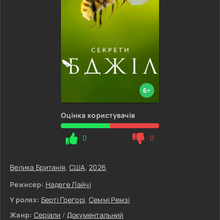
6+
Оцінка користувачів
0
0
Велика Британія
,
США
,
2026
Режисер:
Надеге Лайчі
У ролях:
Берті Ґреґорі
,
Семмі Ремзі
Жанр:
Серіали
/
Документальний