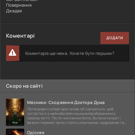
Повернення
Джедая
Коментарі
ДОДАТИ
Коментарів ще нема. Хочете бути першим?
Скоро на сайті
Месники: Сходження Доктора Дума
Легендарні супергерої знову об'єднуються, щоб
зустрітися з найнебезпечнішим випробуванням у
своєму житті. Після численних битв, болючих втрат і
важких перемог вони стали сильнішими, мудрішими та
ще
Одіссея