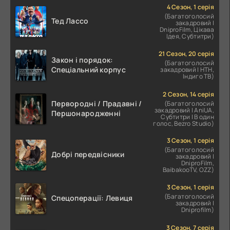
4 Сезон, 1 серія
(Багатоголосий
Тед Лассо
закадровий |
DniproFilm, Цікава
Ідея, Субтитри)
21 Сезон, 20 серія
Закон і порядок:
(Багатоголосий
Спеціальний корпус
закадровий | НТН,
Індиго ТВ)
2 Сезон, 14 серія
Первородні / Прадавні /
(Багатоголосий
закадровий | AniUA,
Першонародженні
Субтитри | В один
голос, Bezro Studio)
3 Сезон, 1 серія
(Багатоголосий
Добрі передвісники
закадровий |
DniproFilm,
BaibakooTV, OZZ)
3 Сезон, 1 серія
(Багатоголосий
Спецоперації: Левиця
закадровий |
Dniprofilm)
3 Сезон, 7 серія