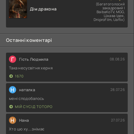
(Багатоголосий
закадровий |
Дім дракона
BaibaKoTV, MGG,
Цікава Ідея,
DniproFilm, Uaflix)
Останні коментарі
Г
Гість Людмила
08.08.26
Така несусвітня херня
1670
Н
наталка
28.07.26
мені сподобалось
МІЙ СУСІД ТОТОРО
Н
Нана
27.07.26
Хто цю ху....знімає