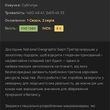
Озвучка:
Субтитри
Тривалість:
1x00:49:47, 2х00:45:33
Оновлення:
1 Сезон, 2 серія
Якість:
IMDb:
FHD 1080
8.6
Дослідник National Geographic Берті Ґреґорі вирушає у
захопливу подорож, щоб відкрити глядачам прихований і
надзвичайно складний світ бджіл — одних із
найважливіших запилювачів на планеті, від яких
безпосередньо залежить приблизно третина харчових
ресурсів людства. Його робота стає спробою зазирнути у
невидиму для людського ока реальність, де кожна дія цих
комах має вирішальне значення для збереження
природного балансу.
Завдяки спеціально розробленим макрокамерам, які