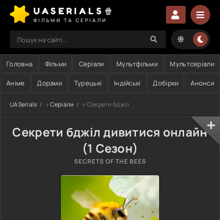
UASERIALS🍿
ФІЛЬМИ ТА СЕРІАЛИ
Головна
Фільми
Серіали
Мультфільми
Мультсеріали
Аніме
Дорами
Турецькі
Індійські
Добірки
Анонси
UASerials
»
Серіали
» Секрети бджіл
Секрети бджіл дивитися онлайн
(1 Сезон)
SECRETS OF THE BEES