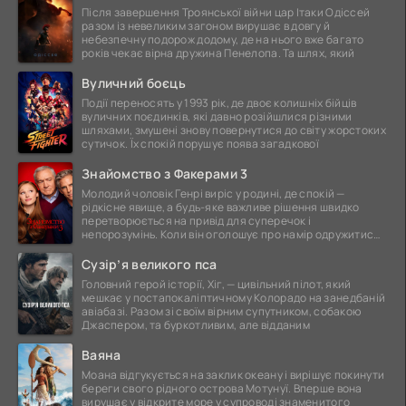
Після завершення Троянської війни цар Ітаки Одіссей
разом із невеликим загоном вирушає в довгу й
небезпечну подорож додому, де на нього вже багато
років чекає вірна дружина Пенелопа. Та шлях, який
Вуличний боєць
Події переносять у 1993 рік, де двоє колишніх бійців
вуличних поєдинків, які давно розійшлися різними
шляхами, змушені знову повернутися до світу жорстоких
сутичок. Їх спокій порушує поява загадкової
Знайомство з Факерами 3
Молодий чоловік Генрі виріс у родині, де спокій —
рідкісне явище, а будь-яке важливе рішення швидко
перетворюється на привід для суперечок і
непорозумінь. Коли він оголошує про намір одружитися,
це
Сузір’я великого пса
Головний герой історії, Хіг, — цивільний пілот, який
мешкає у постапокаліптичному Колорадо на занедбаній
авіабазі. Разом зі своїм вірним супутником, собакою
Джаспером, та буркотливим, але відданим
Ваяна
Моана відгукується на заклик океану і вирішує покинути
береги свого рідного острова Мотунуї. Вперше вона
вирушає у відкрите море у супроводі знаменитого