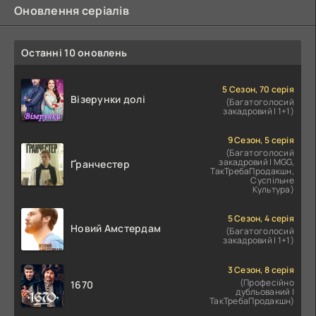
Оновлення серіалів
Останні 10 оновлень
5 Сезон, 70 серія
Візерунки долі
(Багатоголосий
закадровий | 1+1)
9 Сезон, 5 серія
(Багатоголосий
закадровий | MGG,
Ґранчестер
ТакТребаПродакшн,
Суспільне
Культура)
5 Сезон, 4 серія
Новий Амстердам
(Багатоголосий
закадровий | 1+1)
3 Сезон, 8 серія
(Професійно
1670
дубльований |
ТакТребаПродакшн)