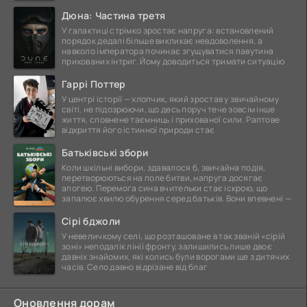
Дюна: Частина третя
У галактиці стрімко зростає напруга: встановлений
порядок дедалі більше викликає невдоволення, а
навколо імператора починає згущуватися павутина
прихованих інтриг. Йому доводиться тримати ситуацію
Гаррі Поттер
У центрі історії — хлопчик, який зростав у звичайному
світі, не підозрюючи, що десь поруч тече зовсім інше
життя, сповнене таємниць і прихованої сили. Раптове
відкриття його істинної природи стає
Батьківські збори
Коли шкільні вибори, здавалося б, звичайна подія,
перетворюються на поле битви, напруга досягає
апогею. Перемога сина вчительки стає іскрою, що
запалює хвилю обурення серед батьків. Вони впевнені —
Сірі бджоли
У невеличкому селі, що розташоване в так званій «сірій
зоні» неподалік лінії фронту, залишились лише двоє
давніх знайомих, які колись були ворогами ще з дитячих
часів. Село давно відрізане від благ
Оновлення дорам