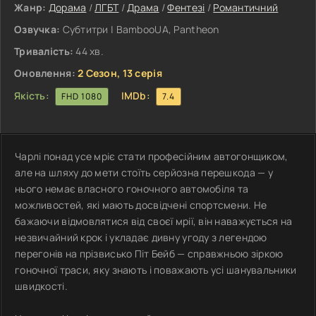
Жанр:
Дорама
/
ЛГБТ
/
Драма
/
Фентезі
/
Романтичний
Озвучка:
Субтитри | BambooUA, Pantheon
Тривалість:
44 хв.
Оновлення:
2 Сезон, 13 серія
Якість:
IMDb:
FHD 1080
7.4
Чарлі понад усе мріє стати професійним автогонщиком,
але на шляху до мети стоїть серйозна перешкода — у
нього немає власного гоночного автомобіля та
можливостей, які мають досвідчені спортсмени. Не
бажаючи відмовлятися від своєї мрії, він наважується на
незвичайний крок і укладає дивну угоду з легендою
перегонів на прізвисько Піт Бейб — справжньою зіркою
гоночної траси, яку знають і поважають усі шанувальники
швидкості.