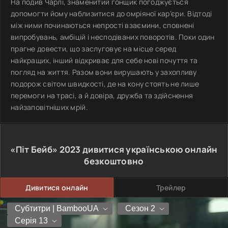
На подив Чарлі, знаменитий гонщик погоджується
допомогти йому наблизитися до омріяної кар’єри. Відтоді
між ними починаються непрості взаємини, сповнені
випробувань, амбіцій і несподіваних поворотів. Поки один
прагне довести, що заслуговує на місце серед
найкращих, інший відкриває для себе нові почуття та
погляд на життя. Разом вони вирушають у захопливу
подорож світом швидкості, де на кону стоять не лише
перемоги на трасі, а й довіра, дружба та здійснення
найзаповітніших мрій.
«Піт Бейб»
2023
дивитися українською онлайн
безкоштовно
Дивитися онлайн
Трейлер