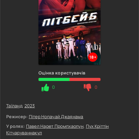
18+
Оцінка користувачів
0
0
Таїланд
,
2023
Режисер:
Пітер Нопачай Джаянама
У ролях:
Павел Нарет Промпхаопун
,
Пух Кріттін
Кітчаруваннакул