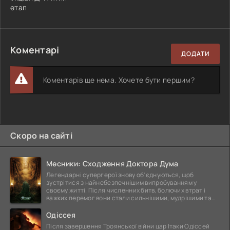
етап
Коментарі
ДОДАТИ
Коментарів ще нема. Хочете бути першим?
Скоро на сайті
Месники: Сходження Доктора Дума
Легендарні супергерої знову об'єднуються, щоб
зустрітися з найнебезпечнішим випробуванням у
своєму житті. Після численних битв, болючих втрат і
важких перемог вони стали сильнішими, мудрішими та
ще
Одіссея
Після завершення Троянської війни цар Ітаки Одіссей