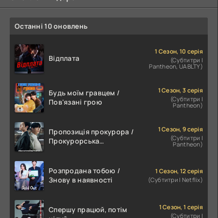
Останні 10 оновлень
1 Сезон, 10 серія
Відплата
(Субтитри |
Pantheon, UABLTY)
1 Сезон, 3 серія
Будь моїм гравцем /
(Субтитри |
Пов'язані грою
Pantheon)
1 Сезон, 9 серія
Пропозиція прокурора /
(Субтитри |
Прокурорська
Pantheon)
пропозиція
Розпродана тобою /
1 Сезон, 12 серія
Знову в наявності
(Субтитри | Netflix)
1 Сезон, 1 серія
Спершу працюй, потім
(Субтитри |