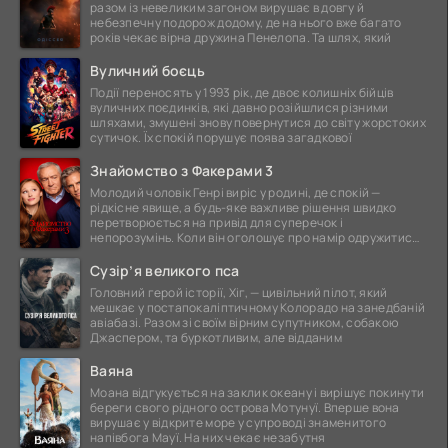
разом із невеликим загоном вирушає в довгу й
небезпечну подорож додому, де на нього вже багато
років чекає вірна дружина Пенелопа. Та шлях, який
Вуличний боєць
Події переносять у 1993 рік, де двоє колишніх бійців
вуличних поєдинків, які давно розійшлися різними
шляхами, змушені знову повернутися до світу жорстоких
сутичок. Їх спокій порушує поява загадкової
Знайомство з Факерами 3
Молодий чоловік Генрі виріс у родині, де спокій —
рідкісне явище, а будь-яке важливе рішення швидко
перетворюється на привід для суперечок і
непорозумінь. Коли він оголошує про намір одружитися,
це
Сузір’я великого пса
Головний герой історії, Хіг, — цивільний пілот, який
мешкає у постапокаліптичному Колорадо на занедбаній
авіабазі. Разом зі своїм вірним супутником, собакою
Джаспером, та буркотливим, але відданим
Ваяна
Моана відгукується на заклик океану і вирішує покинути
береги свого рідного острова Мотунуї. Вперше вона
вирушає у відкрите море у супроводі знаменитого
напівбога Мауї. На них чекає незабутня