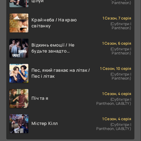
цілуй
Pantheon)
1 Сезон, 7 серія
Край неба / На краю
(Субтитри |
світанку
Pantheon)
1 Сезон, 6 серія
Відкинь емоції / Не
(Субтитри |
будьте занадто
Pantheon)
емоційними
1 Сезон, 10 серія
Пес, який гавкає на літак /
(Субтитри |
Пес і літак
Pantheon)
1 Сезон, 4 серія
Піч та я
(Субтитри |
Pantheon, UABLTY)
1 Сезон, 4 серія
Містер Кілл
(Субтитри |
Pantheon, UABLTY)