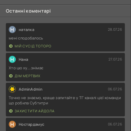
Останні коментарі
Н
наталка
28.07.26
мені сподобалось
МІЙ СУСІД ТОТОРО
Н
Нана
27.07.26
Хто цю ху....знімає
ДІМ МЕРТВИХ
AdminAdmin
06.07.26
Точно не знаємо, краще запитайте у ТГ каналі цієї команди
що робила Субтитри
ЗАХИСТИТИ АЙДОЛА
Н
Ностардамус
06.07.26