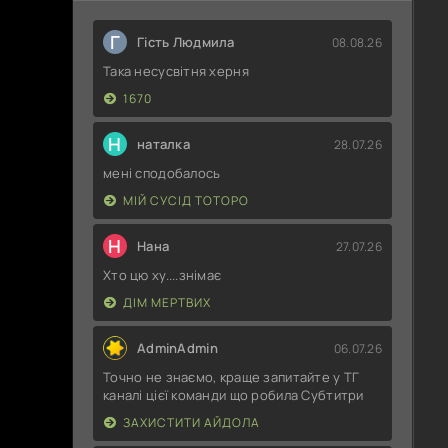
Г
Гість Людмила
08.08.26
Така несусвітня херня
1670
Н
наталка
28.07.26
мені сподобалось
МІЙ СУСІД ТОТОРО
Н
Нана
27.07.26
Хто цю ху....знімає
ДІМ МЕРТВИХ
AdminAdmin
06.07.26
Точно не знаємо, краще запитайте у ТГ
каналі цієї команди що робила Субтитри
ЗАХИСТИТИ АЙДОЛА