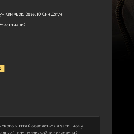
ун Кан Хьок
,
Зезе
,
Ю Син Джун
Романтичний
.8
 нового життя й оселяється в затишному
евеликий, але надзвичайно популярний