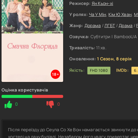
Режисер:
Ян Кьон-хі
У ролях:
Ча У Мін
,
Кім Ю Хван
,
М
Жанр:
Дорама
/
ЛГБТ
/
Драма
/
Озвучка:
Субтитри | BambooUA
Тривалість:
11 хв.
Оновлення:
1 Сезон, 8 серія
Якість:
IMDb:
FHD 1080
6
18+
Оцінка користувачів
0
0
Після переїзду до Сеула Со Хе Вон намагається звикнути до
хостелі на даху будівлі. Незабаром його увагу привертає н