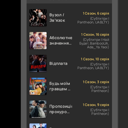
1 Сезон, 6 серія
Вузол /
(Субтитри |
Звʼязок
Pantheon, UABLTY)
1 Сезон, 16 серія
Абсолютне
(Субтитри | Най
значення
Буде!, BambooUA,
Ada_Ya.Yaoi)
кохання /
Абсолютне
значення
1 Сезон, 10 серія
Відплата
(Субтитри |
романтики
Pantheon, UABLTY)
1 Сезон, 3 серія
Будь моїм
(Субтитри |
гравцем /
Pantheon)
Пов'язані
грою
1 Сезон, 9 серія
Пропозиція
(Субтитри |
прокурора
Pantheon)
/
Прокурорська
пропозиція