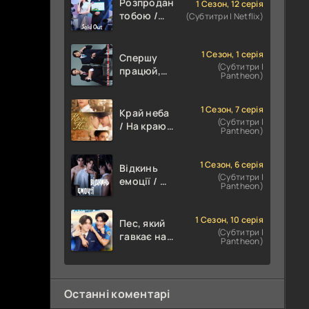
Розпродана
1 Сезон, 12 серія
тобою /
(Субтитри | Netflix)
Знову в
наявності
1 Сезон, 1 серія
Спершу
(Субтитри |
працюй,
Pantheon)
потім
цілуй
1 Сезон, 7 серія
Край неба
(Субтитри |
/ На краю
Pantheon)
світанку
1 Сезон, 6 серія
Відкинь
(Субтитри |
емоції / Не
Pantheon)
будьте
занадто
емоційними
1 Сезон, 10 серія
Пес, який
(Субтитри |
гавкає на
Pantheon)
літак / Пес
і літак
Останні коментарі