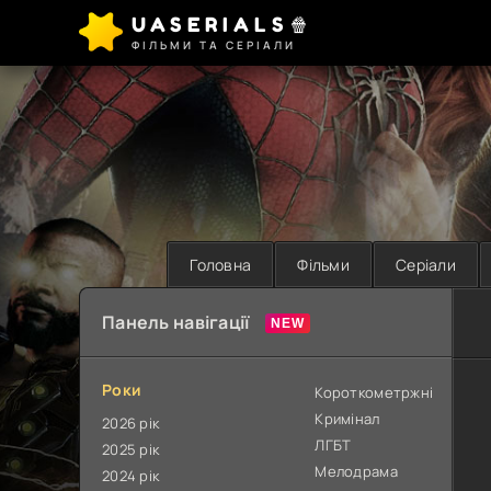
UASERIALS🍿
ФІЛЬМИ ТА СЕРІАЛИ
Головна
Фільми
Серіали
Панель навігації
Роки
Короткометржні
Кримінал
2026 рік
ЛГБТ
2025 рік
Мелодрама
2024 рік