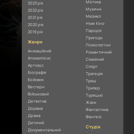
Містика
2023 рік
Музичні
2022 рік
Мюзикл
2021 рік
Німе Кіно
2020 рік
Пародія
2019 рік
Пригоди
Жанри
Психологічні
Анімаційний
Романтичний
Апокаліпсис
Сімейний
Артхаус
Спорт
Біографія
Трагедія
Бойовик
Треш
Вестерн
Трилер
Військовий
Турецькі
Детектив
Жахи
Дорама
Фантастика
Драма
Фентезі
Дитячий
Студія
Документальний