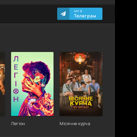
МИ В
Телеграм
Легіон
Місячне курча