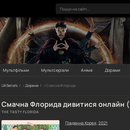
Мультфільми
Мультсеріали
Аніме
Дорами
UASerials
»
Дорама
» Смачна Флорида
Смачна Флорида дивитися онлайн (1
THE TASTY FLORIDA
Південна Корея
,
2021