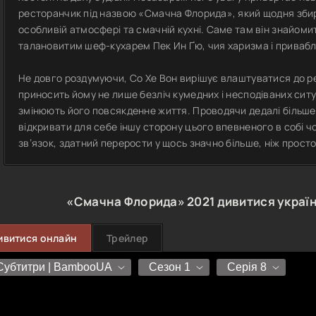
ресторанчик під назвою «Смачна Флорида», який щодня збир
особливій атмосфері та смачній кухні. Саме там він знайомит
талановитим шеф-кухарем Пек Ин Ґю, чия харизма і привабли
Не довго роздумуючи, Со Хе Вон вирішує влаштуватися до ре
приносить йому не лише безліч кумедних і несподіваних ситу
змінюють його повсякденне життя. Проводячи дедалі більше 
відкривати для себе іншу сторону цього впевненого в собі 
зв’язок, здатний перерости у щось значно більше, ніж просто
«Смачна Флорида»
2021
дивитися украї
ивитися онлайн
Трейлер