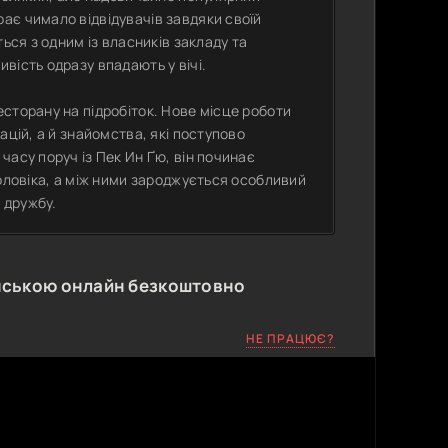
ає чимало відвідувачів завдяки своїй
ься з одним із власників закладу та
вість одразу впадають у вічі.
сторану на підробіток. Нове місце роботи
ацій, а й знайомства, які поступово
часу поруч із Пек Ин Ґю, він починає
чоловіка, а між ними зароджується особливий
 дружбу.
нською онлайн безкоштовно
НЕ ПРАЦЮЄ?