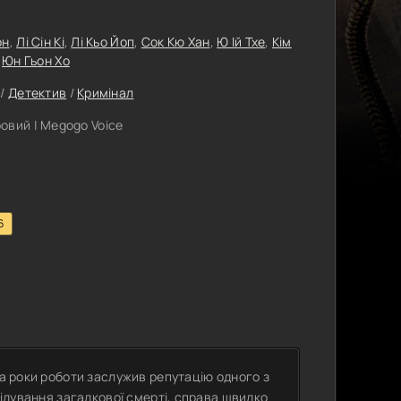
он
,
Лі Сін Кі
,
Лі Кьо Йоп
,
Сок Кю Хан
,
Ю Ій Тхе
,
Кім
,
Юн Гьон Хо
/
Детектив
/
Кримінал
овий | Megogo Voice
6
за роки роботи заслужив репутацію одного з
лідування загадкової смерті, справа швидко