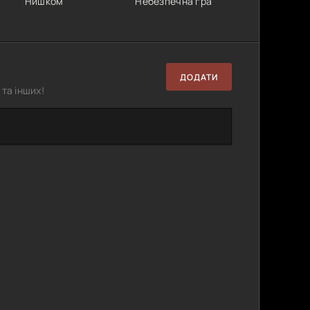
Нишком
Небезпечна гра
ДОДАТИ
та інших!