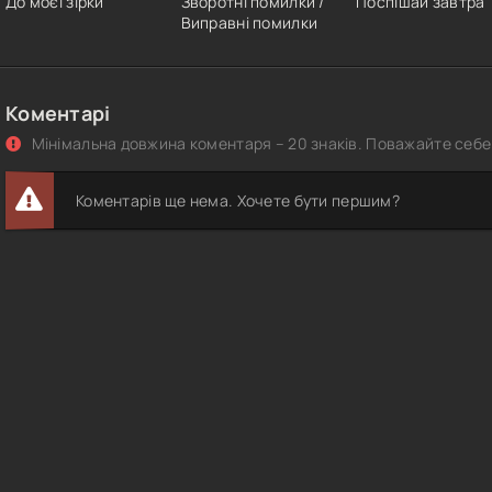
До моєї зірки
Зворотні помилки /
Поспішай завтра
Виправні помилки
Коментарі
Мінімальна довжина коментаря – 20 знаків. Поважайте себе 
Коментарів ще нема. Хочете бути першим?