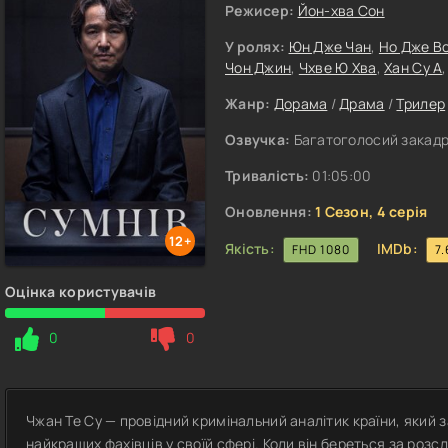
Режисер:
Йон-хва Сон
У ролях:
Юн Дже Чан
,
Но Дже В
Чон Джин
,
Чхве Ю Хва
,
Хан Су А
Жанр:
Дорама
/
Драма
/
Трилер
Озвучка:
Багатоголосий закадр
Тривалість:
01:05:00
Оновлення:
1 Сезон, 4 серія
12+
Якість:
IMDb:
FHD 1080
7.
Оцінка користувачів
0
0
Чжан Те Су — провідний кримінальний аналітик країни, який 
найкращих фахівців у своїй сфері. Коли він береться за розс