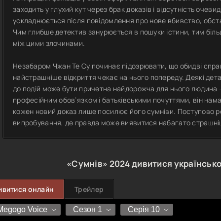
заходить у глухий кут через брак доказів і відсутність очеви
ускладнюється після повідомлення про нове вбивство, обс
Чим глибше детектив занурюється в пошуки істини, тим біль
між цими злочинами.
Незабаром Чжан Те Су починає підозрювати, що обидві справ
найстрашніше відкриття чекає на нього попереду. Деякі дет
до подій може бути причетна найдорожча для нього людина —
професійним обов’язком і батьківськими почуттями, він нама
кожен новий доказ лише посилює його сумніви. Поступово р
випробування, де правда може виявитися набагато страшнішо
«Сумнів»
2024
дивитися українськ
ивитися онлайн
Трейлер