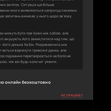
дних зачіпок. Ситуація ще більше
тавини якого виявляються напрочуд схожими.
ше запитань виникає у нього щодо зв’язку
и можуть бути пов’язані між собою, але
алі змушують його замислитися над тим, що
 його донька Ха Бін. Розриваючись між
гається відкинути тривожні думки, але
озслідування перетворюється на болісне
ю, ніж він будь-коли міг уявити.
ою онлайн безкоштовно
НЕ ПРАЦЮЄ?