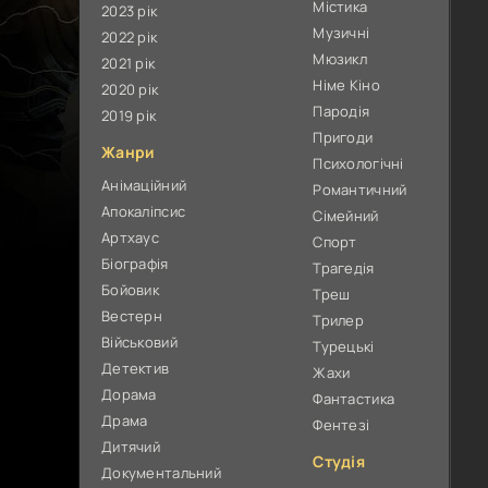
Містика
2023 рік
Музичні
2022 рік
Мюзикл
2021 рік
Німе Кіно
2020 рік
Пародія
2019 рік
Пригоди
Жанри
Психологічні
Анімаційний
Романтичний
Апокаліпсис
Сімейний
Артхаус
Спорт
Біографія
Трагедія
Бойовик
Треш
Вестерн
Трилер
Військовий
Турецькі
Детектив
Жахи
Дорама
Фантастика
Драма
Фентезі
Дитячий
Студія
Документальний