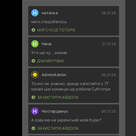
Н
наталка
28.07.26
мені сподобалось
МІЙ СУСІД ТОТОРО
Н
Нана
27.07.26
Хто цю ху....знімає
ДІМ МЕРТВИХ
AdminAdmin
06.07.26
Точно не знаємо, краще запитайте у ТГ
каналі цієї команди що робила Субтитри
ЗАХИСТИТИ АЙДОЛА
Н
Ностардамус
06.07.26
А озвучка на українській мові буде?
ЗАХИСТИТИ АЙДОЛА