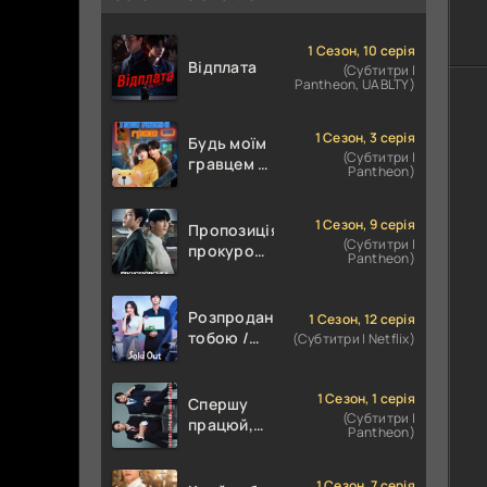
1 Сезон, 10 серія
Відплата
(Субтитри |
Pantheon, UABLTY)
1 Сезон, 3 серія
Будь моїм
(Субтитри |
гравцем /
Pantheon)
Пов'язані
грою
1 Сезон, 9 серія
Пропозиція
(Субтитри |
прокурора
Pantheon)
/
Прокурорська
пропозиція
Розпродана
1 Сезон, 12 серія
тобою /
(Субтитри | Netflix)
Знову в
наявності
1 Сезон, 1 серія
Спершу
(Субтитри |
працюй,
Pantheon)
потім
цілуй
1 Сезон, 7 серія