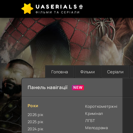
UASERIALS🍿
ФІЛЬМИ ТА СЕРІАЛИ
Головна
Фільми
Серіали
Панель навігації
Роки
Короткометржні
Кримінал
2026 рік
ЛГБТ
2025 рік
Мелодрама
2024 рік