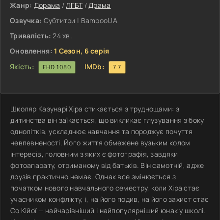
Жанр:
Дорама
/
ЛГБТ
/
Драма
Озвучка:
Субтитри | BambooUA
Тривалість:
24 хв.
Оновлення:
1 Сезон, 6 серія
Якість:
IMDb:
FHD 1080
7.7
Школяр Казунарі Хіра стикається з труднощами: з
дитинства він заїкається, що викликає глузування з боку
однолітків, ускладнює навчання та породжує почуття
невпевненості. Його життя обмежене вузьким колом
інтересів, головним з яких є фотографія, завдяки
фотоапарату, отриманому від батьків. Він самотній, адже
друзів практично немає. Однак все змінюється з
початком нового навчального семестру, коли Хіра стає
учасником конфлікту, і, на його подив, на його захист стає
Со Кійої — найчарівніший і найпопулярніший юнак у школі.