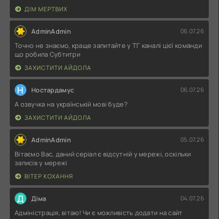
ДІМ МЕРТВИХ
AdminAdmin
06.07.26
Точно не знаємо, краще запитайте у ТГ каналі цієї команди
що робила Субтитри
ЗАХИСТИТИ АЙДОЛА
Н
Ностардамус
06.07.26
А озвучка на українській мові буде?
ЗАХИСТИТИ АЙДОЛА
AdminAdmin
05.07.26
Вітаємо Вас, даний серіал є відсутній у мережі, оскільки
записів у мережі
ВІТЕР КОХАННЯ
Д
Діма
04.07.26
Адміністрація, вітаю! Чи є можливість додати на сайт