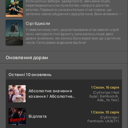
Коли шкільні вибори, здавалося б, звичайна подія,
перетворюються на поле битви, напруга досягає
апогею. Перемога сина вчительки стає іскрою, що
запалює хвилю обурення серед батьків. Вони впевнені —
Сірі бджоли
У невеличкому селі, що розташоване в так званій «сірій
зоні» неподалік лінії фронту, залишились лише двоє
давніх знайомих, які колись були ворогами ще з дитячих
часів. Село давно відрізане від благ
Оновлення дорам
Останні 10 оновлень
1 Сезон, 16 серія
Абсолютне значення
(Субтитри | Най
кохання / Абсолютне
Буде!, BambooUA,
Ada_Ya.Yaoi)
значення романтики
1 Сезон, 10 серія
Відплата
(Субтитри |
Pantheon, UABLTY)