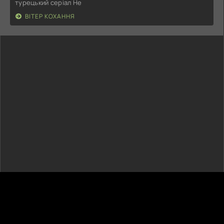
турецький серіал Не
ВІТЕР КОХАННЯ