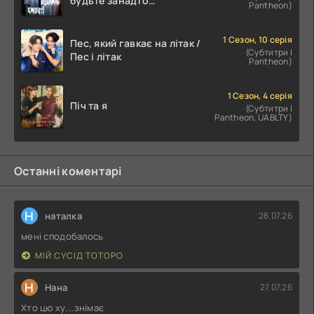
будьте занадто
Pantheon)
емоційними
1 Сезон, 10 серія
Пес, який гавкає на літак /
(Субтитри |
Пес і літак
Pantheon)
1 Сезон, 4 серія
Піч та я
(Субтитри |
Pantheon, UABLTY)
Останні коментарі
Н
наталка
28.07.26
мені сподобалось
МІЙ СУСІД ТОТОРО
Н
Нана
27.07.26
Хто цю ху....знімає