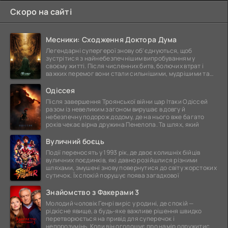
Скоро на сайті
Месники: Сходження Доктора Дума
Легендарні супергерої знову об'єднуються, щоб
зустрітися з найнебезпечнішим випробуванням у
своєму житті. Після численних битв, болючих втрат і
важких перемог вони стали сильнішими, мудрішими та
ще
Одіссея
Після завершення Троянської війни цар Ітаки Одіссей
разом із невеликим загоном вирушає в довгу й
небезпечну подорож додому, де на нього вже багато
років чекає вірна дружина Пенелопа. Та шлях, який
Вуличний боєць
Події переносять у 1993 рік, де двоє колишніх бійців
вуличних поєдинків, які давно розійшлися різними
шляхами, змушені знову повернутися до світу жорстоких
сутичок. Їх спокій порушує поява загадкової
Знайомство з Факерами 3
Молодий чоловік Генрі виріс у родині, де спокій —
рідкісне явище, а будь-яке важливе рішення швидко
перетворюється на привід для суперечок і
непорозумінь. Коли він оголошує про намір одружитися,