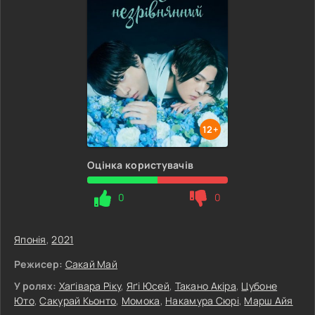
12+
Оцінка користувачів
0
0
Японія
,
2021
Режисер:
Сакай Май
У ролях:
Хаґівара Ріку
,
Яґі Юсей
,
Такано Акіра
,
Цубоне
Юто
,
Сакурай Кьонто
,
Момока
,
Накамура Сюрі
,
Марш Айя