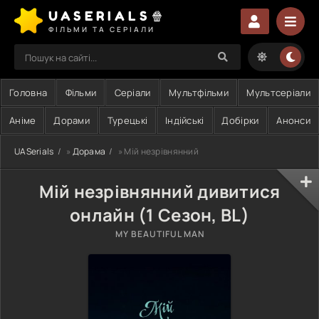
UASERIALS🍿
ФІЛЬМИ ТА СЕРІАЛИ
Головна
Фільми
Серіали
Мультфільми
Мультсеріали
Аніме
Дорами
Турецькі
Індійські
Добірки
Анонси
UASerials
»
Дорама
» Мій незрівнянний
Мій незрівнянний дивитися
онлайн (1 Сезон, BL)
MY BEAUTIFUL MAN