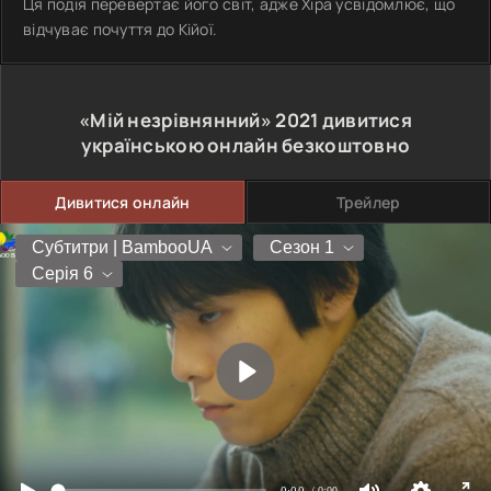
Ця подія перевертає його світ, адже Хіра усвідомлює, що
відчуває почуття до Кійої.
«Мій незрівнянний»
2021
дивитися
українською онлайн безкоштовно
Дивитися онлайн
Трейлер