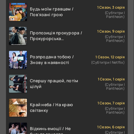
1 Сезон, 3 серія
Будь моїм гравцем /
(Субтитри |
Пов'язані грою
Pantheon)
1 Сезон, 9 серія
Пропозиція прокурора /
(Субтитри |
Прокурорська
Pantheon)
пропозиція
Розпродана тобою /
1 Сезон, 12 серія
Знову в наявності
(Субтитри | Netflix)
1 Сезон, 1 серія
Спершу працюй, потім
(Субтитри |
цілуй
Pantheon)
1 Сезон, 7 серія
Край неба / На краю
(Субтитри |
світанку
Pantheon)
1 Сезон, 6 серія
Відкинь емоції / Не
(Субтитри |