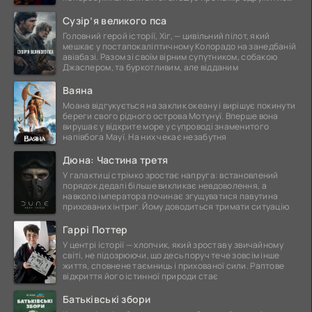
це
Сузір’я великого пса
Головний герой історії, Хіг, — цивільний пілот, який
мешкає у постапокаліптичному Колорадо на занедбаній
авіабазі. Разом зі своїм вірним супутником, собакою
Джаспером, та буркотливим, але відданим
Ваяна
Моана відгукується на заклик океану і вирішує покинути
береги свого рідного острова Мотунуї. Вперше вона
вирушає у відкрите море у супроводі знаменитого
напівбога Мауї. На них чекає незабутня
Дюна: Частина третя
У галактиці стрімко зростає напруга: встановлений
порядок дедалі більше викликає невдоволення, а
навколо імператора починає згущуватися павутина
прихованих інтриг. Йому доводиться тримати ситуацію
Гаррі Поттер
У центрі історії — хлопчик, який зростав у звичайному
світі, не підозрюючи, що десь поруч тече зовсім інше
життя, сповнене таємниць і прихованої сили. Раптове
відкриття його істинної природи стає
Батьківські збори