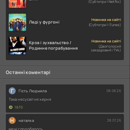
(Субтитри | Netflix)
Новинка на сайті
Леді у фургоні
(Субтитри | iTunes)
Новинка на сайті
Кров і зухвальство /
(Двоголосий
Родинне пограбування
закадровий | TV4)
Останні коментарі
Г
Гість Людмила
08.08.26
Така несусвітня херня
1670
Н
наталка
28.07.26
мені сподобалось