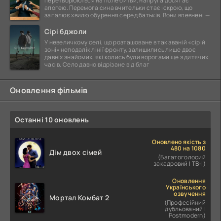
перетворюються на поле битви, напруга досягає
апогею. Перемога сина вчительки стає іскрою, що
запалює хвилю обурення серед батьків. Вони впевнені —
Сірі бджоли
У невеличкому селі, що розташоване в так званій «сірій
зоні» неподалік лінії фронту, залишились лише двоє
давніх знайомих, які колись були ворогами ще з дитячих
часів. Село давно відрізане від благ
Оновлення фільмів
Останні 10 оновлень
Оновлено якість з
480 на 1080
Дім двох сімей
(Багатоголосий
закадровий | ТВ-І)
Оновлення
Українського
озвучення
Мортал Комбат 2
(Професійний
дубльований |
Postmodern)