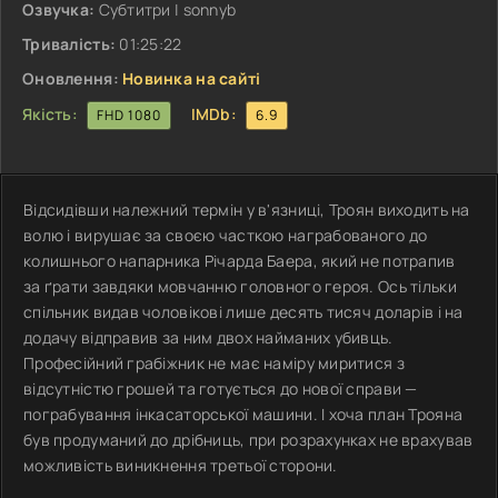
Озвучка:
Субтитри | sonnyb
Тривалість:
01:25:22
Оновлення:
Новинка на сайті
Якість:
IMDb:
FHD 1080
6.9
Відсидівши належний термін у в'язниці, Троян виходить на
волю і вирушає за своєю часткою награбованого до
колишнього напарника Річарда Баера, який не потрапив
за ґрати завдяки мовчанню головного героя. Ось тільки
спільник видав чоловікові лише десять тисяч доларів і на
додачу відправив за ним двох найманих убивць.
Професійний грабіжник не має наміру миритися з
відсутністю грошей та готується до нової справи —
пограбування інкасаторської машини. І хоча план Трояна
був продуманий до дрібниць, при розрахунках не врахував
можливість виникнення третьої сторони.