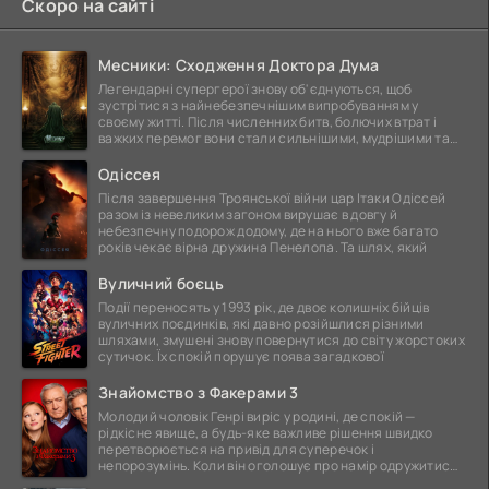
Скоро на сайті
Месники: Сходження Доктора Дума
Легендарні супергерої знову об'єднуються, щоб
зустрітися з найнебезпечнішим випробуванням у
своєму житті. Після численних битв, болючих втрат і
важких перемог вони стали сильнішими, мудрішими та
ще
Одіссея
Після завершення Троянської війни цар Ітаки Одіссей
разом із невеликим загоном вирушає в довгу й
небезпечну подорож додому, де на нього вже багато
років чекає вірна дружина Пенелопа. Та шлях, який
Вуличний боєць
Події переносять у 1993 рік, де двоє колишніх бійців
вуличних поєдинків, які давно розійшлися різними
шляхами, змушені знову повернутися до світу жорстоких
сутичок. Їх спокій порушує поява загадкової
Знайомство з Факерами 3
Молодий чоловік Генрі виріс у родині, де спокій —
рідкісне явище, а будь-яке важливе рішення швидко
перетворюється на привід для суперечок і
непорозумінь. Коли він оголошує про намір одружитися,
це