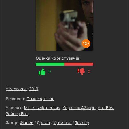
12+
Оцінка користувачів
0
0
Німеччина
,
2010
Режисер:
Томас Арслан
У ролях:
Мішель Матісевич
,
Кароліна Айхорн
,
Уве Бом
,
Райнер Бок
Жанр:
Фільми
/
Драма
/
Кримінал
/
Трилер