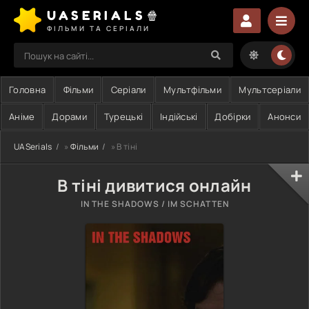
UASERIALS🍿
ФІЛЬМИ ТА СЕРІАЛИ
Головна
Фільми
Серіали
Мультфільми
Мультсеріали
Аніме
Дорами
Турецькі
Індійські
Добірки
Анонси
UASerials
»
Фільми
» В тіні
В тіні дивитися онлайн
IN THE SHADOWS / IM SCHATTEN