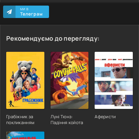
МИ В
Телеграм
Рекомендуємо до перегляду:
Грабіжник за
Луні Тюнз:
Аферисти
покликанням
Падіння койота