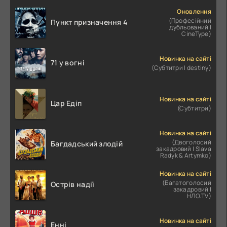
Оновлення
(Професійний
Пункт призначення 4
дубльований |
CineType)
Новинка на сайті
71 у вогні
(Субтитри | destiny)
Новинка на сайті
Цар Едіп
(Субтитри)
Новинка на сайті
(Двоголосий
Багдадський злодій
закадровий | Slava
Radyk & Artymko)
Новинка на сайті
(Багатоголосий
Острів надії
закадровий |
НЛО.TV)
Новинка на сайті
Енні