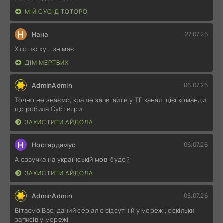
МІЙ СУСІД ТОТОРО
Н
Нана
27.07.26
Хто цю ху....знімає
ДІМ МЕРТВИХ
AdminAdmin
06.07.26
Точно не знаємо, краще запитайте у ТГ каналі цієї команди
що робила Субтитри
ЗАХИСТИТИ АЙДОЛА
Н
Ностардамус
06.07.26
А озвучка на українській мові буде?
ЗАХИСТИТИ АЙДОЛА
AdminAdmin
05.07.26
Вітаємо Вас, даний серіал є відсутній у мережі, оскільки
записів у мережі