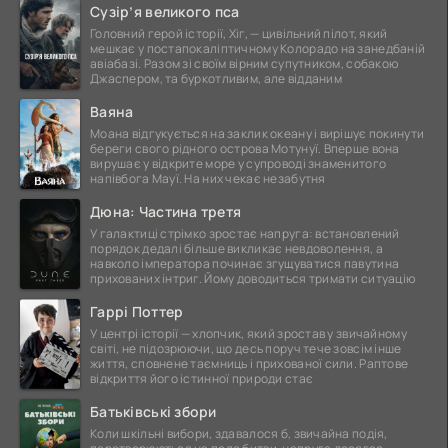
Сузір’я великого пса
Головний герой історії, Хіг, — цивільний пілот, який
мешкає у постапокаліптичному Колорадо на занедбаній
авіабазі. Разом зі своїм вірним супутником, собакою
Джаспером, та буркотливим, але відданим
Ваяна
Моана відгукується на заклик океану і вирішує покинути
береги свого рідного острова Мотунуї. Вперше вона
вирушає у відкрите море у супроводі знаменитого
напівбога Мауї. На них чекає незабутня
Дюна: Частина третя
У галактиці стрімко зростає напруга: встановлений
порядок дедалі більше викликає невдоволення, а
навколо імператора починає згущуватися павутина
прихованих інтриг. Йому доводиться тримати ситуацію
Гаррі Поттер
У центрі історії — хлопчик, який зростав у звичайному
світі, не підозрюючи, що десь поруч тече зовсім інше
життя, сповнене таємниць і прихованої сили. Раптове
відкриття його істинної природи стає
Батьківські збори
Коли шкільні вибори, здавалося б, звичайна подія,