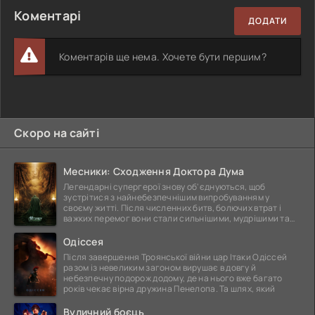
Коментарі
ДОДАТИ
Коментарів ще нема. Хочете бути першим?
Скоро на сайті
Месники: Сходження Доктора Дума
Легендарні супергерої знову об'єднуються, щоб
зустрітися з найнебезпечнішим випробуванням у
своєму житті. Після численних битв, болючих втрат і
важких перемог вони стали сильнішими, мудрішими та
ще
Одіссея
Після завершення Троянської війни цар Ітаки Одіссей
разом із невеликим загоном вирушає в довгу й
небезпечну подорож додому, де на нього вже багато
років чекає вірна дружина Пенелопа. Та шлях, який
Вуличний боєць