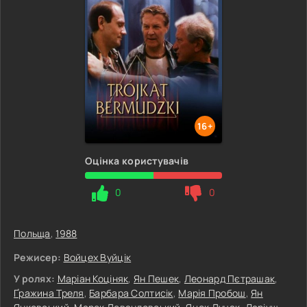
16+
Оцінка користувачів
0
0
Польща
,
1988
Режисер:
Войцех Вуйцік
У ролях:
Маріан Коціняк
,
Ян Пешек
,
Леонард Пєтрашак
,
Ґражина Треля
,
Барбара Солтисік
,
Марія Пробош
,
Ян