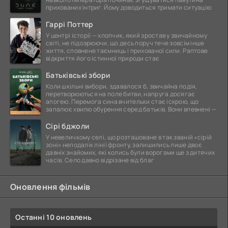
прихованих інтриг. Йому доводиться тримати ситуацію
Гаррі Поттер
У центрі історії — хлопчик, який зростав у звичайному
світі, не підозрюючи, що десь поруч тече зовсім інше
життя, сповнене таємниць і прихованої сили. Раптове
відкриття його істинної природи стає
Батьківські збори
Коли шкільні вибори, здавалося б, звичайна подія,
перетворюються на поле битви, напруга досягає
апогею. Перемога сина вчительки стає іскрою, що
запалює хвилю обурення серед батьків. Вони впевнені —
Сірі бджоли
У невеличкому селі, що розташоване в так званій «сірій
зоні» неподалік лінії фронту, залишились лише двоє
давніх знайомих, які колись були ворогами ще з дитячих
часів. Село давно відрізане від благ
Оновлення фільмів
Останні 10 оновлень