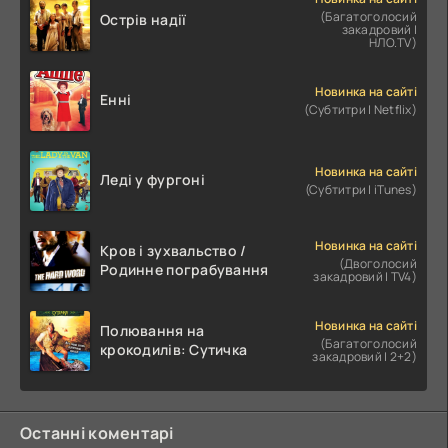
(Багатоголосий
Острів надії
закадровий |
НЛО.TV)
Новинка на сайті
Енні
(Субтитри | Netflix)
Новинка на сайті
Леді у фургоні
(Субтитри | iTunes)
Новинка на сайті
Кров і зухвальство /
(Двоголосий
Родинне пограбування
закадровий | TV4)
Новинка на сайті
Полювання на
(Багатоголосий
крокодилів: Сутичка
закадровий | 2+2)
Останні коментарі