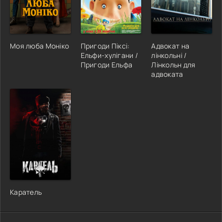
Моя люба Моніко
Пригоди Піксі:
Адвокат на
Ельфи-хулігани /
лінкольні /
Пригоди Ельфа
Лінкольн для
адвоката
Каратель