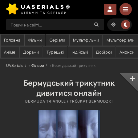
UASERIALS🍿
ФІЛЬМИ ТА СЕРІАЛИ
Головна
Фільми
Серіали
Мультфільми
Мультсеріали
Аніме
Дорами
Турецькі
Індійські
Добірки
Анонси
UASerials
»
Фільми
» Бермудський трикутник
Бермудський трикутник
дивитися онлайн
BERMUDA TRIANGLE / TRÓJKAT BERMUDZKI