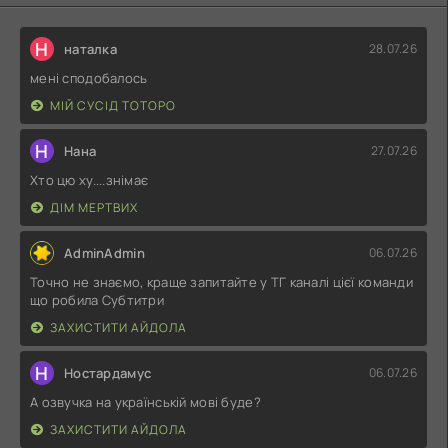
Н
наталка
28.07.26
мені сподобалось
МІЙ СУСІД ТОТОРО
Н
Нана
27.07.26
Хто цю ху....знімає
ДІМ МЕРТВИХ
AdminAdmin
06.07.26
Точно не знаємо, краще запитайте у ТГ каналі цієї команди
що робила Субтитри
ЗАХИСТИТИ АЙДОЛА
Н
Ностардамус
06.07.26
А озвучка на українській мові буде?
ЗАХИСТИТИ АЙДОЛА