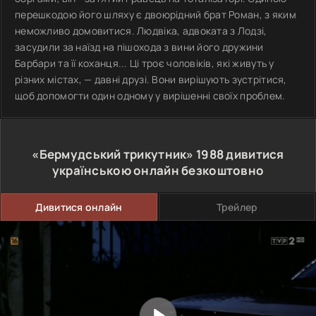
перешкодою його шляху є двоюрідний брат Роман, з яким
неможливо домовитися. Людвіка, адвоката з Лодзі,
засудили за наїзд на пішохода з вини його дружини
Барбари та її коханця... Ці троє чоловіків, які живуть у
різних містах, — давні друзі. Вони вирішують зустрітися,
щоб допомогти один одному у вирішенні своїх проблем.
«Бермудський трикутник»
1988
дивитися
українською онлайн безкоштовно
Дивитися онлайн
Трейлер