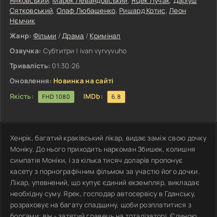
Янковський
,
Марек Левандовський
,
Яцек Лучак
,
Даріуш
Сятковський
,
Олаф Любашенко
,
Ришард Котис
,
Леон
Нємчик
Жанр:
Фільми
/
Драма
/
Кримінал
Озвучка:
Субтитри | ivan vyrvyvuho
Тривалість:
01:30:26
Оновлення:
Новинка на сайті
Якість:
IMDb:
FHD 1080
6.8
Хенрік, багатий краківський лікар, видає заміж свою дочку
Моніку. До нього приходить наркоман Збишек, колишня
симпатія Моніки, і за кілька тисяч доларів пропонує
касету з порнографічним фільмом за участю його дочки.
Лікар, упевнений, що купує єдиний екземпляр, викладає
необхідну суму. Ярек, господар автосервісу в Гданську,
розраховує на багату спадщину, щоби розплатитися з
боргами; він - затятий гравець на тоталізаторі. Єдиною