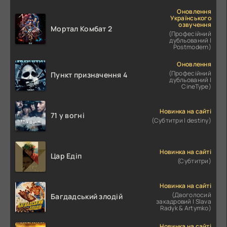
Оновлення
Українського
озвучення
Мортал Комбат 2
(Професійний
дубльований |
Postmodern)
Оновлення
(Професійний
Пункт призначення 4
дубльований |
CineType)
Новинка на сайті
71 у вогні
(Субтитри | destiny)
Новинка на сайті
Цар Едіп
(Субтитри)
Новинка на сайті
(Двоголосий
Багдадський злодій
закадровий | Slava
Radyk & Artymko)
Новинка на сайті