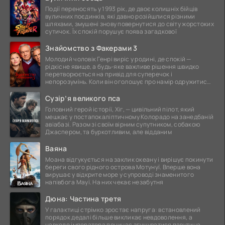
Події переносять у 1993 рік, де двоє колишніх бійців
вуличних поєдинків, які давно розійшлися різними
шляхами, змушені знову повернутися до світу жорстоких
сутичок. Їх спокій порушує поява загадкової
Знайомство з Факерами 3
Молодий чоловік Генрі виріс у родині, де спокій —
рідкісне явище, а будь-яке важливе рішення швидко
перетворюється на привід для суперечок і
непорозумінь. Коли він оголошує про намір одружитися,
це
Сузір’я великого пса
Головний герой історії, Хіг, — цивільний пілот, який
мешкає у постапокаліптичному Колорадо на занедбаній
авіабазі. Разом зі своїм вірним супутником, собакою
Джаспером, та буркотливим, але відданим
Ваяна
Моана відгукується на заклик океану і вирішує покинути
береги свого рідного острова Мотунуї. Вперше вона
вирушає у відкрите море у супроводі знаменитого
напівбога Мауї. На них чекає незабутня
Дюна: Частина третя
У галактиці стрімко зростає напруга: встановлений
порядок дедалі більше викликає невдоволення, а
навколо імператора починає згущуватися павутина