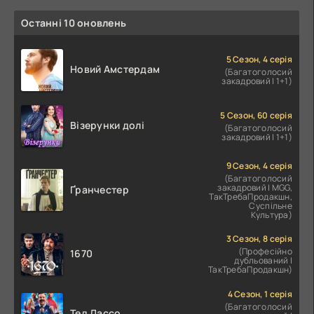
Останні 10 оновлень
5 Сезон, 4 серія
Новий Амстердам
(Багатоголосий
закадровий | 1+1)
5 Сезон, 60 серія
Візерунки долі
(Багатоголосий
закадровий | 1+1)
9 Сезон, 4 серія
(Багатоголосий
закадровий | MGG,
Ґранчестер
ТакТребаПродакшн,
Суспільне
Культура)
3 Сезон, 8 серія
(Професійно
1670
дубльований |
ТакТребаПродакшн)
4 Сезон, 1 серія
(Багатоголосий
Тед Лассо