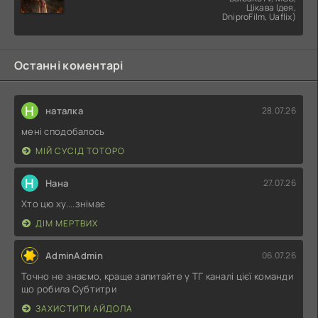
Цікава Ідея,
DniproFilm, Uaflix)
Останні коментарі
Н
наталка
28.07.26
мені сподобалось
МІЙ СУСІД ТОТОРО
Н
Нана
27.07.26
Хто цю ху....знімає
ДІМ МЕРТВИХ
AdminAdmin
06.07.26
Точно не знаємо, краще запитайте у ТГ каналі цієї команди
що робила Субтитри
ЗАХИСТИТИ АЙДОЛА