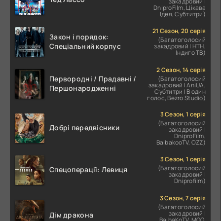
закадровий |
DniproFilm, Цікава
Ідея, Субтитри)
21 Сезон, 20 серія
Закон і порядок:
(Багатоголосий
Спеціальний корпус
закадровий | НТН,
Індиго ТВ)
2 Сезон, 14 серія
Первородні / Прадавні /
(Багатоголосий
закадровий | AniUA,
Першонародженні
Субтитри | В один
голос, Bezro Studio)
3 Сезон, 1 серія
(Багатоголосий
Добрі передвісники
закадровий |
DniproFilm,
BaibakooTV, OZZ)
3 Сезон, 1 серія
(Багатоголосий
Спецоперації: Левиця
закадровий |
Dniprofilm)
3 Сезон, 7 серія
(Багатоголосий
закадровий |
Дім дракона
BaibaKoTV, MGG,