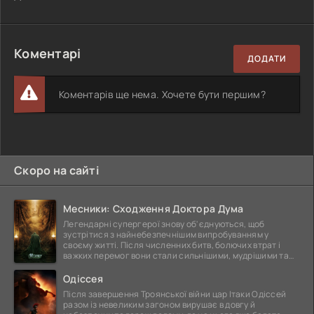
Коментарі
ДОДАТИ
Коментарів ще нема. Хочете бути першим?
Скоро на сайті
Месники: Сходження Доктора Дума
Легендарні супергерої знову об'єднуються, щоб
зустрітися з найнебезпечнішим випробуванням у
своєму житті. Після численних битв, болючих втрат і
важких перемог вони стали сильнішими, мудрішими та
ще
Одіссея
Після завершення Троянської війни цар Ітаки Одіссей
разом із невеликим загоном вирушає в довгу й