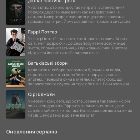
Дюна: Частина третя
У галактиці стрімко зростає напруга: встановлений
порядок дедалі більше викликає невдоволення, а
навколо імператора починає згущуватися павутина
прихованих інтриг. Йому доводиться тримати ситуацію
Гаррі Поттер
У центрі історії — хлопчик, який зростав у звичайному
світі, не підозрюючи, що десь поруч тече зовсім інше
життя, сповнене таємниць і прихованої сили. Раптове
відкриття його істинної природи стає
Батьківські збори
Коли шкільні вибори, здавалося б, звичайна подія,
перетворюються на поле битви, напруга досягає
апогею. Перемога сина вчительки стає іскрою, що
запалює хвилю обурення серед батьків. Вони впевнені —
Сірі бджоли
У невеличкому селі, що розташоване в так званій «сірій
зоні» неподалік лінії фронту, залишились лише двоє
давніх знайомих, які колись були ворогами ще з дитячих
часів. Село давно відрізане від благ
Оновлення серіалів