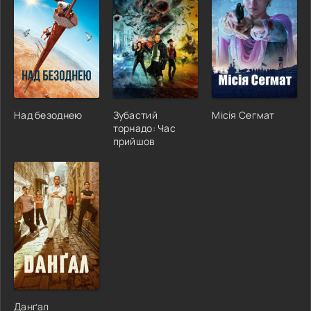
Над безоднею
Зубастий
Місія Сегмат
торнадо: Час
прийшов
Данґал