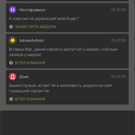
Н
Ностардамус
06.07.26
А озвучка на українській мові буде?
ЗАХИСТИТИ АЙДОЛА
AdminAdmin
05.07.26
Вітаємо Вас, даний серіал є відсутній у мережі, оскільки
записів у мережі
ВІТЕР КОХАННЯ
Д
Діма
04.07.26
Адміністрація, вітаю! Чи є можливість додати на сайт
турецький серіал Не
ВІТЕР КОХАННЯ