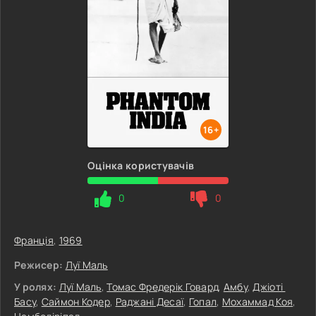
16+
Оцінка користувачів
0
0
Франція
,
1969
Режисер:
Луї Маль
У ролях:
Луї Маль
,
Томас Фредерік Говард
,
Амбу
,
Джіоті ​​
Басу
,
Саймон Кодер
,
Раджані Десаї
,
Гопал
,
Мохаммад Коя
,