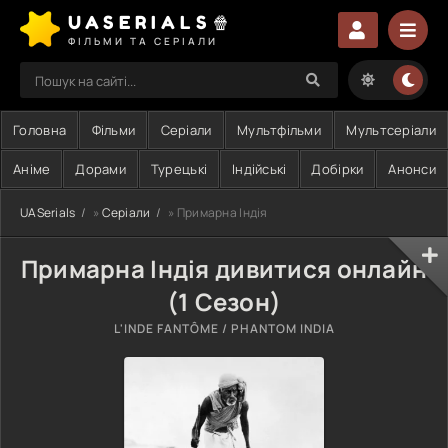
UASERIALS🍿
ФІЛЬМИ ТА СЕРІАЛИ
Головна
Фільми
Серіали
Мультфільми
Мультсеріали
Аніме
Дорами
Турецькі
Індійські
Добірки
Анонси
UASerials
»
Серіали
» Примарна Індія
Примарна Індія дивитися онлайн
(1 Сезон)
L'INDE FANTÔME / PHANTOM INDIA