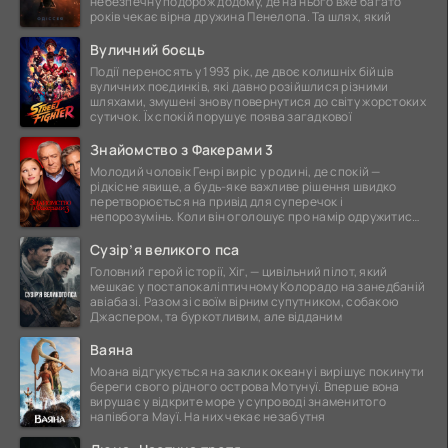
небезпечну подорож додому, де на нього вже багато
років чекає вірна дружина Пенелопа. Та шлях, який
Вуличний боєць
Події переносять у 1993 рік, де двоє колишніх бійців
вуличних поєдинків, які давно розійшлися різними
шляхами, змушені знову повернутися до світу жорстоких
сутичок. Їх спокій порушує поява загадкової
Знайомство з Факерами 3
Молодий чоловік Генрі виріс у родині, де спокій —
рідкісне явище, а будь-яке важливе рішення швидко
перетворюється на привід для суперечок і
непорозумінь. Коли він оголошує про намір одружитися,
це
Сузір’я великого пса
Головний герой історії, Хіг, — цивільний пілот, який
мешкає у постапокаліптичному Колорадо на занедбаній
авіабазі. Разом зі своїм вірним супутником, собакою
Джаспером, та буркотливим, але відданим
Ваяна
Моана відгукується на заклик океану і вирішує покинути
береги свого рідного острова Мотунуї. Вперше вона
вирушає у відкрите море у супроводі знаменитого
напівбога Мауї. На них чекає незабутня