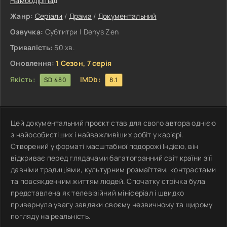
Намбодіріпад
Жанр:
Серіали
/
Драма
/
Документальний
Озвучка:
Субтитри | Denys Zen
Тривалість:
50 хв.
Оновлення:
1 Сезон, 7 серія
Якість:
IMDb:
SD 480
8.1
Цей документальний проєкт став для свого автора однією
з найособистіших і найважливіших робіт у кар’єрі.
Створений у форматі масштабної подорожі Індією, він
відкриває перед глядачами багатогранний світ країни з її
давніми традиціями, культурним розмаїттям, контрастами
та повсякденним життям людей. Спочатку стрічка була
представлена як телевізійний мінісеріал і швидко
привернула увагу завдяки своєму незвичному та щирому
погляду на реальність.