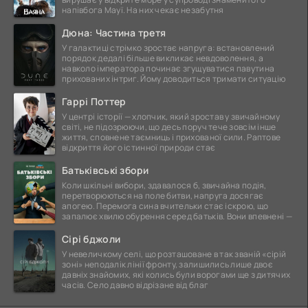
напівбога Мауї. На них чекає незабутня
Дюна: Частина третя
У галактиці стрімко зростає напруга: встановлений
порядок дедалі більше викликає невдоволення, а
навколо імператора починає згущуватися павутина
прихованих інтриг. Йому доводиться тримати ситуацію
Гаррі Поттер
У центрі історії — хлопчик, який зростав у звичайному
світі, не підозрюючи, що десь поруч тече зовсім інше
життя, сповнене таємниць і прихованої сили. Раптове
відкриття його істинної природи стає
Батьківські збори
Коли шкільні вибори, здавалося б, звичайна подія,
перетворюються на поле битви, напруга досягає
апогею. Перемога сина вчительки стає іскрою, що
запалює хвилю обурення серед батьків. Вони впевнені —
Сірі бджоли
У невеличкому селі, що розташоване в так званій «сірій
зоні» неподалік лінії фронту, залишились лише двоє
давніх знайомих, які колись були ворогами ще з дитячих
часів. Село давно відрізане від благ