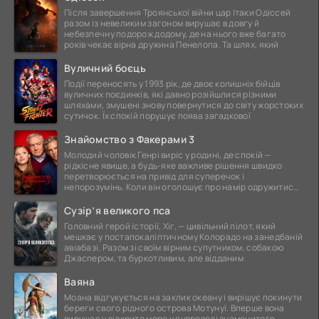
Після завершення Троянської війни цар Ітаки Одіссей
разом із невеликим загоном вирушає в довгу й
небезпечну подорож додому, де на нього вже багато
років чекає вірна дружина Пенелопа. Та шлях, який
Вуличний боєць
Події переносять у 1993 рік, де двоє колишніх бійців
вуличних поєдинків, які давно розійшлися різними
шляхами, змушені знову повернутися до світу жорстоких
сутичок. Їх спокій порушує поява загадкової
Знайомство з Факерами 3
Молодий чоловік Генрі виріс у родині, де спокій —
рідкісне явище, а будь-яке важливе рішення швидко
перетворюється на привід для суперечок і
непорозумінь. Коли він оголошує про намір одружитися,
це
Сузір’я великого пса
Головний герой історії, Хіг, — цивільний пілот, який
мешкає у постапокаліптичному Колорадо на занедбаній
авіабазі. Разом зі своїм вірним супутником, собакою
Джаспером, та буркотливим, але відданим
Ваяна
Моана відгукується на заклик океану і вирішує покинути
береги свого рідного острова Мотунуї. Вперше вона
вирушає у відкрите море у супроводі знаменитого