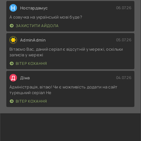
Н
Ностардамус
06.07.26
А озвучка на українській мові буде?
ЗАХИСТИТИ АЙДОЛА
AdminAdmin
05.07.26
Вітаємо Вас, даний серіал є відсутній у мережі, оскільки
записів у мережі
ВІТЕР КОХАННЯ
Д
Діма
04.07.26
Адміністрація, вітаю! Чи є можливість додати на сайт
турецький серіал Не
ВІТЕР КОХАННЯ