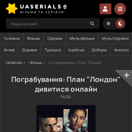
UASERIALS🍿
ФІЛЬМИ ТА СЕРІАЛИ
Головна
Фільми
Серіали
Мультфільми
Мультсеріали
Аніме
Дорами
Турецькі
Індійські
Добірки
Анонси
UASerials
»
Фільми
» Пограбування: План "Лондон"
Пограбування: План "Лондон"
дивитися онлайн
FUZE