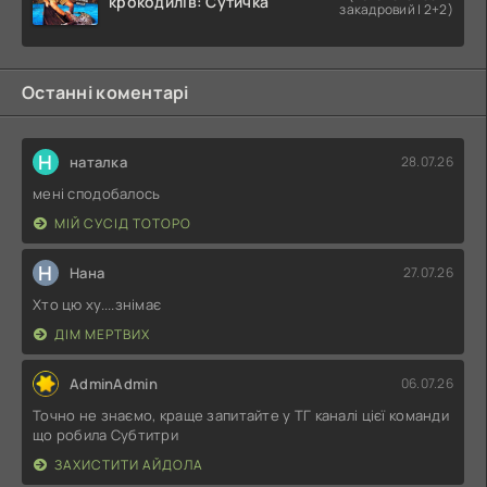
крокодилів: Сутичка
закадровий | 2+2)
Останні коментарі
Н
наталка
28.07.26
мені сподобалось
МІЙ СУСІД ТОТОРО
Н
Нана
27.07.26
Хто цю ху....знімає
ДІМ МЕРТВИХ
AdminAdmin
06.07.26
Точно не знаємо, краще запитайте у ТГ каналі цієї команди
що робила Субтитри
ЗАХИСТИТИ АЙДОЛА