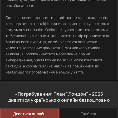
для збагачення.
Скориставшись хаосом і відволіканням правоохоронців,
команда висококваліфікованих злочинців готує ретельно
продуману операцію. Озброєні сучасними технологіями
та бездоганним планом, вони мають намір проникнути до
банківського сховища, де зберігається величезна
колекція коштовних діамантів. Поки навколо триває
евакуація, розпочинається небезпечна гра на
випередження, у якій кожна помилка може коштувати
свободи, а кожна хвилина наближає грабіжників до
найбільшого пограбування в їхньому житті.
«Пограбування: План "Лондон"»
2025
дивитися українською онлайн безкоштовно
Дивитися онлайн
Трейлер