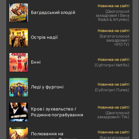
Новинка на сайті
(Двоголосий
Багдадський злодій
закадровий | Slava
Radyk & Artymko)
Новинка на сайті
(Багатоголосий
Острів надії
закадровий |
НЛО.TV)
Новинка на сайті
Енні
(Субтитри | Netflix)
Новинка на сайті
Леді у фургоні
(Субтитри | iTunes)
Новинка на сайті
Кров і зухвальство /
(Двоголосий
Родинне пограбування
закадровий | TV4)
Новинка на сайті
Полювання на
(Багатоголосий