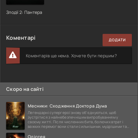
Злодії 2: Пантера
Коментарі
ДОДАТИ
Коментарів ще нема. Хочете бути першим?
Скоро на сайті
Месники: Сходження Доктора Дума
Легендарні супергерої знову об'єднуються, щоб
зустрітися з найнебезпечнішим випробуванням у
своєму житті. Після численних битв, болючих втрат і
важких перемог вони стали сильнішими, мудрішими та
ще
Одіссея