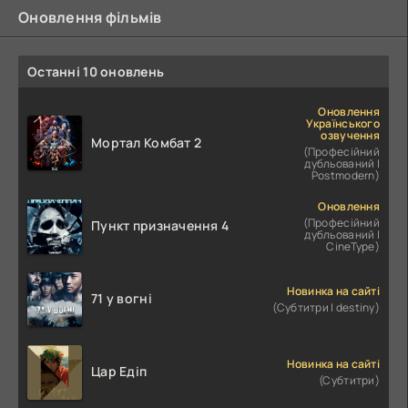
Оновлення фільмів
Останні 10 оновлень
Оновлення
Українського
озвучення
Мортал Комбат 2
(Професійний
дубльований |
Postmodern)
Оновлення
(Професійний
Пункт призначення 4
дубльований |
CineType)
Новинка на сайті
71 у вогні
(Субтитри | destiny)
Новинка на сайті
Цар Едіп
(Субтитри)