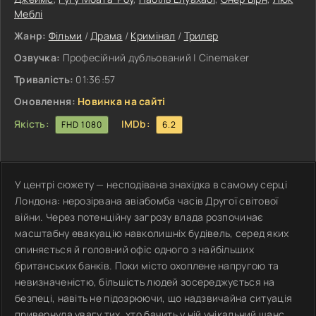
Меблі
Жанр:
Фільми
/
Драма
/
Кримінал
/
Трилер
Озвучка:
Професійний дубльований | Cinemaker
Тривалість:
01:36:57
Оновлення:
Новинка на сайті
Якість:
IMDb:
FHD 1080
6.2
У центрі сюжету — несподівана знахідка в самому серці
Лондона: нерозірвана авіабомба часів Другої світової
війни. Через потенційну загрозу влада розпочинає
масштабну евакуацію навколишніх будівель, серед яких
опиняється й головний офіс одного з найбільших
британських банків. Поки місто охоплене напругою та
невизначеністю, більшість людей зосереджується на
безпеці, навіть не підозрюючи, що надзвичайна ситуація
привернула увагу тих, хто бачить у ній унікальний шанс