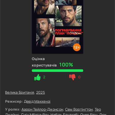
12+
Оцінка
100%
користувачів
2
0
Велика Британія
,
2025
Режисер:
Девід Маккензі
У ролях:
Аарон Тейлор-Джонсон
,
Сем Вортінґтон
,
Тео
Джеймс
,
Ґуґу Мбата-Роу
,
Набіль Елуахабі
,
Онер Бірн
,
Люк