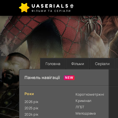
UASERIALS🍿
ФІЛЬМИ ТА СЕРІАЛИ
Головна
Фільми
Серіали
Панель навігації
Роки
Короткометржні
Кримінал
2026 рік
ЛГБТ
2025 рік
Мелодрама
2024 рік