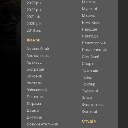
Містика
2023 рік
Музичні
2022 рік
Мюзикл
2021 рік
Німе Кіно
2020 рік
Пародія
2019 рік
Пригоди
Жанри
Психологічні
Анімаційний
Романтичний
Апокаліпсис
Сімейний
Артхаус
Спорт
Біографія
Трагедія
Бойовик
Треш
Вестерн
Трилер
Військовий
Турецькі
Детектив
Жахи
Дорама
Фантастика
Драма
Фентезі
Дитячий
Студія
Документальний