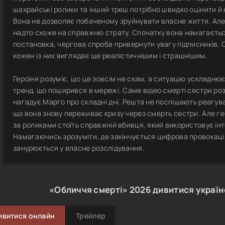
шахрайські ролики та інший треш потрібно швидко оцінити й
Вона не дозволяє побаченому зруйнувати власне життя. Але 
надто схоже на справжню страту. Спочатку вона намагаєтьс
постановка, чергова спроба привернути увагу підписників. 
кожен із них виглядає ще реалістичнішим і страшнішим.
Героїня розуміє, що це зовсім не скам, а ситуацію ускладн
тренд, що поширився в мережі. Саме відео смерті сестри ро
нагадує Марго про складні дні. Решта не поспішають реагу
що вона знову переживає кризу через смерть сестри. Але г
за роликами стоїть справжній вбивця, який використовує інт
Намагаючись зрозуміти, де закінчується цифрова провокаці
занурюється у власне розслідування.
«Обличчя смерті»
2026
дивитися украї
ивитися онлайн
Трейлер