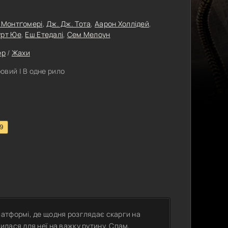
 Монтґомері
,
Дж. Дж. Тота
,
Аарон Холлідей
,
урт Юе
,
Еш Етедалі
,
Сем Мелоун
ер
/
Жахи
вий | В одне рило
.9
атформі, де щодня розглядає скарги на
лася для неї на важку рутину. Спам,