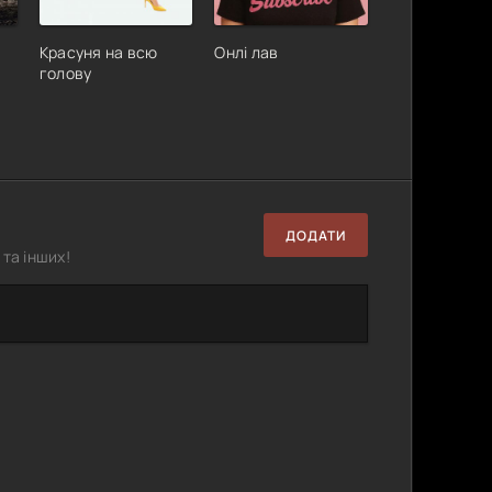
Красуня на всю
Онлі лав
голову
ДОДАТИ
та інших!