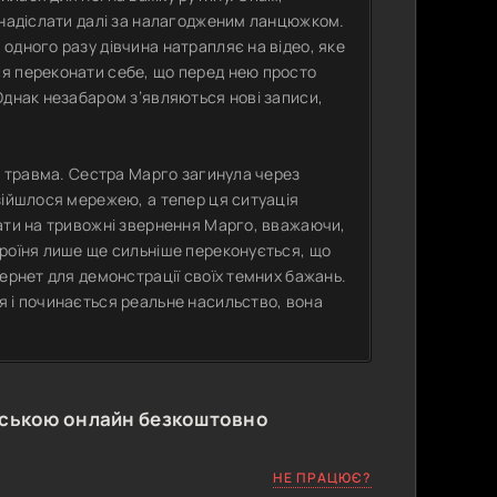
 надіслати далі за налагодженим ланцюжком.
одного разу дівчина натрапляє на відео, яке
я переконати себе, що перед нею просто
Однак незабаром з’являються нові записи,
ює травма. Сестра Марго загинула через
зійшлося мережею, а тепер ця ситуація
вати на тривожні звернення Марго, вважаючи,
ероїня лише ще сильніше переконується, що
ернет для демонстрації своїх темних бажань.
я і починається реальне насильство, вона
нською онлайн безкоштовно
НЕ ПРАЦЮЄ?