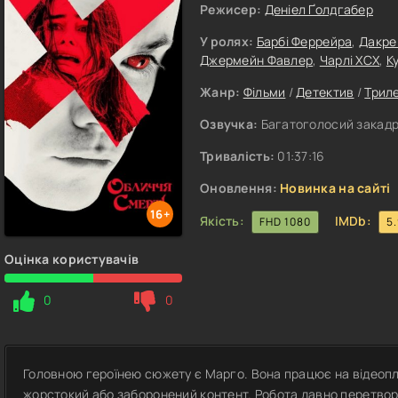
Режисер:
Деніел Ґолдгабер
У ролях:
Барбі Феррейра
,
Дакре
Джермейн Фавлер
,
Чарлі XCX
,
К
Жанр:
Фільми
/
Детектив
/
Трил
Озвучка:
Багатоголосий закадро
Тривалість:
01:37:16
Оновлення:
Новинка на сайті
16+
Якість:
IMDb:
FHD 1080
5
Оцінка користувачів
0
0
Головною героїнею сюжету є Марго. Вона працює на відеопл
жорстокий або заборонений контент. Робота давно перетвори