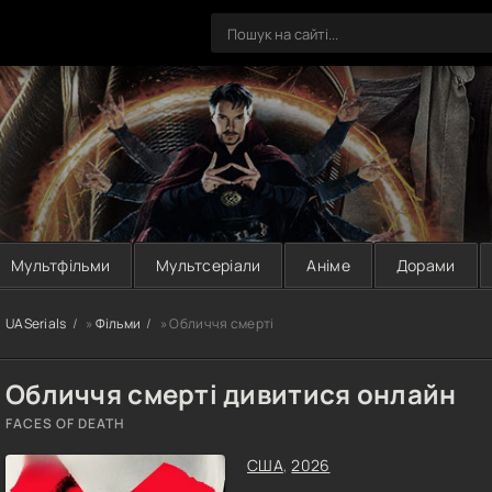
Мультфільми
Мультсеріали
Аніме
Дорами
UASerials
»
Фільми
» Обличчя смерті
Обличчя смерті дивитися онлайн
FACES OF DEATH
США
,
2026