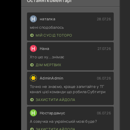
Останні коментарі
Н
наталка
28.07.26
мені сподобалось
МІЙ СУСІД ТОТОРО
Н
Нана
27.07.26
Хто цю ху....знімає
ДІМ МЕРТВИХ
AdminAdmin
06.07.26
Точно не знаємо, краще запитайте у ТГ
каналі цієї команди що робила Субтитри
ЗАХИСТИТИ АЙДОЛА
Н
Ностардамус
06.07.26
А озвучка на українській мові буде?
ЗАХИСТИТИ АЙДОЛА