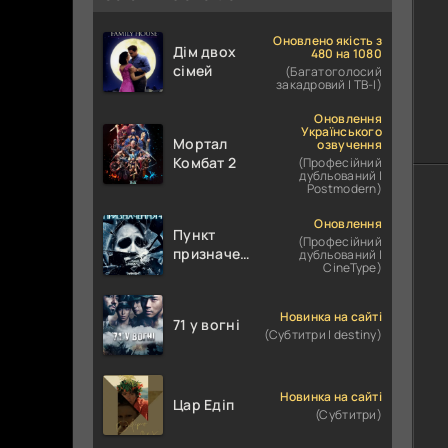
Оновлено якість з
Дім двох
480 на 1080
сімей
(Багатоголосий
закадровий | ТВ-І)
Оновлення
Українського
Мортал
озвучення
Комбат 2
(Професійний
дубльований |
Postmodern)
Оновлення
Пункт
(Професійний
призначення
дубльований |
CineType)
4
Новинка на сайті
71 у вогні
(Субтитри | destiny)
Новинка на сайті
Цар Едіп
(Субтитри)