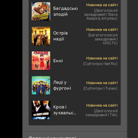
Новинка на сайті
Багдадський
(Двоголосий
злодій
закадровий | Slava
Radyk & Artymko)
Новинка на сайті
Острів
(Багатоголосий
надії
закадровий |
НЛО.TV)
Новинка на сайті
Енні
(Субтитри | Netflix)
Леді у
Новинка на сайті
фургоні
(Субтитри | iTunes)
Новинка на сайті
Кров і
(Двоголосий
зухвальство
закадровий | TV4)
/ Родинне
пограбування