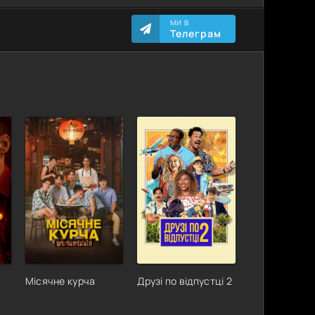
МИ В
Телеграм
Місячне курча
Друзі по відпустці 2