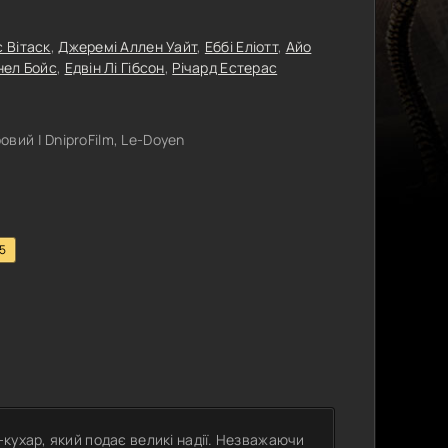
с Вітаск
,
Джеремі Аллен Уайт
,
Еббі Еліотт
,
Айо
нел Бойс
,
Едвін Лі Гібсон
,
Річард Естерас
вий | DniproFilm, Le-Doyen
.5
кухар, який подає великі надії. Незважаючи