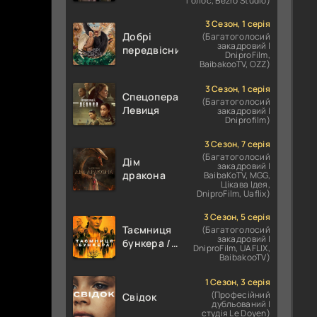
голос, Bezro Studio)
Першонародженні
3 Сезон, 1 серія
Добрі
(Багатоголосий
закадровий |
передвісники
DniproFilm,
BaibakooTV, OZZ)
3 Сезон, 1 серія
Спецоперації:
(Багатоголосий
Левиця
закадровий |
Dniprofilm)
3 Сезон, 7 серія
(Багатоголосий
Дім
закадровий |
дракона
BaibaKoTV, MGG,
Цікава Ідея,
DniproFilm, Uaflix)
3 Сезон, 5 серія
Таємниця
(Багатоголосий
закадровий |
бункера /
DniproFilm, UAFLIX,
Бункер
BaibakooTV)
1 Сезон, 3 серія
(Професійний
Свідок
дубльований |
студія Le Doyen)