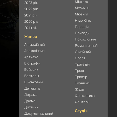
Містика
2023 рік
Музичні
2022 рік
Мюзикл
2021 рік
Німе Кіно
2020 рік
Пародія
2019 рік
Пригоди
Жанри
Психологічні
Анімаційний
Романтичний
Апокаліпсис
Сімейний
Артхаус
Спорт
Біографія
Трагедія
Бойовик
Треш
Вестерн
Трилер
Військовий
Турецькі
Детектив
Жахи
Дорама
Фантастика
Драма
Фентезі
Дитячий
Студія
Документальний