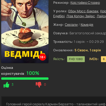
Режисер:
Крістофер Сторер
У ролях:
Ебон Мосс-Бакрак
,
Крі
Едебірі
,
Ліза Колон-Зайас
,
Лайо
Жанр:
Серіали
/
Комедія
Озвучка:
Багатоголосий закадро
Тривалість:
1 серія: ~ 00:29:29
Оновлення:
5 Сезон, 1 серія
18+
Якість:
IMDb:
FHD 1080
8
Оцінка
100%
користувачів
3
0
Головний герой серіалу Кармен Берзатто - талановитий шеф-