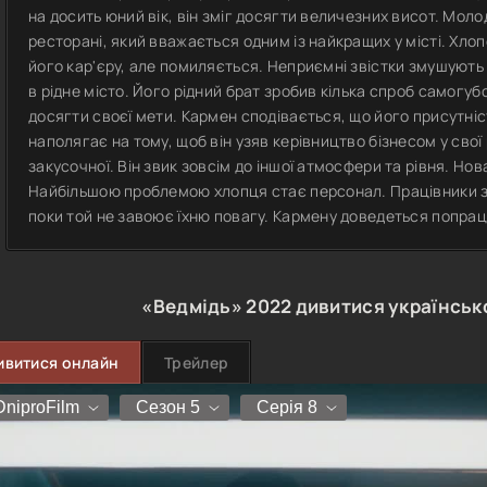
на досить юний вік, він зміг досягти величезних висот. Мо
ресторані, який вважається одним із найкращих у місті. Хло
його кар'єру, але помиляється. Неприємні звістки змушують
в рідне місто. Його рідний брат зробив кілька спроб самогуб
досягти своєї мети. Кармен сподівається, що його присутніс
наполягає на тому, щоб він узяв керівництво бізнесом у сво
закусочної. Він звик зовсім до іншої атмосфери та рівня. Н
Найбільшою проблемою хлопця стає персонал. Працівники з
поки той не завоює їхню повагу. Кармену доведеться попра
«Ведмідь»
2022
дивитися українськ
ивитися онлайн
Трейлер