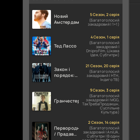
5 Сезон, 2 серія
Новий
(Багатоголосий
Амстердам
закадровий | 1+1)
4 Сезон, 1 серія
(Багатоголосий
Тед Лассо
закадровий |
DniproFilm, Цікава
Ідея, Субтитри)
21 Сезон, 20 серія
Закон і
(Багатоголосий
порядок:
закадровий | НТН,
Індиго ТВ)
Спеціальний
корпус
9 Сезон, 3 серія
(Багатоголосий
закадровий | MGG,
Ґранчестер
ТакТребаПродакшн,
Суспільне
Культура)
2 Сезон, 14 серія
Первородні
(Багатоголосий
закадровий | AniUA,
/ Прадавні
Субтитри | В один
/