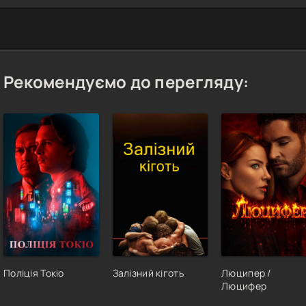
Рекомендуємо до перегляду:
Поліція Токіо
Залізний кіготь
Люципер /
Люцифер