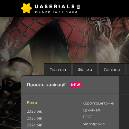
UASERIALS🍿
ФІЛЬМИ ТА СЕРІАЛИ
Головна
Фільми
Серіали
Панель навігації
Роки
Короткометржні
Кримінал
2026 рік
ЛГБТ
2025 рік
Мелодрама
2024 рік