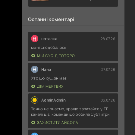
Останні коментарі
Н
наталка
28.07.26
мені сподобалось
МІЙ СУСІД ТОТОРО
Н
Нана
27.07.26
Хто цю ху....знімає
ДІМ МЕРТВИХ
AdminAdmin
06.07.26
Точно не знаємо, краще запитайте у ТГ
каналі цієї команди що робила Субтитри
ЗАХИСТИТИ АЙДОЛА