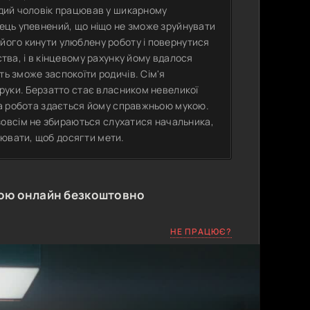
лодий чоловік працював у шикарному
пець упевнений, що ніщо не зможе зруйнувати
 його кинути улюблену роботу і повернутися
ства, і в кінцевому рахунку йому вдалося
ть зможе заспокоїти родичів. Сім'я
ї руки. Берзатто стає власником невеликої
ова робота здається йому справжньою мукою.
овсім не збираються слухатися начальника,
цювати, щоб досягти мети.
ою онлайн безкоштовно
НЕ ПРАЦЮЄ?