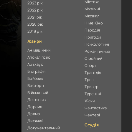
Містика
2023 рік
Музичні
2022 рік
Мюзикл
2021 рік
Німе Кіно
2020 рік
Пародія
2019 рік
Пригоди
Жанри
Психологічні
Анімаційний
Романтичний
Апокаліпсис
Сімейний
Артхаус
Спорт
Біографія
Трагедія
Бойовик
Треш
Вестерн
Трилер
Військовий
Турецькі
Детектив
Жахи
Дорама
Фантастика
Драма
Фентезі
Дитячий
Студія
Документальний