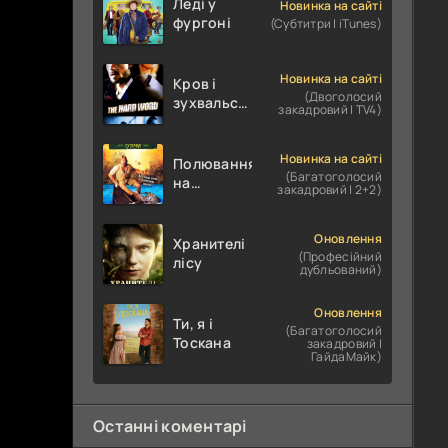
Леді у
Новинка на сайті
фургоні
(Субтитри | iTunes)
Новинка на сайті
Кров і
(Двоголосий
зухвальство
закадровий | TV4)
/ Родинне
пограбування
Новинка на сайті
Полювання
(Багатоголосий
на
закадровий | 2+2)
крокодилів:
Сутичка
Оновлення
Хранителі
(Професійний
лісу
дубльований)
Оновлення
Ти, я і
(Багатоголосий
Тоскана
закадровий |
ГайдаМайк)
Останні коментарі