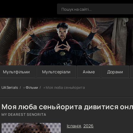
Мультфільми
Мультсеріали
Аніме
Дорами
UASerials
»
Фільми
» Моя люба сеньйорита
Моя люба сеньйорита дивитися он
MY DEAREST SENORITA
Іспанія
,
2026