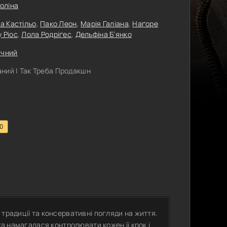
оліна
а Кастільо
,
Пако Леон
,
Марія Галіана
,
Наґоре
 Ріос
,
Лола Родріґес
,
Дельфіна Б’янко
ичний
ний | Так Треба Продакшн
.0
традиції та консервативні погляди на життя.
ка намагалася контролювати кожен її крок і