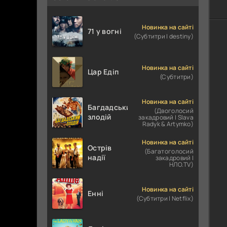
Новинка на сайті
71 у вогні
(Субтитри | destiny)
Новинка на сайті
Цар Едіп
(Субтитри)
Новинка на сайті
Багдадський
(Двоголосий
злодій
закадровий | Slava
Radyk & Artymko)
Новинка на сайті
Острів
(Багатоголосий
надії
закадровий |
НЛО.TV)
Новинка на сайті
Енні
(Субтитри | Netflix)