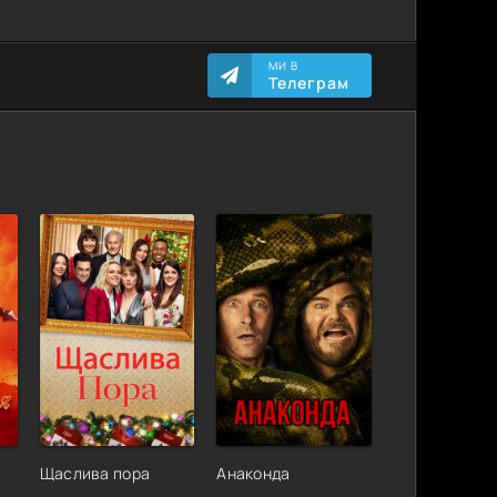
МИ В
Телеграм
Щаслива пора
Анаконда