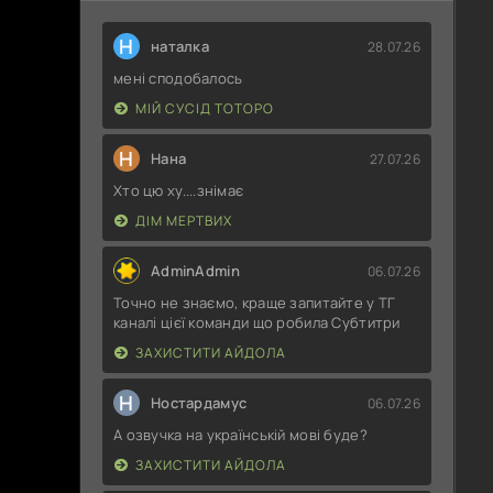
Н
наталка
28.07.26
мені сподобалось
МІЙ СУСІД ТОТОРО
Н
Нана
27.07.26
Хто цю ху....знімає
ДІМ МЕРТВИХ
AdminAdmin
06.07.26
Точно не знаємо, краще запитайте у ТГ
каналі цієї команди що робила Субтитри
ЗАХИСТИТИ АЙДОЛА
Н
Ностардамус
06.07.26
А озвучка на українській мові буде?
ЗАХИСТИТИ АЙДОЛА