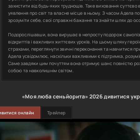
захистити від будь-яких труднощів. Таке виховання суттєво 
уявлення про світ та власне місце в ньому. З часом Адела 
зрозуміти себе, свої справжні бажання та знайти шлях до ос
Подорослішавши, вона вирушає в непросту подорож самопізн
відкриттів і важливих життєвих уроків. На цьому шляху герої
страхами, переглянути звичні переконання та навчитися пр
Адела усвідомлює, наскільки важливими є підтримка, розумін
Саме завдяки цим почуттям вона отримує шанс повністю розк
собою та навколишнім світом.
«Моя люба сеньйорита»
2026
дивитися ук
ивитися онлайн
Трейлер