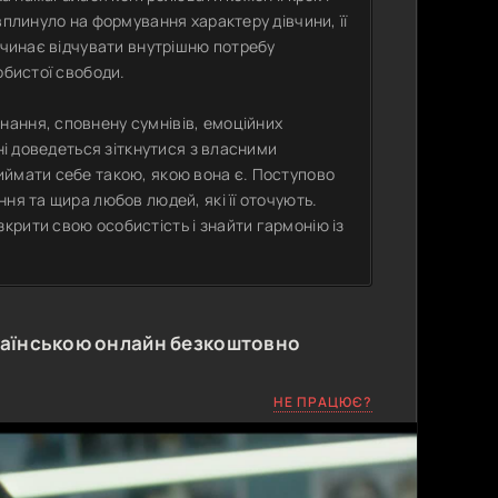
вплинуло на формування характеру дівчини, її
починає відчувати внутрішню потребу
обистої свободи.
ання, сповнену сумнівів, емоційних
ні доведеться зіткнутися з власними
иймати себе такою, якою вона є. Поступово
ня та щира любов людей, які її оточують.
рити свою особистість і знайти гармонію із
раїнською онлайн безкоштовно
НЕ ПРАЦЮЄ?