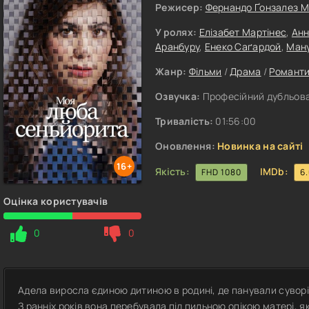
Режисер:
Фернандо Ґонзалез М
У ролях:
Елізабет Мартінес
,
Анн
Аранбуру
,
Енеко Саґардой
,
Ману
Жанр:
Фільми
/
Драма
/
Романт
Озвучка:
Професійний дубльова
Тривалість:
01:56:00
Оновлення:
Новинка на сайті
16+
Якість:
IMDb:
FHD 1080
6
Оцінка користувачів
0
0
Адела виросла єдиною дитиною в родині, де панували суворі 
З ранніх років вона перебувала під пильною опікою матері, я