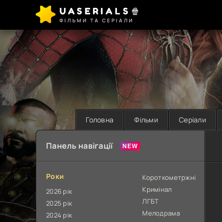
UASERIALS🍿
ФІЛЬМИ ТА СЕРІАЛИ
Головна
Фільми
Серіали
Панель навігації
Роки
Короткометржні
Кримінал
2026 рік
ЛГБТ
2025 рік
Мелодрама
2024 рік