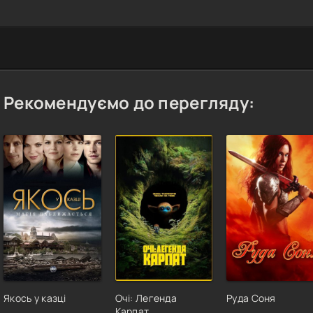
Рекомендуємо до перегляду:
Якось у казці
Очі: Легенда
Руда Соня
Карпат