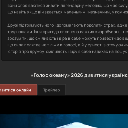
вони сподіваються знайти легендарну мелодію, що має силу,
що навіть якщо він здається маленьким і незначним, у кожно
Друзі підтримують його і допомагають подолати страх, адже
труднощами. Їхня пригода сповнена важких випробувань і не
зрозуміти, що сміливість і віра в себе можуть привести до 
що сила полягає не тільки в голосі, а й у єдності з оточуючим
історія про дружбу, сміливість і віру в себе надихає на пошук 
«Голос океану»
2026
дивитися україн
ивитися онлайн
Трейлер