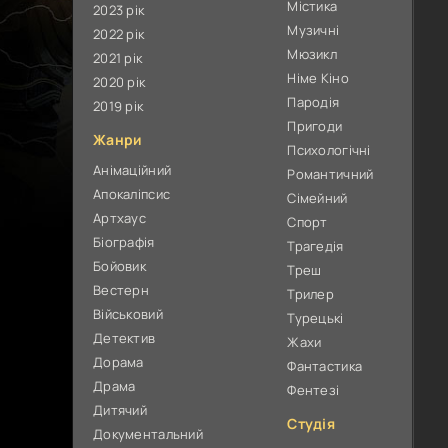
Містика
2023 рік
Музичні
2022 рік
Мюзикл
2021 рік
Німе Кіно
2020 рік
Пародія
2019 рік
Пригоди
Жанри
Психологічні
Анімаційний
Романтичний
Апокаліпсис
Сімейний
Артхаус
Спорт
Біографія
Трагедія
Бойовик
Треш
Вестерн
Трилер
Військовий
Турецькі
Детектив
Жахи
Дорама
Фантастика
Драма
Фентезі
Дитячий
Студія
Документальний