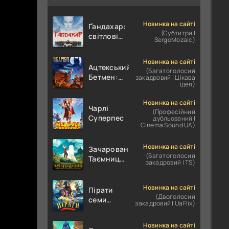
Новинка на сайті
Ґандахар:
(Субтитри |
світлові
SergoMozaic)
роки /
Гандахар
Новинка на сайті
Ацтекський
(Багатоголосий
Бетмен:
закадровий | Цікава
ідея)
Зіткнення
імперій
Новинка на сайті
Чарлі
(Професійний
Суперпес
дубльований |
Cinema Sound UA)
Новинка на сайті
Зачарований.
(Багатоголосий
Таємниця
закадровий | TS)
полярного
ведмедя
Новинка на сайті
Пірати
(Двоголосий
семи
закадровий | UaFlix)
морів
Новинка на сайті