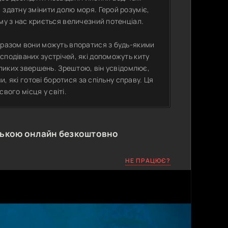
 здатну змінити долю моря. Герой розуміє,
му з нас криється величезний потенціал.
 разом вони можуть впоратися з будь-якими
сподіваних зустрічей, які допоможуть киту
великих звершень. Зрештою, він усвідомлює,
и, які готові боротися за спільну справу. Ця
свого місця у світі.
ською онлайн безкоштовно
НЕ ПРАЦЮЄ?