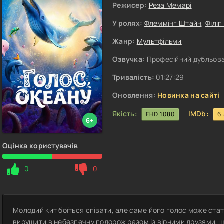
Режисер:
Реза Мемарі
У ролях:
Флеммінг Штайн
,
Філіп
Жанр:
Мультфільми
Озвучка:
Професійний дубльова
Тривалість:
01:27:29
Оновлення:
Новинка на сайті
Якість:
IMDb:
FHD 1080
6
6+
Оцінка користувачів
0
0
Молодий кит боїться співати, але саме його голос може стат
вирушити в небезпечну подорож разом із вірними друзями, щ