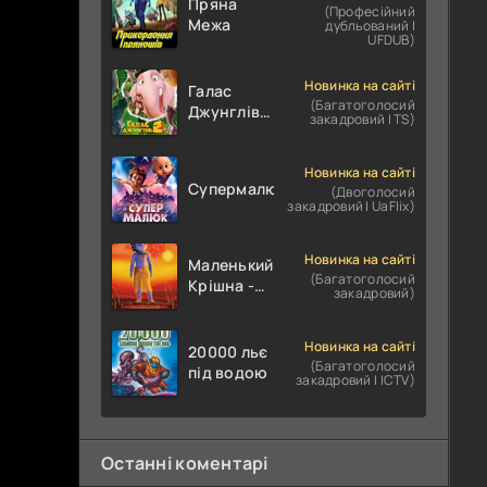
Пряна
(Професійний
Межа
дубльований |
UFDUB)
Новинка на сайті
Галас
(Багатоголосий
Джунглів
закадровий | TS)
2:
Юрський
період
Новинка на сайті
Супермалюк
(Двоголосий
закадровий | UaFlix)
Новинка на сайті
Маленький
(Багатоголосий
Крішна -
закадровий)
Дивовижні
подвиги
Новинка на сайті
20000 льє
(Багатоголосий
під водою
закадровий | ICTV)
Останні коментарі