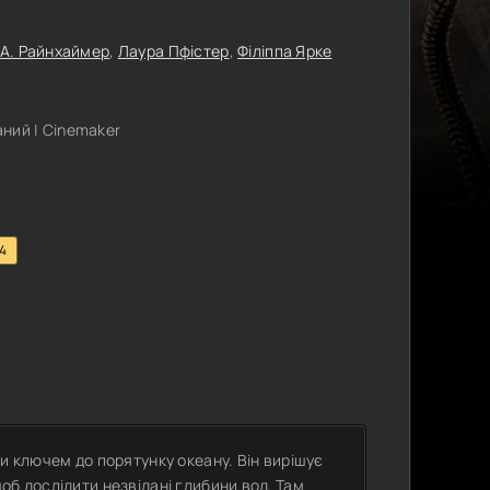
 А. Райнхаймер
,
Лаура Пфістер
,
Філіппа Ярке
ний | Cinemaker
.4
и ключем до порятунку океану. Він вирішує
об дослідити незвідані глибини вод. Там