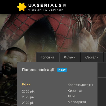
UASERIALS🍿
ФІЛЬМИ ТА СЕРІАЛИ
Головна
Фільми
Серіали
Панель навігації
Роки
Короткометржні
Кримінал
2026 рік
ЛГБТ
2025 рік
Мелодрама
2024 рік