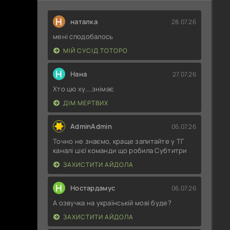
Н
наталка
28.07.26
мені сподобалось
МІЙ СУСІД ТОТОРО
Н
Нана
27.07.26
Хто цю ху....знімає
ДІМ МЕРТВИХ
AdminAdmin
06.07.26
Точно не знаємо, краще запитайте у ТГ
каналі цієї команди що робила Субтитри
ЗАХИСТИТИ АЙДОЛА
Н
Ностардамус
06.07.26
А озвучка на українській мові буде?
ЗАХИСТИТИ АЙДОЛА