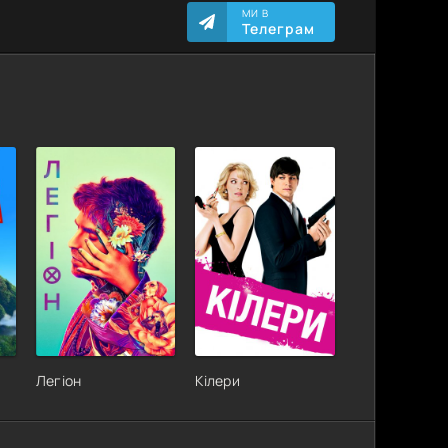
МИ В
Телеграм
Легіон
Кілери