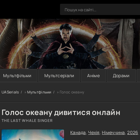
Мультфільми
Мультсеріали
Аніме
Дорами
UASerials
»
Мультфільми
» Голос океану
Голос океану дивитися онлайн
THE LAST WHALE SINGER
Канада
,
Чехія
,
Німеччина
,
2026