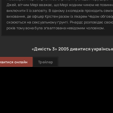
Джей, вітчим Мері вважає, що Мері жодним чином не повинна
виключити її із заповіту. В одному з коледжів проходить сем
виховання, де офіцер Крістен разом із лікарем Чедом обгово
скоюються на сексуальному ґрунті. Річардс розповідає сво
років тому вона була зґвалтована невідомим чоловіком.
«Дикість 3»
2005
дивитися українсь
ивитися онлайн
Трейлер