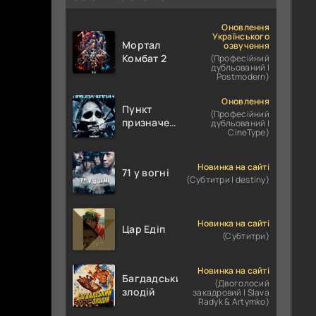
Оновлення
Українського
Мортал
озвучення
Комбат 2
(Професійний
дубльований |
Postmodern)
Оновлення
Пункт
(Професійний
призначення
дубльований |
CineType)
4
Новинка на сайті
71 у вогні
(Субтитри | destiny)
Новинка на сайті
Цар Едіп
(Субтитри)
Новинка на сайті
Багдадський
(Двоголосий
злодій
закадровий | Slava
Radyk & Artymko)