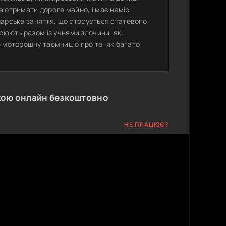
 отримати дороге майно, і має намір
інарське заняття, що стосується статевого
рюють разом із учнями злочини, які
ю моторошну таємницю про те, як багато
кою онлайн безкоштовно
НЕ ПРАЦЮЄ?