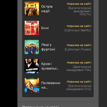
Новинка на сайті
Острів
(Багатоголосий
надії
закадровий |
НЛО.TV)
Новинка на сайті
Енні
(Субтитри | Netflix)
Леді у
Новинка на сайті
фургоні
(Субтитри | iTunes)
Новинка на сайті
Кров і
(Двоголосий
зухвальство
закадровий | TV4)
/ Родинне
пограбування
Новинка на сайті
Полювання
(Багатоголосий
на
закадровий | 2+2)
крокодилів:
Сутичка