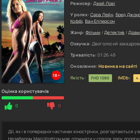
Режисер:
Джей Лові
У ролях:
Сара Лейн
,
Бред Джон
Коффі
,
Ван Епперсон
Жанр:
Фільми
/
Детектив
/
Драм
Озвучка:
Двоголосий закадрови
Тривалість:
01:26:49
Оновлення:
Новинка на сайті
18+
Якість:
IMDb:
FHD 1080
4
Оцінка користувачів
0
0
Дії, як і в попередніх частинах кінострічки, розгортаються 
Незабаром Марі Кліфтон має отримати у спадок пару дорогих