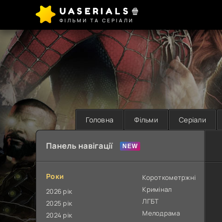
UASERIALS🍿
ФІЛЬМИ ТА СЕРІАЛИ
Головна
Фільми
Серіали
Панель навігації
Роки
Короткометржні
Кримінал
2026 рік
ЛГБТ
2025 рік
Мелодрама
2024 рік