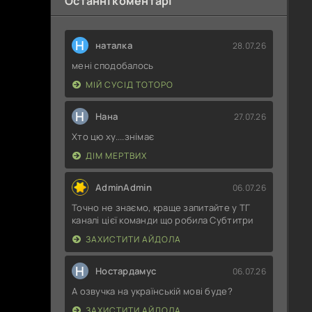
Останні коментарі
Н
наталка
28.07.26
мені сподобалось
МІЙ СУСІД ТОТОРО
Н
Нана
27.07.26
Хто цю ху....знімає
ДІМ МЕРТВИХ
AdminAdmin
06.07.26
Точно не знаємо, краще запитайте у ТГ
каналі цієї команди що робила Субтитри
ЗАХИСТИТИ АЙДОЛА
Н
Ностардамус
06.07.26
А озвучка на українській мові буде?
ЗАХИСТИТИ АЙДОЛА