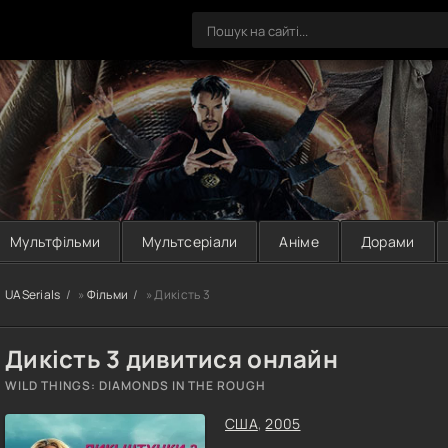
Мультфільми
Мультсеріали
Аніме
Дорами
UASerials
»
Фільми
» Дикість 3
Дикість 3 дивитися онлайн
WILD THINGS: DIAMONDS IN THE ROUGH
США
,
2005