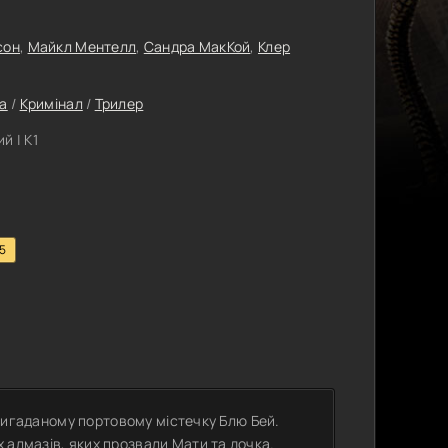
сон
,
Майкл Ментелл
,
Сандра МакКой
,
Клер
а
/
Кримінал
/
Трилер
й | К1
.5
у вигаданому портовому містечку Блю Бей.
 алмазів, яких прозвали Мати та дочка.