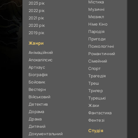
Містика
2023 рік
Музичні
2022 рік
Мюзикл
2021 рік
Німе Кіно
2020 рік
Пародія
2019 рік
Пригоди
Жанри
Психологічні
Анімаційний
Романтичний
Апокаліпсис
Сімейний
Артхаус
Спорт
Біографія
Трагедія
Бойовик
Треш
Вестерн
Трилер
Військовий
Турецькі
Детектив
Жахи
Дорама
Фантастика
Драма
Фентезі
Дитячий
Студія
Документальний