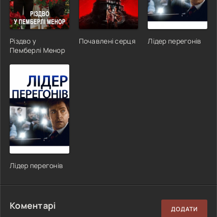
Різдво у
Почавлені серця
Лідер перегонів
Пемберлі Менор
Лідер перегонів
Коментарі
ДОДАТИ