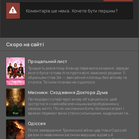
Коментарів ще нема. Хочете бути першим?
Скоро на сайті
Прощальний лист
Тридцять років тому Аланур пережила кохання, заради
якого була готова піти проти волі заможної родини. Її
обранцем став Зія — звичайний хлопець без впливу та
статків. Та їхнім планам не судилося
Месники: Сходження Доктора Дума
Легендарні супергерої знову об'єднуються, щоб
зустрітися з найнебезпечнішим випробуванням у
своєму житті. Після численних битв, болючих втрат і
важких перемог вони стали сильнішими, мудрішими та
ще
Одіссея
Після завершення Троянської війни цар Ітаки Одіссей
разом із невеликим загоном вирушає в довгу й