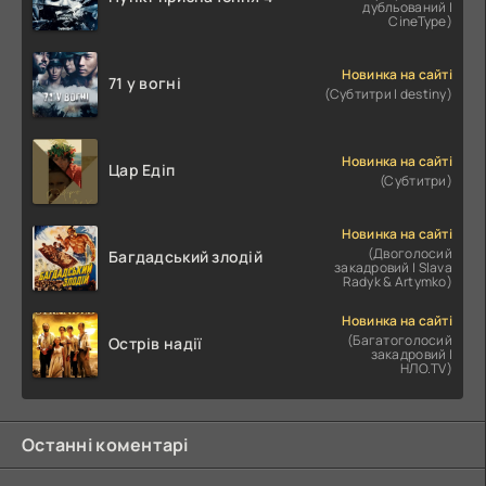
дубльований |
CineType)
Новинка на сайті
71 у вогні
(Субтитри | destiny)
Новинка на сайті
Цар Едіп
(Субтитри)
Новинка на сайті
(Двоголосий
Багдадський злодій
закадровий | Slava
Radyk & Artymko)
Новинка на сайті
(Багатоголосий
Острів надії
закадровий |
НЛО.TV)
Останні коментарі