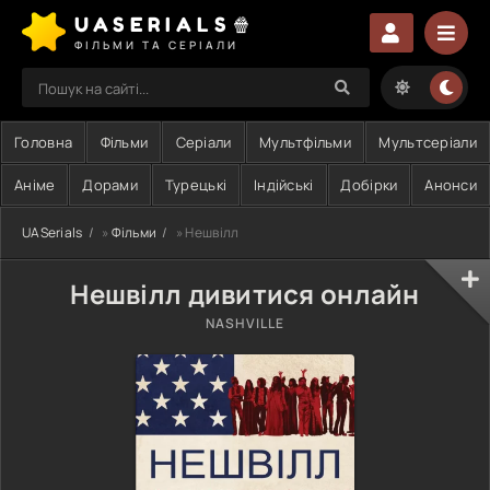
UASERIALS🍿
ФІЛЬМИ ТА СЕРІАЛИ
Головна
Фільми
Серіали
Мультфільми
Мультсеріали
Аніме
Дорами
Турецькі
Індійські
Добірки
Анонси
UASerials
»
Фільми
» Нешвілл
Нешвілл дивитися онлайн
NASHVILLE