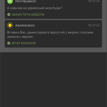
Н
Ностардамус
06.07.26
А озвучка на українській мові буде?
ЗАХИСТИТИ АЙДОЛА
AdminAdmin
05.07.26
Вітаємо Вас, даний серіал є відсутній у мережі, оскільки
записів у мережі
ВІТЕР КОХАННЯ