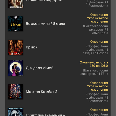
дубльований |
Postmodern)
Оновлення
Українського
озвучення
Восьма миля / 8 миля
(Багатоголосий
закадровий |
CloverDUB)
Оновлення
(Професійний
Крик 7
дубльований |
студія Le Doyen)
Оновлено якість з
480 на 1080
Дім двох сімей
(Багатоголосий
закадровий | ТВ-І)
Оновлення
Українського
озвучення
Мортал Комбат 2
(Професійний
дубльований |
Postmodern)
Оновлення
(Професійний
Пункт призначення 4