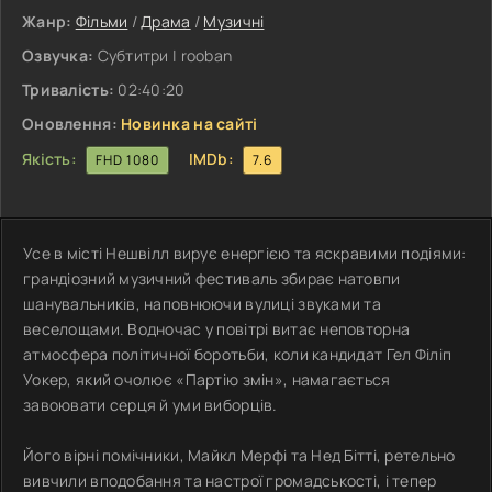
Жанр:
Фільми
/
Драма
/
Музичні
Озвучка:
Субтитри | rooban
Тривалість:
02:40:20
Оновлення:
Новинка на сайті
Якість:
IMDb:
FHD 1080
7.6
Усе в місті Нешвілл вирує енергією та яскравими подіями:
грандіозний музичний фестиваль збирає натовпи
шанувальників, наповнюючи вулиці звуками та
веселощами. Водночас у повітрі витає неповторна
атмосфера політичної боротьби, коли кандидат Гел Філіп
Уокер, який очолює «Партію змін», намагається
завоювати серця й уми виборців.
Його вірні помічники, Майкл Мерфі та Нед Бітті, ретельно
вивчили вподобання та настрої громадськості, і тепер