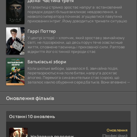
Дюна: Частина третя
У галактиці стрімко зростає напруга: встановлений
порядок дедалі більше викликає невдоволення, а
навколо імператора починає згущуватися павутина
прихованих інтриг. Йому доводиться тримати ситуацію
Гаррі Поттер
У центрі історії — хлопчик, який зростав у звичайному
світі, не підозрюючи, що десь поруч тече зовсім інше
життя, сповнене таємниць і прихованої сили. Раптове
відкриття його істинної природи стає
Батьківські збори
Коли шкільні вибори, здавалося б, звичайна подія,
перетворюються на поле битви, напруга досягає
апогею. Перемога сина вчительки стає іскрою, що
запалює хвилю обурення серед батьків. Вони впевнені —
Оновлення фільмів
Останні 10 оновлень
Оновлення
(Професійний
Найдовша подорож