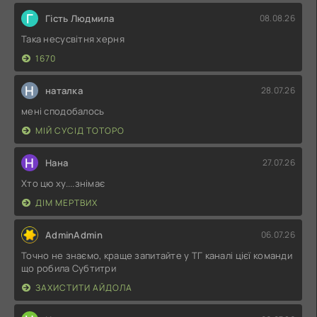
Г
Гість Людмила
08.08.26
Така несусвітня херня
1670
Н
наталка
28.07.26
мені сподобалось
МІЙ СУСІД ТОТОРО
Н
Нана
27.07.26
Хто цю ху....знімає
ДІМ МЕРТВИХ
AdminAdmin
06.07.26
Точно не знаємо, краще запитайте у ТГ каналі цієї команди
що робила Субтитри
ЗАХИСТИТИ АЙДОЛА