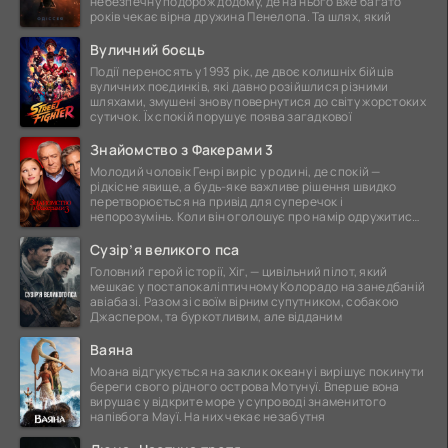
небезпечну подорож додому, де на нього вже багато
років чекає вірна дружина Пенелопа. Та шлях, який
Вуличний боєць
Події переносять у 1993 рік, де двоє колишніх бійців
вуличних поєдинків, які давно розійшлися різними
шляхами, змушені знову повернутися до світу жорстоких
сутичок. Їх спокій порушує поява загадкової
Знайомство з Факерами 3
Молодий чоловік Генрі виріс у родині, де спокій —
рідкісне явище, а будь-яке важливе рішення швидко
перетворюється на привід для суперечок і
непорозумінь. Коли він оголошує про намір одружитися,
це
Сузір’я великого пса
Головний герой історії, Хіг, — цивільний пілот, який
мешкає у постапокаліптичному Колорадо на занедбаній
авіабазі. Разом зі своїм вірним супутником, собакою
Джаспером, та буркотливим, але відданим
Ваяна
Моана відгукується на заклик океану і вирішує покинути
береги свого рідного острова Мотунуї. Вперше вона
вирушає у відкрите море у супроводі знаменитого
напівбога Мауї. На них чекає незабутня