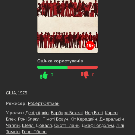
18+
Оцінка користувачів
0
0
США
,
1975
Режисер:
Роберт Олтмен
У ролях:
Девід Аркін
,
Барбара Бекслі
,
Нед Бітті
,
Карен
Блек
,
Роні Блеклі
,
Тімоті Браун
,
Кіт Кередайн
,
Джеральдін
Чаплін
,
Шеллі Дювалл
,
Скотт Гленн
,
Джеф Голдблум
,
Лілі
Томлін
,
Генрі Гібсон