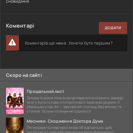
сновидіння
Коментарі
ДОДАТИ
Коментарів ще нема. Хочете бути першим?
Скоро на сайті
Прощальний лист
Тридцять років тому Аланур пережила кохання, заради
якого була готова піти проти волі заможної родини. Її
обранцем став Зія — звичайний хлопець без впливу та
статків. Та їхнім планам не судилося
Месники: Сходження Доктора Дума
Легендарні супергерої знову об'єднуються, щоб
зустрітися з найнебезпечнішим випробуванням у