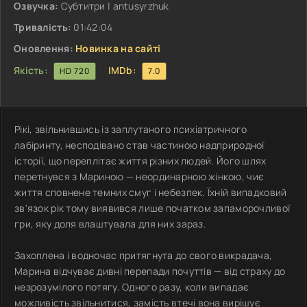
Озвучка:
Субтитри | antusyrzhuk
Тривалість:
01:42:04
Оновлення:
Новинка на сайті
Якість:
IMDb:
HD 720
7.0
Рікі, звільнившись із заплутаного психіатричного
лабіринту, несподівано став частиною надприродної
історії, що переплітає життя різних людей. Його шлях
перетнувся з Мариною — неординарною жінкою, чиє
життя сповнене темних смуг і небезпек. Їхній випадковий
зв'язок рік тому виявився лише початком запаморочливої
гри, яку доля влаштувала для них зараз.
Захоплена і водночас притягнута до свого викрадача,
Марина відчуває дивні перепади почуттів — від страху до
незрозумілого потягу. Одного разу, коли випадає
можливість звільнитися, замість втечі вона вирішує