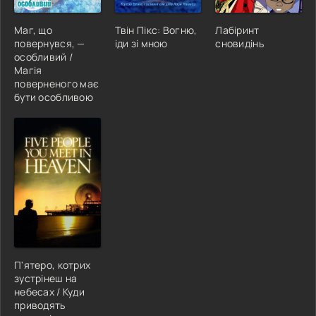
Маг, що
Твін Пікс: Вогню,
Лабіринт
повернувся, —
іди зі мною
сновидінь
особливий /
Магія
поверненого має
бути особливою
П'ятеро, котрих
зустрінеш на
небесах / Куди
приводять