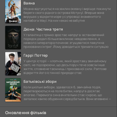
Ваяна
Моана відгукується на заклик океану і вирішує покинути
береги свого рідного острова Мотунуї. Вперше вона
вирушає у відкрите море у супроводі знаменитого
напівбога Мауї. На них чекає незабутня
Дюна: Частина третя
У галактиці стрімко зростає напруга: встановлений
порядок дедалі більше викликає невдоволення, а
навколо імператора починає згущуватися павутина
прихованих інтриг. Йому доводиться тримати ситуацію
Гаррі Поттер
У центрі історії — хлопчик, який зростав у звичайному
світі, не підозрюючи, що десь поруч тече зовсім інше
життя, сповнене таємниць і прихованої сили. Раптове
відкриття його істинної природи стає
Батьківські збори
Коли шкільні вибори, здавалося б, звичайна подія,
перетворюються на поле битви, напруга досягає
апогею. Перемога сина вчительки стає іскрою, що
запалює хвилю обурення серед батьків. Вони впевнені —
Оновлення фільмів