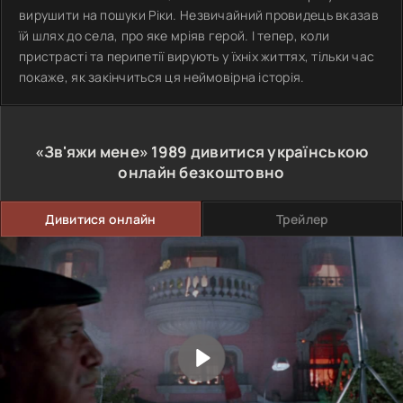
вирушити на пошуки Ріки. Незвичайний провидець вказав
їй шлях до села, про яке мріяв герой. І тепер, коли
пристрасті та перипетії вирують у їхніх життях, тільки час
покаже, як закінчиться ця неймовірна історія.
«Зв'яжи мене»
1989
дивитися українською
онлайн безкоштовно
Дивитися онлайн
Трейлер