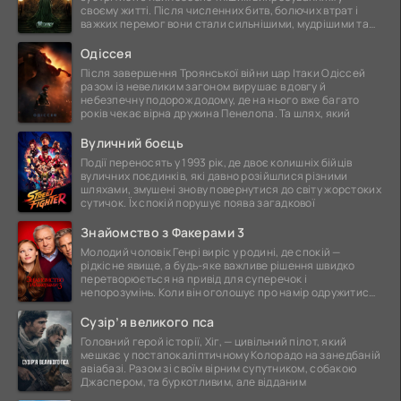
своєму житті. Після численних битв, болючих втрат і
важких перемог вони стали сильнішими, мудрішими та
ще
Одіссея
Після завершення Троянської війни цар Ітаки Одіссей
разом із невеликим загоном вирушає в довгу й
небезпечну подорож додому, де на нього вже багато
років чекає вірна дружина Пенелопа. Та шлях, який
Вуличний боєць
Події переносять у 1993 рік, де двоє колишніх бійців
вуличних поєдинків, які давно розійшлися різними
шляхами, змушені знову повернутися до світу жорстоких
сутичок. Їх спокій порушує поява загадкової
Знайомство з Факерами 3
Молодий чоловік Генрі виріс у родині, де спокій —
рідкісне явище, а будь-яке важливе рішення швидко
перетворюється на привід для суперечок і
непорозумінь. Коли він оголошує про намір одружитися,
це
Сузір’я великого пса
Головний герой історії, Хіг, — цивільний пілот, який
мешкає у постапокаліптичному Колорадо на занедбаній
авіабазі. Разом зі своїм вірним супутником, собакою
Джаспером, та буркотливим, але відданим