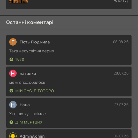
НЛО.TV)
Останні коментарі
Г
Гість Людмила
08.08.26
Така несусвітня херня
1670
Н
наталка
28.07.26
мені сподобалось
МІЙ СУСІД ТОТОРО
Н
Нана
27.07.26
Хто цю ху....знімає
ДІМ МЕРТВИХ
AdminAdmin
06.07.26