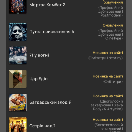
озвучення
Мортал Комбат 2
(Професійний
дубльований |
Postmodern)
Оновлення
(Професійний
Пункт призначення 4
дубльований |
CineType)
Новинка на сайті
71 у вогні
(Субтитри | destiny)
Новинка на сайті
Цар Едіп
(Субтитри)
Новинка на сайті
(Двоголосий
Багдадський злодій
закадровий | Slava
Radyk & Artymko)
Новинка на сайті
(Багатоголосий
Острів надії
закадровий |