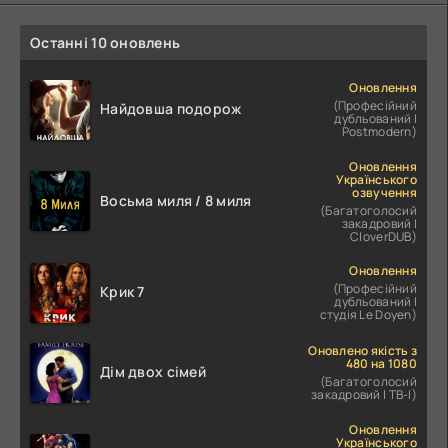
Останні 10 оновлень
Оновлення
(Професійний
Найдовша подорож
дубльований |
Postmodern)
Оновлення
Українського
озвучення
Восьма миля / 8 миля
(Багатоголосий
закадровий |
CloverDUB)
Оновлення
(Професійний
Крик 7
дубльований |
студія Le Doyen)
Оновлено якість з
480 на 1080
Дім двох сімей
(Багатоголосий
закадровий | ТВ-І)
Оновлення
Українського