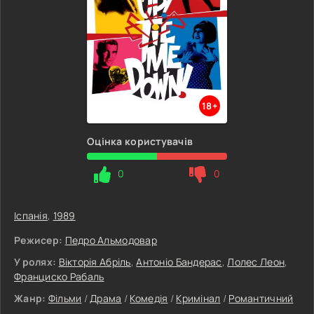
18+
Оцінка користувачів
0
0
Іспанія
,
1989
Режисер:
Педро Альмодовар
У ролях:
Вікторія Абріль
,
Антоніо Бандерас
,
Лолес Леон
,
Франциско Рабаль
Жанр:
Фільми
/
Драма
/
Комедія
/
Кримінал
/
Романтичний