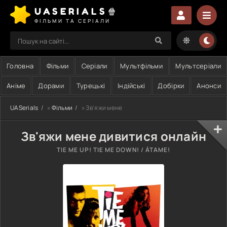
UASERIALS🍿
ФІЛЬМИ ТА СЕРІАЛИ
Головна
Фільми
Серіали
Мультфільми
Мультсеріали
Аніме
Дорами
Турецькі
Індійські
Добірки
Анонси
UASerials
»
Фільми
» Зв'яжи мене
Зв'яжи мене дивитися онлайн
TIE ME UP! TIE ME DOWN! / ÁTAME!