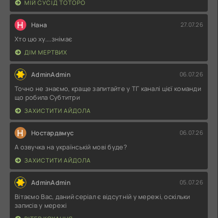
МІЙ СУСІД ТОТОРО
Н
Нана
27.07.26
Хто цю ху....знімає
ДІМ МЕРТВИХ
AdminAdmin
06.07.26
Точно не знаємо, краще запитайте у ТГ каналі цієї команди
що робила Субтитри
ЗАХИСТИТИ АЙДОЛА
Н
Ностардамус
06.07.26
А озвучка на українській мові буде?
ЗАХИСТИТИ АЙДОЛА
AdminAdmin
05.07.26
Вітаємо Вас, даний серіал є відсутній у мережі, оскільки
записів у мережі