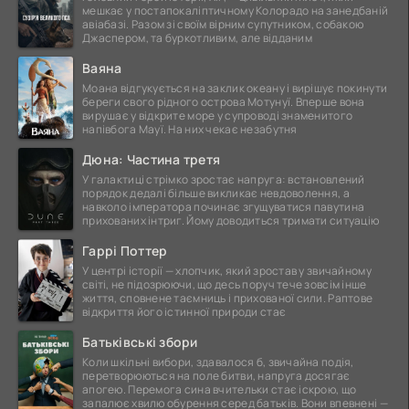
мешкає у постапокаліптичному Колорадо на занедбаній
авіабазі. Разом зі своїм вірним супутником, собакою
Джаспером, та буркотливим, але відданим
Ваяна
Моана відгукується на заклик океану і вирішує покинути
береги свого рідного острова Мотунуї. Вперше вона
вирушає у відкрите море у супроводі знаменитого
напівбога Мауї. На них чекає незабутня
Дюна: Частина третя
У галактиці стрімко зростає напруга: встановлений
порядок дедалі більше викликає невдоволення, а
навколо імператора починає згущуватися павутина
прихованих інтриг. Йому доводиться тримати ситуацію
Гаррі Поттер
У центрі історії — хлопчик, який зростав у звичайному
світі, не підозрюючи, що десь поруч тече зовсім інше
життя, сповнене таємниць і прихованої сили. Раптове
відкриття його істинної природи стає
Батьківські збори
Коли шкільні вибори, здавалося б, звичайна подія,
перетворюються на поле битви, напруга досягає
апогею. Перемога сина вчительки стає іскрою, що
запалює хвилю обурення серед батьків. Вони впевнені —