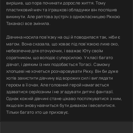
вирішив, що пора починати доросле життя. Тому
пластиковий меч та іграшкові обладунки він поспішив
викинути. Але раптова зустріч з однокласницею Ріккою
Таканасі все змінила.
Дівчина носила пов'язку на оці й поводилася так, ніби є
магом. Вона сказала, що ховає під пов'язкою лихе око,
небезпечне для оточуючих, і вважає Юту своїм
соратником, що володіє суперсилою. У класі багато
дівчат, і деяким із них подобається Тогасі. Самому
хлопцеві не хочеться розчаровувати Рікку. Він би дуже
хотів захистити дівчину від ворожих сил і виглядати
героєм в її очах. Але головний герой намагається
здаватися серйозним і не згадувати дитячі фантазії.
Однак кожній дівчині стане цікаво поспілкуватися з ним,
якщо він знову навчиться бути диваком і веселитися.
Тільки багато хто це приховує.