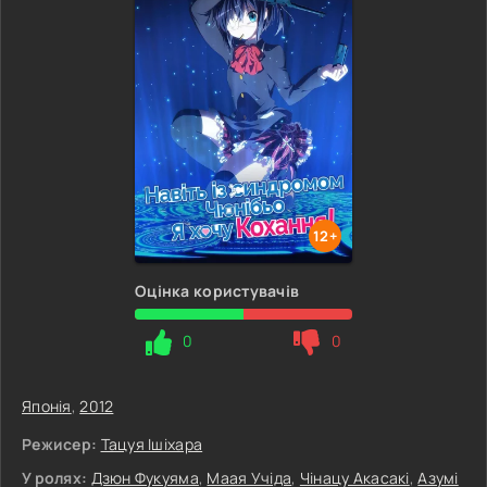
12+
Оцінка користувачів
0
0
Японія
,
2012
Режисер:
Тацуя Ішіхара
У ролях:
Дзюн Фукуяма
,
Маая Учіда
,
Чінацу Акасакі
,
Азумі