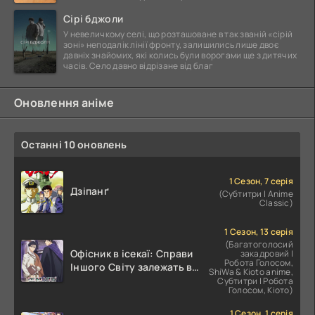
Сірі бджоли
У невеличкому селі, що розташоване в так званій «сірій
зоні» неподалік лінії фронту, залишились лише двоє
давніх знайомих, які колись були ворогами ще з дитячих
часів. Село давно відрізане від благ
Оновлення аніме
Останні 10 оновлень
1 Сезон, 7 серія
Дзіпанґ
(Субтитри | Anime
Classic)
1 Сезон, 13 серія
(Багатоголосий
Офісник в ісекаї: Справи
закадровий |
Робота Голосом,
Іншого Світу залежать від
ShiWa & Kioto anime,
Корпоративного Раба
Субтитри | Робота
Голосом, Кіото)
1 Сезон, 1 серія