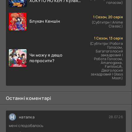
ХОКУТО НО КЕН / Кулак
голосом)
Північної Зорі
1 Сезон, 20 серія
Блукач Кеншін
(Субтитри | Anime
Classic)
1 Сезон, 13 серія
(Субтитри | Робота
Голосом,
Багатоголосий
Чи можу я дещо
закадровий |
Робота Голосом,
попросити?
Amanogawa,
FanVoxUA,
Двоголосий
закадровий | Glass
Moon)
Останні коментарі
Н
наталка
28.07.26
мені сподобалось