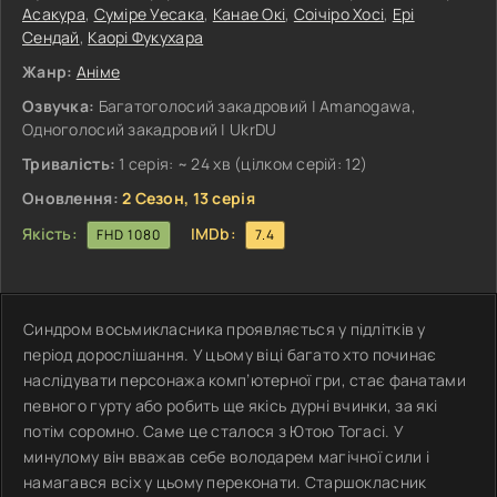
Асакура
,
Суміре Уесака
,
Канае Окі
,
Соічіро Хосі
,
Ері
Сендай
,
Каорі Фукухара
Жанр:
Аніме
Озвучка:
Багатоголосий закадровий | Amanogawa,
Одноголосий закадровий | UkrDU
Тривалість:
1 серія: ~ 24 хв (цілком серій: 12)
Оновлення:
2 Сезон, 13 серія
Якість:
IMDb:
FHD 1080
7.4
Синдром восьмикласника проявляється у підлітків у
період дорослішання. У цьому віці багато хто починає
наслідувати персонажа комп’ютерної гри, стає фанатами
певного гурту або робить ще якісь дурні вчинки, за які
потім соромно. Саме це сталося з Ютою Тогасі. У
минулому він вважав себе володарем магічної сили і
намагався всіх у цьому переконати. Старшокласник