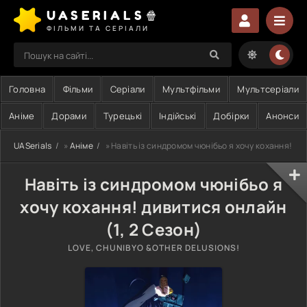
UASERIALS🍿
ФІЛЬМИ ТА СЕРІАЛИ
Головна
Фільми
Серіали
Мультфільми
Мультсеріали
Аніме
Дорами
Турецькі
Індійські
Добірки
Анонси
UASerials
»
Аніме
» Навіть із синдромом чюнібьо я хочу кохання!
Навіть із синдромом чюнібьо я
хочу кохання! дивитися онлайн
(1, 2 Сезон)
LOVE, CHUNIBYO &OTHER DELUSIONS!