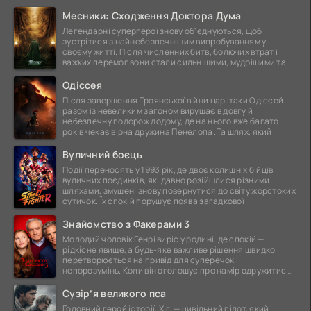
Месники: Сходження Доктора Дума
Легендарні супергерої знову об'єднуються, щоб
зустрітися з найнебезпечнішим випробуванням у
своєму житті. Після численних битв, болючих втрат і
важких перемог вони стали сильнішими, мудрішими та
ще
Одіссея
Після завершення Троянської війни цар Ітаки Одіссей
разом із невеликим загоном вирушає в довгу й
небезпечну подорож додому, де на нього вже багато
років чекає вірна дружина Пенелопа. Та шлях, який
Вуличний боєць
Події переносять у 1993 рік, де двоє колишніх бійців
вуличних поєдинків, які давно розійшлися різними
шляхами, змушені знову повернутися до світу жорстоких
сутичок. Їх спокій порушує поява загадкової
Знайомство з Факерами 3
Молодий чоловік Генрі виріс у родині, де спокій —
рідкісне явище, а будь-яке важливе рішення швидко
перетворюється на привід для суперечок і
непорозумінь. Коли він оголошує про намір одружитися,
це
Сузір’я великого пса
Головний герой історії, Хіг, — цивільний пілот, який