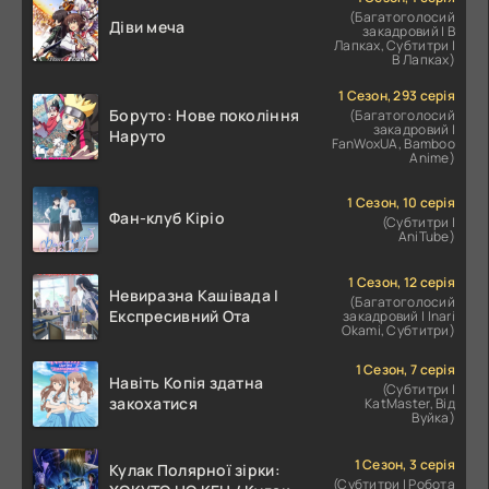
(Багатоголосий
Діви меча
закадровий | В
Лапках, Субтитри |
В Лапках)
1 Сезон, 293 серія
Боруто: Нове покоління
(Багатоголосий
закадровий |
Наруто
FanWoxUA, Bamboo
Anime)
1 Сезон, 10 серія
Фан-клуб Кіріо
(Субтитри |
AniTube)
1 Сезон, 12 серія
Невиразна Кашівада І
(Багатоголосий
Експресивний Ота
закадровий | Inari
Okami, Субтитри)
1 Сезон, 7 серія
Навіть Копія здатна
(Субтитри |
закохатися
KatMaster, Від
Вуйка)
1 Сезон, 3 серія
Кулак Полярної зірки:
(Субтитри | Робота