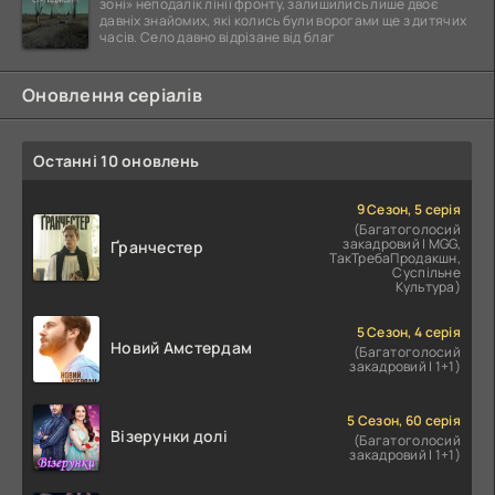
зоні» неподалік лінії фронту, залишились лише двоє
давніх знайомих, які колись були ворогами ще з дитячих
часів. Село давно відрізане від благ
Оновлення серіалів
Останні 10 оновлень
9 Сезон, 5 серія
(Багатоголосий
закадровий | MGG,
Ґранчестер
ТакТребаПродакшн,
Суспільне
Культура)
5 Сезон, 4 серія
Новий Амстердам
(Багатоголосий
закадровий | 1+1)
5 Сезон, 60 серія
Візерунки долі
(Багатоголосий
закадровий | 1+1)