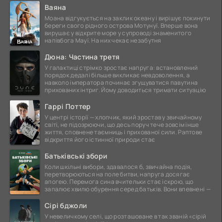
Ваяна
Моана відгукується на заклик океану і вирішує покинути
береги свого рідного острова Мотунуї. Вперше вона
вирушає у відкрите море у супроводі знаменитого
напівбога Мауї. На них чекає незабутня
Дюна: Частина третя
У галактиці стрімко зростає напруга: встановлений
порядок дедалі більше викликає невдоволення, а
навколо імператора починає згущуватися павутина
прихованих інтриг. Йому доводиться тримати ситуацію
Гаррі Поттер
У центрі історії — хлопчик, який зростав у звичайному
світі, не підозрюючи, що десь поруч тече зовсім інше
життя, сповнене таємниць і прихованої сили. Раптове
відкриття його істинної природи стає
Батьківські збори
Коли шкільні вибори, здавалося б, звичайна подія,
перетворюються на поле битви, напруга досягає
апогею. Перемога сина вчительки стає іскрою, що
запалює хвилю обурення серед батьків. Вони впевнені —
Сірі бджоли
У невеличкому селі, що розташоване в так званій «сірій