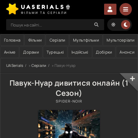
UASERIALS🍿
ФІЛЬМИ ТА СЕРІАЛИ
Головна
Фільми
Серіали
Мультфільми
Мультсеріали
Аніме
Дорами
Турецькі
Індійські
Добірки
Анонси
UASerials
»
Серіали
» Павук-Нуар
Павук-Нуар дивитися онлайн (1
Сезон)
SPIDER-NOIR