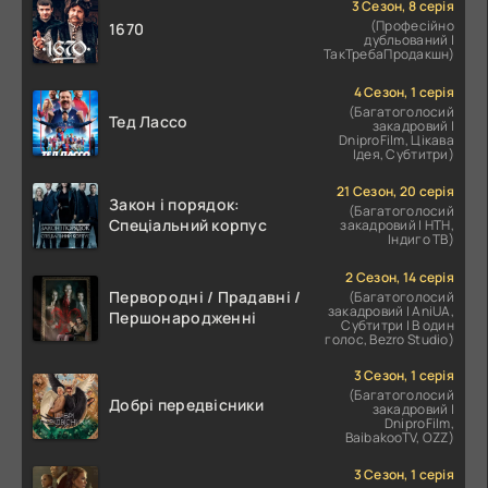
3 Сезон, 8 серія
(Професійно
1670
дубльований |
ТакТребаПродакшн)
4 Сезон, 1 серія
(Багатоголосий
Тед Лассо
закадровий |
DniproFilm, Цікава
Ідея, Субтитри)
21 Сезон, 20 серія
Закон і порядок:
(Багатоголосий
Спеціальний корпус
закадровий | НТН,
Індиго ТВ)
2 Сезон, 14 серія
Первородні / Прадавні /
(Багатоголосий
закадровий | AniUA,
Першонародженні
Субтитри | В один
голос, Bezro Studio)
3 Сезон, 1 серія
(Багатоголосий
Добрі передвісники
закадровий |
DniproFilm,
BaibakooTV, OZZ)
3 Сезон, 1 серія