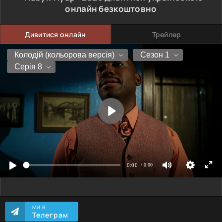
онлайн безкоштовно
Дивитися онлайн
Трейлер
МИ В
Телеграм