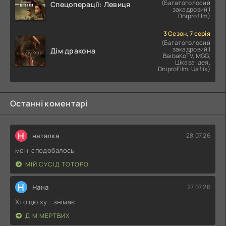
(Багатоголосий
Спецоперації: Левиця
закадровий |
Dniprofilm)
3 Сезон, 7 серія
(Багатоголосий
закадровий |
Дім дракона
BaibaKoTV, MGG,
Цікава Ідея,
DniproFilm, Uaflix)
Останні коментарі
Н
наталка
28.07.26
мені сподобалось
МІЙ СУСІД ТОТОРО
Н
Нана
27.07.26
Хто цю ху....знімає
ДІМ МЕРТВИХ