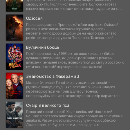
своєму житті. Після численних битв, болючих втрат і
важких перемог вони стали сильнішими, мудрішими та
ще
Одіссея
Після завершення Троянської війни цар Ітаки Одіссей
разом із невеликим загоном вирушає в довгу й
небезпечну подорож додому, де на нього вже багато
років чекає вірна дружина Пенелопа. Та шлях, який
Вуличний боєць
Події переносять у 1993 рік, де двоє колишніх бійців
вуличних поєдинків, які давно розійшлися різними
шляхами, змушені знову повернутися до світу жорстоких
сутичок. Їх спокій порушує поява загадкової
Знайомство з Факерами 3
Молодий чоловік Генрі виріс у родині, де спокій —
рідкісне явище, а будь-яке важливе рішення швидко
перетворюється на привід для суперечок і
непорозумінь. Коли він оголошує про намір одружитися,
це
Сузір’я великого пса
Головний герой історії, Хіг, — цивільний пілот, який
мешкає у постапокаліптичному Колорадо на занедбаній
авіабазі. Разом зі своїм вірним супутником, собакою
Джаспером, та буркотливим, але відданим