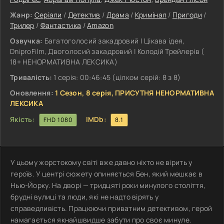
Жанр:
Серіали
/
Детектив
/
Драма
/
Кримінал
/
Пригоди
/
Трилер
/
Фантастика
/
Amazon
Озвучка:
Багатоголосий закадровий | Цікава ідея,
DniproFilm, Двоголосий закадровий | Колодій Трейлерів (
18+ НЕНОРМАТИВНА ЛЕКСИКА)
Тривалість:
1 серія: 00:46:45 (цілком серій: 8 з 8)
Оновлення:
1 Сезон, 8 серія, ПРИСУТНЯ НЕНОРМАТИВНА
ЛЕКСИКА
Якість:
IMDb:
FHD 1080
8.1
У цьому жорстокому світі вже давно ніхто не вірить у
героїв. У центрі сюжету опиняється Бен, який мешкає в
Нью-Йорку. На дворі — тридцяті роки минулого століття,
брудні вулиці та люди, які не надто вірять у
справедливість. Працюючи приватним детективом, герой
намагається якнайшвидше забути про своє минуле.