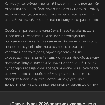
Колись у нього було інше ім'я й інше життя, але все це ніби
страшний сон. Нью-Йорк уже знав його як Павука — єдину
людину в масці супергероя, яка намагалася захистити
звичайних людей, тих, кого всі інші кинули напризволяще.
Особиста трагедія зламала Бена, і герой вирішив, що з
нього досить страждань. Але нове розслідування
поступово витягує його з панцира. Він чесно чинить опір
поверненню у світ, від якого так довго намагався
ховатися, але така доля, адже від своїх місій не
сховаєшся навіть за найвищими стінами. Нью-Йорк знову
потребує Павука, але сам Бен уже не впевнений, що цей
супергерой все ще існує всередині нього. Чи зможе герой
зрозуміти, що він необхідний місту як ковток свіжого
повітря? Або ж йому вже настільки байдуже, що він
допустить ситуацію, за якої злочинці виграють цю битву?
«Павук-Нуар»
2026
дивитися українською