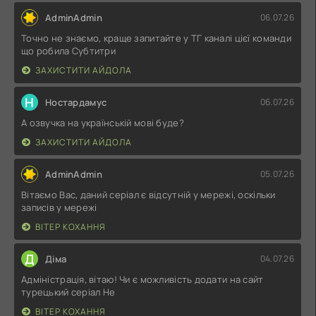
AdminAdmin
06.07.26
Точно не знаємо, краще запитайте у ТГ каналі цієї команди
що робила Субтитри
ЗАХИСТИТИ АЙДОЛА
Н
Ностардамус
06.07.26
А озвучка на українській мові буде?
ЗАХИСТИТИ АЙДОЛА
AdminAdmin
05.07.26
Вітаємо Вас, даний серіал є відсутній у мережі, оскільки
записів у мережі
ВІТЕР КОХАННЯ
Д
Діма
04.07.26
Адміністрація, вітаю! Чи є можливість додати на сайт
турецький серіал Не
ВІТЕР КОХАННЯ