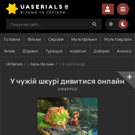
UASERIALS🍿
ФІЛЬМИ ТА СЕРІАЛИ
Головна
Фільми
Серіали
Мультфільми
Мультсеріали
Аніме
Дорами
Турецькі
Індійські
Добірки
Анонси
UASerials
»
Мультфільми
» У чужій шкурі
У чужій шкурі дивитися онлайн
SWAPPED