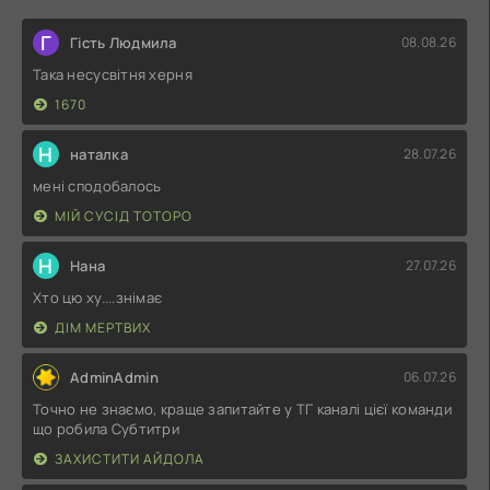
Г
Гість Людмила
08.08.26
Така несусвітня херня
1670
Н
наталка
28.07.26
мені сподобалось
МІЙ СУСІД ТОТОРО
Н
Нана
27.07.26
Хто цю ху....знімає
ДІМ МЕРТВИХ
AdminAdmin
06.07.26
Точно не знаємо, краще запитайте у ТГ каналі цієї команди
що робила Субтитри
ЗАХИСТИТИ АЙДОЛА