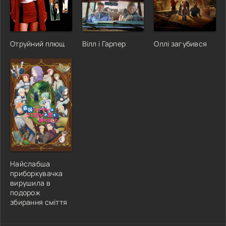
Отруйний плющ
Вілл і Гарпер
Оллі загубився
Найслабша
приборкувачка
вирушила в
подорож
збирання сміття