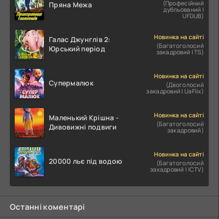
(Професійний
Пряна Межа
дубльований |
UFDUB)
Новинка на сайті
Галас Джунглів 2:
(Багатоголосий
Юрський період
закадровий | TS)
Новинка на сайті
Супермалюк
(Двоголосий
закадровий | UaFlix)
Новинка на сайті
Маленький Крішна -
(Багатоголосий
Дивовижні подвиги
закадровий)
Новинка на сайті
20000 льє під водою
(Багатоголосий
закадровий | ICTV)
Останні коментарі