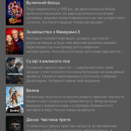
Вуличний боєць
Події переносять у 1993 рік, де двоє колишніх бійців
вуличних поєдинків, які давно розійшлися різними
шляхами, змушені знову повернутися до світу жорстоких
сутичок. Їх спокій порушує поява загадкової
Знайомство з Факерами 3
Молодий чоловік Генрі виріс у родині, де спокій —
рідкісне явище, а будь-яке важливе рішення швидко
перетворюється на привід для суперечок і
непорозумінь. Коли він оголошує про намір одружитися,
це
Сузір’я великого пса
Головний герой історії, Хіг, — цивільний пілот, який
мешкає у постапокаліптичному Колорадо на занедбаній
авіабазі. Разом зі своїм вірним супутником, собакою
Джаспером, та буркотливим, але відданим
Ваяна
Моана відгукується на заклик океану і вирішує покинути
береги свого рідного острова Мотунуї. Вперше вона
вирушає у відкрите море у супроводі знаменитого
напівбога Мауї. На них чекає незабутня
Дюна: Частина третя
У галактиці стрімко зростає напруга: встановлений
порядок дедалі більше викликає невдоволення, а