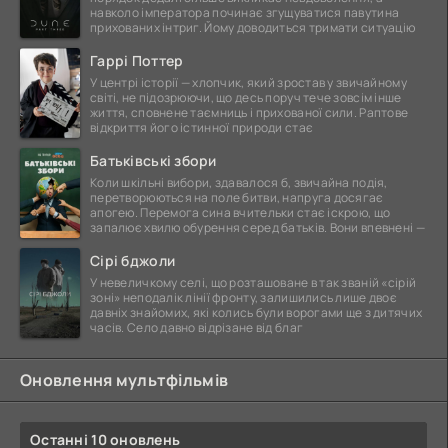
навколо імператора починає згущуватися павутина
прихованих інтриг. Йому доводиться тримати ситуацію
Гаррі Поттер
У центрі історії — хлопчик, який зростав у звичайному
світі, не підозрюючи, що десь поруч тече зовсім інше
життя, сповнене таємниць і прихованої сили. Раптове
відкриття його істинної природи стає
Батьківські збори
Коли шкільні вибори, здавалося б, звичайна подія,
перетворюються на поле битви, напруга досягає
апогею. Перемога сина вчительки стає іскрою, що
запалює хвилю обурення серед батьків. Вони впевнені —
Сірі бджоли
У невеличкому селі, що розташоване в так званій «сірій
зоні» неподалік лінії фронту, залишились лише двоє
давніх знайомих, які колись були ворогами ще з дитячих
часів. Село давно відрізане від благ
Оновлення мультфільмів
Останні 10 оновлень