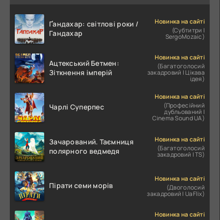
Новинка на сайті
Ґандахар: світлові роки /
(Субтитри |
Гандахар
SergoMozaic)
Новинка на сайті
Ацтекський Бетмен:
(Багатоголосий
Зіткнення імперій
закадровий | Цікава
ідея)
Новинка на сайті
(Професійний
Чарлі Суперпес
дубльований |
Cinema Sound UA)
Новинка на сайті
Зачарований. Таємниця
(Багатоголосий
полярного ведмедя
закадровий | TS)
Новинка на сайті
Пірати семи морів
(Двоголосий
закадровий | UaFlix)
Новинка на сайті