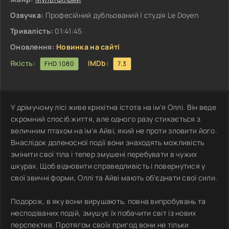
Озвучка:
Професійний дубльований | студія Le Doyen
Тривалість:
01:41:45
Оновлення:
Новинка на сайті
Якість:
IMDb:
FHD 1080
7.3
У дрімучому лісі живе крихітна істота на ім'я Оллі. Він веде
скромний спосіб життя, але одного разу стикається з
величним птахом на ім'я Айві, який не проти зловити його.
Внаслідок доленосної події вони знаходять можливість
змінити свої тіла і тепер змушені перебувати в чужих
шкурах. Щоб відновити справедливість і повернутися у
свої звичні форми, Оллі та Айві мають об'єднати свої сили.
Подорож, в яку вони вирушають, повна випробувань та
несподіваних подій, змушує їх побачити світ із нових
перспектив. Протягом своїх пригод вони не тільки