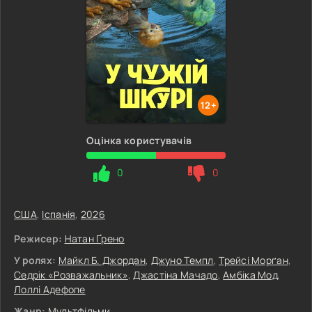
12+
Оцінка користувачів
0
0
США
,
Іспанія
,
2026
Режисер:
Натан Ґрено
У ролях:
Майкл Б. Джордан
,
Джуно Темпл
,
Трейсі Морґан
,
Седрік «Розважальник»
,
Джастіна Мачадо
,
Амбіка Мод
,
Лоллі Адефопе
Жанр:
Мультфільми