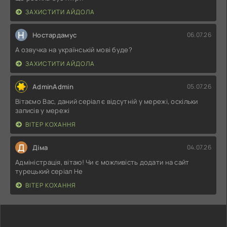
ЗАХИСТИТИ АЙДОЛА
Н
Ностардамус
06.07.26
А озвучка на українській мові буде?
ЗАХИСТИТИ АЙДОЛА
AdminAdmin
05.07.26
Вітаємо Вас, даний серіал є відсутній у мережі, оскільки
записів у мережі
ВІТЕР КОХАННЯ
Д
Діма
04.07.26
Адміністрація, вітаю! Чи є можливість додати на сайт
турецький серіал Не
ВІТЕР КОХАННЯ