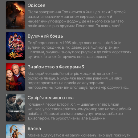
Одіссея
Після завершення Троянської війни цар Ітаки Одіссей
разом із невеликим загоном вирушає в довгу й
небезпечну подорож додому, де на нього вже багато
років чекає вірна дружина Пенелопа. Та шлях, який
Вуличний боєць
Події переносять у 1993 рік, де двоє колишніх бійців
вуличних поєдинків, які давно розійшлися різними
шляхами, змушені знову повернутися до світу жорстоких
сутичок. Їх спокій порушує поява загадкової
Знайомство з Факерами 3
Молодий чоловік Генрі виріс у родині, де спокій —
рідкісне явище, а будь-яке важливе рішення швидко
перетворюється на привід для суперечок і
непорозумінь. Коли він оголошує про намір одружитися,
це
Сузір’я великого пса
Головний герой історії, Хіг, — цивільний пілот, який
мешкає у постапокаліптичному Колорадо на занедбаній
авіабазі. Разом зі своїм вірним супутником, собакою
Джаспером, та буркотливим, але відданим
Ваяна
Моана відгукується на заклик океану і вирішує покинути