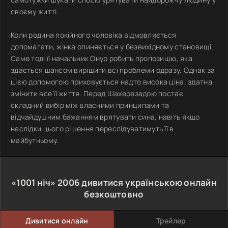
своєму житті.
Коли родина покійного чоловіка відмовляється
допомагати, жінка опиняється у безвихідному становищі.
Саме тоді її начальник Онур робить пропозицію, яка
здається шансом вирішити всі проблеми одразу. Однак за
цією допомогою приховується надто висока ціна, здатна
змінити все її життя. Перед Шахерезадою постає
складний вибір між власними принципами та
відчайдушним бажанням врятувати сина, навіть якщо
наслідки цього рішення переслідуватимуть її в
майбутньому.
«1001 ніч»
2006
дивитися українською онлайн
безкоштовно
Дивитися онлайн
Трейлер