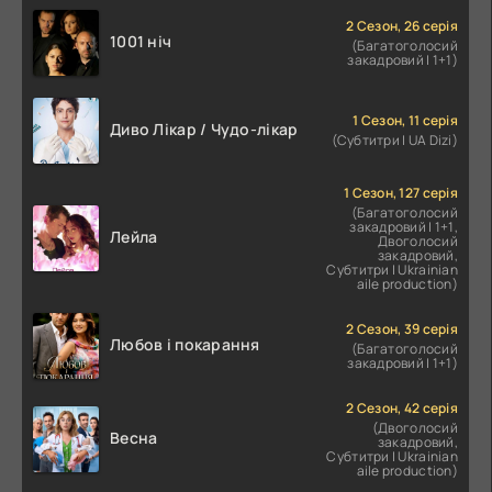
2 Сезон, 26 серія
1001 ніч
(Багатоголосий
закадровий | 1+1)
1 Сезон, 11 серія
Диво Лікар / Чудо-лікар
(Субтитри | UA Dizi)
1 Сезон, 127 серія
(Багатоголосий
закадровий | 1+1,
Лейла
Двоголосий
закадровий,
Субтитри | Ukrainian
aile production)
2 Сезон, 39 серія
Любов і покарання
(Багатоголосий
закадровий | 1+1)
2 Сезон, 42 серія
(Двоголосий
Весна
закадровий,
Субтитри | Ukrainian
aile production)