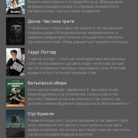
береги свого рідного острова Мотунуї. Вперше вона
вирушає у відкрите море у супроводі знаменитого
напівбога Мауї. На них чекає незабутня
Дюна: Частина третя
У галактиці стрімко зростає напруга: встановлений
порядок дедалі більше викликає невдоволення, а
навколо імператора починає згущуватися павутина
прихованих інтриг. Йому доводиться тримати ситуацію
Гаррі Поттер
У центрі історії — хлопчик, який зростав у звичайному
світі, не підозрюючи, що десь поруч тече зовсім інше
життя, сповнене таємниць і прихованої сили. Раптове
відкриття його істинної природи стає
Батьківські збори
Коли шкільні вибори, здавалося б, звичайна подія,
перетворюються на поле битви, напруга досягає
апогею. Перемога сина вчительки стає іскрою, що
запалює хвилю обурення серед батьків. Вони впевнені —
Сірі бджоли
У невеличкому селі, що розташоване в так званій «сірій
зоні» неподалік лінії фронту, залишились лише двоє
давніх знайомих, які колись були ворогами ще з дитячих
часів. Село давно відрізане від благ