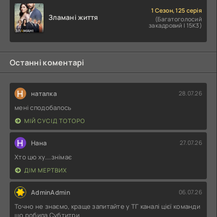
1 Сезон, 125 серія
Зламані життя
(Багатоголосий
закадровий | 15K3)
Останні коментарі
Н
наталка
28.07.26
мені сподобалось
МІЙ СУСІД ТОТОРО
Н
Нана
27.07.26
Хто цю ху....знімає
ДІМ МЕРТВИХ
AdminAdmin
06.07.26
Точно не знаємо, краще запитайте у ТГ каналі цієї команди
що робила Субтитри