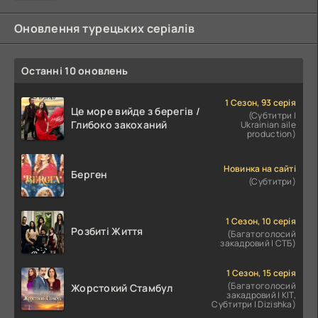
Оновлення турецьких серіалів
Останні 10 оновлень
1 Сезон, 93 серія
Це море вийде з берегів /
(Субтитри |
Глибоко закоханий
Ukrainian aile
production)
Новинка на сайті
Берген
(Субтитри)
1 Сезон, 10 серія
Розбиті Життя
(Багатоголосий
закадровий | СТБ)
1 Сезон, 15 серія
(Багатоголосий
Жорстокий Стамбул
закадровий | КІТ,
Субтитри | Dizishka)