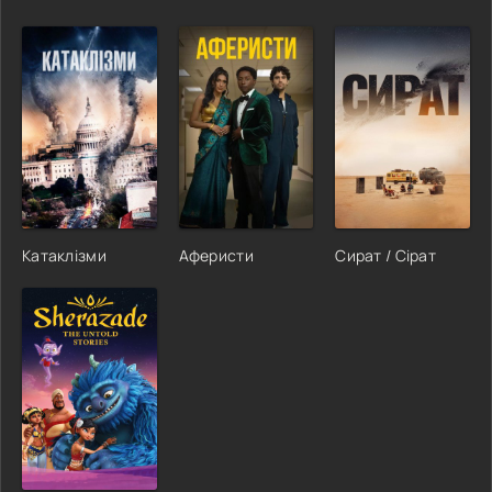
Катаклізми
Аферисти
Сират / Сірат