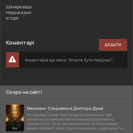
Шахерезада.
Нерозказані
історії
Коментарі
ДОДАТИ
Коментарів ще нема. Хочете бути першим?
Скоро на сайті
Месники: Сходження Доктора Дума
Легендарні супергерої знову об'єднуються, щоб
зустрітися з найнебезпечнішим випробуванням у
своєму житті. Після численних битв, болючих втрат і
важких перемог вони стали сильнішими, мудрішими та
ще