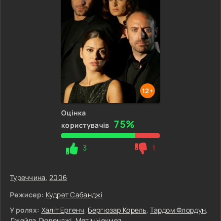
12+
Оцінка
75%
користувачів
3
1
Туреччина
,
2006
Режисер:
Кудрет Сабанджі
У ролях:
Халіт Ергенч
,
Бергюзар Корель
,
Тардом Флордун
,
Джейда Дювенджі
,
Метін Чекмез