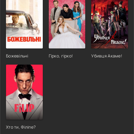
Божевільні
Гірко, гірко!
Убивця Акаме!
Хто ти, Філіпе?