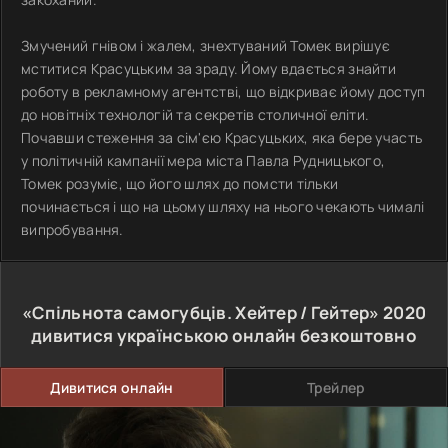
Змучений гнівом і жалем, знехтуваний Томек вирішує
мститися Красуцьким за зраду. Йому вдається знайти
роботу в рекламному агентстві, що відкриває йому доступ
до новітніх технологій та секретів столичної еліти.
Почавши стеження за сім'єю Красуцьких, яка бере участь
у політичній кампанії мера міста Павла Рудницького,
Томек розуміє, що його шлях до помсти тільки
починається і що на цьому шляху на нього чекають чималі
випробування.
«Спільнота самогубців. Хейтер / Гейтер»
2020
дивитися українською онлайн безкоштовно
Дивитися онлайн
Трейлер