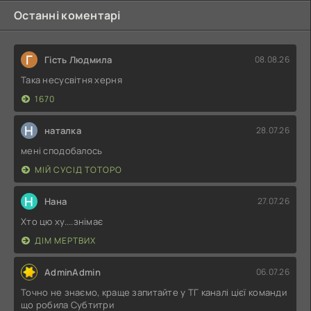
Останні коментарі
Г
Гість Людмила
08.08.26
Така несусвітня херня
1670
Н
наталка
28.07.26
мені сподобалось
МІЙ СУСІД ТОТОРО
Н
Нана
27.07.26
Хто цю ху....знімає
ДІМ МЕРТВИХ
AdminAdmin
06.07.26
Точно не знаємо, краще запитайте у ТГ каналі цієї команди
що робила Субтитри