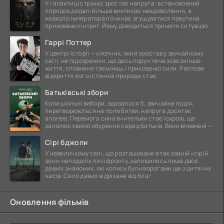
У галактиці стрімко зростає напруга: встановлений
порядок дедалі більше викликає невдоволення, а
навколо імператора починає згущуватися павутина
прихованих інтриг. Йому доводиться тримати ситуацію
Гаррі Поттер
У центрі історії — хлопчик, який зростав у звичайному
світі, не підозрюючи, що десь поруч тече зовсім інше
життя, сповнене таємниць і прихованої сили. Раптове
відкриття його істинної природи стає
Батьківські збори
Коли шкільні вибори, здавалося б, звичайна подія,
перетворюються на поле битви, напруга досягає
апогею. Перемога сина вчительки стає іскрою, що
запалює хвилю обурення серед батьків. Вони впевнені —
Сірі бджоли
У невеличкому селі, що розташоване в так званій «сірій
зоні» неподалік лінії фронту, залишились лише двоє
давніх знайомих, які колись були ворогами ще з дитячих
часів. Село давно відрізане від благ
Оновлення фільмів