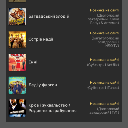
Новинка на сайті
(Двоголосий
Багдадський злодій
закадровий | Slava
Radyk & Artymko)
Новинка на сайті
(Багатоголосий
Острів надії
закадровий |
НЛО.TV)
Новинка на сайті
Енні
(Субтитри | Netflix)
Новинка на сайті
Леді у фургоні
(Субтитри | iTunes)
Новинка на сайті
Кров і зухвальство /
(Двоголосий
Родинне пограбування
закадровий | TV4)