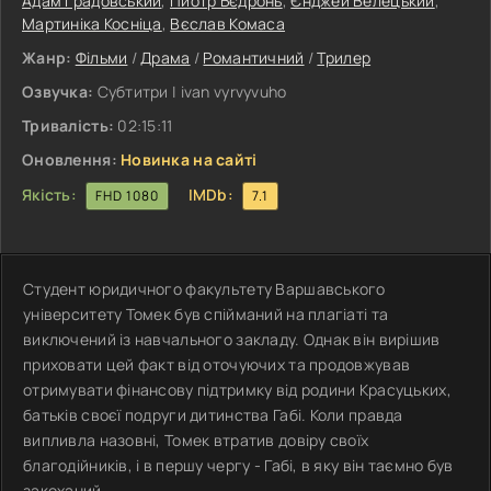
Адам Ґрадовський
,
Пйотр Бєдронь
,
Єнджей Велецький
,
Мартиніка Косніца
,
Вєслав Комаса
Жанр:
Фільми
/
Драма
/
Романтичний
/
Трилер
Озвучка:
Субтитри | ivan vyrvyvuho
Тривалість:
02:15:11
Оновлення:
Новинка на сайті
Якість:
IMDb:
FHD 1080
7.1
Студент юридичного факультету Варшавського
університету Томек був спійманий на плагіаті та
виключений із навчального закладу. Однак він вирішив
приховати цей факт від оточуючих та продовжував
отримувати фінансову підтримку від родини Красуцьких,
батьків своєї подруги дитинства Габі. Коли правда
випливла назовні, Томек втратив довіру своїх
благодійників, і в першу чергу - Габі, в яку він таємно був
закоханий.