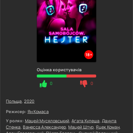
18+
Оцінка користувачів
0
0
Польща
,
2020
Режисер:
Ян Комаса
У ролях:
Мацей Мусяловський
,
Аґата Кулеша
,
Данута
Стенка
,
Ванесса Александер
,
Мацей Штур
,
Яцек Коман
,