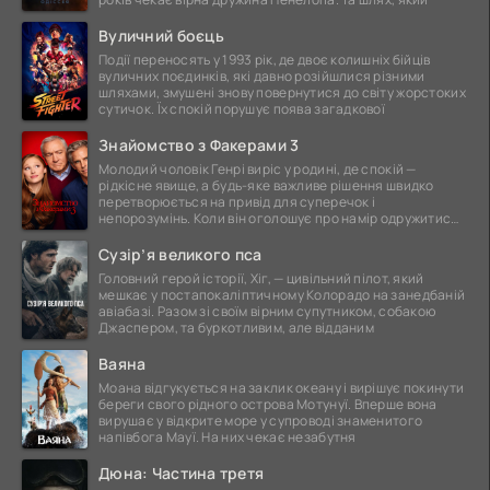
Вуличний боєць
Події переносять у 1993 рік, де двоє колишніх бійців
вуличних поєдинків, які давно розійшлися різними
шляхами, змушені знову повернутися до світу жорстоких
сутичок. Їх спокій порушує поява загадкової
Знайомство з Факерами 3
Молодий чоловік Генрі виріс у родині, де спокій —
рідкісне явище, а будь-яке важливе рішення швидко
перетворюється на привід для суперечок і
непорозумінь. Коли він оголошує про намір одружитися,
це
Сузір’я великого пса
Головний герой історії, Хіг, — цивільний пілот, який
мешкає у постапокаліптичному Колорадо на занедбаній
авіабазі. Разом зі своїм вірним супутником, собакою
Джаспером, та буркотливим, але відданим
Ваяна
Моана відгукується на заклик океану і вирішує покинути
береги свого рідного острова Мотунуї. Вперше вона
вирушає у відкрите море у супроводі знаменитого
напівбога Мауї. На них чекає незабутня
Дюна: Частина третя