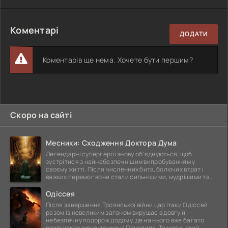
Коментарі
ДОДАТИ
Коментарів ще нема. Хочете бути першим?
Скоро на сайті
Месники: Сходження Доктора Дума
Легендарні супергерої знову об'єднуються, щоб
зустрітися з найнебезпечнішим випробуванням у
своєму житті. Після численних битв, болючих втрат і
важких перемог вони стали сильнішими, мудрішими та
ще
Одіссея
Після завершення Троянської війни цар Ітаки Одіссей
разом із невеликим загоном вирушає в довгу й
небезпечну подорож додому, де на нього вже багато
років чекає вірна дружина Пенелопа. Та шлях, який