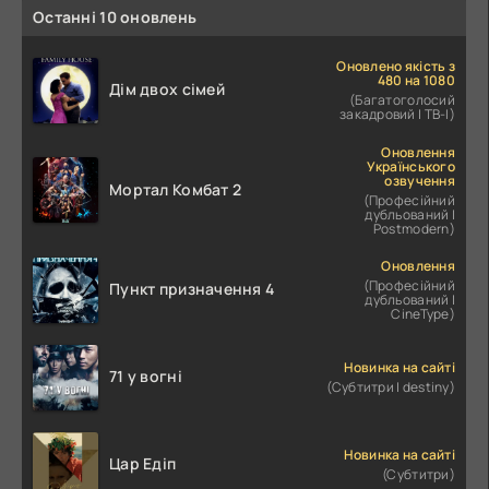
Останні 10 оновлень
Оновлено якість з
480 на 1080
Дім двох сімей
(Багатоголосий
закадровий | ТВ-І)
Оновлення
Українського
озвучення
Мортал Комбат 2
(Професійний
дубльований |
Postmodern)
Оновлення
(Професійний
Пункт призначення 4
дубльований |
CineType)
Новинка на сайті
71 у вогні
(Субтитри | destiny)
Новинка на сайті
Цар Едіп
(Субтитри)