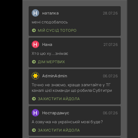
Н
наталка
28.07.26
мені сподобалось
МІЙ СУСІД ТОТОРО
Н
Нана
27.07.26
Хто цю ху....знімає
ДІМ МЕРТВИХ
AdminAdmin
06.07.26
Точно не знаємо, краще запитайте у ТГ
каналі цієї команди що робила Субтитри
ЗАХИСТИТИ АЙДОЛА
Н
Ностардамус
06.07.26
А озвучка на українській мові буде?
ЗАХИСТИТИ АЙДОЛА