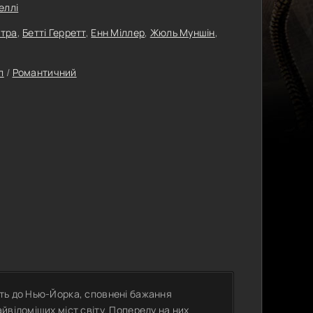
еллі
атра
,
Бетті Герретт
,
Енн Міллер
,
Жюль Муншін
,
л
/
Романтичний
ть до Нью-Йорка, сповнені бажання
йвідоміших міст світу. Попереду на них