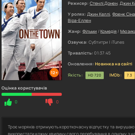
Режисер:
Стенлі Донен
,
Джин К
У ролях:
Джин Келлі
,
Френк Сін
Віра-Еллен
Жанр:
Фільми
/
Комедія
/
Мюзик
Озвучка:
Субтитри | iTunes
Тривалість:
01:37:45
Оновлення:
Новинка на сайті
12+
Якість:
IMDb:
HD 720
7.3
Оцінка користувачів
0
0
Троє моряків отримують короткочасну відпустку та вирушаю
використати кожну хвилину свого перебування в одному з на