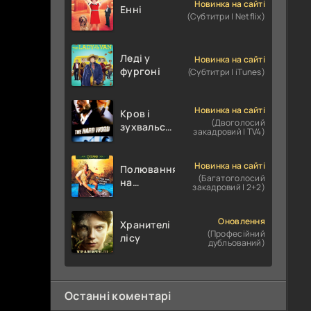
Новинка на сайті
Енні
(Субтитри | Netflix)
Леді у
Новинка на сайті
фургоні
(Субтитри | iTunes)
Новинка на сайті
Кров і
(Двоголосий
зухвальство
закадровий | TV4)
/ Родинне
пограбування
Новинка на сайті
Полювання
(Багатоголосий
на
закадровий | 2+2)
крокодилів:
Сутичка
Оновлення
Хранителі
(Професійний
лісу
дубльований)
Останні коментарі