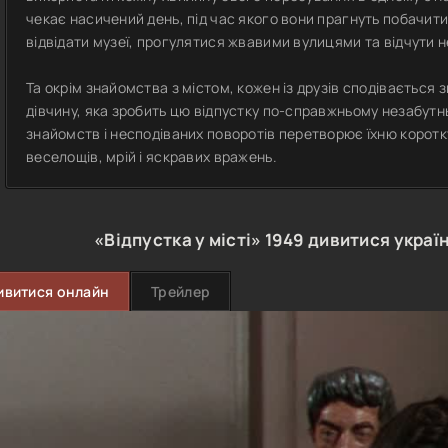
чекає насичений день, під час якого вони прагнуть побачит
відвідати музеї, прогулятися жвавими вулицями та відчути
Та окрім знайомства з містом, кожен із друзів сподівається 
дівчину, яка зробить цю відпустку по-справжньому незабутн
знайомств і несподіваних поворотів перетворює їхню коротк
веселощів, мрій і яскравих вражень.
«Відпустка у місті»
1949
дивитися украї
ивитися онлайн
Трейлер