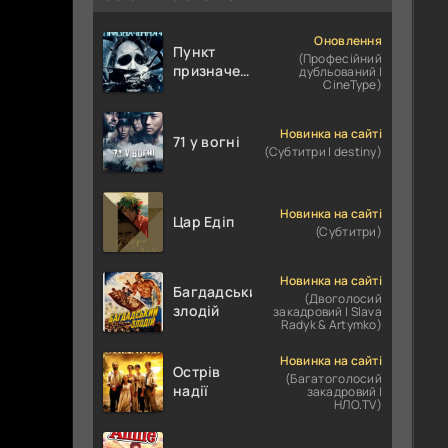
Оновлення
Пункт
(Професійний
призначення
дубльований |
CineType)
4
Новинка на сайті
71 у вогні
(Субтитри | destiny)
Новинка на сайті
Цар Едіп
(Субтитри)
Новинка на сайті
Багдадський
(Двоголосий
злодій
закадровий | Slava
Radyk & Artymko)
Новинка на сайті
Острів
(Багатоголосий
надії
закадровий |
НЛО.TV)