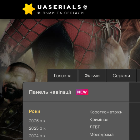
UASERIALS🍿
ФІЛЬМИ ТА СЕРІАЛИ
Головна
Фільми
Серіали
Панель навігації
Роки
Короткометржні
Кримінал
2026 рік
ЛГБТ
2025 рік
Мелодрама
2024 рік