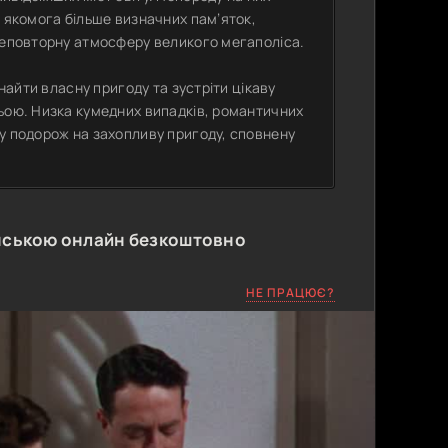
и якомога більше визначних пам’яток,
 неповторну атмосферу великого мегаполіса.
знайти власну пригоду та зустріти цікаву
ьою. Низка кумедних випадків, романтичних
у подорож на захопливу пригоду, сповнену
нською онлайн безкоштовно
НЕ ПРАЦЮЄ?