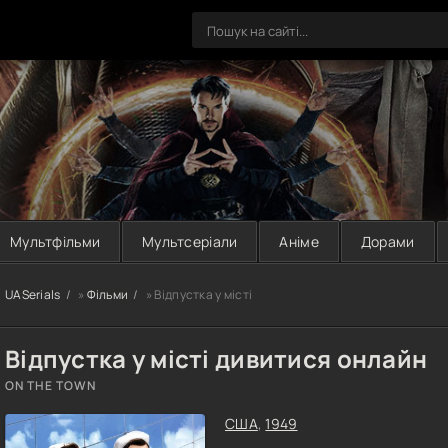
Мультфільми
Мультсеріали
Аніме
Дорами
UASerials
»
Фільми
» Відпустка у місті
Відпустка у місті дивитися онлайн
ON THE TOWN
США
,
1949