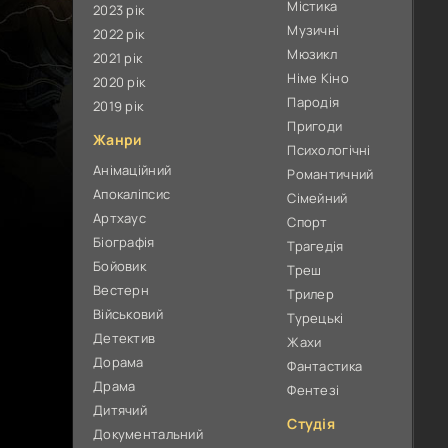
Містика
2023 рік
Музичні
2022 рік
Мюзикл
2021 рік
Німе Кіно
2020 рік
Пародія
2019 рік
Пригоди
Жанри
Психологічні
Анімаційний
Романтичний
Апокаліпсис
Сімейний
Артхаус
Спорт
Біографія
Трагедія
Бойовик
Треш
Вестерн
Трилер
Військовий
Турецькі
Детектив
Жахи
Дорама
Фантастика
Драма
Фентезі
Дитячий
Студія
Документальний