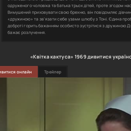
одруженого чоловіка та батька трьох дітей, проте згодом на
Вимушений приховувати свою брехню, він повідомляє дівчині
«дружиною» та зв'язати себе узами шлюбу з Тоні. Єдина пр
доброті горить бажанням особисто зустрітися з дружиною Дж
бажає розлучення.
«Квітка кактуса»
1969
дивитися україн
ивитися онлайн
Трейлер