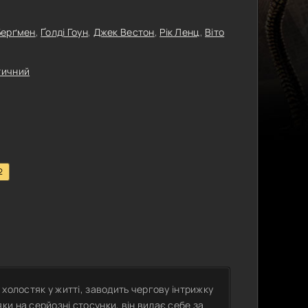
 Берґмен
,
Ґолді Гоун
,
Джек Вестон
,
Рік Ленц
,
Віто
тичний
2
холостяк у житті, заводить чергову інтрижку
и на серйозні стосунки, він видає себе за