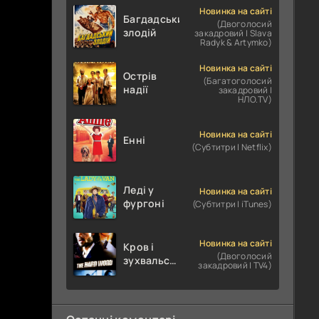
Новинка на сайті
Багдадський
(Двоголосий
злодій
закадровий | Slava
Radyk & Artymko)
Новинка на сайті
Острів
(Багатоголосий
надії
закадровий |
НЛО.TV)
Новинка на сайті
Енні
(Субтитри | Netflix)
Леді у
Новинка на сайті
фургоні
(Субтитри | iTunes)
Новинка на сайті
Кров і
(Двоголосий
зухвальство
закадровий | TV4)
/ Родинне
пограбування