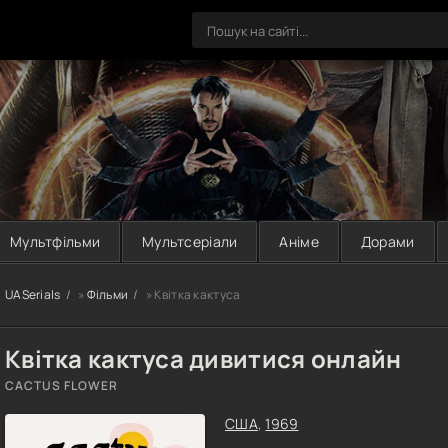
Мультфільми
Мультсеріали
Аніме
Дорами
UASerials
»
Фільми
» Квітка кактуса
Квітка кактуса дивитися онлайн
CACTUS FLOWER
США
,
1969