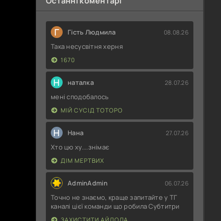
Останні коментарі
Г
Гість Людмила
08.08.26
Така несусвітня херня
1670
Н
наталка
28.07.26
мені сподобалось
МІЙ СУСІД ТОТОРО
Н
Нана
27.07.26
Хто цю ху....знімає
ДІМ МЕРТВИХ
AdminAdmin
06.07.26
Точно не знаємо, краще запитайте у ТГ
каналі цієї команди що робила Субтитри
ЗАХИСТИТИ АЙДОЛА