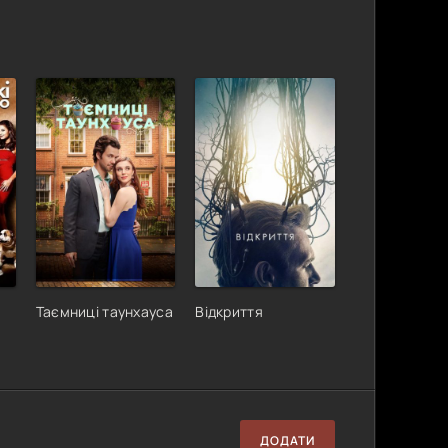
Таємниці таунхауса
Відкриття
ДОДАТИ