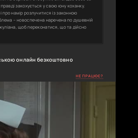
справді закохується у свою юну коханку.
 про намір розлучитися із законною
облема – новоспечена наречена по душевній
уліана, щоб переконатися, що та дійсно
ською онлайн безкоштовно
НЕ ПРАЦЮЄ?