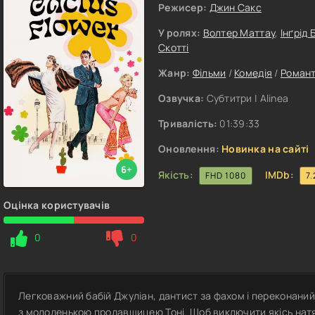
Режисер:
Джин Сакс
У ролях:
Волтер Маттау
,
Інґрід
Скотті
Жанр:
Фільми
/
Комедія
/
Роман
Озвучка:
Субтитри | Alinea
Тривалість:
01:39:33
Оновлення:
Новинка на сайті
6+
Якість:
IMDb:
FHD 1080
7.
Оцінка користувачів
0
0
Легковажний бабій Джуліан, дантист за фахом і переконаний 
з молоденькою продавщицею Тоні. Щоб виключити якісь натяк