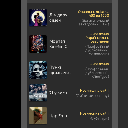
Оновлено якість з
Дім двох
480 на 1080
сімей
(Багатоголосий
закадровий | ТВ-І)
Оновлення
Українського
Мортал
озвучення
Комбат 2
(Професійний
дубльований |
Postmodern)
Оновлення
Пункт
(Професійний
призначення
дубльований |
CineType)
4
Новинка на сайті
71 у вогні
(Субтитри | destiny)
Новинка на сайті
Цар Едіп
(Субтитри)