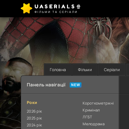
UASERIALS🍿
ФІЛЬМИ ТА СЕРІАЛИ
Головна
Фільми
Серіали
Панель навігації
Роки
Короткометржні
Кримінал
2026 рік
ЛГБТ
2025 рік
Мелодрама
2024 рік