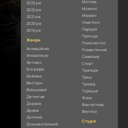
Містика
2023 рік
Музичні
2022 рік
Мюзикл
2021 рік
Німе Кіно
2020 рік
Пародія
2019 рік
Пригоди
Жанри
Психологічні
Анімаційний
Романтичний
Апокаліпсис
Сімейний
Артхаус
Спорт
Біографія
Трагедія
Бойовик
Треш
Вестерн
Трилер
Військовий
Турецькі
Детектив
Жахи
Дорама
Фантастика
Драма
Фентезі
Дитячий
Студія
Документальний