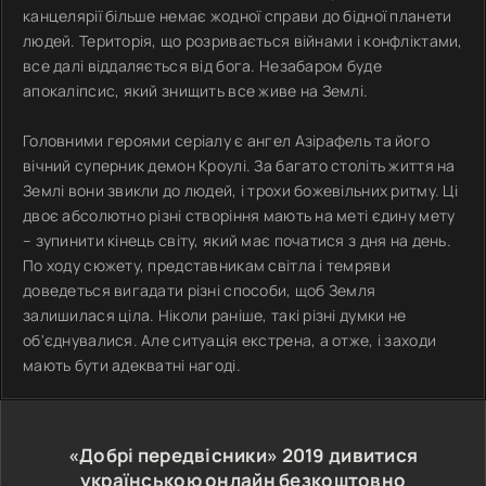
канцелярії більше немає жодної справи до бідної планети
людей. Територія, що розривається війнами і конфліктами,
все далі віддаляється від бога. Незабаром буде
апокаліпсис, який знищить все живе на Землі.
Головними героями серіалу є ангел Азірафель та його
вічний суперник демон Кроулі. За багато століть життя на
Землі вони звикли до людей, і трохи божевільних ритму. Ці
двоє абсолютно різні створіння мають на меті єдину мету
– зупинити кінець світу, який має початися з дня на день.
По ходу сюжету, представникам світла і темряви
доведеться вигадати різні способи, щоб Земля
залишилася ціла. Ніколи раніше, такі різні думки не
об'єднувалися. Але ситуація екстрена, а отже, і заходи
мають бути адекватні нагоді.
«Добрі передвісники»
2019
дивитися
українською онлайн безкоштовно