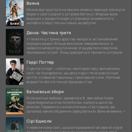
Ваяна
Моана відгукується на заклик океану і вирішує покинути
береги свого рідного острова Мотунуї. Вперше вона
вирушає у відкрите море у супроводі знаменитого
напівбога Мауї. На них чекає незабутня
Дюна: Частина третя
У галактиці стрімко зростає напруга: встановлений
порядок дедалі більше викликає невдоволення, а
навколо імператора починає згущуватися павутина
прихованих інтриг. Йому доводиться тримати ситуацію
Гаррі Поттер
У центрі історії — хлопчик, який зростав у звичайному
світі, не підозрюючи, що десь поруч тече зовсім інше
життя, сповнене таємниць і прихованої сили. Раптове
відкриття його істинної природи стає
Батьківські збори
Коли шкільні вибори, здавалося б, звичайна подія,
перетворюються на поле битви, напруга досягає
апогею. Перемога сина вчительки стає іскрою, що
запалює хвилю обурення серед батьків. Вони впевнені —
Сірі бджоли
У невеличкому селі, що розташоване в так званій «сірій
зоні» неподалік лінії фронту, залишились лише двоє