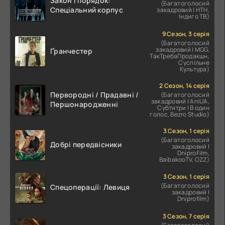
Закон і порядок:
(Багатоголосий
Спеціальний корпус
закадровий | НТН,
Індиго ТВ)
9 Сезон, 3 серія
(Багатоголосий
закадровий | MGG,
Ґранчестер
ТакТребаПродакшн,
Суспільне
Культура)
2 Сезон, 14 серія
Первородні / Прадавні /
(Багатоголосий
закадровий | AniUA,
Першонародженні
Субтитри | В один
голос, Bezro Studio)
3 Сезон, 1 серія
(Багатоголосий
Добрі передвісники
закадровий |
DniproFilm,
BaibakooTV, OZZ)
3 Сезон, 1 серія
(Багатоголосий
Спецоперації: Левиця
закадровий |
Dniprofilm)
3 Сезон, 7 серія