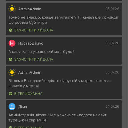
AdminAdmin
06.07.26
Точно не знаємо, краще запитайте у ТГ каналі цієї команди
що робила Субтитри
ЗАХИСТИТИ АЙДОЛА
Н
Ностардамус
06.07.26
А озвучка на українській мові буде?
ЗАХИСТИТИ АЙДОЛА
AdminAdmin
05.07.26
Вітаємо Вас, даний серіал є відсутній у мережі, оскільки
записів у мережі
ВІТЕР КОХАННЯ
Д
Діма
04.07.26
Адміністрація, вітаю! Чи є можливість додати на сайт
турецький серіал Не
ВІТЕР КОХАННЯ