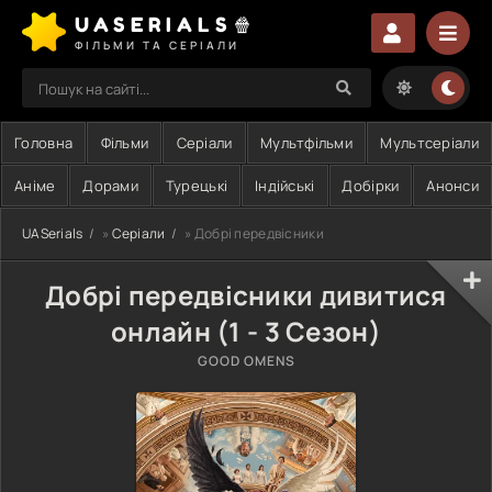
UASERIALS🍿
ФІЛЬМИ ТА СЕРІАЛИ
Головна
Фільми
Серіали
Мультфільми
Мультсеріали
Аніме
Дорами
Турецькі
Індійські
Добірки
Анонси
UASerials
»
Серіали
» Добрі передвісники
Добрі передвісники дивитися
онлайн (1 - 3 Сезон)
GOOD OMENS