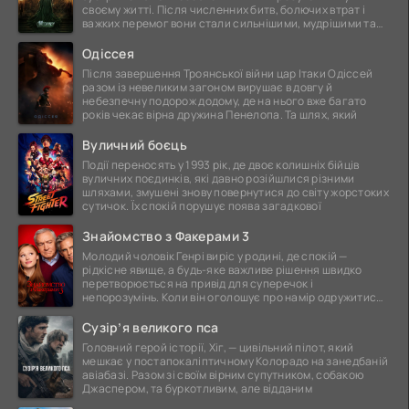
своєму житті. Після численних битв, болючих втрат і
важких перемог вони стали сильнішими, мудрішими та
ще
Одіссея
Після завершення Троянської війни цар Ітаки Одіссей
разом із невеликим загоном вирушає в довгу й
небезпечну подорож додому, де на нього вже багато
років чекає вірна дружина Пенелопа. Та шлях, який
Вуличний боєць
Події переносять у 1993 рік, де двоє колишніх бійців
вуличних поєдинків, які давно розійшлися різними
шляхами, змушені знову повернутися до світу жорстоких
сутичок. Їх спокій порушує поява загадкової
Знайомство з Факерами 3
Молодий чоловік Генрі виріс у родині, де спокій —
рідкісне явище, а будь-яке важливе рішення швидко
перетворюється на привід для суперечок і
непорозумінь. Коли він оголошує про намір одружитися,
це
Сузір’я великого пса
Головний герой історії, Хіг, — цивільний пілот, який
мешкає у постапокаліптичному Колорадо на занедбаній
авіабазі. Разом зі своїм вірним супутником, собакою
Джаспером, та буркотливим, але відданим