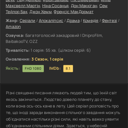
Максвелл Мартін
,
Ніна Сосанья
,
Дон Маккіган
,
Сем
Тейлор Бак
,
Джон Хемм
,
Френсіс МакДормат
Жанр:
Серіали
/
Апокаліпсис
/
Драма
/
Комедія
/
Фентезі
/
Amazon
Озвучка:
Багатоголосий закадровий | DniproFilm,
BaibakooTV, OZZ
Тривалість:
1 серія: 55 хв. (цілком серій: 6)
Оновлення:
3 Сезон, 1 серія
Якість:
IMDb:
FHD 1080
8.1
Різні священні писання лякають людей тим, що їхній світ
якось закінчиться. Людство довело планету до стану,
коли вона ось-ось кане в лету. Цей серіал розповість про
те, що іноді заради виконання спільного завдання можуть
об'єднатися настільки різні сили, які навіть важко уявити
об'єднаними спільними діями. Здається, у небесній