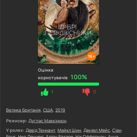
16+
Оцінка
100%
користувачів
1
0
Велика Британія
,
США
,
2019
Режисер:
Дуглас Маккіннон
У ролях:
Девід Теннант
,
Майкл Шин
,
Деніел Мейс
,
Сіан
Брук
,
Нед Деннехі
,
Аріон Бакаре
,
Нік Офферман
,
Анна