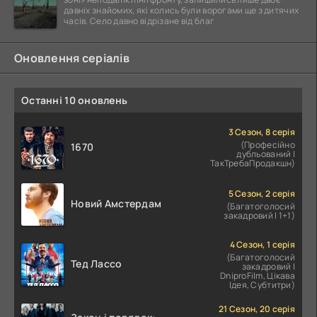
давніх знайомих, які колись були ворогами ще з дитячих
часів. Село давно відрізане від благ
Оновлення серіалів
Останні 10 оновлень
3 Сезон, 8 серія
(Професійно
1670
дубльований |
ТакТребаПродакшн)
5 Сезон, 2 серія
Новий Амстердам
(Багатоголосий
закадровий | 1+1)
4 Сезон, 1 серія
(Багатоголосий
Тед Лассо
закадровий |
DniproFilm, Цікава
Ідея, Субтитри)
21 Сезон, 20 серія