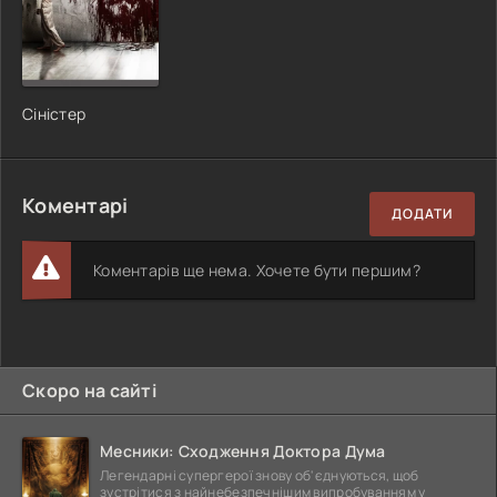
Сіністер
Коментарі
ДОДАТИ
Коментарів ще нема. Хочете бути першим?
Скоро на сайті
Месники: Сходження Доктора Дума
Легендарні супергерої знову об'єднуються, щоб
зустрітися з найнебезпечнішим випробуванням у