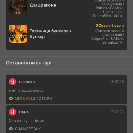
(Багатоголосий
закадровий |
Дім дракона
BaibaKoTV, MGG,
Цікава Ідея,
DniproFilm, Uaflix)
3 Сезон, 5 серія
Таємниця бункера /
(Багатоголосий
закадровий |
Бункер
DniproFilm, UAFLIX,
BaibakooTV)
Останні коментарі
Н
наталка
28.07.26
мені сподобалось
МІЙ СУСІД ТОТОРО
Н
Нана
27.07.26
Хто цю ху....знімає
ДІМ МЕРТВИХ