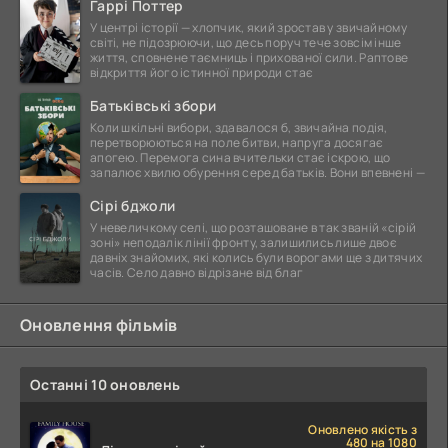
Гаррі Поттер
У центрі історії — хлопчик, який зростав у звичайному
світі, не підозрюючи, що десь поруч тече зовсім інше
життя, сповнене таємниць і прихованої сили. Раптове
відкриття його істинної природи стає
Батьківські збори
Коли шкільні вибори, здавалося б, звичайна подія,
перетворюються на поле битви, напруга досягає
апогею. Перемога сина вчительки стає іскрою, що
запалює хвилю обурення серед батьків. Вони впевнені —
Сірі бджоли
У невеличкому селі, що розташоване в так званій «сірій
зоні» неподалік лінії фронту, залишились лише двоє
давніх знайомих, які колись були ворогами ще з дитячих
часів. Село давно відрізане від благ
Оновлення фільмів
Останні 10 оновлень
Оновлено якість з
480 на 1080