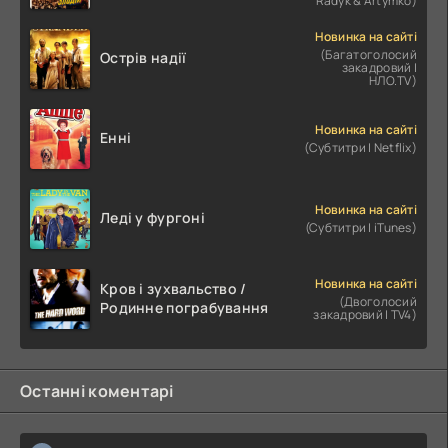
Radyk & Artymko)
Новинка на сайті
(Багатоголосий
Острів надії
закадровий |
НЛО.TV)
Новинка на сайті
Енні
(Субтитри | Netflix)
Новинка на сайті
Леді у фургоні
(Субтитри | iTunes)
Новинка на сайті
Кров і зухвальство /
(Двоголосий
Родинне пограбування
закадровий | TV4)
Останні коментарі