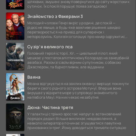
шляхами, змушені знову повернутися до світу жорстоких
сутичок. Їх спокій порушує поява загадкової
Знайомство з Факерами 3
Молодий чоловік Генрі виріс у родині, де спокій —
рідкісне явище, а будь-яке важливе рішення швидко
перетворюється на привід для суперечок і
непорозумінь. Коли він оголошує про намір одружитися,
це
Сузір’я великого пса
Головний герой історії, Хіг, — цивільний пілот, який
мешкає у постапокаліптичному Колорадо на занедбаній
авіабазі. Разом зі своїм вірним супутником, собакою
Джаспером, та буркотливим, але відданим
Ваяна
Моана відгукується на заклик океану і вирішує покинути
береги свого рідного острова Мотунуї. Вперше вона
вирушає у відкрите море у супроводі знаменитого
напівбога Мауї. На них чекає незабутня
Дюна: Частина третя
У галактиці стрімко зростає напруга: встановлений
порядок дедалі більше викликає невдоволення, а
навколо імператора починає згущуватися павутина
прихованих інтриг. Йому доводиться тримати ситуацію