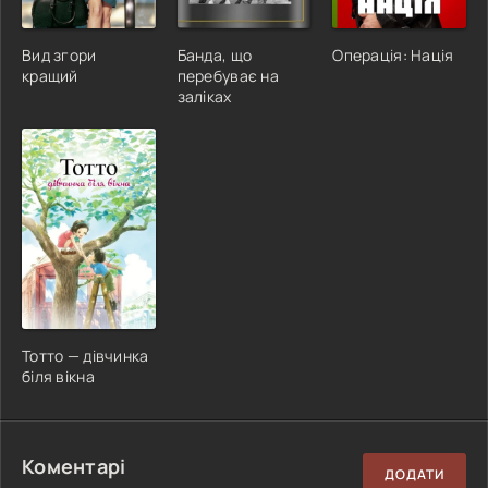
Вид згори
Банда, що
Операція: Нація
кращий
перебуває на
заліках
Тотто — дівчинка
біля вікна
Коментарі
ДОДАТИ