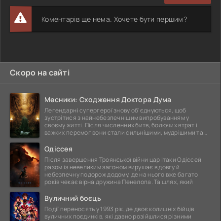
Коментарів ще нема. Хочете бути першим?
Скоро на сайті
Месники: Сходження Доктора Дума
Легендарні супергерої знову об'єднуються, щоб
зустрітися з найнебезпечнішим випробуванням у
своєму житті. Після численних битв, болючих втрат і
важких перемог вони стали сильнішими, мудрішими та
ще
Одіссея
Після завершення Троянської війни цар Ітаки Одіссей
разом із невеликим загоном вирушає в довгу й
небезпечну подорож додому, де на нього вже багато
років чекає вірна дружина Пенелопа. Та шлях, який
Вуличний боєць
Події переносять у 1993 рік, де двоє колишніх бійців
вуличних поєдинків, які давно розійшлися різними