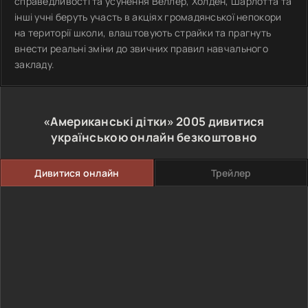
справедливості та усунення Веллер, Холден, Шарлотта та
інші учні беруть участь в акціях громадянської непокори
на території школи, влаштовують страйки та прагнуть
внести реальні зміни до звичних правил навчального
закладу.
«Американські дітки»
2005
дивитися
українською онлайн безкоштовно
Дивитися онлайн
Трейлер