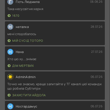
Г
Гість Людмила
08.08.26
Така несусвітня херня
1670
Н
наталка
28.07.26
мені сподобалось
МІЙ СУСІД ТОТОРО
Н
Нана
27.07.26
Хто цю ху....знімає
ДІМ МЕРТВИХ
AdminAdmin
06.07.26
Точно не знаємо, краще запитайте у ТГ каналі цієї команди
що робила Субтитри
ЗАХИСТИТИ АЙДОЛА
Н
Ностардамус
06.07.26