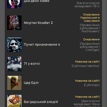
Дім двох сімей
(Багатоголосий
закадровий | ТВ-І)
Оновлення
Українського
озвучення
Мортал Комбат 2
(Професійний
дубльований |
Postmodern)
Оновлення
(Професійний
Пункт призначення 4
дубльований |
CineType)
Новинка на сайті
71 у вогні
(Субтитри | destiny)
Новинка на сайті
Цар Едіп
(Субтитри)
Новинка на сайті
(Двоголосий
Багдадський злодій
закадровий | Slava