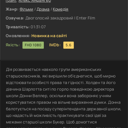
Грант
,
Алекс Анфангер
Жанр:
Фільми
/
Драма
/
Комедія
Озвучка:
Двоголосий закадровий | Enter Film
Тривалість:
01:31:07
Оновлення:
Новинка на сайті
Якість:
IMDb:
FHD 1080
5.6
Дія розвивається навколо групи американських
старшокласників, які вирішили об'єднатися, щоб мирно
відстоювати особисті права та гідності. Холден та його
дівчина Шарлотта ситі по горло поведінкою директора
школи Донни Веллер, оскільки вона забороняє учням
користуватися правом на вільне вираження думки. Донна
балотується на посаду суперінтенданта державної школи,
що надасть їй можливість практикувати свої ідеї за
межами старшої школи Букер. Щоб домогтися