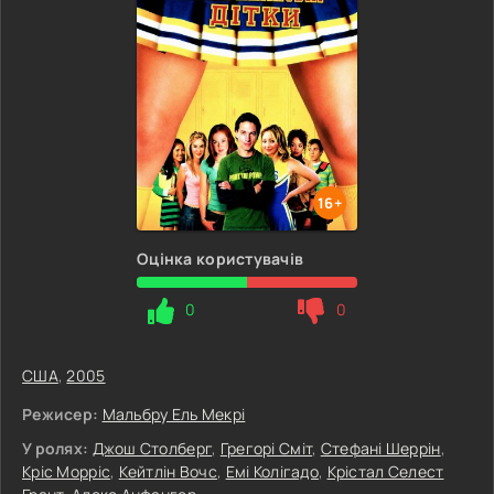
16+
Оцінка користувачів
0
0
США
,
2005
Режисер:
Мальбру Ель Мекрі
У ролях:
Джош Столберг
,
Грегорі Сміт
,
Стефані Шеррін
,
Кріс Морріс
,
Кейтлін Вочс
,
Емі Колігадо
,
Крістал Селест