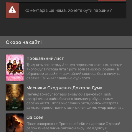
Коментарів ще нема. Хочете бути першим?
Скоро на сайті
Прощальний лист
Тридцять років тому Аланур пережила кохання, заради
якого була готова піти проти волі заможної родини. Її
обранцем став Зія — звичайний хлопець без впливу та
статків. Та їхнім планам не судилося
Месники: Сходження Доктора Дума
Легендарні супергерої знову об'єднуються, щоб
зустрітися з найнебезпечнішим випробуванням у
своєму житті. Після численних битв, болючих втрат і
важких перемог вони стали сильнішими, мудрішими та
ще
Одіссея
Після завершення Троянської війни цар Ітаки Одіссей
разом із невеликим загоном вирушає в довгу й