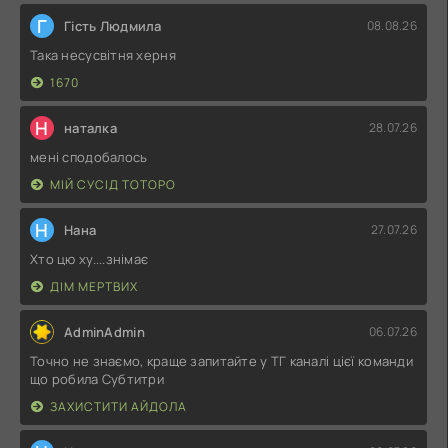
Г
Гість Людмила
08.08.26
Така несусвітня херня
1670
Н
наталка
28.07.26
мені сподобалось
МІЙ СУСІД ТОТОРО
Н
Нана
27.07.26
Хто цю ху....знімає
ДІМ МЕРТВИХ
AdminAdmin
06.07.26
Точно не знаємо, краще запитайте у ТГ каналі цієї команди
що робила Субтитри
ЗАХИСТИТИ АЙДОЛА