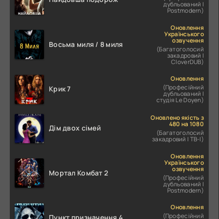
дубльований |
Postmodern)
Оновлення
Українського
озвучення
Восьма миля / 8 миля
(Багатоголосий
закадровий |
CloverDUB)
Оновлення
(Професійний
Крик 7
дубльований |
студія Le Doyen)
Оновлено якість з
480 на 1080
Дім двох сімей
(Багатоголосий
закадровий | ТВ-І)
Оновлення
Українського
озвучення
Мортал Комбат 2
(Професійний
дубльований |
Postmodern)
Оновлення
(Професійний
Пункт призначення 4