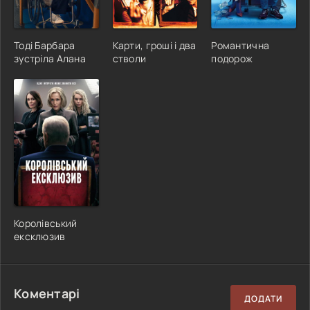
Тоді Барбара
Карти, гроші і два
Романтична
зустріла Алана
стволи
подорож
Королівський
ексклюзив
Коментарі
ДОДАТИ