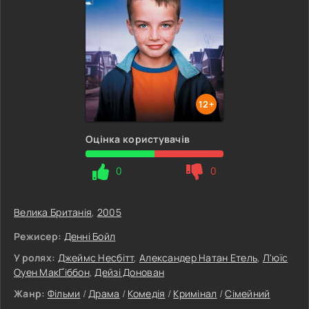
12+
Оцінка користувачів
0
0
Велика Британія
,
2005
Режисер:
Денні Бойл
У ролях:
Джеймс Несбітт
,
Александер Натан Етель
,
Л'юїс
Оуен МакҐіббон
,
Дейзі Донован
Жанр:
Фільми
/
Драма
/
Комедія
/
Кримінал
/
Сімейний