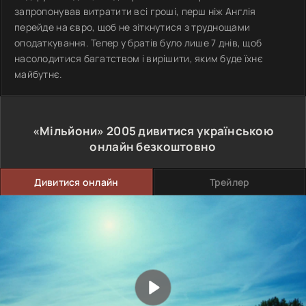
запропонував витратити всі гроші, перш ніж Англія
перейде на євро, щоб не зіткнутися з труднощами
оподаткування. Тепер у братів було лише 7 днів, щоб
насолодитися багатством і вирішити, яким буде їхнє
майбутнє.
«Мільйони»
2005
дивитися українською
онлайн безкоштовно
Дивитися онлайн
Трейлер