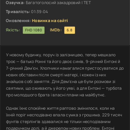
Озвучка:
Багатоголосий закадровий | ТЕТ
Тривалість:
01:39:04
Оновлення:
Новинка на сайті
Якість:
IMDb:
FHD 1080
6.8
У новому будинку, поруч із залізницею, тепер мешкало
троє — батько Ронні та його двоє синів, 9-річний Ентоні й
7-річний Дем’єн. Хлопчики намагалися пристосуватися до
нових обставин після смерті матері, і кожен із них
знайшов собі заняття. Для Дем'єна це були розмови зі
святими, що оживають у його уяві, а для Ентоні — турбота
про молодшого брата і власні плани на майбутнє.
Однак їхнє спокійне життя раптово змінилося, коли на
їхній поріг несподівано впала сумка з грошима. 229 тисяч
фунтів стерлінгів здавалися не тільки несподіваним
подарунком долі, а й джерелом нових проблем. Ентоні