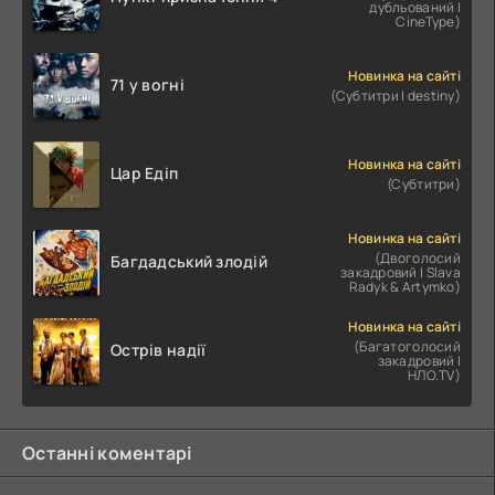
дубльований |
CineType)
Новинка на сайті
71 у вогні
(Субтитри | destiny)
Новинка на сайті
Цар Едіп
(Субтитри)
Новинка на сайті
(Двоголосий
Багдадський злодій
закадровий | Slava
Radyk & Artymko)
Новинка на сайті
(Багатоголосий
Острів надії
закадровий |
НЛО.TV)
Останні коментарі