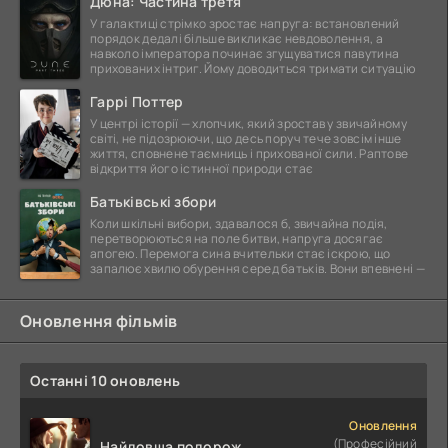
Дюна: Частина третя
У галактиці стрімко зростає напруга: встановлений
порядок дедалі більше викликає невдоволення, а
навколо імператора починає згущуватися павутина
прихованих інтриг. Йому доводиться тримати ситуацію
Гаррі Поттер
У центрі історії — хлопчик, який зростав у звичайному
світі, не підозрюючи, що десь поруч тече зовсім інше
життя, сповнене таємниць і прихованої сили. Раптове
відкриття його істинної природи стає
Батьківські збори
Коли шкільні вибори, здавалося б, звичайна подія,
перетворюються на поле битви, напруга досягає
апогею. Перемога сина вчительки стає іскрою, що
запалює хвилю обурення серед батьків. Вони впевнені —
Оновлення фільмів
Останні 10 оновлень
Оновлення
(Професійний
Найдовша подорож