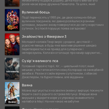
небезпечну подорож додому, де на нього вже багато
років чекає вірна дружина Пенелопа. Та шлях, який
Вуличний боєць
Події переносять у 1993 рік, де двоє колишніх бійців
вуличних поєдинків, які давно розійшлися різними
шляхами, змушені знову повернутися до світу жорстоких
сутичок. Їх спокій порушує поява загадкової
Знайомство з Факерами 3
Молодий чоловік Генрі виріс у родині, де спокій —
рідкісне явище, а будь-яке важливе рішення швидко
перетворюється на привід для суперечок і
непорозумінь. Коли він оголошує про намір одружитися,
це
Сузір’я великого пса
Головний герой історії, Хіг, — цивільний пілот, який
мешкає у постапокаліптичному Колорадо на занедбаній
авіабазі. Разом зі своїм вірним супутником, собакою
Джаспером, та буркотливим, але відданим
Ваяна
Моана відгукується на заклик океану і вирішує покинути
береги свого рідного острова Мотунуї. Вперше вона
вирушає у відкрите море у супроводі знаменитого
напівбога Мауї. На них чекає незабутня