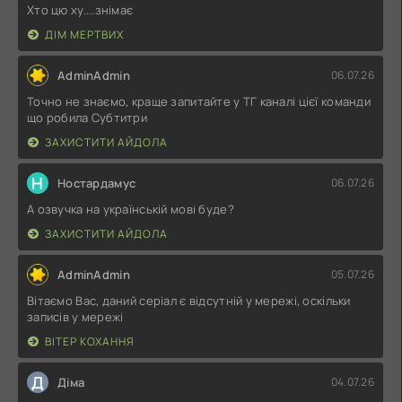
Хто цю ху....знімає
ДІМ МЕРТВИХ
AdminAdmin
06.07.26
Точно не знаємо, краще запитайте у ТГ каналі цієї команди
що робила Субтитри
ЗАХИСТИТИ АЙДОЛА
Н
Ностардамус
06.07.26
А озвучка на українській мові буде?
ЗАХИСТИТИ АЙДОЛА
AdminAdmin
05.07.26
Вітаємо Вас, даний серіал є відсутній у мережі, оскільки
записів у мережі
ВІТЕР КОХАННЯ
Д
Діма
04.07.26