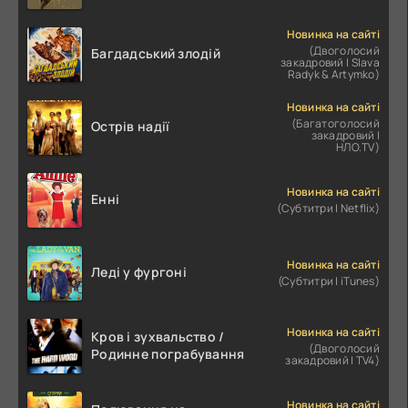
Новинка на сайті
(Двоголосий
Багдадський злодій
закадровий | Slava
Radyk & Artymko)
Новинка на сайті
(Багатоголосий
Острів надії
закадровий |
НЛО.TV)
Новинка на сайті
Енні
(Субтитри | Netflix)
Новинка на сайті
Леді у фургоні
(Субтитри | iTunes)
Новинка на сайті
Кров і зухвальство /
(Двоголосий
Родинне пограбування
закадровий | TV4)
Новинка на сайті