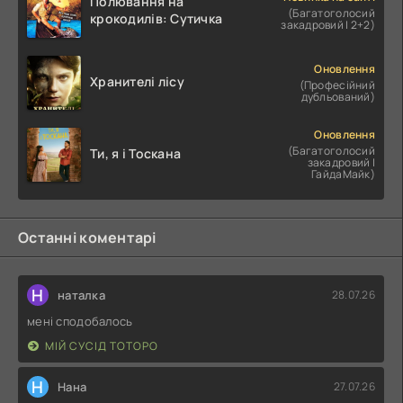
Полювання на
(Багатоголосий
крокодилів: Сутичка
закадровий | 2+2)
Оновлення
Хранителі лісу
(Професійний
дубльований)
Оновлення
(Багатоголосий
Ти, я і Тоскана
закадровий |
ГайдаМайк)
Останні коментарі
Н
наталка
28.07.26
мені сподобалось
МІЙ СУСІД ТОТОРО
Н
Нана
27.07.26