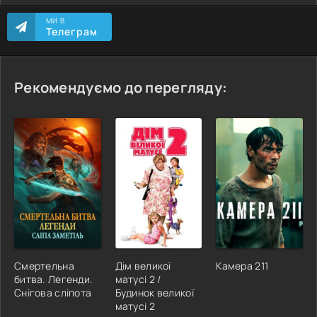
МИ В
Телеграм
Рекомендуємо до перегляду:
Смертельна
Дім великої
Камера 211
битва. Легенди.
матусі 2 /
Снігова сліпота
Будинок великої
матусі 2