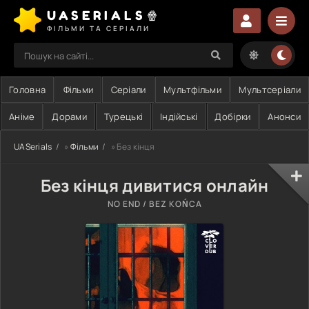
UASERIALS🍿
ФІЛЬМИ ТА СЕРІАЛИ
Головна
Фільми
Серіали
Мультфільми
Мультсеріали
Аніме
Дорами
Турецькі
Індійські
Добірки
Анонси
UASerials
»
Фільми
» Без кінця
Без кінця дивитися онлайн
NO END / BEZ KOŃCA