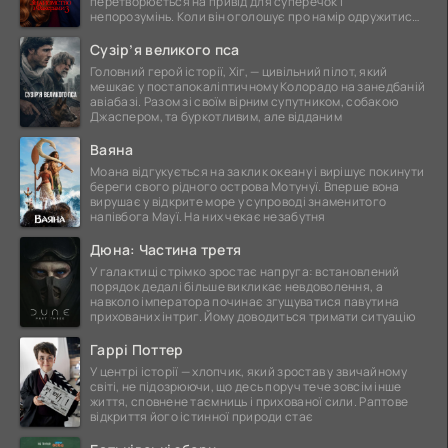
перетворюється на привід для суперечок і
непорозумінь. Коли він оголошує про намір одружитися,
це
Сузір’я великого пса
Головний герой історії, Хіг, — цивільний пілот, який
мешкає у постапокаліптичному Колорадо на занедбаній
авіабазі. Разом зі своїм вірним супутником, собакою
Джаспером, та буркотливим, але відданим
Ваяна
Моана відгукується на заклик океану і вирішує покинути
береги свого рідного острова Мотунуї. Вперше вона
вирушає у відкрите море у супроводі знаменитого
напівбога Мауї. На них чекає незабутня
Дюна: Частина третя
У галактиці стрімко зростає напруга: встановлений
порядок дедалі більше викликає невдоволення, а
навколо імператора починає згущуватися павутина
прихованих інтриг. Йому доводиться тримати ситуацію
Гаррі Поттер
У центрі історії — хлопчик, який зростав у звичайному
світі, не підозрюючи, що десь поруч тече зовсім інше
життя, сповнене таємниць і прихованої сили. Раптове
відкриття його істинної природи стає