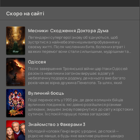
Скоро на сайті
Месники: Сходження Доктора Дума
Легендарні супергерої знову об'єднуються, щоб
зустрітися з найнебезпечнішим випробуванням у
своєму житті. Після численних битв, болючих втрат і
важких перемог вони стали сильнішими, мудрішими та
ще
Одіссея
Після завершення Троянської війни цар Ітаки Одіссей
разом із невеликим загоном вирушає в довгу й
небезпечну подорож додому, де на нього вже багато
років чекає вірна дружина Пенелопа. Та шлях, який
Вуличний боєць
Події переносять у 1993 рік, де двоє колишніх бійців
вуличних поєдинків, які давно розійшлися різними
шляхами, змушені знову повернутися до світу жорстоких
сутичок. Їх спокій порушує поява загадкової
Знайомство з Факерами 3
Молодий чоловік Генрі виріс у родині, де спокій —
рідкісне явище, а будь-яке важливе рішення швидко