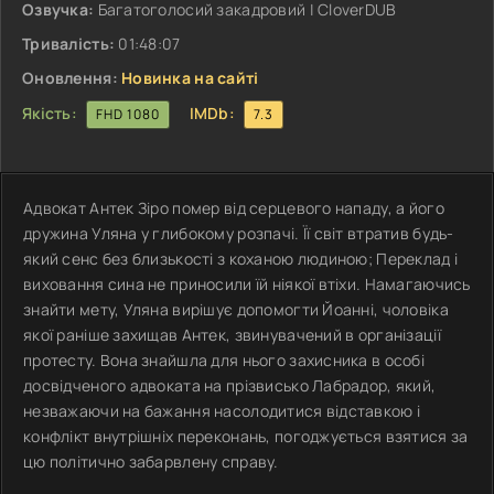
Озвучка:
Багатоголосий закадровий | CloverDUB
Тривалість:
01:48:07
Оновлення:
Новинка на сайті
Якість:
IMDb:
FHD 1080
7.3
Адвокат Антек Зіро помер від серцевого нападу, а його
дружина Уляна у глибокому розпачі. Її світ втратив будь-
який сенс без близькості з коханою людиною; Переклад і
виховання сина не приносили їй ніякої втіхи. Намагаючись
знайти мету, Уляна вирішує допомогти Йоанні, чоловіка
якої раніше захищав Антек, звинувачений в організації
протесту. Вона знайшла для нього захисника в особі
досвідченого адвоката на прізвисько Лабрадор, який,
незважаючи на бажання насолодитися відставкою і
конфлікт внутрішніх переконань, погоджується взятися за
цю політично забарвлену справу.