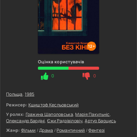
12+
Оцінка користувачів
0
0
Польща
,
1985
Режисер:
Кшиштоф Кесльовський
У ролях:
Гражина Шаполовська
,
Марія Пакульніс
,
Олександр Бардіні
,
Єжи Радзівіловіч
,
Артур Барцись
Жанр:
Фільми
/
Драма
/
Романтичний
/
Фентезі