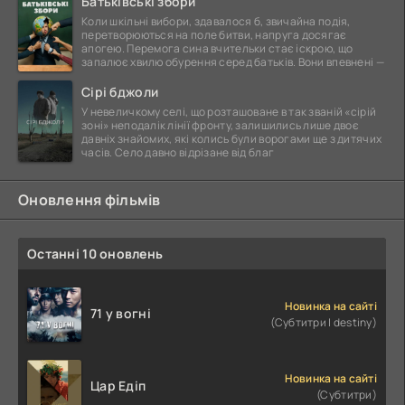
Батьківські збори
Коли шкільні вибори, здавалося б, звичайна подія,
перетворюються на поле битви, напруга досягає
апогею. Перемога сина вчительки стає іскрою, що
запалює хвилю обурення серед батьків. Вони впевнені —
Сірі бджоли
У невеличкому селі, що розташоване в так званій «сірій
зоні» неподалік лінії фронту, залишились лише двоє
давніх знайомих, які колись були ворогами ще з дитячих
часів. Село давно відрізане від благ
Оновлення фільмів
Останні 10 оновлень
Новинка на сайті
71 у вогні
(Субтитри | destiny)
Новинка на сайті
Цар Едіп
(Субтитри)