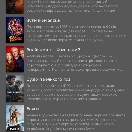
разом із невеликим загоном вирушає в довгу й
небезпечну подорож додому, де на нього вже багато
років чекає вірна дружина Пенелопа. Та шлях, який
Вуличний боєць
Події переносять у 1993 рік, де двоє колишніх бійців
вуличних поєдинків, які давно розійшлися різними
шляхами, змушені знову повернутися до світу жорстоких
сутичок. Їх спокій порушує поява загадкової
Знайомство з Факерами 3
Молодий чоловік Генрі виріс у родині, де спокій —
рідкісне явище, а будь-яке важливе рішення швидко
перетворюється на привід для суперечок і
непорозумінь. Коли він оголошує про намір одружитися,
це
Сузір’я великого пса
Головний герой історії, Хіг, — цивільний пілот, який
мешкає у постапокаліптичному Колорадо на занедбаній
авіабазі. Разом зі своїм вірним супутником, собакою
Джаспером, та буркотливим, але відданим
Ваяна
Моана відгукується на заклик океану і вирішує покинути
береги свого рідного острова Мотунуї. Вперше вона
вирушає у відкрите море у супроводі знаменитого
напівбога Мауї. На них чекає незабутня