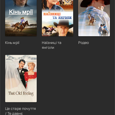
Кінь мрії
Наїзниці та
Родео
янголи
Це старе почуття
/ Те давнє