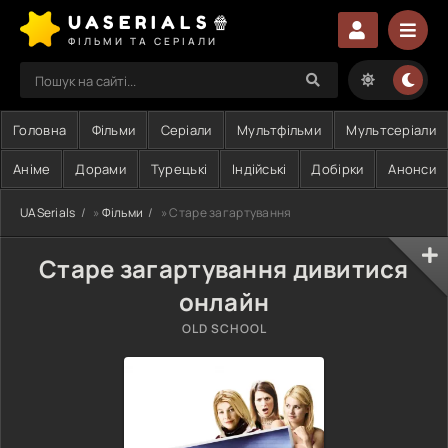
UASERIALS🍿
ФІЛЬМИ ТА СЕРІАЛИ
Головна
Фільми
Серіали
Мультфільми
Мультсеріали
Аніме
Дорами
Турецькі
Індійські
Добірки
Анонси
UASerials
»
Фільми
» Старе загартування
Старе загартування дивитися
онлайн
OLD SCHOOL