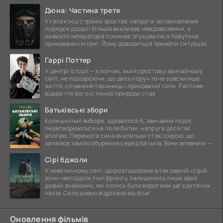
Дюна: Частина третя
У галактиці стрімко зростає напруга: встановлений
порядок дедалі більше викликає невдоволення, а
навколо імператора починає згущуватися павутина
прихованих інтриг. Йому доводиться тримати ситуацію
Гаррі Поттер
У центрі історії — хлопчик, який зростав у звичайному
світі, не підозрюючи, що десь поруч тече зовсім інше
життя, сповнене таємниць і прихованої сили. Раптове
відкриття його істинної природи стає
Батьківські збори
Коли шкільні вибори, здавалося б, звичайна подія,
перетворюються на поле битви, напруга досягає
апогею. Перемога сина вчительки стає іскрою, що
запалює хвилю обурення серед батьків. Вони впевнені —
Сірі бджоли
У невеличкому селі, що розташоване в так званій «сірій
зоні» неподалік лінії фронту, залишились лише двоє
давніх знайомих, які колись були ворогами ще з дитячих
часів. Село давно відрізане від благ
Оновлення фільмів