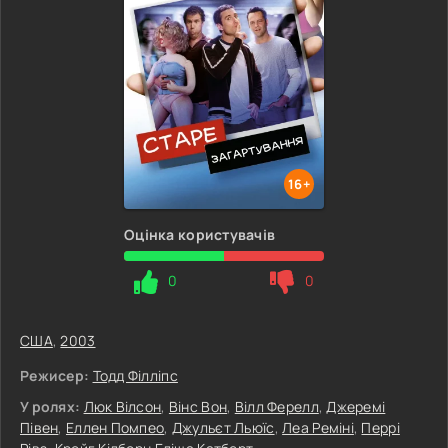
16+
Оцінка користувачів
0
0
США
,
2003
Режисер:
Тодд Філліпс
У ролях:
Люк Вілсон
,
Вінс Вон
,
Вілл Ферелл
,
Джеремі
Півен
,
Еллен Помпео
,
Джульєт Льюїс
,
Леа Реміні
,
Перрі