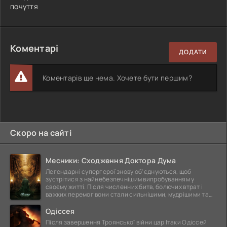
почуття
Коментарі
ДОДАТИ
Коментарів ще нема. Хочете бути першим?
Скоро на сайті
Месники: Сходження Доктора Дума
Легендарні супергерої знову об'єднуються, щоб
зустрітися з найнебезпечнішим випробуванням у
своєму житті. Після численних битв, болючих втрат і
важких перемог вони стали сильнішими, мудрішими та
ще
Одіссея
Після завершення Троянської війни цар Ітаки Одіссей