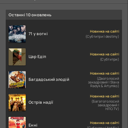
Останні 10 оновлень
Новинка на сайті
71 у вогні
(Субтитри | destiny)
Новинка на сайті
Цар Едіп
(Субтитри)
Новинка на сайті
(Двоголосий
Багдадський злодій
закадровий | Slava
Radyk & Artymko)
Новинка на сайті
(Багатоголосий
Острів надії
закадровий |
НЛО.TV)
Новинка на сайті
Енні
(Субтитри | Netflix)