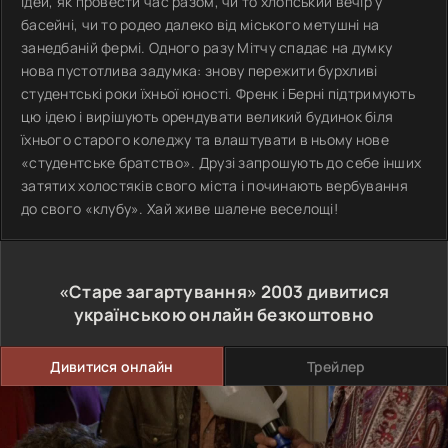
ідей, як провести час разом, чи то хлопський вечір у
басейні, чи то родео далеко від міського метушні на
занедбаній фермі. Одного разу Мітчу спадає на думку
нова пустотлива задумка: знову пережити бурхливі
студентські роки їхньої юності. Френк і Берні підтримують
цю ідею і вирішують орендувати великий будинок біля
їхнього старого коледжу та влаштувати в ньому нове
«студентське братство». Друзі запрошують до себе інших
затятих холостяків свого міста і починають вербування
до свого «клубу». Хай живе шалене веселощі!
«Старе загартування»
2003
дивитися
українською онлайн безкоштовно
Дивитися онлайн
Трейлер