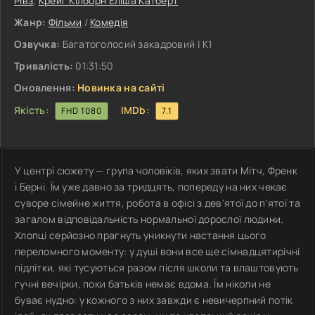
Рівз
,
Крейг Кілборн Еліша Катберт
Жанр:
Фільми
/
Комедія
Озвучка:
Багатоголосий закадровий | К1
Тривалість:
01:31:50
Оновлення:
Новинка на сайті
Якість:
IMDb:
FHD 1080
7.1
У центрі сюжету — група чоловіків, яких звати Мітч, Френк
і Берні. Їм уже давно за тридцять, попереду на них чекає
суворе сімейне життя, робота в офісі з дев'ятої до п'ятої та
загалом відповідальність нормальної дорослої людини.
Хлопці серйозно прагнуть уникнути настання цього
переломного моменту: у душі вони все ще сімнадцятирічні
підлітки, які тусуються разом після школи та влаштовують
гучні вечірки, поки батьків немає вдома. Їм ніколи не
буває нудно: у кожного з них завжди є невичерпний потік