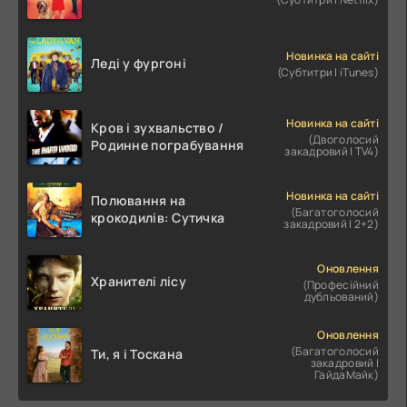
Новинка на сайті
Леді у фургоні
(Субтитри | iTunes)
Новинка на сайті
Кров і зухвальство /
(Двоголосий
Родинне пограбування
закадровий | TV4)
Новинка на сайті
Полювання на
(Багатоголосий
крокодилів: Сутичка
закадровий | 2+2)
Оновлення
Хранителі лісу
(Професійний
дубльований)
Оновлення
(Багатоголосий
Ти, я і Тоскана
закадровий |
ГайдаМайк)