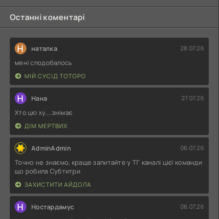
Останні коментарі
Н
наталка
28.07.26
мені сподобалось
МІЙ СУСІД ТОТОРО
Н
Нана
27.07.26
Хто цю ху....знімає
ДІМ МЕРТВИХ
AdminAdmin
06.07.26
Точно не знаємо, краще запитайте у ТГ каналі цієї команди
що робила Субтитри
ЗАХИСТИТИ АЙДОЛА
Н
Ностардамус
06.07.26