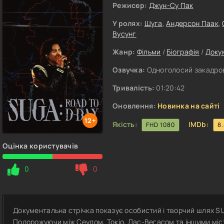
Режисер:
Джун-Су Пак
У ролях:
Шуга
,
Андерсон Паак
,
Вусунг
Жанр:
Фільми
/
Біографія
/
Доку
Озвучка:
Одноголосий закадров
Тривалість:
01:20:42
Оновлення:
Новинка на сайті
12+
Якість:
IMDb:
FHD 1080
8
Оцінка користувачів
0
0
Документальна стрічка показує особистий і творчий шлях SU
Подорожуючи між Сеулом, Токіо, Лас-Вегасом та іншими міс