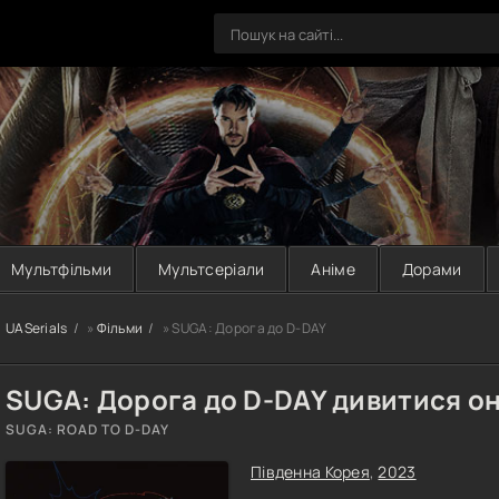
Мультфільми
Мультсеріали
Аніме
Дорами
UASerials
»
Фільми
» SUGA: Дорога до D-DAY
SUGA: Дорога до D-DAY дивитися о
SUGA: ROAD TO D-DAY
Південна Корея
,
2023