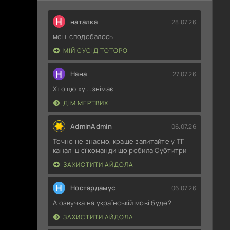
Н
наталка
28.07.26
мені сподобалось
МІЙ СУСІД ТОТОРО
Н
Нана
27.07.26
Хто цю ху....знімає
ДІМ МЕРТВИХ
AdminAdmin
06.07.26
Точно не знаємо, краще запитайте у ТГ
каналі цієї команди що робила Субтитри
ЗАХИСТИТИ АЙДОЛА
Н
Ностардамус
06.07.26
А озвучка на українській мові буде?
ЗАХИСТИТИ АЙДОЛА