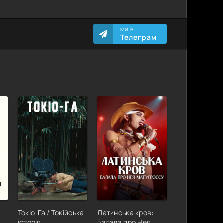
МИ В
Телеграм
Токіо-Га / Токійська
Латинська кров:
історія
Балада про Нея