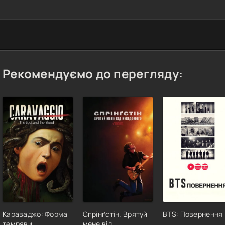
Рекомендуємо до перегляду:
Караваджо: Форма
Спрінґстін. Врятуй
BTS: Повернення
темряви
мене від