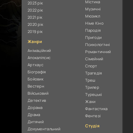
Містика
2023 рік
Музичні
2022 рік
Мюзикл
2021 рік
Німе Кіно
2020 рік
Пародія
2019 рік
Пригоди
Жанри
Психологічні
Анімаційний
Романтичний
Апокаліпсис
Сімейний
Артхаус
Спорт
Біографія
Трагедія
Бойовик
Треш
Вестерн
Трилер
Військовий
Турецькі
Детектив
Жахи
Дорама
Фантастика
Драма
Фентезі
Дитячий
Студія
Документальний