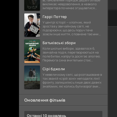
встановлений порядок дедалі більше
викликає невдоволення, а навколо
імператора починає згущуватися
павутина прихованих інтриг. Йому
доводиться тримати ситуацію
Гаррі Поттер
У центрі історії — хлопчик, який
зростав у звичайному світі, не
підозрюючи, що десь поруч тече
зовсім інше життя, сповнене таємниць
і прихованої сили. Раптове відкриття
його істинної природи стає
Батьківські збори
Коли шкільні вибори, здавалося б,
звичайна подія, перетворюються на
поле битви, напруга досягає апогею.
Перемога сина вчительки стає
іскрою, що запалює хвилю обурення
серед батьків. Вони впевнені —
Сірі бджоли
У невеличкому селі, що розташоване в
так званій «сірій зоні» неподалік лінії
фронту, залишились лише двоє давніх
знайомих, які колись були ворогами
ще з дитячих часів. Село давно
відрізане від благ
Оновлення фільмів
Останні 10 оновлень