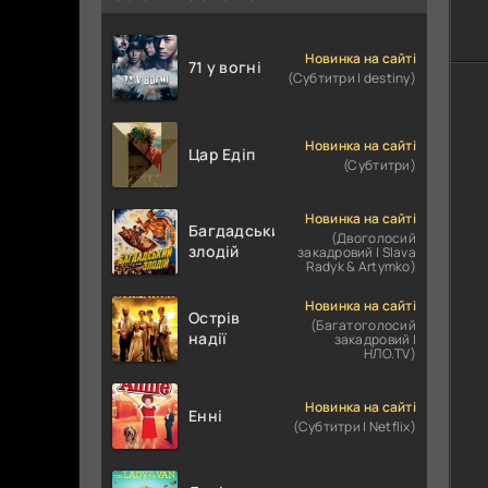
Новинка на сайті
71 у вогні
(Субтитри | destiny)
Новинка на сайті
Цар Едіп
(Субтитри)
Новинка на сайті
Багдадський
(Двоголосий
злодій
закадровий | Slava
Radyk & Artymko)
Новинка на сайті
Острів
(Багатоголосий
надії
закадровий |
НЛО.TV)
Новинка на сайті
Енні
(Субтитри | Netflix)