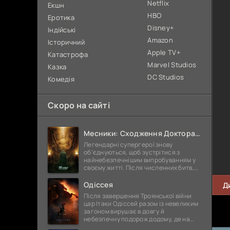
Netflix
Екшн
HBO
Еротика
Disney+
Індійські
Amazon
Історичний
Apple TV+
Катастрофа
Marvel Studios
Казка
DC Studios
Комедія
Скоро на сайті
Месники: Сходження Доктора Дума
Легендарні супергерої знову
об'єднуються, щоб зустрітися з
найнебезпечнішим випробуванням у
своєму житті. Після численних битв,
болючих втрат і важких перемог вони
стали сильнішими, мудрішими та ще
Одіссея
Д
Після завершення Троянської війни
цар Ітаки Одіссей разом із невеликим
загоном вирушає в довгу й
небезпечну подорож додому, де на
нього вже багато років чекає вірна