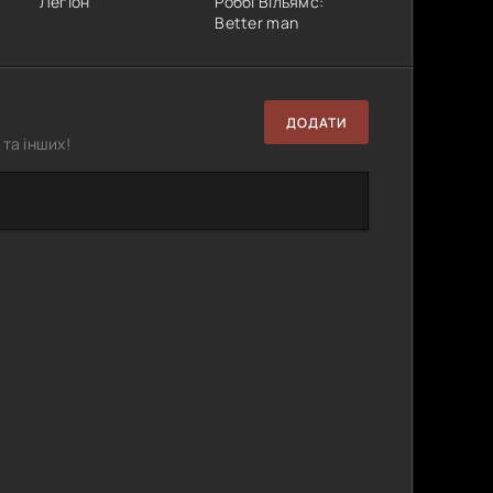
Легіон
Роббі Вільямс:
Better man
ДОДАТИ
та інших!