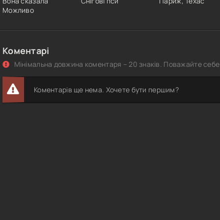
Вона сказала
Снігові пси
Париж, Техас
Можливо
Коментарі
Мінімальна довжина коментаря – 20 знаків. Поважайте себе 
Коментарів ще нема. Хочете бути першим?