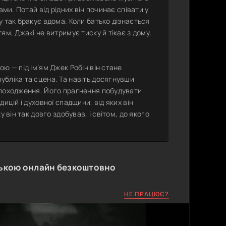
ми. Потай від рідних він починає співати у
 так бракує вдома. Коли батько дізнається
м, Джакі не витримує тиску й тікає з дому,
ю — під ім’ям Джек Робін він стане
бліка та сцена. Та навіть досягнувши
 походження. Його прагнення побудувати
ицій і духовної спадщини, від яких він
 він так довго здобував, і світом, до якого
ською онлайн безкоштовно
НЕ ПРАЦЮЄ?