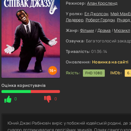
Режисер:
Алан Кросленд
У ролях:
Ел Джолсон
,
Мей МакЕ
Ледерер
,
Роберт Гордон
,
Річард
Жанр:
Фільми
/
Драма
/
Мюзикл
Озвучка:
Багатоголосий закадр
Тривалість:
01:36:14
Оновлення:
Новинка на сайті
16+
Якість:
IMDb:
FHD 1080
6
Оцінка користувачів
0
0
Юний Джакі Рабіновіч виріс у побожній юдейській родині, де 
суворо дотримувалися релігійних звичаїв. Однак самого хл