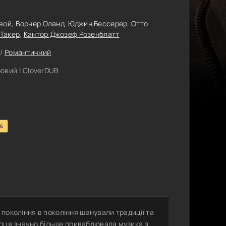
вой
,
Ворнер Оланд
,
Юджин Бессерер
,
Отто
 Такер
,
Кантор Джозеф Розенблатт
/
Романтичний
овий | CloverDUB
.4
з покоління в покоління шанували традиції та
опця значно більше приваблювала музика з