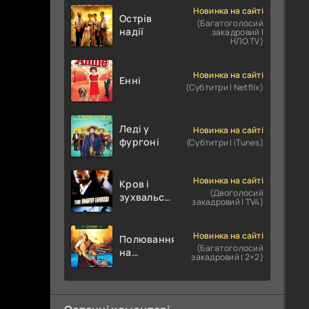
Новинка на сайті
Острів
(Багатоголосий
надії
закадровий |
НЛО.TV)
Новинка на сайті
Енні
(Субтитри | Netflix)
Леді у
Новинка на сайті
фургоні
(Субтитри | iTunes)
Новинка на сайті
Кров і
(Двоголосий
зухвальство
закадровий | TV4)
/ Родинне
пограбування
Новинка на сайті
Полювання
(Багатоголосий
на
закадровий | 2+2)
крокодилів:
Сутичка