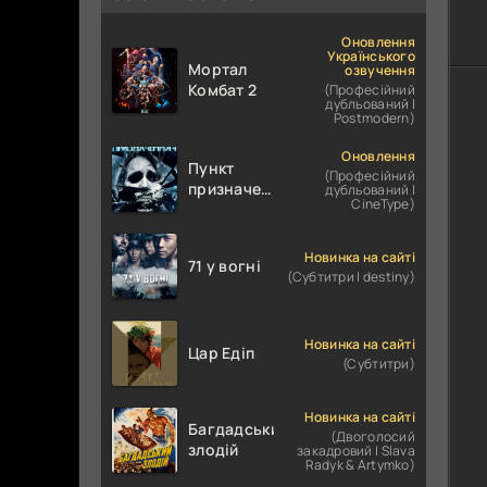
Оновлення
Українського
Мортал
озвучення
Комбат 2
(Професійний
дубльований |
Postmodern)
Оновлення
Пункт
(Професійний
призначення
дубльований |
CineType)
4
Новинка на сайті
71 у вогні
(Субтитри | destiny)
Новинка на сайті
Цар Едіп
(Субтитри)
Новинка на сайті
Багдадський
(Двоголосий
злодій
закадровий | Slava
Radyk & Artymko)