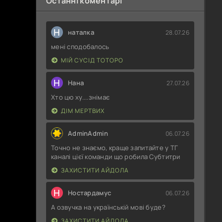
Останні коментарі
Н
наталка
28.07.26
мені сподобалось
МІЙ СУСІД ТОТОРО
Н
Нана
27.07.26
Хто цю ху....знімає
ДІМ МЕРТВИХ
AdminAdmin
06.07.26
Точно не знаємо, краще запитайте у ТГ
каналі цієї команди що робила Субтитри
ЗАХИСТИТИ АЙДОЛА
Н
Ностардамус
06.07.26
А озвучка на українській мові буде?
ЗАХИСТИТИ АЙДОЛА