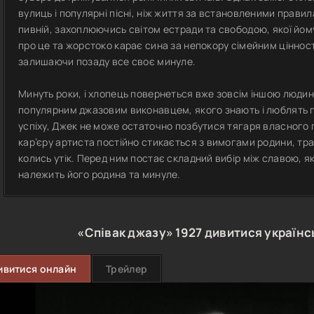
вулиць і популярні пісні, ніж життя за встановленими правила
пивній, захоплюючись світом естради та свободою, якої йому
про це та жорстоко карає сина за непокору сімейним цінностя
залишаючи позаду все своє минуле.
Минуть роки, і хлопець повернеться вже зовсім іншою людино
популярним джазовим виконавцем, якого знають і люблять пу
успіху, Джек не може остаточно позбутися тягаря власного
кар’єру артиста постійно стикається з вимогами родини, трад
колись утік. Перед ним постає складний вибір між славою, яку
належить його родина та минуле.
«Співак джазу»
1927
дивитися україн
ивитися онлайн
Трейлер