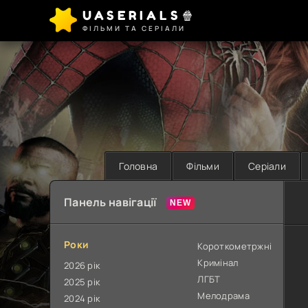
UASERIALS🍿
ФІЛЬМИ ТА СЕРІАЛИ
Головна
Фільми
Серіали
Панель навігації
Роки
Короткометржні
Кримінал
2026 рік
ЛГБТ
2025 рік
Мелодрама
2024 рік