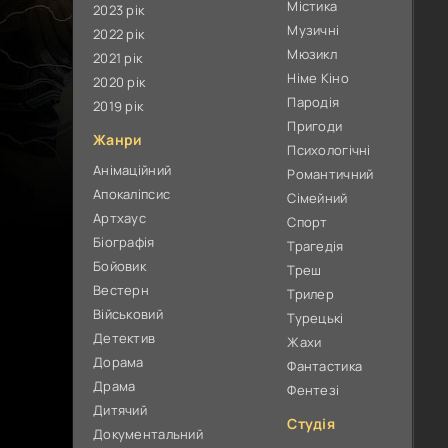
Містика
2023 рік
Музичні
2022 рік
Мюзикл
2021 рік
Німе Кіно
2020 рік
Пародія
2019 рік
Пригоди
Жанри
Психологічні
Анімаційний
Романтичний
Апокаліпсис
Сімейний
Артхаус
Спорт
Біографія
Трагедія
Бойовик
Треш
Вестерн
Трилер
Військовий
Турецькі
Детектив
Жахи
Дорама
Фантастика
Драма
Фентезі
Дитячий
Студія
Документальний