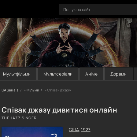
Мультфільми
Мультсеріали
Аніме
Дорами
UASerials
»
Фільми
» Співак джазу
Співак джазу дивитися онлайн
THE JAZZ SINGER
США
,
1927