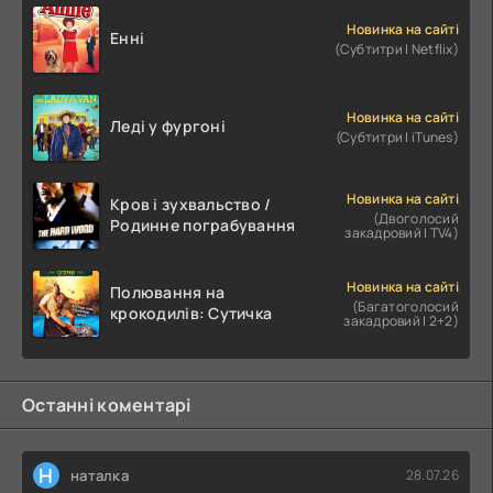
Новинка на сайті
Енні
(Субтитри | Netflix)
Новинка на сайті
Леді у фургоні
(Субтитри | iTunes)
Новинка на сайті
Кров і зухвальство /
(Двоголосий
Родинне пограбування
закадровий | TV4)
Новинка на сайті
Полювання на
(Багатоголосий
крокодилів: Сутичка
закадровий | 2+2)
Останні коментарі
Н
наталка
28.07.26