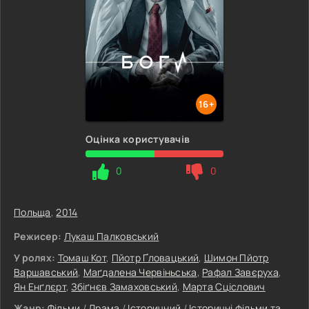
16+
Оцінка користувачів
0
0
Польща
,
2014
Режисер:
Лукаш Палковський
У ролях:
Томаш Кот
,
Пйотр Ґловацький
,
Шимон Пйотр
Варшавський
,
Маґдалена Червіньська
,
Рафал Завєруха
,
Ян Енґлєрт
,
Збіґнєв Замаховський
,
Марта Сціслович
Жанр:
Фільми
/
Драма
/
Історичний
/
Історичні фільми та