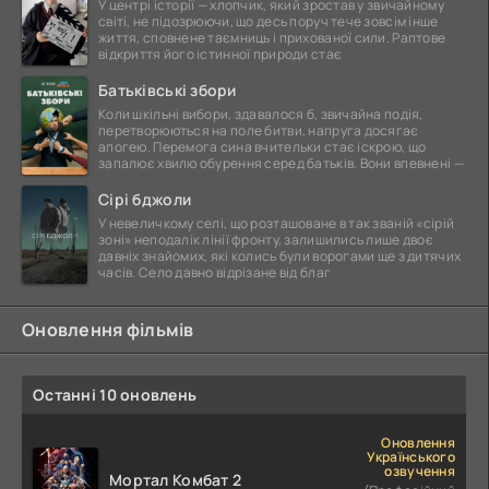
У центрі історії — хлопчик, який зростав у звичайному
світі, не підозрюючи, що десь поруч тече зовсім інше
життя, сповнене таємниць і прихованої сили. Раптове
відкриття його істинної природи стає
Батьківські збори
Коли шкільні вибори, здавалося б, звичайна подія,
перетворюються на поле битви, напруга досягає
апогею. Перемога сина вчительки стає іскрою, що
запалює хвилю обурення серед батьків. Вони впевнені —
Сірі бджоли
У невеличкому селі, що розташоване в так званій «сірій
зоні» неподалік лінії фронту, залишились лише двоє
давніх знайомих, які колись були ворогами ще з дитячих
часів. Село давно відрізане від благ
Оновлення фільмів
Останні 10 оновлень
Оновлення
Українського
озвучення
Мортал Комбат 2