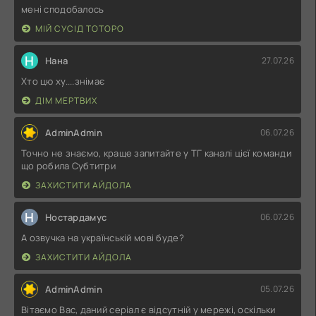
мені сподобалось
МІЙ СУСІД ТОТОРО
Н
Нана
27.07.26
Хто цю ху....знімає
ДІМ МЕРТВИХ
AdminAdmin
06.07.26
Точно не знаємо, краще запитайте у ТГ каналі цієї команди
що робила Субтитри
ЗАХИСТИТИ АЙДОЛА
Н
Ностардамус
06.07.26
А озвучка на українській мові буде?
ЗАХИСТИТИ АЙДОЛА
AdminAdmin
05.07.26
Вітаємо Вас, даний серіал є відсутній у мережі, оскільки