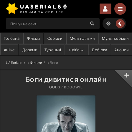
UASERIALS🍿
ФІЛЬМИ ТА СЕРІАЛИ
Головна
Фільми
Серіали
Мультфільми
Мультсеріали
Аніме
Дорами
Турецькі
Індійські
Добірки
Анонси
UASerials
»
Фільми
» Боги
Боги дивитися онлайн
GODS / BOGOWIE