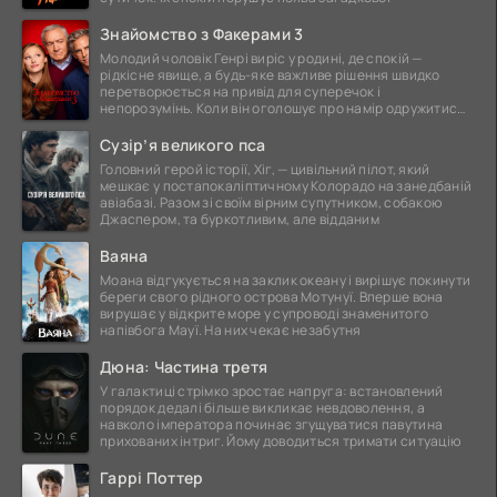
Знайомство з Факерами 3
Молодий чоловік Генрі виріс у родині, де спокій —
рідкісне явище, а будь-яке важливе рішення швидко
перетворюється на привід для суперечок і
непорозумінь. Коли він оголошує про намір одружитися,
це
Сузір’я великого пса
Головний герой історії, Хіг, — цивільний пілот, який
мешкає у постапокаліптичному Колорадо на занедбаній
авіабазі. Разом зі своїм вірним супутником, собакою
Джаспером, та буркотливим, але відданим
Ваяна
Моана відгукується на заклик океану і вирішує покинути
береги свого рідного острова Мотунуї. Вперше вона
вирушає у відкрите море у супроводі знаменитого
напівбога Мауї. На них чекає незабутня
Дюна: Частина третя
У галактиці стрімко зростає напруга: встановлений
порядок дедалі більше викликає невдоволення, а
навколо імператора починає згущуватися павутина
прихованих інтриг. Йому доводиться тримати ситуацію
Гаррі Поттер