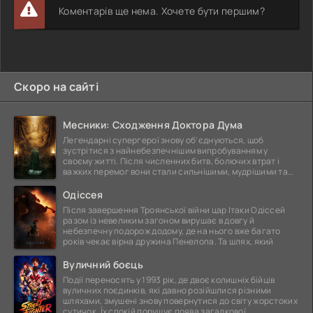
Коментарів ще нема. Хочете бути першим?
Скоро на сайті
Месники: Сходження Доктора Дума
Легендарні супергерої знову об'єднуються, щоб
зустрітися з найнебезпечнішим випробуванням у
своєму житті. Після численних битв, болючих втрат і
важких перемог вони стали сильнішими, мудрішими та
ще
Одіссея
Після завершення Троянської війни цар Ітаки Одіссей
разом із невеликим загоном вирушає в довгу й
небезпечну подорож додому, де на нього вже багато
років чекає вірна дружина Пенелопа. Та шлях, який
Вуличний боєць
Події переносять у 1993 рік, де двоє колишніх бійців
вуличних поєдинків, які давно розійшлися різними
шляхами, змушені знову повернутися до світу жорстоких
сутичок. Їх спокій порушує поява загадкової