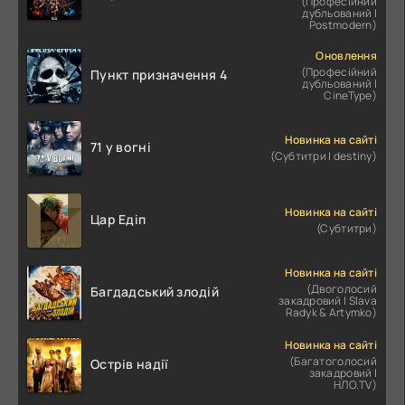
(Професійний
дубльований |
Postmodern)
Оновлення
(Професійний
Пункт призначення 4
дубльований |
CineType)
Новинка на сайті
71 у вогні
(Субтитри | destiny)
Новинка на сайті
Цар Едіп
(Субтитри)
Новинка на сайті
(Двоголосий
Багдадський злодій
закадровий | Slava
Radyk & Artymko)
Новинка на сайті
(Багатоголосий
Острів надії
закадровий |
НЛО.TV)