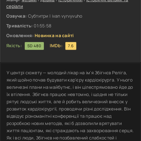
серіали
Озвучка:
Субтитри | ivan vyrvyvuho
Тривалість:
01:55:58
Оновлення:
Новинка на сайті
Якість:
IMDb:
SD 480
7.6
У центрі сюжету — молодий лікар на ім'я Збігнєв Реліга,
який щойно почав будувати кар'єру кардіохірурга. У нього
величезні плани на майбутнє, і він цілеспрямовано йде до
їх втілення. Збігнєв працює невтомно, і щодня не тільки
рятує людські життя, але й робить величезний внесок у
розвиток кардіохірургії, проводячи різні дослідження. Він
відвідує різноманітні конференції та працює над
розробкою нових методів, які б дозволили врятувати
життя пацієнтам, які страждають на захворювання серця.
Як і всі люди, Збігнєв не позбавлений слабкостей і