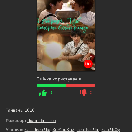
18+
Оцінка користувачів
0
0
Тайвань
,
2026
Режисер:
Чіанг Пінг Чен
У ролях:
Чан Чвен Чіа
,
Хо Єнь Кай
,
Чен Тяо Чін
,
Чан Чі Фу
,