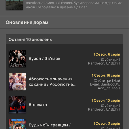
давніх знайомих, які колись були ворогами ще з дитячих
часів. Село давно відрізане від благ
Оновлення дорам
Останні 10 оновлень
1 Сезон, 6 серія
Вузол / Звʼязок
(Субтитри |
Pantheon, UABLTY)
1 Сезон, 16 серія
Абсолютне значення
(Субтитри | Най
кохання / Абсолютне
Буде!, BambooUA,
Ada_Ya.Yaoi)
значення романтики
1 Сезон, 10 серія
Відплата
(Субтитри |
Pantheon, UABLTY)
1 Сезон, 3 серія
Будь моїм гравцем /
(Субтитри |