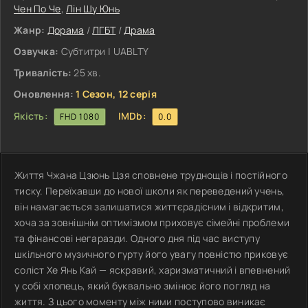
Чен По Че
,
Лін Шу Юнь
Жанр:
Дорама
/
ЛГБТ
/
Драма
Озвучка:
Субтитри | UABLTY
Тривалість:
25 хв.
Оновлення:
1 Сезон, 12 серія
Якість:
IMDb:
FHD 1080
0.0
Життя Чжана Цзюнь Цзя сповнене труднощів і постійного
тиску. Переїхавши до нової школи як переведений учень,
він намагається залишатися життєрадісним і відкритим,
хоча за зовнішнім оптимізмом приховує сімейні проблеми
та фінансові негаразди. Одного дня під час виступу
шкільного музичного гурту його увагу повністю приковує
соліст Хе Янь Кай — яскравий, харизматичний і впевнений
у собі хлопець, який буквально змінює його погляд на
життя. З цього моменту між ними поступово виникає