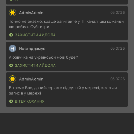
AdminAdmin
06.07.26
Точно не знаємо, краще запитайте у ТГ каналі цієї команди
що робила Субтитри
ЗАХИСТИТИ АЙДОЛА
Н
Ностардамус
06.07.26
А озвучка на українській мові буде?
ЗАХИСТИТИ АЙДОЛА
AdminAdmin
05.07.26
Вітаємо Вас, даний серіал є відсутній у мережі, оскільки
записів у мережі
ВІТЕР КОХАННЯ