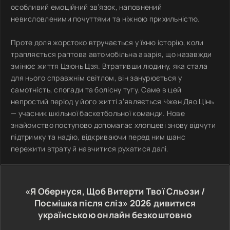
особливий емоційний зв’язок, наповнений
невисловленими почуттями та ніжною прихильністю.
Проте доля жорстоко втручається у їхню історію, коли
трапляється раптова автомобільна аварія, що назавжди
змінює життя Цзюнь Цзя. Втративши людину, яка стала
для нього справжнім світлом, він занурюється у
самотність, спогади та болісну тугу. Саме в цей
непростий період у його житті з’являється Чжен Дяо Цінь
— учасник шкільної баскетбольної команди. Нове
знайомство поступово допомагає хлопцеві знову відчути
підтримку та надію, відкриваючи перед ним шанс
пережити втрату й навчитися рухатися далі.
«Я Обернуся, Щоб Витерти Твої Сльози /
Посмішка після сліз»
2026
дивитися
українською онлайн безкоштовно