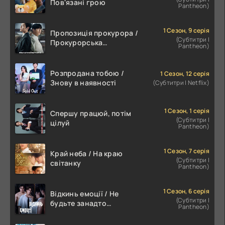
Пов'язані грою
Pantheon)
1 Сезон, 9 серія
Пропозиція прокурора /
(Субтитри |
Прокурорська
Pantheon)
пропозиція
Розпродана тобою /
1 Сезон, 12 серія
Знову в наявності
(Субтитри | Netflix)
1 Сезон, 1 серія
Спершу працюй, потім
(Субтитри |
цілуй
Pantheon)
1 Сезон, 7 серія
Край неба / На краю
(Субтитри |
світанку
Pantheon)
1 Сезон, 6 серія
Відкинь емоції / Не
(Субтитри |
будьте занадто
Pantheon)
емоційними