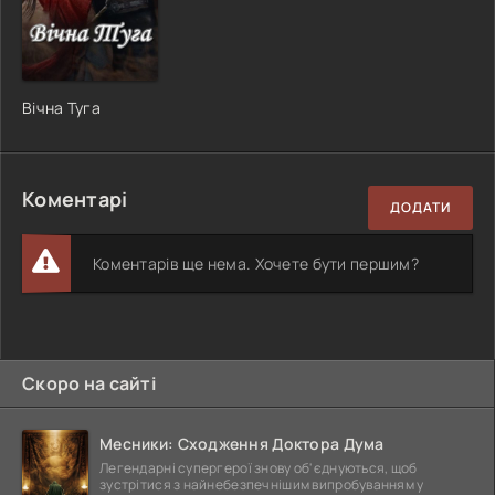
Вічна Туга
Коментарі
ДОДАТИ
Коментарів ще нема. Хочете бути першим?
Скоро на сайті
Месники: Сходження Доктора Дума
Легендарні супергерої знову об'єднуються, щоб
зустрітися з найнебезпечнішим випробуванням у