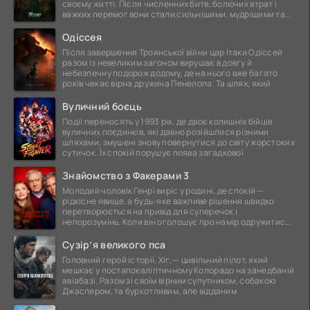
своєму житті. Після численних битв, болючих втрат і
важких перемог вони стали сильнішими, мудрішими та
ще
Одіссея
Після завершення Троянської війни цар Ітаки Одіссей
разом із невеликим загоном вирушає в довгу й
небезпечну подорож додому, де на нього вже багато
років чекає вірна дружина Пенелопа. Та шлях, який
Вуличний боєць
Події переносять у 1993 рік, де двоє колишніх бійців
вуличних поєдинків, які давно розійшлися різними
шляхами, змушені знову повернутися до світу жорстоких
сутичок. Їх спокій порушує поява загадкової
Знайомство з Факерами 3
Молодий чоловік Генрі виріс у родині, де спокій —
рідкісне явище, а будь-яке важливе рішення швидко
перетворюється на привід для суперечок і
непорозумінь. Коли він оголошує про намір одружитися,
це
Сузір’я великого пса
Головний герой історії, Хіг, — цивільний пілот, який
мешкає у постапокаліптичному Колорадо на занедбаній
авіабазі. Разом зі своїм вірним супутником, собакою
Джаспером, та буркотливим, але відданим