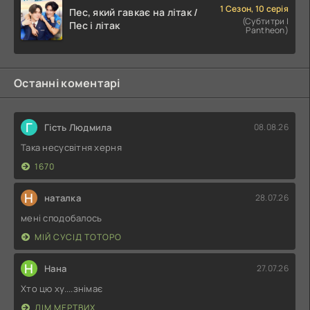
1 Сезон, 10 серія
Пес, який гавкає на літак /
(Субтитри |
Пес і літак
Pantheon)
Останні коментарі
Г
Гість Людмила
08.08.26
Така несусвітня херня
1670
Н
наталка
28.07.26
мені сподобалось
МІЙ СУСІД ТОТОРО
Н
Нана
27.07.26
Хто цю ху....знімає
ДІМ МЕРТВИХ