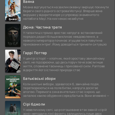
Ваяна
Моана відгукується на заклик океану і вирішує покинути
береги свого рідного острова Мотунуї. Вперше вона
вирушає у відкрите море у супроводі знаменитого
напівбога Мауї. На них чекає незабутня
Дюна: Частина третя
У галактиці стрімко зростає напруга: встановлений
порядок дедалі більше викликає невдоволення, а
навколо імператора починає згущуватися павутина
прихованих інтриг. Йому доводиться тримати ситуацію
Гаррі Поттер
У центрі історії — хлопчик, який зростав у звичайному
світі, не підозрюючи, що десь поруч тече зовсім інше
життя, сповнене таємниць і прихованої сили. Раптове
відкриття його істинної природи стає
Батьківські збори
Коли шкільні вибори, здавалося б, звичайна подія,
перетворюються на поле битви, напруга досягає
апогею. Перемога сина вчительки стає іскрою, що
запалює хвилю обурення серед батьків. Вони впевнені —
Сірі бджоли
У невеличкому селі, що розташоване в так званій «сірій
зоні» неподалік лінії фронту, залишились лише двоє