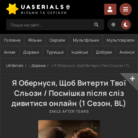
UASERIALS🍿
ФІЛЬМИ ТА СЕРІАЛИ
Головна
Фільми
Серіали
Мультфільми
Мультсеріали
Аніме
Дорами
Турецькі
Індійські
Добірки
Анонси
UASerials
»
Дорама
» Я Обернуся, Щоб Витерти Твої Сльози / Посмішка після сліз
Я Обернуся, Щоб Витерти Твої
Сльози / Посмішка після сліз
дивитися онлайн (1 Сезон, BL)
SMILE AFTER TEARS