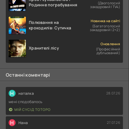
(Двоголосий
Родинне пограбування
закадровий | TV4)
Новинка на сайті
Полювання на
(Багатоголосий
крокодилів: Сутичка
закадровий | 2+2)
Оновлення
Хранителі лісу
(Професійний
дубльований)
Останні коментарі
Н
наталка
28.07.26
мені сподобалось
МІЙ СУСІД ТОТОРО
Н
Нана
27.07.26