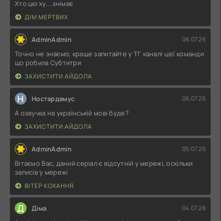
Хто цю ху....знімає
ДІМ МЕРТВИХ
AdminAdmin
06.07.26
Точно не знаємо, краще запитайте у ТГ каналі цієї команди
що робила Субтитри
ЗАХИСТИТИ АЙДОЛА
Н
Ностардамус
06.07.26
А озвучка на українській мові буде?
ЗАХИСТИТИ АЙДОЛА
AdminAdmin
05.07.26
Вітаємо Вас, даний серіал є відсутній у мережі, оскільки
записів у мережі
ВІТЕР КОХАННЯ
Д
Діма
04.07.26