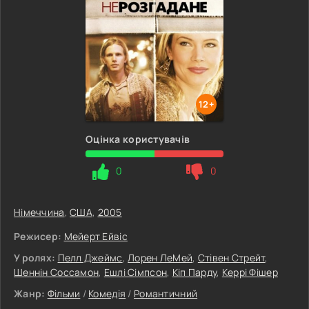
12+
Оцінка користувачів
0
0
Німеччина
,
США
,
2005
Режисер:
Мейерт Ейвіс
У ролях:
Пелл Джеймс
,
Лорен ЛеМей
,
Стівен Стрейт
,
Шеннін Соссамон
,
Ешлі Сімпсон
,
Кіп Парду
,
Керрі Фішер
Жанр:
Фільми
/
Комедія
/
Романтичний