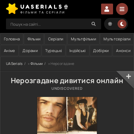
UASERIALS🍿
ФІЛЬМИ ТА СЕРІАЛИ
Головна
Фільми
Серіали
Мультфільми
Мультсеріали
Аніме
Дорами
Турецькі
Індійські
Добірки
Анонси
UASerials
»
Фільми
» Нерозгадане
Нерозгадане дивитися онлайн
UNDISCOVERED