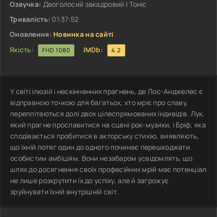
Озвучка:
Двоголосий закадровий | Тоніс
Тривалість:
01:37:52
Оновлення:
Новинка на сайті
Якість:
IMDb:
FHD 1080
4.2
У світі ілюзій і нескінченних прагнень, де Лос-Анджелес є
відправною точкою для багатьох, хто мріє про славу,
переплітаються долі двох цілеспрямованих індивідів. Лук,
який прагне прославитися на сцені рок-музики, і Бріф, яка
сподівається пробитися в акторську стихію, виявляють,
що їхній потяг один до одного починає перешкоджати
особистим амбіціям. Вони незабаром усвідомлять, що
шлях до досягнення своїх професійних мрій має потенціал
не лише розкрутити їх до успіху, але й загрожує
зруйнувати їхній внутрішній світ.