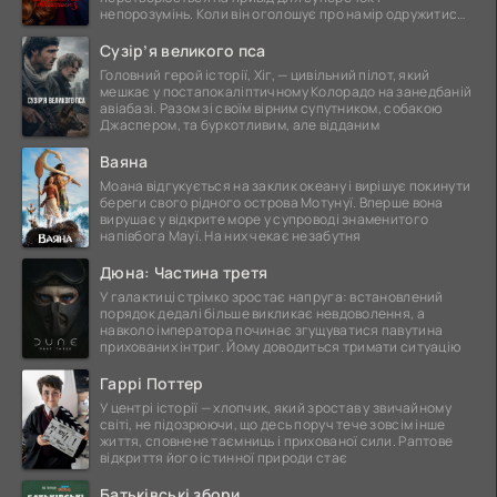
непорозумінь. Коли він оголошує про намір одружитися,
це
Сузір’я великого пса
Головний герой історії, Хіг, — цивільний пілот, який
мешкає у постапокаліптичному Колорадо на занедбаній
авіабазі. Разом зі своїм вірним супутником, собакою
Джаспером, та буркотливим, але відданим
Ваяна
Моана відгукується на заклик океану і вирішує покинути
береги свого рідного острова Мотунуї. Вперше вона
вирушає у відкрите море у супроводі знаменитого
напівбога Мауї. На них чекає незабутня
Дюна: Частина третя
У галактиці стрімко зростає напруга: встановлений
порядок дедалі більше викликає невдоволення, а
навколо імператора починає згущуватися павутина
прихованих інтриг. Йому доводиться тримати ситуацію
Гаррі Поттер
У центрі історії — хлопчик, який зростав у звичайному
світі, не підозрюючи, що десь поруч тече зовсім інше
життя, сповнене таємниць і прихованої сили. Раптове
відкриття його істинної природи стає
Батьківські збори