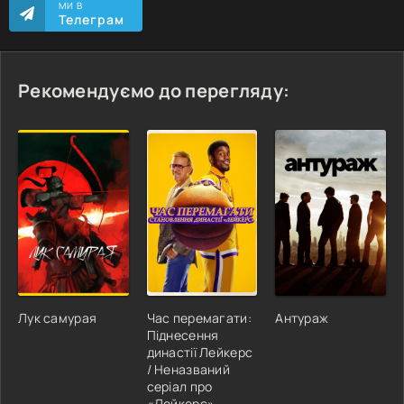
МИ В
Телеграм
Рекомендуємо до перегляду:
Лук самурая
Час перемагати:
Антураж
Піднесення
династії Лейкерс
/ Неназваний
серіал про
«Лейкерс»