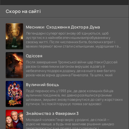
Скоро на сайті
Месники: Сходження Доктора Дума
Легендарні супергерої знову об'єднуються, щоб
зустрітися з найнебезпечнішим випробуванням у
своєму житті. Після численних битв, болючих втрат і
важких перемог вони стали сильнішими, мудрішими та
ще
Одіссея
Після завершення Троянської війни цар Ітаки Одіссей
разом із невеликим загоном вирушає в довгу й
небезпечну подорож додому, де на нього вже багато
років чекає вірна дружина Пенелопа. Та шлях, який
Вуличний боєць
Події переносять у 1993 рік, де двоє колишніх бійців
вуличних поєдинків, які давно розійшлися різними
шляхами, змушені знову повернутися до світу жорстоких
сутичок. Їх спокій порушує поява загадкової
Знайомство з Факерами 3
Молодий чоловік Генрі виріс у родині, де спокій —
рідкісне явище, а будь-яке важливе рішення швидко
перетворюється на привід для суперечок і