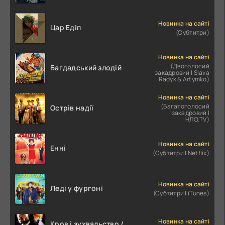
Новинка на сайті
Цар Едіп
(Субтитри)
Новинка на сайті
(Двоголосий
Багдадський злодій
закадровий | Slava
Radyk & Artymko)
Новинка на сайті
(Багатоголосий
Острів надії
закадровий |
НЛО.TV)
Новинка на сайті
Енні
(Субтитри | Netflix)
Новинка на сайті
Леді у фургоні
(Субтитри | iTunes)
Новинка на сайті
Кров і зухвальство /