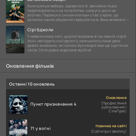
Коли шкільні вибори, здавалося б, звичайна подія,
перетворюються на поле битви, напруга досягає
апогею. Перемога сина вчительки стає іскрою, що
запалює хвилю обурення серед батьків. Вони впевнені —
Сірі бджоли
У невеличкому селі, що розташоване в так званій «сірій
зоні» неподалік лінії фронту, залишились лише двоє
давніх знайомих, які колись були ворогами ще з дитячих
часів. Село давно відрізане від благ
Оновлення фільмів
Останні 10 оновлень
Оновлення
(Професійний
Пункт призначення 4
дубльований |
CineType)
Новинка на сайті
71 у вогні
(Субтитри | destiny)