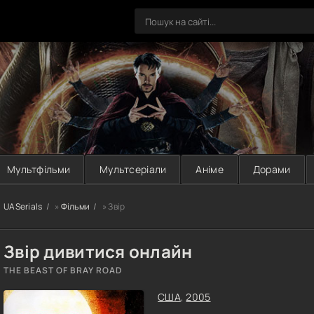
Мультфільми
Мультсеріали
Аніме
Дорами
UASerials
»
Фільми
» Звір
Звір дивитися онлайн
THE BEAST OF BRAY ROAD
США
,
2005