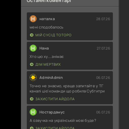
Останні коментарі
Н
наталка
28.07.26
мені сподобалось
МІЙ СУСІД ТОТОРО
Н
Нана
27.07.26
Хто цю ху....знімає
ДІМ МЕРТВИХ
AdminAdmin
06.07.26
Точно не знаємо, краще запитайте у ТГ
каналі цієї команди що робила Субтитри
ЗАХИСТИТИ АЙДОЛА
Н
Ностардамус
06.07.26
А озвучка на українській мові буде?
ЗАХИСТИТИ АЙДОЛА