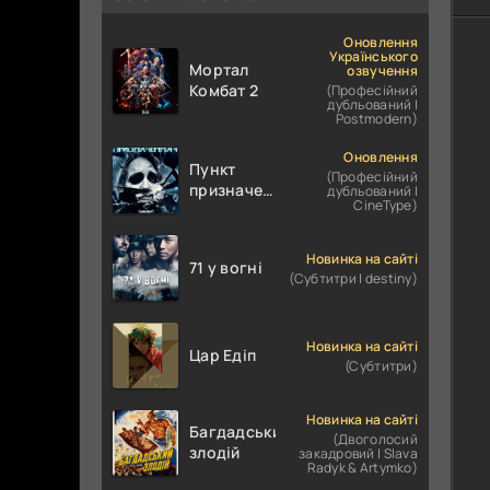
Оновлення
Українського
Мортал
озвучення
Комбат 2
(Професійний
дубльований |
Postmodern)
Оновлення
Пункт
(Професійний
призначення
дубльований |
CineType)
4
Новинка на сайті
71 у вогні
(Субтитри | destiny)
Новинка на сайті
Цар Едіп
(Субтитри)
Новинка на сайті
Багдадський
(Двоголосий
злодій
закадровий | Slava
Radyk & Artymko)