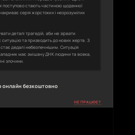
рі поступово стають частиною щоденної
накриває серія жорстоких і незрозумілих
ати деталі трагедій, аби не зірвати
є ситуацію та призводить до нових жертв. З
 стає дедалі небезпечнішим. Ситуація
 нападник має змішану ДНК людини та вовка,
ні злочини.
ю онлайн безкоштовно
НЕ ПРАЦЮЄ?