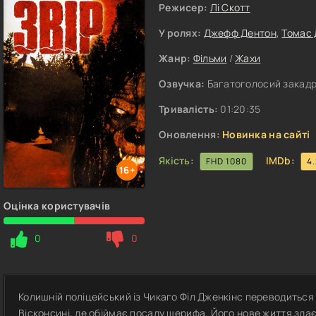
Режисер:
Лі Скотт
У ролях:
Джефф Дентон
,
Томас 
Жанр:
Фільми
/
Жахи
Озвучка:
Багатоголосий закадр
Тривалість:
01:20:35
Оновлення:
Новинка на сайті
Якість:
IMDb:
FHD 1080
4
16+
Оцінка користувачів
0
0
Колишній поліцейський із Чикаго Філ Дженкінс переводиться 
Вісконсині, де обіймає посаду шерифа. Його нове життя здає