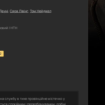
Дауні
,
Сара Лівінг
,
Том Нейджел
овий | НТН
.2
на службу в тихе провінційне містечко у
ться спокійним і передбачуваним: дрібні