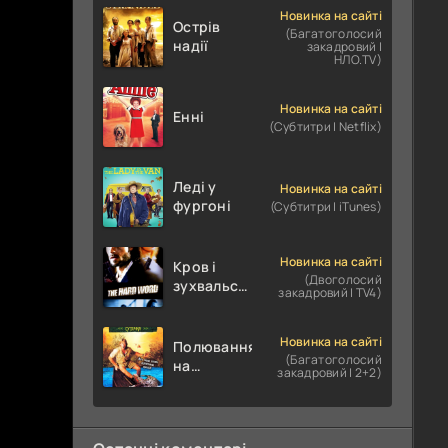
Новинка на сайті
Острів
(Багатоголосий
надії
закадровий |
НЛО.TV)
Новинка на сайті
Енні
(Субтитри | Netflix)
Леді у
Новинка на сайті
фургоні
(Субтитри | iTunes)
Новинка на сайті
Кров і
(Двоголосий
зухвальство
закадровий | TV4)
/ Родинне
пограбування
Новинка на сайті
Полювання
(Багатоголосий
на
закадровий | 2+2)
крокодилів:
Сутичка