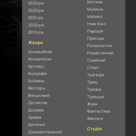
Містика
2023 рік
Музичні
2022 рік
Мюзикл
2021 рік
Німе Кіно
2020 рік
Пародія
2019 рік
Пригоди
Жанри
Психологічні
Анімаційний
Романтичний
Апокаліпсис
Сімейний
Артхаус
Спорт
Біографія
Трагедія
Бойовик
Треш
Вестерн
Трилер
Військовий
Турецькі
Детектив
Жахи
Дорама
Фантастика
Драма
Фентезі
Дитячий
Студія
Документальний