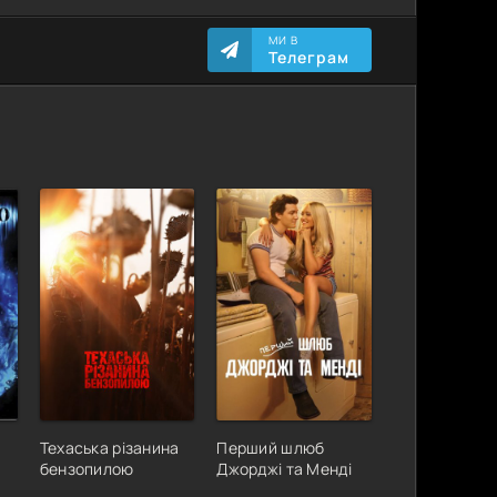
МИ В
Телеграм
Техаська різанина
Перший шлюб
бензопилою
Джорджі та Менді