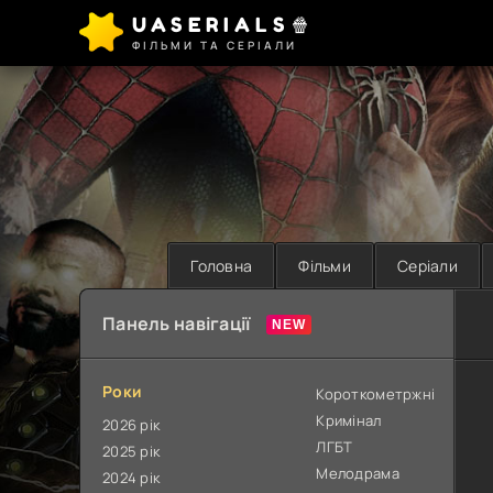
UASERIALS🍿
ФІЛЬМИ ТА СЕРІАЛИ
Головна
Фільми
Серіали
Панель навігації
Роки
Короткометржні
Кримінал
2026 рік
ЛГБТ
2025 рік
Мелодрама
2024 рік