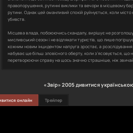
правопорушення, рутинні виклики та вечори в місцевому ба
рутини. Однак цей оманливий спокій руйнується, коли місто 
убивств.
Місцева влада, побоюючись скандалу, вирішує не розголошув
мисливський сезон і не відлякати туристів, що лише погіршу
кожним новим інцидентом напруга зростає, а розслідування
набуває ще більш зловісного оберту, коли з’ясовується, що
перетворюючи справу на щось значно страшніше, ніж звичай
«Звір»
2005
дивитися українсько
ивитися онлайн
Трейлер