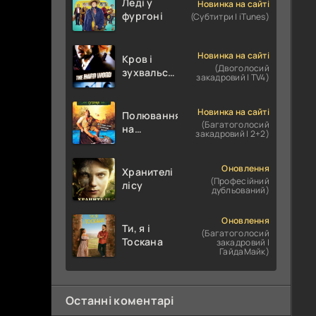
Леді у
Новинка на сайті
фургоні
(Субтитри | iTunes)
Новинка на сайті
Кров і
(Двоголосий
зухвальство
закадровий | TV4)
/ Родинне
пограбування
Новинка на сайті
Полювання
(Багатоголосий
на
закадровий | 2+2)
крокодилів:
Сутичка
Оновлення
Хранителі
(Професійний
лісу
дубльований)
Оновлення
Ти, я і
(Багатоголосий
Тоскана
закадровий |
ГайдаМайк)
Останні коментарі