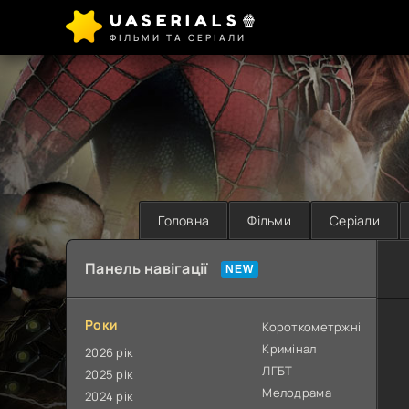
UASERIALS🍿
ФІЛЬМИ ТА СЕРІАЛИ
Головна
Фільми
Серіали
Панель навігації
Роки
Короткометржні
Кримінал
2026 рік
ЛГБТ
2025 рік
Мелодрама
2024 рік