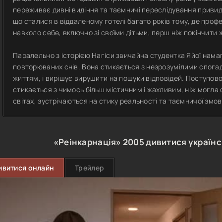
переживає дивні видіння та таємничі переслідування привид
що сталися в віддаленому готелі багато років тому, де проф
навколо себе, включно зі своїми дітьми, перш ніж покінчити
Паралельно з історією Нагіси звичайна студентка Яйої нам
повторюваних снів. Вона стикається з незрозумілими спогадам
життям, і вирішує вирушити на пошуки відповідей. Поступов
стикається з чимось більш містичним і жахливим, ніж могла со
світах, зустрічаються на стику реальності та таємничої змов
«Реінкарнація»
2005
дивитися україн
ивитися онлайн
Трейлер