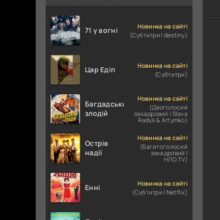
Новинка на сайті
71 у вогні
(Субтитри | destiny)
Новинка на сайті
Цар Едіп
(Субтитри)
Новинка на сайті
Багдадський
(Двоголосий
злодій
закадровий | Slava
Radyk & Artymko)
Новинка на сайті
Острів
(Багатоголосий
надії
закадровий |
НЛО.TV)
Новинка на сайті
Енні
(Субтитри | Netflix)