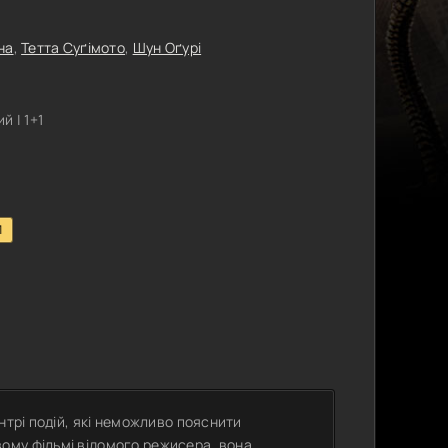
на
,
Тетта Суґімото
,
Шун Оґурі
 | 1+1
1
нтрі подій, які неможливо пояснити
ому фільмі відомого режисера, вона