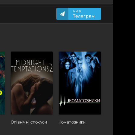
МИ В
Телеграм
Опівнічні спокуси
Коматозники