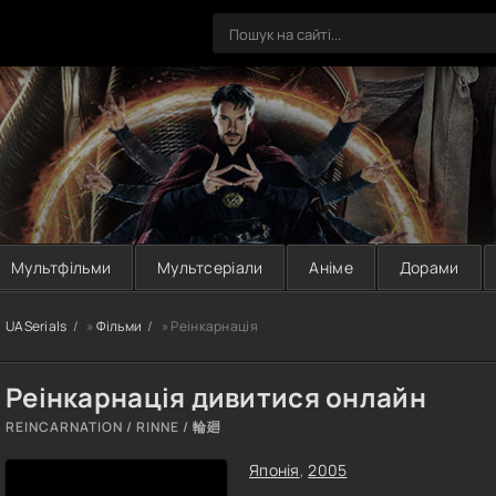
Мультфільми
Мультсеріали
Аніме
Дорами
UASerials
»
Фільми
» Реінкарнація
Реінкарнація дивитися онлайн
REINCARNATION / RINNE / 輪廻
Японія
,
2005