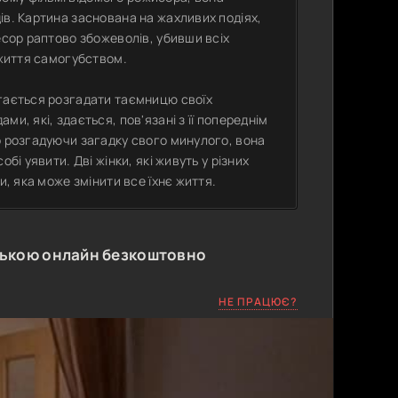
ів. Картина заснована на жахливих подіях,
есор раптово збожеволів, убивши всіх
 життя самогубством.
агається розгадати таємницю своїх
и, які, здається, пов'язані з її попереднім
о розгадуючи загадку свого минулого, вона
бі уявити. Дві жінки, які живуть у різних
и, яка може змінити все їхнє життя.
ською онлайн безкоштовно
НЕ ПРАЦЮЄ?