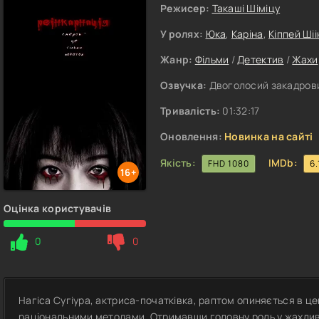
Режисер:
Такаші Шіміцу
У ролях:
Юка
,
Каріна
,
Кіппей Шіі
Жанр:
Фільми
/
Детектив
/
Жахи
Озвучка:
Двоголосий закадровий
Тривалість:
01:32:17
Оновлення:
Новинка на сайті
Якість:
IMDb:
FHD 1080
6.
16+
Оцінка користувачів
0
0
Нагіса Сугіура, актриса-початківка, раптом опиняється в це
раціональними методами. Отримавши головну роль у жахлив