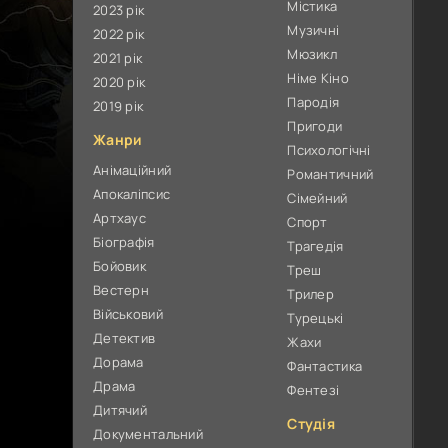
Містика
2023 рік
Музичні
2022 рік
Мюзикл
2021 рік
Німе Кіно
2020 рік
Пародія
2019 рік
Пригоди
Жанри
Психологічні
Анімаційний
Романтичний
Апокаліпсис
Сімейний
Артхаус
Спорт
Біографія
Трагедія
Бойовик
Треш
Вестерн
Трилер
Військовий
Турецькі
Детектив
Жахи
Дорама
Фантастика
Драма
Фентезі
Дитячий
Студія
Документальний