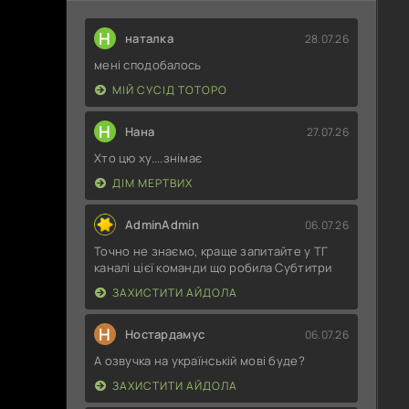
Н
наталка
28.07.26
мені сподобалось
МІЙ СУСІД ТОТОРО
Н
Нана
27.07.26
Хто цю ху....знімає
ДІМ МЕРТВИХ
AdminAdmin
06.07.26
Точно не знаємо, краще запитайте у ТГ
каналі цієї команди що робила Субтитри
ЗАХИСТИТИ АЙДОЛА
Н
Ностардамус
06.07.26
А озвучка на українській мові буде?
ЗАХИСТИТИ АЙДОЛА