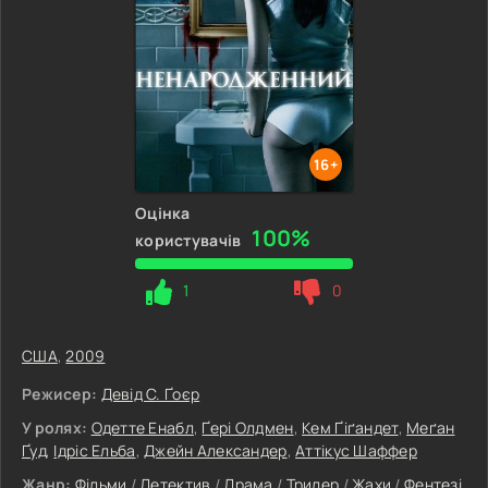
16+
Оцінка
100%
користувачів
1
0
США
,
2009
Режисер:
Девід С. Ґоєр
У ролях:
Одетте Енабл
,
Ґері Олдмен
,
Кем Ґіґандет
,
Меґан
Ґуд
,
Ідріс Ельба
,
Джейн Александер
,
Аттікус Шаффер
Жанр:
Фільми
/
Детектив
/
Драма
/
Трилер
/
Жахи
/
Фентезі