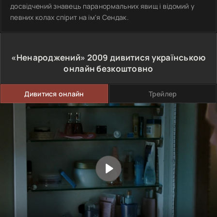
досвідчений знавець паранормальних явищ і відомий у
певних колах спірит на ім'я Сендак.
«Ненароджений»
2009
дивитися українською
онлайн безкоштовно
Дивитися онлайн
Трейлер