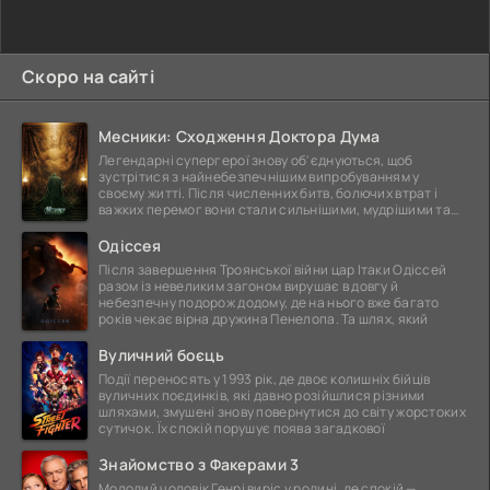
Скоро на сайті
Месники: Сходження Доктора Дума
Легендарні супергерої знову об'єднуються, щоб
зустрітися з найнебезпечнішим випробуванням у
своєму житті. Після численних битв, болючих втрат і
важких перемог вони стали сильнішими, мудрішими та
ще
Одіссея
Після завершення Троянської війни цар Ітаки Одіссей
разом із невеликим загоном вирушає в довгу й
небезпечну подорож додому, де на нього вже багато
років чекає вірна дружина Пенелопа. Та шлях, який
Вуличний боєць
Події переносять у 1993 рік, де двоє колишніх бійців
вуличних поєдинків, які давно розійшлися різними
шляхами, змушені знову повернутися до світу жорстоких
сутичок. Їх спокій порушує поява загадкової
Знайомство з Факерами 3
Молодий чоловік Генрі виріс у родині, де спокій —