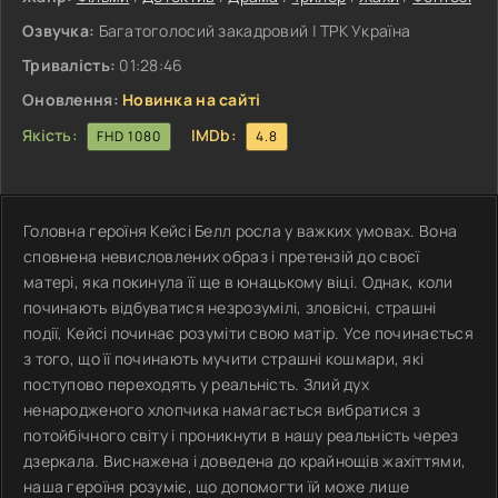
Озвучка:
Багатоголосий закадровий | ТРК Україна
Тривалість:
01:28:46
Оновлення:
Новинка на сайті
Якість:
IMDb:
FHD 1080
4.8
Головна героїня Кейсі Белл росла у важких умовах. Вона
сповнена невисловлених образ і претензій до своєї
матері, яка покинула її ще в юнацькому віці. Однак, коли
починають відбуватися незрозумілі, зловісні, страшні
події, Кейсі починає розуміти свою матір. Усе починається
з того, що її починають мучити страшні кошмари, які
поступово переходять у реальність. Злий дух
ненародженого хлопчика намагається вибратися з
потойбічного світу і проникнути в нашу реальність через
дзеркала. Виснажена і доведена до крайнощів жахіттями,
наша героїня розуміє, що допомогти їй може лише