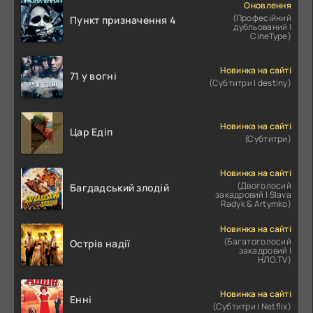
Оновлення
(Професійний
Пункт призначення 4
дубльований |
CineType)
Новинка на сайті
71 у вогні
(Субтитри | destiny)
Новинка на сайті
Цар Едіп
(Субтитри)
Новинка на сайті
(Двоголосий
Багдадський злодій
закадровий | Slava
Radyk & Artymko)
Новинка на сайті
(Багатоголосий
Острів надії
закадровий |
НЛО.TV)
Новинка на сайті
Енні
(Субтитри | Netflix)