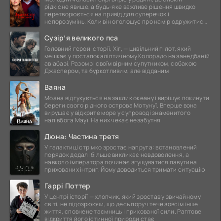
рідкісне явище, а будь-яке важливе рішення швидко
перетворюється на привід для суперечок і
непорозумінь. Коли він оголошує про намір одружитися,
це
Сузір’я великого пса
Головний герой історії, Хіг, — цивільний пілот, який
мешкає у постапокаліптичному Колорадо на занедбаній
авіабазі. Разом зі своїм вірним супутником, собакою
Джаспером, та буркотливим, але відданим
Ваяна
Моана відгукується на заклик океану і вирішує покинути
береги свого рідного острова Мотунуї. Вперше вона
вирушає у відкрите море у супроводі знаменитого
напівбога Мауї. На них чекає незабутня
Дюна: Частина третя
У галактиці стрімко зростає напруга: встановлений
порядок дедалі більше викликає невдоволення, а
навколо імператора починає згущуватися павутина
прихованих інтриг. Йому доводиться тримати ситуацію
Гаррі Поттер
У центрі історії — хлопчик, який зростав у звичайному
світі, не підозрюючи, що десь поруч тече зовсім інше
життя, сповнене таємниць і прихованої сили. Раптове
відкриття його істинної природи стає