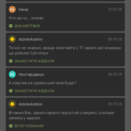
Н
Нана
27.07.26
Хто цю ху....знімає
ДІМ МЕРТВИХ
AdminAdmin
06.07.26
Точно не знаємо, краще запитайте у ТГ каналі цієї команди
що робила Субтитри
ЗАХИСТИТИ АЙДОЛА
Н
Ностардамус
06.07.26
А озвучка на українській мові буде?
ЗАХИСТИТИ АЙДОЛА
AdminAdmin
05.07.26
Вітаємо Вас, даний серіал є відсутній у мережі, оскільки
записів у мережі
ВІТЕР КОХАННЯ