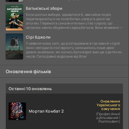
Батьківські збори
Коли шкільні вибори, здавалося б, звичайна подія,
перетворюються на поле битви, напруга досягає
апогею. Перемога сина вчительки стає іскрою, що
запалює хвилю обурення серед батьків. Вони впевнені —
Сірі бджоли
У невеличкому селі, що розташоване в так званій «сірій
зоні» неподалік лінії фронту, залишились лише двоє
давніх знайомих, які колись були ворогами ще з дитячих
часів. Село давно відрізане від благ
Оновлення фільмів
Останні 10 оновлень
Оновлення
Українського
озвучення
Мортал Комбат 2
(Професійний
дубльований |
Postmodern)