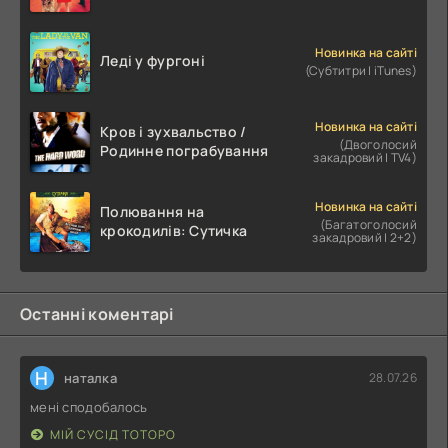
Новинка на сайті
Леді у фургоні
(Субтитри | iTunes)
Новинка на сайті
Кров і зухвальство /
(Двоголосий
Родинне пограбування
закадровий | TV4)
Новинка на сайті
Полювання на
(Багатоголосий
крокодилів: Сутичка
закадровий | 2+2)
Останні коментарі
Н
наталка
28.07.26
мені сподобалось
МІЙ СУСІД ТОТОРО