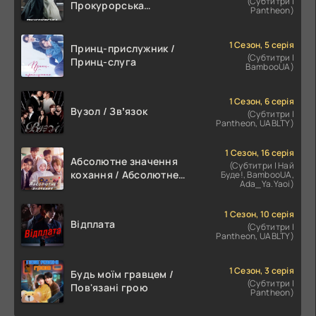
(Субтитри |
Прокурорська
Pantheon)
пропозиція
1 Сезон, 5 серія
Принц-прислужник /
(Субтитри |
Принц-слуга
BambooUA)
1 Сезон, 6 серія
Вузол / Звʼязок
(Субтитри |
Pantheon, UABLTY)
1 Сезон, 16 серія
Абсолютне значення
(Субтитри | Най
кохання / Абсолютне
Буде!, BambooUA,
Ada_Ya.Yaoi)
значення романтики
1 Сезон, 10 серія
Відплата
(Субтитри |
Pantheon, UABLTY)
1 Сезон, 3 серія
Будь моїм гравцем /
(Субтитри |
Пов'язані грою
Pantheon)