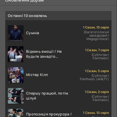
Останні 10 оновлень
1 Сезон, 10 серія
(Багатоголосий
Сумнів
закадровий |
Megogo Voice)
1 Сезон, 7 серія
Відкинь емоції / Не
(Субтитри |
будьте занадто
Pantheon)
емоційними
1 Сезон, 5 серія
Містер Кілл
(Субтитри |
Pantheon, UABLTY)
1 Сезон, 2 серія
Спершу працюй, потім
(Субтитри |
цілуй
Pantheon)
1 Сезон, 10 серія
Пропозиція прокурора /