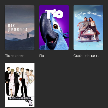
Пік диявола
Ріо
Скрізь тільки ти