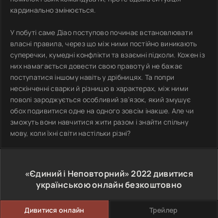
кардинально змінюється.
У побуті саме Діао поступово починає встановлювати
власні правила, через що між ними постійно виникають
суперечки, кумедні конфлікти та взаємні підколи. Кожен із
них намагається довести свою правоту й не бажає
поступатися іншому навіть у дрібницях. Та попри
нескінченні сварки й різницю в характерах, між ними
поволі зароджується особливий зв’язок, який змушує
обох подивитися одне на одного зовсім інакше. Але чи
зможуть вони навчитися жити разом і знайти спільну
мову, коли їхні світи настільки різні?
«Єдиний і Неповторний»
2022
дивитися
українською онлайн безкоштовно
Дивитися онлайн
Трейлер