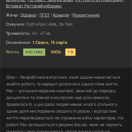
Вітхават Раттанабунбарамі
Жанр:
Дорама
/
ЛГБТ
/
Комедія
/
Романтичний
Озвучка:
Субтитри | Ada_Ya.Yaoi
Тривалість:
45 - 47 хв.
Оновлення:
1 Сезон, 15 серія
Якість:
IMDb:
FHD 1080
7.9
Діао — безробітний випускник, який щодня намагається
знайти роботу та нарешті розпочати самостійне життя.
Рак — успішний керівник компанії, звиклий до порядку,
дисципліни та повного контролю над усім навколо.
Здавалося б, у цих двох людей немає нічого спільного,
однак доля несподівано зводить їх разом, і відтоді їхнє
життя перетворюється на справжню війну характерів. На
роботі Рак залишається суворим босом, який не терпить
помилок і звик командувати, проте вдома ситуація