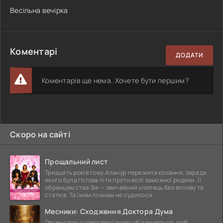
Весільна вечірка
Коментарі
ДОДАТИ
Коментарів ще нема. Хочете бути першим?
Скоро на сайті
Прощальний лист
Тридцять років тому Аланур пережила кохання, заради
якого була готова піти проти волі заможної родини. Її
обранцем став Зія — звичайний хлопець без впливу та
статків. Та їхнім планам не судилося
Месники: Сходження Доктора Дума
Легендарні супергерої знову об'єднуються, щоб