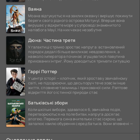
Ваяна
Моана відгукується на заклик океану і вирішує покинути
береги свого рідного острова Мотунуї. Вперше вона
вирушає у відкрите море у супроводі знаменитого
напівбога Мауї. На них чекає незабутня
Дюна: Частина третя
У галактиці стрімко зростає напруга: встановлений
порядок дедалі більше викликає невдоволення, а
навколо імператора починає згущуватися павутина
прихованих інтриг. Йому доводиться тримати ситуацію
Гаррі Поттер
У центрі історії — хлопчик, який зростав у звичайному
світі, не підозрюючи, що десь поруч тече зовсім інше
життя, сповнене таємниць і прихованої сили. Раптове
відкриття його істинної природи стає
Батьківські збори
Коли шкільні вибори, здавалося б, звичайна подія,
перетворюються на поле битви, напруга досягає
апогею. Перемога сина вчительки стає іскрою, що
запалює хвилю обурення серед батьків. Вони впевнені —
Оновлення дорам