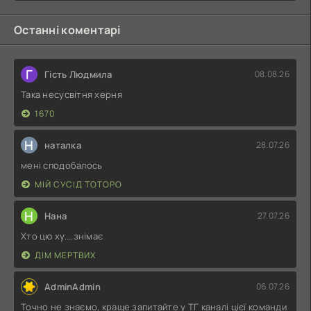
Останні коментарі
Г
Гість Людмила
08.08.26
Така несусвітня херня
1670
Н
наталка
28.07.26
мені сподобалось
МІЙ СУСІД ТОТОРО
Н
Нана
27.07.26
Хто цю ху....знімає
ДІМ МЕРТВИХ
AdminAdmin
06.07.26
Точно не знаємо, краще запитайте у ТГ каналі цієї команди