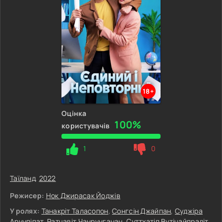
18+
Оцінка
100%
користувачів
1
0
Таїланд
,
2022
Режисер:
Нок Джирасак Йоджів
У ролях:
Танакріт Таласопон
,
Сонгсін Джайпан
,
Суджіра
Арунпіпат
,
Ратчавіт Чанрунганан
,
Суттхатіп Вутічайпрадіт
,