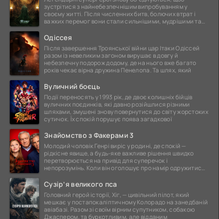
зустрітися з найнебезпечнішим випробуванням у
своєму житті. Після численних битв, болючих втрат і
важких перемог вони стали сильнішими, мудрішими та
ще
Одіссея
Після завершення Троянської війни цар Ітаки Одіссей
разом із невеликим загоном вирушає в довгу й
небезпечну подорож додому, де на нього вже багато
років чекає вірна дружина Пенелопа. Та шлях, який
Вуличний боєць
Події переносять у 1993 рік, де двоє колишніх бійців
вуличних поєдинків, які давно розійшлися різними
шляхами, змушені знову повернутися до світу жорстоких
сутичок. Їх спокій порушує поява загадкової
Знайомство з Факерами 3
Молодий чоловік Генрі виріс у родині, де спокій —
рідкісне явище, а будь-яке важливе рішення швидко
перетворюється на привід для суперечок і
непорозумінь. Коли він оголошує про намір одружитися,
це
Сузір’я великого пса
Головний герой історії, Хіг, — цивільний пілот, який
мешкає у постапокаліптичному Колорадо на занедбаній
авіабазі. Разом зі своїм вірним супутником, собакою
Джаспером, та буркотливим, але відданим