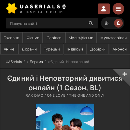
UASERIALS🍿
ФІЛЬМИ ТА СЕРІАЛИ
Головна
Фільми
Серіали
Мультфільми
Мультсеріали
Аніме
Дорами
Турецькі
Індійські
Добірки
Анонси
UASerials
»
Дорама
» Єдиний і Неповторний
Єдиний і Неповторний дивитися
онлайн (1 Сезон, BL)
RAK DIAO / ONE LOVE / THE ONE AND ONLY