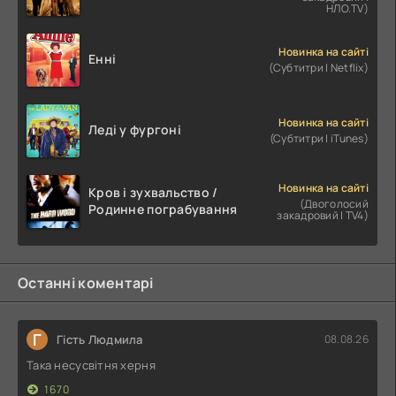
НЛО.TV)
Новинка на сайті
Енні
(Субтитри | Netflix)
Новинка на сайті
Леді у фургоні
(Субтитри | iTunes)
Новинка на сайті
Кров і зухвальство /
(Двоголосий
Родинне пограбування
закадровий | TV4)
Останні коментарі
Г
Гість Людмила
08.08.26
Така несусвітня херня
1670