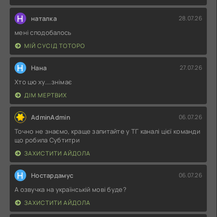
Н
наталка
28.07.26
мені сподобалось
МІЙ СУСІД ТОТОРО
Н
Нана
27.07.26
Хто цю ху....знімає
ДІМ МЕРТВИХ
AdminAdmin
06.07.26
Точно не знаємо, краще запитайте у ТГ каналі цієї команди
що робила Субтитри
ЗАХИСТИТИ АЙДОЛА
Н
Ностардамус
06.07.26
А озвучка на українській мові буде?
ЗАХИСТИТИ АЙДОЛА