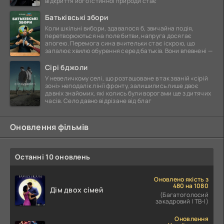
відкриття його істинної природи стає
Батьківські збори
Коли шкільні вибори, здавалося б, звичайна подія,
перетворюються на поле битви, напруга досягає
апогею. Перемога сина вчительки стає іскрою, що
запалює хвилю обурення серед батьків. Вони впевнені —
Сірі бджоли
У невеличкому селі, що розташоване в так званій «сірій
зоні» неподалік лінії фронту, залишились лише двоє
давніх знайомих, які колись були ворогами ще з дитячих
часів. Село давно відрізане від благ
Оновлення фільмів
Останні 10 оновлень
Оновлено якість з
480 на 1080
Дім двох сімей
(Багатоголосий
закадровий | ТВ-І)
Оновлення