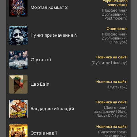
Українського
озвучення
Мортал Комбат 2
(Професійний
дубльований |
Postmodern)
Оновлення
(Професійний
Пункт призначення 4
дубльований |
CineType)
Новинка на сайті
71 у вогні
(Субтитри | destiny)
Новинка на сайті
Цар Едіп
(Субтитри)
Новинка на сайті
(Двоголосий
Багдадський злодій
закадровий | Slava
Radyk & Artymko)
Новинка на сайті
(Багатоголосий
Острів надії
закадровий |