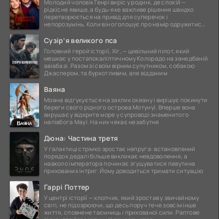
Молодий чоловік Генрі виріс у родині, де спокій —
рідкісне явище, а будь-яке важливе рішення швидко
перетворюється на привід для суперечок і
непорозумінь. Коли він оголошує про намір одружитися,
це
Сузір’я великого пса
Головний герой історії, Хіг, — цивільний пілот, який
мешкає у постапокаліптичному Колорадо на занедбаній
авіабазі. Разом зі своїм вірним супутником, собакою
Джаспером, та буркотливим, але відданим
Ваяна
Моана відгукується на заклик океану і вирішує покинути
береги свого рідного острова Мотунуї. Вперше вона
вирушає у відкрите море у супроводі знаменитого
напівбога Мауї. На них чекає незабутня
Дюна: Частина третя
У галактиці стрімко зростає напруга: встановлений
порядок дедалі більше викликає невдоволення, а
навколо імператора починає згущуватися павутина
прихованих інтриг. Йому доводиться тримати ситуацію
Гаррі Поттер
У центрі історії — хлопчик, який зростав у звичайному
світі, не підозрюючи, що десь поруч тече зовсім інше
життя, сповнене таємниць і прихованої сили. Раптове