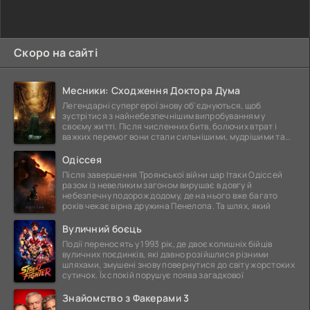
Скоро на сайті
Месники: Сходження Доктора Дума
Легендарні супергерої знову об'єднуються, щоб
зустрітися з найнебезпечнішим випробуванням у
своєму житті. Після численних битв, болючих втрат і
важких перемог вони стали сильнішими, мудрішими та
ще
Одіссея
Після завершення Троянської війни цар Ітаки Одіссей
разом із невеликим загоном вирушає в довгу й
небезпечну подорож додому, де на нього вже багато
років чекає вірна дружина Пенелопа. Та шлях, який
Вуличний боєць
Події переносять у 1993 рік, де двоє колишніх бійців
вуличних поєдинків, які давно розійшлися різними
шляхами, змушені знову повернутися до світу жорстоких
сутичок. Їх спокій порушує поява загадкової
Знайомство з Факерами 3