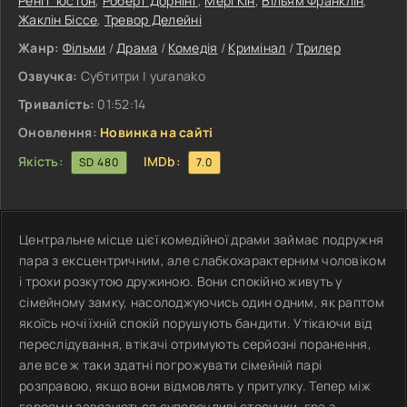
Рені Г’юстон
,
Роберт Дорнінґ
,
Мері Кін
,
Вільям Франклін
,
Жаклін Біссе
,
Тревор Делейні
Жанр:
Фільми
/
Драма
/
Комедія
/
Кримінал
/
Трилер
Озвучка:
Субтитри | yuranako
Тривалість:
01:52:14
Оновлення:
Новинка на сайті
Якість:
IMDb:
SD 480
7.0
Центральне місце цієї комедійної драми займає подружня
пара з ексцентричним, але слабкохарактерним чоловіком
і трохи розкутою дружиною. Вони спокійно живуть у
сімейному замку, насолоджуючись один одним, як раптом
якоїсь ночі їхній спокій порушують бандити. Утікаючи від
переслідування, втікачі отримують серйозні поранення,
але все ж таки здатні погрожувати сімейній парі
розправою, якщо вони відмовлять у притулку. Тепер між
героями завязуються суперечливі стосунки, гра з