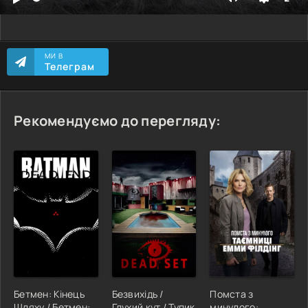
МИ В
Телеграм
Рекомендуємо до перегляду:
Бетмен: Кінець
Безвихідь /
Помста з
Шляху / Бетмен:
Глухий кут / Тупик
минулого: