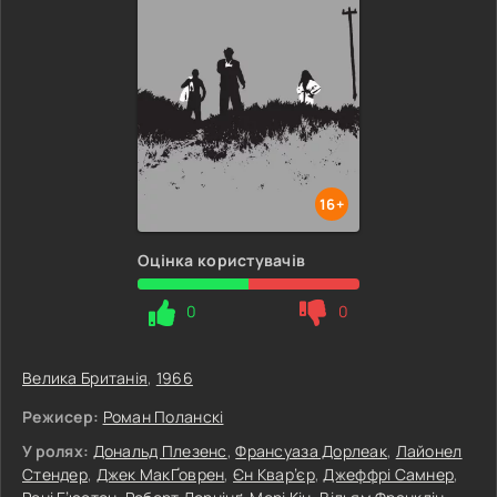
16+
Оцінка користувачів
0
0
Велика Британія
,
1966
Режисер:
Роман Поланскі
У ролях:
Дональд Плезенс
,
Франсуаза Дорлеак
,
Лайонел
Стендер
,
Джек МакҐоврен
,
Єн Квар’єр
,
Джеффрі Самнер
,