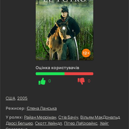
12+
Оцінка користувачів
0
0
США
,
2005
Режисер:
Єлена Ланська
У ролях:
Райан Мерріман
,
Стів Бачіч
,
Вільям МакДональд
,
Дарсі Белшер
,
Скотт Хейндл
,
Пітер ЛаКроайкс
,
Хейг