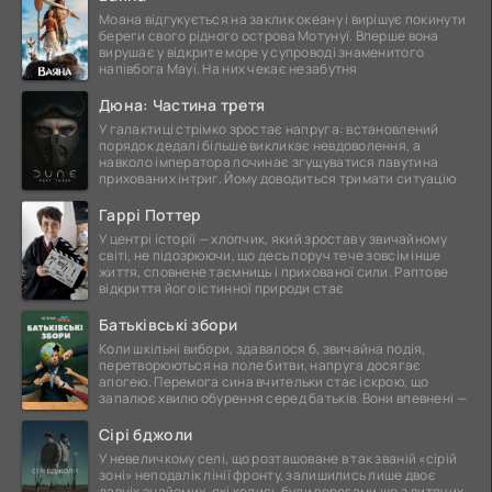
Моана відгукується на заклик океану і вирішує покинути
береги свого рідного острова Мотунуї. Вперше вона
вирушає у відкрите море у супроводі знаменитого
напівбога Мауї. На них чекає незабутня
Дюна: Частина третя
У галактиці стрімко зростає напруга: встановлений
порядок дедалі більше викликає невдоволення, а
навколо імператора починає згущуватися павутина
прихованих інтриг. Йому доводиться тримати ситуацію
Гаррі Поттер
У центрі історії — хлопчик, який зростав у звичайному
світі, не підозрюючи, що десь поруч тече зовсім інше
життя, сповнене таємниць і прихованої сили. Раптове
відкриття його істинної природи стає
Батьківські збори
Коли шкільні вибори, здавалося б, звичайна подія,
перетворюються на поле битви, напруга досягає
апогею. Перемога сина вчительки стає іскрою, що
запалює хвилю обурення серед батьків. Вони впевнені —
Сірі бджоли
У невеличкому селі, що розташоване в так званій «сірій
зоні» неподалік лінії фронту, залишились лише двоє
давніх знайомих, які колись були ворогами ще з дитячих