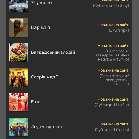
71 у вогні
(Субтитри | destiny)
Новинка на сайті
Цар Едіп
(Субтитри)
Новинка на сайті
(Двоголосий
Багдадський злодій
закадровий | Slava
Radyk & Artymko)
Новинка на сайті
(Багатоголосий
Острів надії
закадровий |
НЛО.TV)
Новинка на сайті
Енні
(Субтитри | Netflix)
Новинка на сайті
Леді у фургоні
(Субтитри | iTunes)