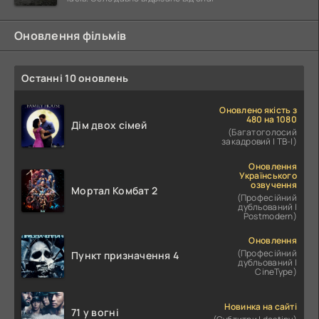
Оновлення фільмів
Останні 10 оновлень
Оновлено якість з
480 на 1080
Дім двох сімей
(Багатоголосий
закадровий | ТВ-І)
Оновлення
Українського
озвучення
Мортал Комбат 2
(Професійний
дубльований |
Postmodern)
Оновлення
(Професійний
Пункт призначення 4
дубльований |
CineType)
Новинка на сайті
71 у вогні