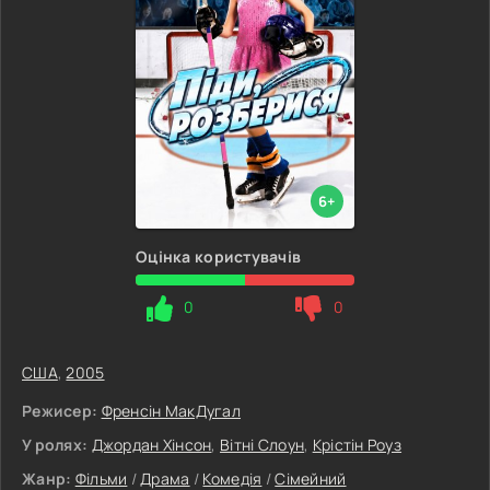
6+
Оцінка користувачів
0
0
США
,
2005
Режисер:
Френсін МакДугал
У ролях:
Джордан Хінсон
,
Вітні Слоун
,
Крістін Роуз
Жанр:
Фільми
/
Драма
/
Комедія
/
Сімейний