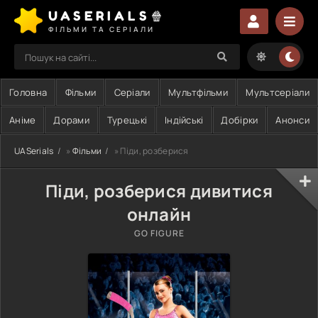
UASERIALS🍿
ФІЛЬМИ ТА СЕРІАЛИ
Головна
Фільми
Серіали
Мультфільми
Мультсеріали
Аніме
Дорами
Турецькі
Індійські
Добірки
Анонси
UASerials
»
Фільми
» Піди, розберися
Піди, розберися дивитися
онлайн
GO FIGURE