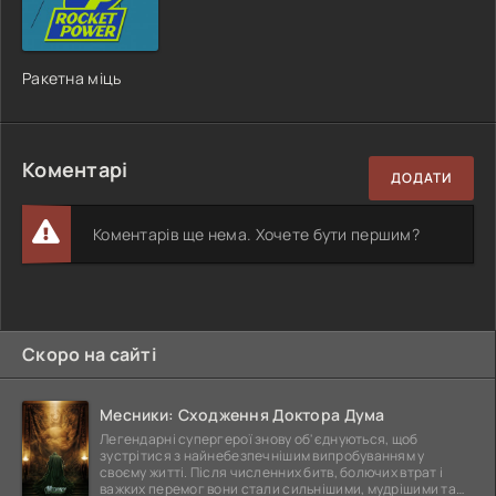
Ракетна міць
Коментарі
ДОДАТИ
Коментарів ще нема. Хочете бути першим?
Скоро на сайті
Месники: Сходження Доктора Дума
Легендарні супергерої знову об'єднуються, щоб
зустрітися з найнебезпечнішим випробуванням у
своєму житті. Після численних битв, болючих втрат і
важких перемог вони стали сильнішими, мудрішими та