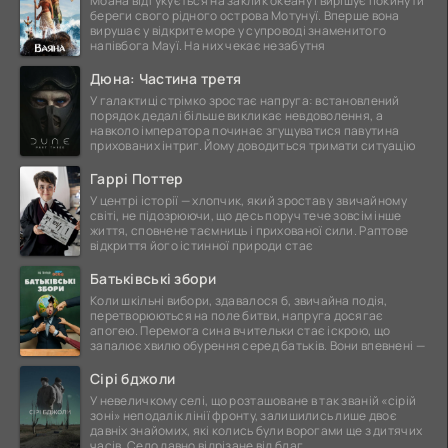
Моана відгукується на заклик океану і вирішує покинути
береги свого рідного острова Мотунуї. Вперше вона
вирушає у відкрите море у супроводі знаменитого
напівбога Мауї. На них чекає незабутня
Дюна: Частина третя
У галактиці стрімко зростає напруга: встановлений
порядок дедалі більше викликає невдоволення, а
навколо імператора починає згущуватися павутина
прихованих інтриг. Йому доводиться тримати ситуацію
Гаррі Поттер
У центрі історії — хлопчик, який зростав у звичайному
світі, не підозрюючи, що десь поруч тече зовсім інше
життя, сповнене таємниць і прихованої сили. Раптове
відкриття його істинної природи стає
Батьківські збори
Коли шкільні вибори, здавалося б, звичайна подія,
перетворюються на поле битви, напруга досягає
апогею. Перемога сина вчительки стає іскрою, що
запалює хвилю обурення серед батьків. Вони впевнені —
Сірі бджоли
У невеличкому селі, що розташоване в так званій «сірій
зоні» неподалік лінії фронту, залишились лише двоє
давніх знайомих, які колись були ворогами ще з дитячих
часів. Село давно відрізане від благ