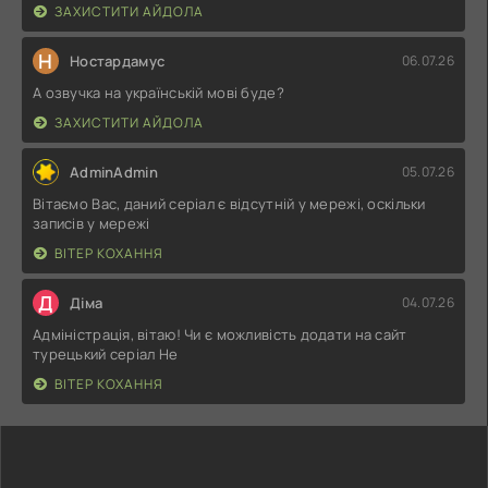
ЗАХИСТИТИ АЙДОЛА
Н
Ностардамус
06.07.26
А озвучка на українській мові буде?
ЗАХИСТИТИ АЙДОЛА
AdminAdmin
05.07.26
Вітаємо Вас, даний серіал є відсутній у мережі, оскільки
записів у мережі
ВІТЕР КОХАННЯ
Д
Діма
04.07.26
Адміністрація, вітаю! Чи є можливість додати на сайт
турецький серіал Не
ВІТЕР КОХАННЯ