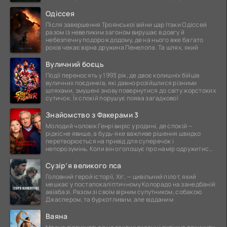
ще
Одіссея
Після завершення Троянської війни цар Ітаки Одіссей
разом із невеликим загоном вирушає в довгу й
небезпечну подорож додому, де на нього вже багато
років чекає вірна дружина Пенелопа. Та шлях, який
Вуличний боєць
Події переносять у 1993 рік, де двоє колишніх бійців
вуличних поєдинків, які давно розійшлися різними
шляхами, змушені знову повернутися до світу жорстоких
сутичок. Їх спокій порушує поява загадкової
Знайомство з Факерами 3
Молодий чоловік Генрі виріс у родині, де спокій —
рідкісне явище, а будь-яке важливе рішення швидко
перетворюється на привід для суперечок і
непорозумінь. Коли він оголошує про намір одружитися,
це
Сузір’я великого пса
Головний герой історії, Хіг, — цивільний пілот, який
мешкає у постапокаліптичному Колорадо на занедбаній
авіабазі. Разом зі своїм вірним супутником, собакою
Джаспером, та буркотливим, але відданим
Ваяна