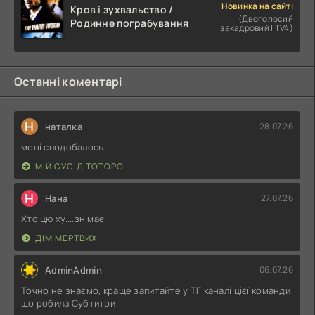
Новинка на сайті
Кров і зухвальство /
(Двоголосий
Родинне пограбування
закадровий | TV4)
Останні коментарі
Н
наталка
28.07.26
мені сподобалось
МІЙ СУСІД ТОТОРО
Н
Нана
27.07.26
Хто цю ху....знімає
ДІМ МЕРТВИХ
AdminAdmin
06.07.26
Точно не знаємо, краще запитайте у ТГ каналі цієї команди
що робила Субтитри