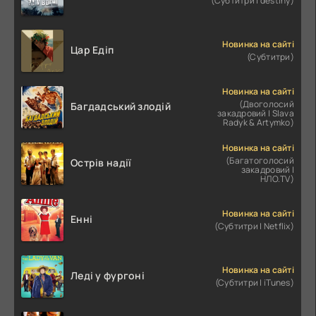
(Субтитри | destiny)
Новинка на сайті
Цар Едіп
(Субтитри)
Новинка на сайті
(Двоголосий
Багдадський злодій
закадровий | Slava
Radyk & Artymko)
Новинка на сайті
(Багатоголосий
Острів надії
закадровий |
НЛО.TV)
Новинка на сайті
Енні
(Субтитри | Netflix)
Новинка на сайті
Леді у фургоні
(Субтитри | iTunes)