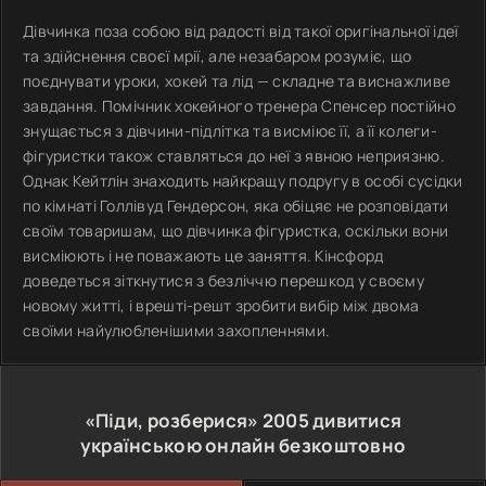
Дівчинка поза собою від радості від такої оригінальної ідеї
та здійснення своєї мрії, але незабаром розуміє, що
поєднувати уроки, хокей та лід — складне та виснажливе
завдання. Помічник хокейного тренера Спенсер постійно
знущається з дівчини-підлітка та висміює її, а її колеги-
фігуристки також ставляться до неї з явною неприязню.
Однак Кейтлін знаходить найкращу подругу в особі сусідки
по кімнаті Голлівуд Гендерсон, яка обіцяє не розповідати
своїм товаришам, що дівчинка фігуристка, оскільки вони
висміюють і не поважають це заняття. Кінсфорд
доведеться зіткнутися з безліччю перешкод у своєму
новому житті, і врешті-решт зробити вибір між двома
своїми найулюбленішими захопленнями.
«Піди, розберися»
2005
дивитися
українською онлайн безкоштовно