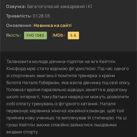
Озвучка:
Багатоголосий закадровий | К1
Тривалість:
01:28:05
Оновлення:
Новинка на сайті
Якість:
IMDb:
FHD 1080
5.6
Талановита молода дівчина-підліток на ім'я Кейтлін
Кінсфорд мріє стати відомою фігуристкою. Під час одного
зі спортивних змагань її помітила тренерка з країни
Болота Наталя Гоберман, яка взяла дівчинку під свій опіку.
Головна героїня паралельно відвідує заняття в дорогому
школі-інтернаті, тому батьки навряд чи можуть дозволити
собі оплату тренувань із фігурного катання. Наталя
переконує керівника жіночої хокейної команди, щоб той
прийняв нову ученицю та виплачував їй стипендію. На ці
гроші Кейтлін зможе спокійно займатися льодовими
видами спорту.