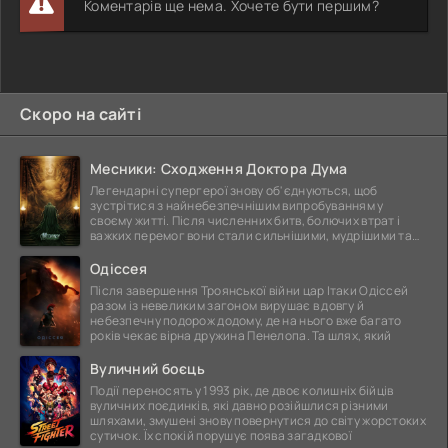
Коментарів ще нема. Хочете бути першим?
Скоро на сайті
Месники: Сходження Доктора Дума
Легендарні супергерої знову об'єднуються, щоб
зустрітися з найнебезпечнішим випробуванням у
своєму житті. Після численних битв, болючих втрат і
важких перемог вони стали сильнішими, мудрішими та
ще
Одіссея
Після завершення Троянської війни цар Ітаки Одіссей
разом із невеликим загоном вирушає в довгу й
небезпечну подорож додому, де на нього вже багато
років чекає вірна дружина Пенелопа. Та шлях, який
Вуличний боєць
Події переносять у 1993 рік, де двоє колишніх бійців
вуличних поєдинків, які давно розійшлися різними
шляхами, змушені знову повернутися до світу жорстоких
сутичок. Їх спокій порушує поява загадкової