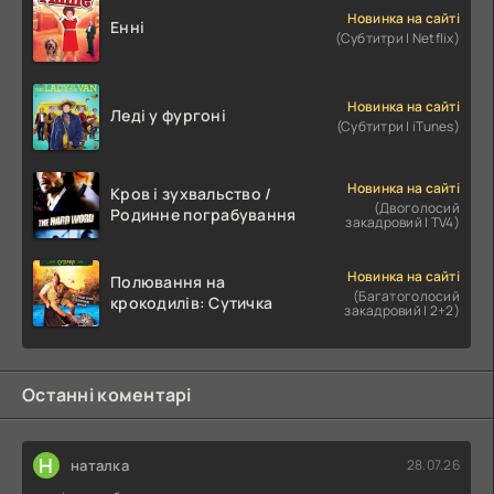
Новинка на сайті
Енні
(Субтитри | Netflix)
Новинка на сайті
Леді у фургоні
(Субтитри | iTunes)
Новинка на сайті
Кров і зухвальство /
(Двоголосий
Родинне пограбування
закадровий | TV4)
Новинка на сайті
Полювання на
(Багатоголосий
крокодилів: Сутичка
закадровий | 2+2)
Останні коментарі
Н
наталка
28.07.26