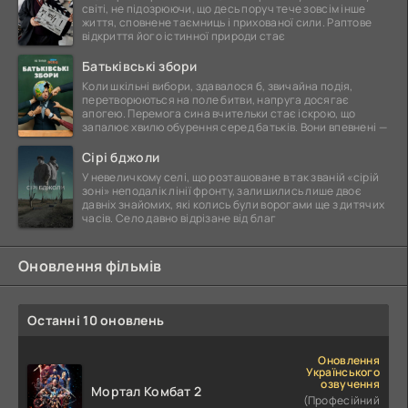
світі, не підозрюючи, що десь поруч тече зовсім інше
життя, сповнене таємниць і прихованої сили. Раптове
відкриття його істинної природи стає
Батьківські збори
Коли шкільні вибори, здавалося б, звичайна подія,
перетворюються на поле битви, напруга досягає
апогею. Перемога сина вчительки стає іскрою, що
запалює хвилю обурення серед батьків. Вони впевнені —
Сірі бджоли
У невеличкому селі, що розташоване в так званій «сірій
зоні» неподалік лінії фронту, залишились лише двоє
давніх знайомих, які колись були ворогами ще з дитячих
часів. Село давно відрізане від благ
Оновлення фільмів
Останні 10 оновлень
Оновлення
Українського
озвучення
Мортал Комбат 2
(Професійний