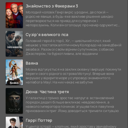
Знайомство з Факерами 3
Молодий чоловік Генрі виріс у родині, де спокій —
рідкісне явище, а будь-яке важливе рішення швидко
перетворюється на привід для суперечок і
непорозумінь. Коли він оголошує про намір одружитися,
це
Сузір’я великого пса
Головний герой історії, Хіг, — цивільний пілот, який
мешкає у постапокаліптичному Колорадо на занедбаній
авіабазі. Разом зі своїм вірним супутником, собакою
Джаспером, та буркотливим, але відданим
Ваяна
Моана відгукується на заклик океану і вирішує покинути
береги свого рідного острова Мотунуї. Вперше вона
вирушає у відкрите море у супроводі знаменитого
напівбога Мауї. На них чекає незабутня
Дюна: Частина третя
У галактиці стрімко зростає напруга: встановлений
порядок дедалі більше викликає невдоволення, а
навколо імператора починає згущуватися павутина
прихованих інтриг. Йому доводиться тримати ситуацію
Гаррі Поттер
У центрі історії — хлопчик, який зростав у звичайному