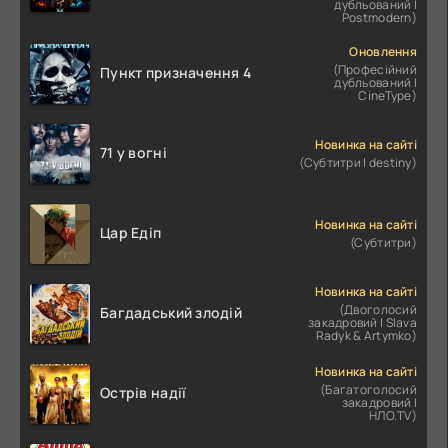
дубльований |
Postmodern)
Оновлення
(Професійний
Пункт призначення 4
дубльований |
CineType)
Новинка на сайті
71 у вогні
(Субтитри | destiny)
Новинка на сайті
Цар Едіп
(Субтитри)
Новинка на сайті
(Двоголосий
Багдадський злодій
закадровий | Slava
Radyk & Artymko)
Новинка на сайті
(Багатоголосий
Острів надії
закадровий |
НЛО.TV)