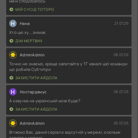
мені сподобалось
МІЙ СУСІД ТОТОРО
Н
Нана
27.07.26
Хто цю ху....знімає
ДІМ МЕРТВИХ
AdminAdmin
06.07.26
Точно не знаємо, краще запитайте у ТГ каналі цієї команди
що робила Субтитри
ЗАХИСТИТИ АЙДОЛА
Н
Ностардамус
06.07.26
А озвучка на українській мові буде?
ЗАХИСТИТИ АЙДОЛА
AdminAdmin
05.07.26
Вітаємо Вас, даний серіал є відсутній у мережі, оскільки
записів у мережі