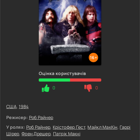
16+
Оцінка користувачів
0
0
США
,
1984
Режисер:
Роб Райнер
У ролях:
Роб Райнер
,
Крістофер Ґест
,
Майкл МакКін
,
Гаррі
Шірер
,
Френ Дрешер
,
Патрік Макні