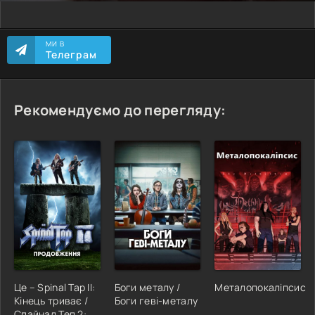
МИ В
Телеграм
Рекомендуємо до перегляду:
Це – Spinal Tap II:
Боги металу /
Металопокаліпсис
Кінець триває /
Боги геві-металу
Спайнал Теп 2: