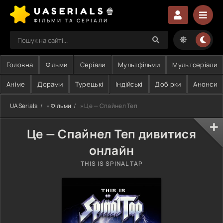
UASERIALS🍿
ФІЛЬМИ ТА СЕРІАЛИ
Головна
Фільми
Серіали
Мультфільми
Мультсеріали
Аніме
Дорами
Турецькі
Індійські
Добірки
Анонси
UASerials
»
Фільми
» Це — Спайнел Теп
Це — Спайнел Теп дивитися
онлайн
THIS IS SPINAL TAP