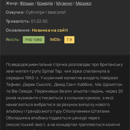
Жанр:
Фільми
/
Комедія
/
Музичні
/
Мюзикл
Озвучка:
Субтитри | besconst
Тривалість:
01:22:50
Оновлення:
Новинка на сайті
Якість:
IMDb:
FHD 1080
7.9
Псевдодокументальна стрічка розповідає про британську
хеві-метал-групу Spinal Tap, чия зірка спалахнула в
середині 1960-х. У музичний колектив входять Найджел
Тафнел, Дерек Смоллс, Девід Сент-Хаббінс, Мік Шрімптон
та Вів Севідж. Переживши безліч зльотів і падінь, через 20
років музиканти стикаються з сильною кризою, з якої
намагаються вибратися за рахунок випуску нового
альбому і грандіозного туру Сполученими Штатами.
Обкладинка альбому піддається цензурі через
сексистський зміст, а на концертах трапляються комічні