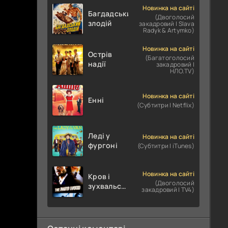
Новинка на сайті
Багдадський
(Двоголосий
злодій
закадровий | Slava
Radyk & Artymko)
Новинка на сайті
Острів
(Багатоголосий
надії
закадровий |
НЛО.TV)
Новинка на сайті
Енні
(Субтитри | Netflix)
Леді у
Новинка на сайті
фургоні
(Субтитри | iTunes)
Новинка на сайті
Кров і
(Двоголосий
зухвальство
закадровий | TV4)
/ Родинне
пограбування