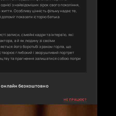
однієї з найвідоміших зірок свого покоління,
 життя. Особливу цінність фільму надає те,
 допоміг показати історію батька
сті записи, сімейні кадри та інтерв’ю, які
ктора, а й як людину зі своїми
яється його боротьбі з раком горла, що
 створює глибокий і зворушливий портрет
тецтву та прагнення залишатися собою попри
 онлайн безкоштовно
НЕ ПРАЦЮЄ?