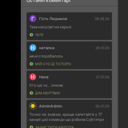
Останні коментарі
Г
Гість Людмила
08.08.26
Така несусвітня херня
1670
Н
наталка
28.07.26
мені сподобалось
МІЙ СУСІД ТОТОРО
Н
Нана
27.07.26
Хто цю ху....знімає
ДІМ МЕРТВИХ
AdminAdmin
06.07.26
Точно не знаємо, краще запитайте у ТГ
каналі цієї команди що робила Субтитри
ЗАХИСТИТИ АЙДОЛА