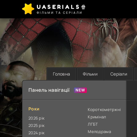
UASERIALS🍿
ФІЛЬМИ ТА СЕРІАЛИ
Головна
Фільми
Серіали
Панель навігації
Роки
Короткометржні
Кримінал
2026 рік
ЛГБТ
2025 рік
Мелодрама
2024 рік