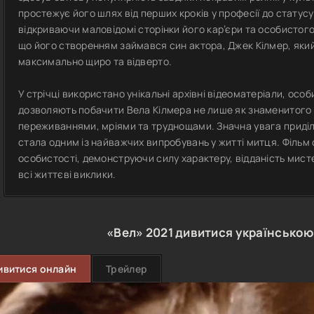
простежує його шлях від перших кроків у професії до статусу 
відкриваючи маловідомі сторінки його кар’єри та особистого
що його створенням займався син актора, Джек Кілмер, який
максимально щиро та відверто.
У стрічці використано унікальні архівні відеоматеріали, особи
дозволяють побачити Вела Кілмера не лише як знаменитого а
переживаннями, мріями та труднощами. Значна увага приділ
стала одним із найважчих випробувань у житті митця. Фільм
особистості, демонструючи силу характеру, відданість мис
всі життєві виклики.
«Вел»
2021
дивитися українською
ивитися онлайн
Трейлер