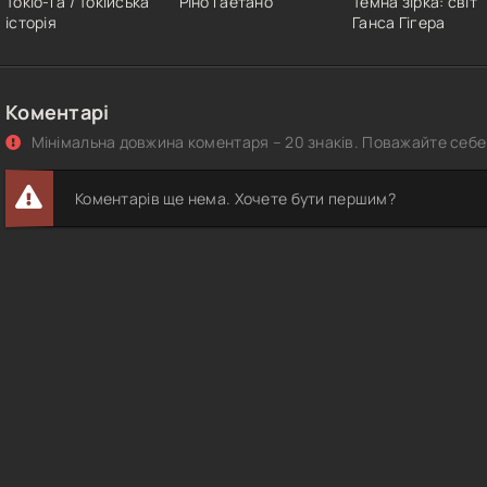
Токіо-Га / Токійська
Ріно Гаетано
Темна зірка: світ
історія
Ганса Гігера
Коментарі
Мінімальна довжина коментаря – 20 знаків. Поважайте себе 
Коментарів ще нема. Хочете бути першим?