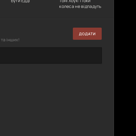
Бути Едді
Тоні Хоук: Поки
колеса не відпадуть
ДОДАТИ
та інших!