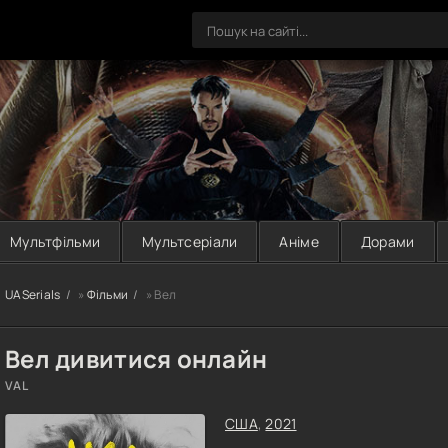
Мультфільми
Мультсеріали
Аніме
Дорами
UASerials
»
Фільми
» Вел
Вел дивитися онлайн
VAL
США
,
2021