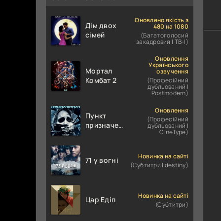
Оновлено якість з
Дім двох
480 на 1080
сімей
(Багатоголосий
закадровий | ТВ-І)
Оновлення
Українського
Мортал
озвучення
Комбат 2
(Професійний
дубльований |
Postmodern)
Оновлення
Пункт
(Професійний
призначення
дубльований |
CineType)
4
Новинка на сайті
71 у вогні
(Субтитри | destiny)
Новинка на сайті
Цар Едіп
(Субтитри)