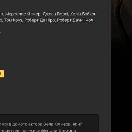
ер
,
Мерседес Кілмер
,
Джоан Веллі
,
Кевін Бейкон
,
р
,
Том Круз
,
Роберт Де Ніро
,
Роберт Дауні-мол
й
6
яху відомого актора Вела Кілмера, який
тових голлівудських фільмах. Картина