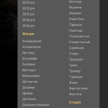
Містика
2023 рік
Музичні
2022 рік
Мюзикл
2021 рік
Німе Кіно
2020 рік
Пародія
2019 рік
Пригоди
Жанри
Психологічні
Анімаційний
Романтичний
Апокаліпсис
Сімейний
Артхаус
Спорт
Біографія
Трагедія
Бойовик
Треш
Вестерн
Трилер
Військовий
Турецькі
Детектив
Жахи
Дорама
Фантастика
Драма
Фентезі
Дитячий
Студія
Документальний