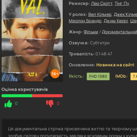
Режисер:
Лео Скотт
,
Тінг Пу
У ролях:
Вел Кілмер
,
Джек Кілм
Марлон Брандо
,
Джим Керрі
,
Ше
Жанр:
Фільми
/
Документальни
Озвучка:
Субтитри
Тривалість:
01:48:47
Оновлення:
Новинка на сайті
16+
Якість:
IMDb:
FHD 1080
7.
Оцінка користувачів
0
0
Ця документальна стрічка присвячена життю та творчому шл
здобув світову популярність завдяки яскравим ролям у куль