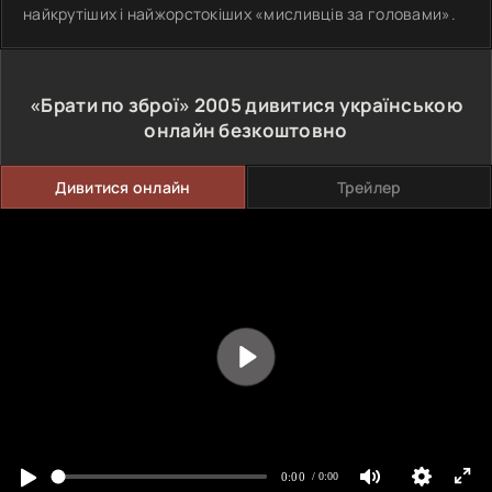
найкрутіших і найжорстокіших «мисливців за головами».
«Брати по зброї»
2005
дивитися українською
онлайн безкоштовно
Дивитися онлайн
Трейлер