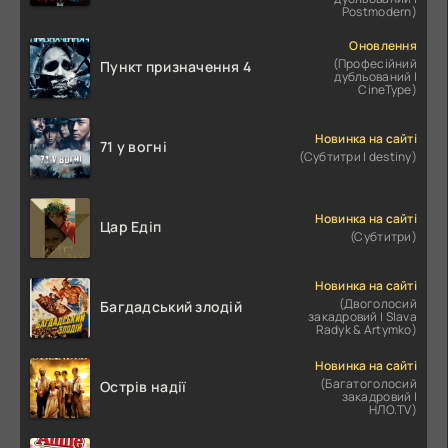
Postmodern)
Оновлення
(Професійний
Пункт призначення 4
дубльований |
CineType)
Новинка на сайті
71 у вогні
(Субтитри | destiny)
Новинка на сайті
Цар Едіп
(Субтитри)
Новинка на сайті
(Двоголосий
Багдадський злодій
закадровий | Slava
Radyk & Artymko)
Новинка на сайті
(Багатоголосий
Острів надії
закадровий |
НЛО.TV)