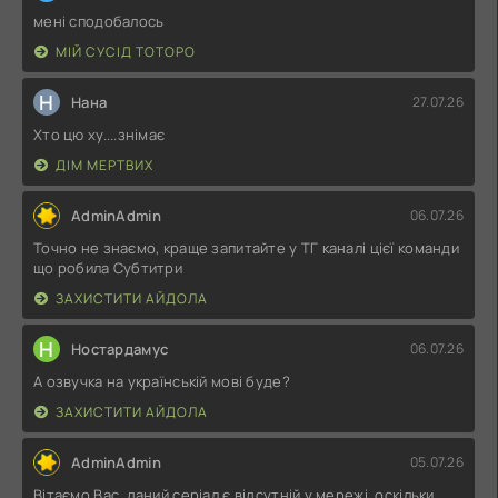
мені сподобалось
МІЙ СУСІД ТОТОРО
Н
Нана
27.07.26
Хто цю ху....знімає
ДІМ МЕРТВИХ
AdminAdmin
06.07.26
Точно не знаємо, краще запитайте у ТГ каналі цієї команди
що робила Субтитри
ЗАХИСТИТИ АЙДОЛА
Н
Ностардамус
06.07.26
А озвучка на українській мові буде?
ЗАХИСТИТИ АЙДОЛА
AdminAdmin
05.07.26
Вітаємо Вас, даний серіал є відсутній у мережі, оскільки