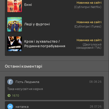
Новинка на сайті
Енні
(Субтитри | Netflix)
Новинка на сайті
Леді у фургоні
(Субтитри | iTunes)
Новинка на сайті
Кров і зухвальство /
(Двоголосий
Родинне пограбування
закадровий | TV4)
Останні коментарі
Г
Гість Людмила
08.08.26
Така несусвітня херня
1670
Н
наталка
28.07.26