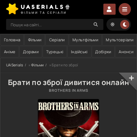
UASERIALS🍿
ФІЛЬМИ ТА СЕРІАЛИ
Головна
Фільми
Серіали
Мультфільми
Мультсеріали
Аніме
Дорами
Турецькі
Індійські
Добірки
Анонси
UASerials
»
Фільми
» Брати по зброї
Брати по зброї дивитися онлайн
BROTHERS IN ARMS