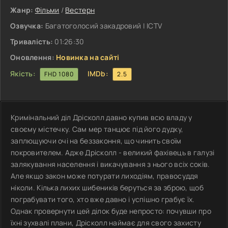
Жанр:
Фільми
/
Вестерн
Озвучка:
Багатоголосий закадровий | ICTV
Тривалість:
01:26:30
Оновлення:
Новинка на сайті
Якість:
IMDb:
FHD 1080
2.5
Кримінальний діл Дрісколл давно купив всю владу у
своєму містечку. Сам мер танцює під його дудку,
заплющуючи очі на беззаконня, що чинить своїм
покровителем. Адже Дрісколл - великий фахівець в галузі
залякування населення і викачування з нього всіх соків.
Але якщо закон може потурати лиходіям, правосуддя
ніколи. Кілька лихих шибеників беруться за зброю, щоб
пограбувати того, хто вже давно і успішно грабує їх.
Однак провернути цей ділок буде непросто: почувши про
їхні зухвалі плани, Дрісколл наймає для свого захисту