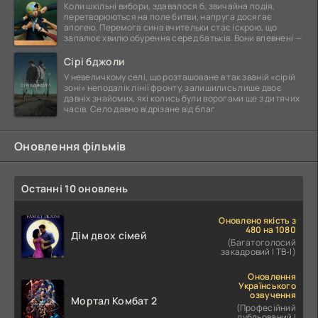
Коли шкільні вибори, здавалося б, звичайна подія,
перетворюються на поле битви, напруга досягає
апогею. Перемога сина вчительки стає іскрою, що
запалює хвилю обурення серед батьків. Вони впевнені —
Сірі бджоли
У невеличкому селі, що розташоване в так званій «сірій
зоні» неподалік лінії фронту, залишились лише двоє
давніх знайомих, які колись були ворогами ще з дитячих
часів. Село давно відрізане від благ
Оновлення фільмів
Останні 10 оновлень
Оновлено якість з
480 на 1080
Дім двох сімей
(Багатоголосий
закадровий | ТВ-І)
Оновлення
Українського
озвучення
Мортал Комбат 2
(Професійний
дубльований |