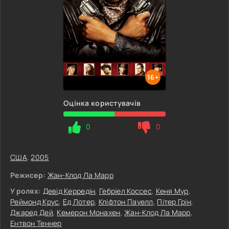
16+
Оцінка користувачів
0
0
США
,
2005
Режисер:
Жан-Клод Ла Марр
У ролях:
Девід Керредін
,
Гебріел Коссес
,
Кеня Мур
,
Реймонд Крус
,
Ед Лотер
,
Кліфтон Пауелл
,
Пітер Грін
,
Джаред Дей
,
Кемерон Монахен
,
Жан-Клод Ла Марр
,
Ентвон Теннер