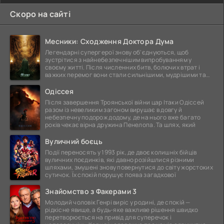
Скоро на сайті
Месники: Сходження Доктора Дума
Легендарні супергерої знову об'єднуються, щоб
зустрітися з найнебезпечнішим випробуванням у
своєму житті. Після численних битв, болючих втрат і
важких перемог вони стали сильнішими, мудрішими та
ще
Одіссея
Після завершення Троянської війни цар Ітаки Одіссей
разом із невеликим загоном вирушає в довгу й
небезпечну подорож додому, де на нього вже багато
років чекає вірна дружина Пенелопа. Та шлях, який
Вуличний боєць
Події переносять у 1993 рік, де двоє колишніх бійців
вуличних поєдинків, які давно розійшлися різними
шляхами, змушені знову повернутися до світу жорстоких
сутичок. Їх спокій порушує поява загадкової
Знайомство з Факерами 3
Молодий чоловік Генрі виріс у родині, де спокій —
рідкісне явище, а будь-яке важливе рішення швидко
перетворюється на привід для суперечок і