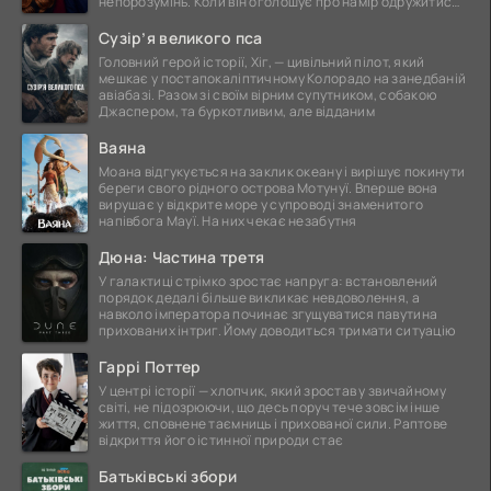
непорозумінь. Коли він оголошує про намір одружитися,
це
Сузір’я великого пса
Головний герой історії, Хіг, — цивільний пілот, який
мешкає у постапокаліптичному Колорадо на занедбаній
авіабазі. Разом зі своїм вірним супутником, собакою
Джаспером, та буркотливим, але відданим
Ваяна
Моана відгукується на заклик океану і вирішує покинути
береги свого рідного острова Мотунуї. Вперше вона
вирушає у відкрите море у супроводі знаменитого
напівбога Мауї. На них чекає незабутня
Дюна: Частина третя
У галактиці стрімко зростає напруга: встановлений
порядок дедалі більше викликає невдоволення, а
навколо імператора починає згущуватися павутина
прихованих інтриг. Йому доводиться тримати ситуацію
Гаррі Поттер
У центрі історії — хлопчик, який зростав у звичайному
світі, не підозрюючи, що десь поруч тече зовсім інше
життя, сповнене таємниць і прихованої сили. Раптове
відкриття його істинної природи стає
Батьківські збори