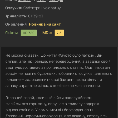
Озвучка:
Субтитри | volohatuy
Тривалість:
01:39:23
Оновлення:
Новинка на сайті
Якість:
IMDb:
HD 720
7.5
Не можна сказати, що життя Фаусто було легким. Він
сліпий, але, як і раніше, неперевершений, а завдяки своїй
ваді чудово ладнає з протилежною статтю. Ось тільки він
зовсім не прагне будь-яких любовних стосунків, для нього
головне — задовольнити свої бажання щодо відчуття
запаху справжніх жінок, а все інше не має значення.
Головний герой, колишній військовослужбовець
італійського гарнізону, вирушає в тривалу подорож
рідною країною. У помічники він бере ординарця
Джованні, нерозумного хлопця, але людину, готову піти