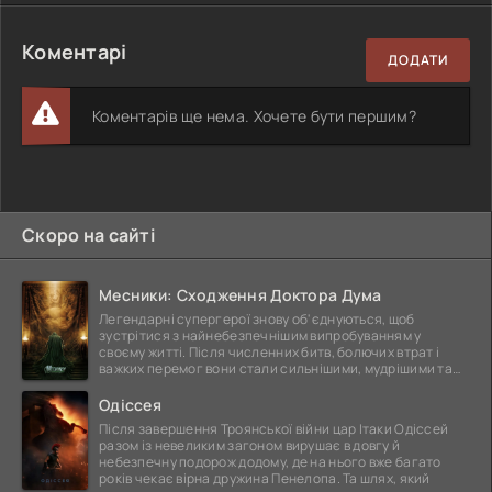
Коментарі
ДОДАТИ
Коментарів ще нема. Хочете бути першим?
Скоро на сайті
Месники: Сходження Доктора Дума
Легендарні супергерої знову об'єднуються, щоб
зустрітися з найнебезпечнішим випробуванням у
своєму житті. Після численних битв, болючих втрат і
важких перемог вони стали сильнішими, мудрішими та
ще
Одіссея
Після завершення Троянської війни цар Ітаки Одіссей
разом із невеликим загоном вирушає в довгу й
небезпечну подорож додому, де на нього вже багато
років чекає вірна дружина Пенелопа. Та шлях, який