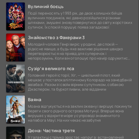
Вуличний боєць
Події переносять у 1993 рік, де двоє колишніх бійців
вуличних поєдинків, які давно розійшлися різними
шляхами, змушені знову повернутися до світу жорстоких
сутичок. Їх спокій порушує поява загадкової
Знайомство з Факерами 3
Молодий чоловік Генрі виріс у родині, де спокій —
рідкісне явище, а будь-яке важливе рішення швидко
перетворюється на привід для суперечок і
непорозумінь. Коли він оголошує про намір одружитися,
це
Сузір’я великого пса
Головний герой історії, Хіг, — цивільний пілот, який
мешкає у постапокаліптичному Колорадо на занедбаній
авіабазі. Разом зі своїм вірним супутником, собакою
Джаспером, та буркотливим, але відданим
Ваяна
Моана відгукується на заклик океану і вирішує покинути
береги свого рідного острова Мотунуї. Вперше вона
вирушає у відкрите море у супроводі знаменитого
напівбога Мауї. На них чекає незабутня
Дюна: Частина третя
У галактиці стрімко зростає напруга: встановлений