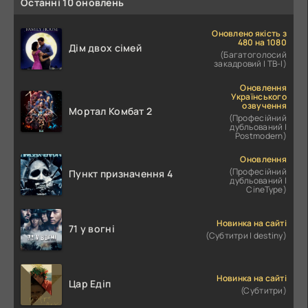
Останні 10 оновлень
Оновлено якість з
480 на 1080
Дім двох сімей
(Багатоголосий
закадровий | ТВ-І)
Оновлення
Українського
озвучення
Мортал Комбат 2
(Професійний
дубльований |
Postmodern)
Оновлення
(Професійний
Пункт призначення 4
дубльований |
CineType)
Новинка на сайті
71 у вогні
(Субтитри | destiny)
Новинка на сайті
Цар Едіп
(Субтитри)