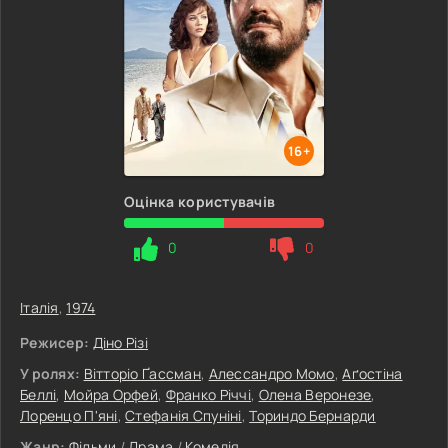
16+
Оцінка користувачів
0
0
Італія
,
1974
Режисер:
Діно Різі
У ролях:
Вітторіо Ґассман
,
Алессандро Момо
,
Аґостіна
Беллі
,
Мойра Орфей
,
Франко Річчі
,
Олена Веронезе
,
Лоренцо П'яні
,
Стефанія Спуніні
,
Ториндо Бернарди
Жанр:
Фільми
/
Драма
/
Комедія