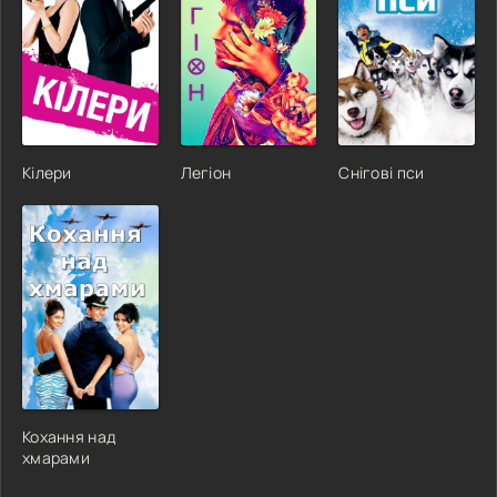
Кілери
Легіон
Снігові пси
Кохання над
хмарами