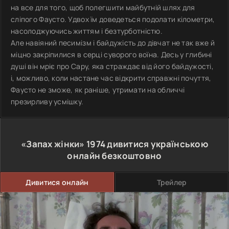
на все для того, щоб полегшити майбутній шлях для
сліпого Фаусто. Удвох їм доведеться подолати кілометри,
насолоджуючись життям і безтурботністю.
Але навіяний песимізм і байдужість до дівчат не так вже й
міцно закріпилися в серці суворого воїна. Десь у глибині
душі він мріє про Сару, яка страждає від його байдужості,
і, можливо, коли настане час відкрити справжні почуття,
Фаусто не зможе, як раніше, утримати на обличчі
презирливу усмішку.
«Запах жінки»
1974
дивитися українською
онлайн безкоштовно
Дивитися онлайн
Трейлер