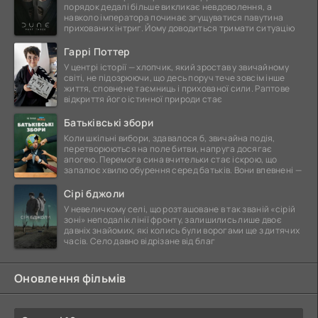
порядок дедалі більше викликає невдоволення, а
навколо імператора починає згущуватися павутина
прихованих інтриг. Йому доводиться тримати ситуацію
Гаррі Поттер
У центрі історії — хлопчик, який зростав у звичайному
світі, не підозрюючи, що десь поруч тече зовсім інше
життя, сповнене таємниць і прихованої сили. Раптове
відкриття його істинної природи стає
Батьківські збори
Коли шкільні вибори, здавалося б, звичайна подія,
перетворюються на поле битви, напруга досягає
апогею. Перемога сина вчительки стає іскрою, що
запалює хвилю обурення серед батьків. Вони впевнені —
Сірі бджоли
У невеличкому селі, що розташоване в так званій «сірій
зоні» неподалік лінії фронту, залишились лише двоє
давніх знайомих, які колись були ворогами ще з дитячих
часів. Село давно відрізане від благ
Оновлення фільмів