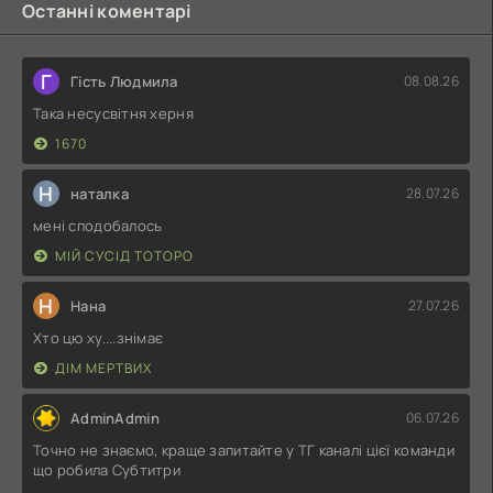
Останні коментарі
Г
Гість Людмила
08.08.26
Така несусвітня херня
1670
Н
наталка
28.07.26
мені сподобалось
МІЙ СУСІД ТОТОРО
Н
Нана
27.07.26
Хто цю ху....знімає
ДІМ МЕРТВИХ
AdminAdmin
06.07.26
Точно не знаємо, краще запитайте у ТГ каналі цієї команди
що робила Субтитри