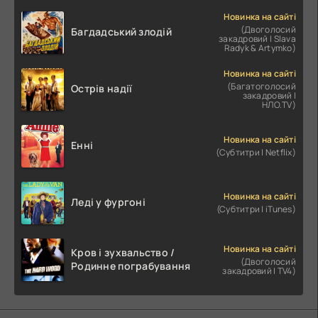
Новинка на сайті
(Двоголосий
Багдадський злодій
закадровий | Slava
Radyk & Artymko)
Новинка на сайті
(Багатоголосий
Острів надії
закадровий |
НЛО.TV)
Новинка на сайті
Енні
(Субтитри | Netflix)
Новинка на сайті
Леді у фургоні
(Субтитри | iTunes)
Новинка на сайті
Кров і зухвальство /
(Двоголосий
Родинне пограбування
закадровий | TV4)