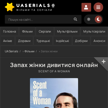
UASERIALS🍿
ФІЛЬМИ ТА СЕРІАЛИ
Головна
Фільми
Серіали
Мультфільми
Мультсеріали
Аніме
Дорами
Турецькі
Індійські
Добірки
Анонси
UASerials
»
Фільми
» Запах жінки
Запах жінки дивитися онлайн
SCENT OF A WOMAN