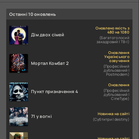
Останні 10 оновлень
Оновлено якість з
480 на 1080
Дім двох сімей
(Багатоголосий
закадровий | ТВ-І)
Оновлення
Українського
озвучення
Мортал Комбат 2
(Професійний
дубльований |
Postmodern)
Оновлення
(Професійний
Пункт призначення 4
дубльований |
CineType)
Новинка на сайті
71 у вогні
(Субтитри | destiny)
Новинка на сайті