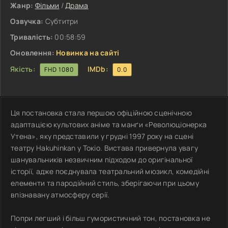
Жанр:
Фільми
/
Драма
Озвучка:
Субтитри
Тривалість:
00:58:59
Оновлення:
Новинка на сайті
Якість:
IMDb:
FHD 1080
0.0
Ця постановка стала першою офіційною сценічною
адаптацією культових аніме та манґи «Революціонерка
Утена», яку представили у грудні 1997 року на сцені
театру Hakuhinkan у Токіо. Вистава привернула увагу
шанувальників незвичним підходом до оригінальної
історії, адже поєднувала театральний мюзикл, комедійні
елементи та пародійний стиль, зберігаючи при цьому
впізнавану атмосферу серії.
Попри легший і більш гумористичний тон, постановка не