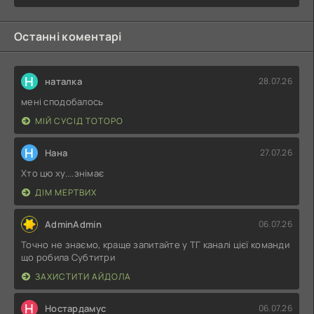
Останні коментарі
Н
наталка
28.07.26
мені сподобалось
МІЙ СУСІД ТОТОРО
Н
Нана
27.07.26
Хто цю ху....знімає
ДІМ МЕРТВИХ
AdminAdmin
06.07.26
Точно не знаємо, краще запитайте у ТГ каналі цієї команди
що робила Субтитри
ЗАХИСТИТИ АЙДОЛА
Н
Ностардамус
06.07.26