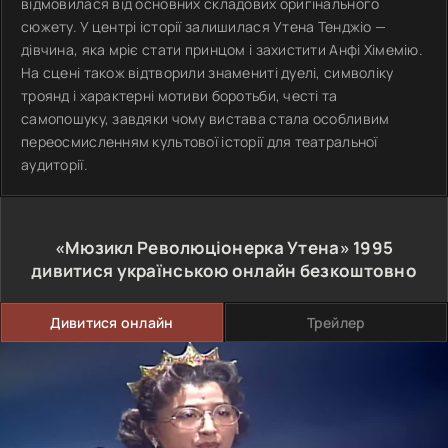
відмовилася від основних складових оригінального
сюжету. У центрі історії залишилася Утена Тенджіо —
дівчина, яка мріє стати принцом і захистити Анфі Хімемію.
На сцені також відтворили знамениті дуелі, символіку
троянд і характерні мотиви боротьби, честі та
самопошуку, завдяки чому вистава стала особливим
переосмисленням культової історії для театральної
аудиторії.
«Мюзикл Революціонерка Утена»
1995
дивитися українською онлайн безкоштовно
Дивитися онлайн
Трейлер