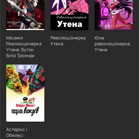
Мюзикл
Революціонерка
Юна
Революціонерка
Утена
революціонерка
Утена: Бутон
Утена
Білої Троянди
Астерікс і
Обелікс: