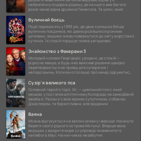
небезпечну подорож додому, де на нього вже багато
років чекає вірна дружина Пенелопа. Та шлях, який
Вуличний боєць
Події переносять у 1993 рік, де двоє колишніх бійців
вуличних поєдинків, які давно розійшлися різними
шляхами, змушені знову повернутися до світу жорстоких
сутичок. Їх спокій порушує поява загадкової
Знайомство з Факерами 3
Молодий чоловік Генрі виріс у родині, де спокій —
рідкісне явище, а будь-яке важливе рішення швидко
перетворюється на привід для суперечок і
непорозумінь. Коли він оголошує про намір одружитися,
це
Сузір’я великого пса
Головний герой історії, Хіг, — цивільний пілот, який
мешкає у постапокаліптичному Колорадо на занедбаній
авіабазі. Разом зі своїм вірним супутником, собакою
Джаспером, та буркотливим, але відданим
Ваяна
Моана відгукується на заклик океану і вирішує покинути
береги свого рідного острова Мотунуї. Вперше вона
вирушає у відкрите море у супроводі знаменитого
напівбога Мауї. На них чекає незабутня