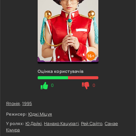
16+
Оцінка користувачів
0
0
Японія
,
1995
Режисер:
Юджі Міцуя
У ролях:
Ю Дайкі
,
Нанахо Кацурагі
,
Рей Сайто
,
Санае
Кімура