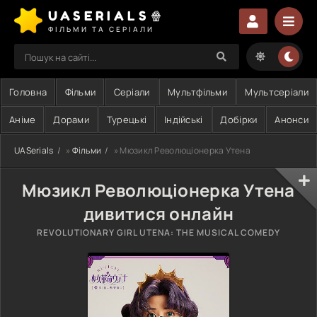
UASERIALS🍿
ФІЛЬМИ ТА СЕРІАЛИ
Головна
Фільми
Серіали
Мультфільми
Мультсеріали
Аніме
Дорами
Турецькі
Індійські
Добірки
Анонси
UASerials
»
Фільми
» Мюзикл Революціонерка Утена
Мюзикл Революціонерка Утена
дивитися онлайн
REVOLUTIONARY GIRL UTENA: THE MUSICAL COMEDY