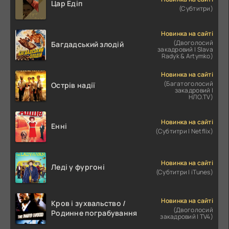
Цар Едіп
(Субтитри)
Новинка на сайті
(Двоголосий
Багдадський злодій
закадровий | Slava
Radyk & Artymko)
Новинка на сайті
(Багатоголосий
Острів надії
закадровий |
НЛО.TV)
Новинка на сайті
Енні
(Субтитри | Netflix)
Новинка на сайті
Леді у фургоні
(Субтитри | iTunes)
Новинка на сайті
Кров і зухвальство /
(Двоголосий
Родинне пограбування
закадровий | TV4)