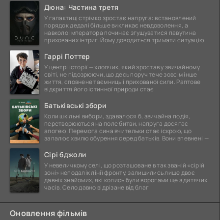
Дюна: Частина третя
У галактиці стрімко зростає напруга: встановлений
порядок дедалі більше викликає невдоволення, а
навколо імператора починає згущуватися павутина
прихованих інтриг. Йому доводиться тримати ситуацію
Гаррі Поттер
У центрі історії — хлопчик, який зростав у звичайному
світі, не підозрюючи, що десь поруч тече зовсім інше
життя, сповнене таємниць і прихованої сили. Раптове
відкриття його істинної природи стає
Батьківські збори
Коли шкільні вибори, здавалося б, звичайна подія,
перетворюються на поле битви, напруга досягає
апогею. Перемога сина вчительки стає іскрою, що
запалює хвилю обурення серед батьків. Вони впевнені —
Сірі бджоли
У невеличкому селі, що розташоване в так званій «сірій
зоні» неподалік лінії фронту, залишились лише двоє
давніх знайомих, які колись були ворогами ще з дитячих
часів. Село давно відрізане від благ
Оновлення фільмів