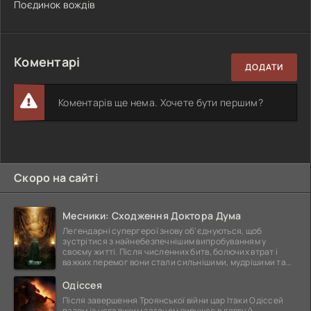
Поєдинок вождів
Коментарі
ДОДАТИ
Коментарів ще нема. Хочете бути першим?
Скоро на сайті
Месники: Сходження Доктора Дума
Легендарні супергерої знову об'єднуються, щоб
зустрітися з найнебезпечнішим випробуванням у
своєму житті. Після численних битв, болючих втрат і
важких перемог вони стали сильнішими, мудрішими та
ще
Одіссея
Після завершення Троянської війни цар Ітаки Одіссей
разом із невеликим загоном вирушає в довгу й